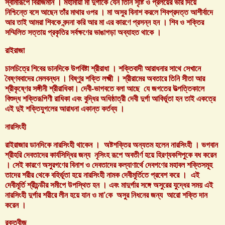
স্বামীরূপে বিরাজমান । মহামায়া মা দুর্গাকে যেন তিনি সৃষ্টি ও প্রলয়ের ভার দিয়ে
নিশ্চিন্তে বসে আছেন তাঁর মাথার ওপর । মা অসুর বিনাশ করলে শিবপ্রদত্ত আশীর্বাদে
আর তাই আমরা শিবকে বন্দনা করি আর মা এর কারণে প্রসন্ন হন । শিব ও শক্তির
সম্মিলিত সত্তায় প্রকৃতির সর্বক্ষণের ভাঙাগড়া অব্যাহত থাকে ।
রাইরাজা
চালচিত্রে শিবের ডানদিকে উপবিষ্টা শ্রীরাধা । শক্তিবাদী আরাধনার সাথে সেখানে
বৈষ্ণববাদের মেলবন্ধন । বিষ্ণুর শক্তি লক্ষ্মী । শ্রীরামের অবতারে তিনি সীতা আর
শ্রীকৃষ্ণের সঙ্গীনী শ্রীরাধিকা। দেবী-ভাগবতে বলা আছে যে জগতের উত্পত্তিকালে
বিশুদ্ধ শক্তিরূপিণী রাধিকা এবং বুদ্ধির অধিষ্ঠাত্রী দেবী দুর্গা আবির্ভূতা হন তাই একত্রে
এই দুই শক্তিযুগলের আরাধনা একান্ত কর্তব্য ।
নারসিংহী
রাইরাজার ডানদিকে নারসিংহী থাকেন । অষ্টশক্তির অন্যতম হলেন নারসিংহী । ভগবান
শ্রীহরি দেবতাদের কার্যসিদ্ধির জন্য নৃসিংহ রূপে অবতীর্ণ হয়ে হিরণ্যকশিপুকে বধ করেন
। সেই কারণে অসুরগণের বিনাশ ও দেবতাদের কল্যাণার্থে দেবগণের মহাবল শক্তিসমূহ
তাদের শরীর থেকে বহির্ভূতা হয়ে নারসিংহী নামক দেবীমূর্তিতে প্রবেশ করে । এই
দেবীমূর্তি শ্রীচন্ডীর সমীপে উপস্থিত হন । এবং মাদুর্গার সঙ্গে অসুরের যুদ্ধের সময় এই
নারসিংহী দুর্গার শরীরে লীন হয়ে যান ও মা’কে অসুর নিধনের জন্য আরো শক্তি দান
করেন ।
রক্তবীজ