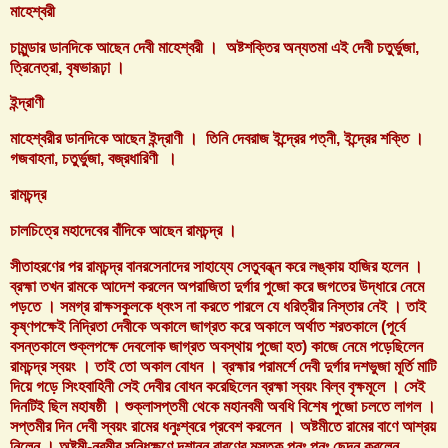
মাহেশ্বরী
চামুন্ডার ডানদিকে আছেন দেবী মাহেশ্বরী । অষ্টশক্তির অন্যতমা এই দেবী চতুর্ভুজা,
ত্রিনেত্রা, বৃষভারূঢ়া ।
ইন্দ্রাণী
মাহেশ্বরীর ডানদিকে আছেন ইন্দ্রাণী । তিনি দেবরাজ ইন্দ্রের পত্নী, ইন্দ্রের শক্তি ।
গজবাহনা, চতুর্ভুজা, বজ্রধারিণী ।
রামচন্দ্র
চালচিত্রে মহাদেবের বাঁদিকে আছেন রামচন্দ্র ।
সীতাহরণের পর রামচন্দ্র বানরসেনাদের সাহায্যে সেতুবন্ধ্ন করে লঙ্কায় হাজির হলেন ।
ব্রহ্মা তখন রামকে আদেশ করলেন অপরাজিতা দুর্গার পুজো করে জগতের উদ্ধারে নেমে
পড়তে । সমগ্র রাক্ষসকুলকে ধ্বংস না করতে পারলে যে ধরিত্রীর নিস্তার নেই । তাই
কৃষ্ণপক্ষেই নিদ্রিতা দেবীকে অকালে জাগ্রত করে অকালে অর্থাত শরতকালে (পূর্বে
বসন্তকালে শুক্লপক্ষে দেবলোক জাগ্রত অবস্থায় পুজো হত) কাজে নেমে পড়েছিলেন
রামচন্দ্র স্বয়ং । তাই তো অকাল বোধন । ব্রহ্মার পরামর্শে দেবী দুর্গার দশভুজা মূর্তি মাটি
দিয়ে গড়ে সিংহবাহিনী সেই দেবীর বোধন করেছিলেন ব্রহ্মা স্বয়ং বিল্ব বৃক্ষমূলে । সেই
দিনটিই ছিল মহাষষ্ঠী । শুক্লাসপ্তমী থেকে মহানবমী অবধি বিশেষ পুজো চলতে লাগল ।
সপ্তমীর দিন দেবী স্বয়ং রামের ধনুঃশ্বরে প্রবেশ করলেন । অষ্টমীতে রামের বাণে আশ্রয়
নিলেন । অষ্টমী-নবমীর সন্ধিক্ষণে দশানন রাবণের মস্তক পুনঃ পুনঃ ছেদন করলেন