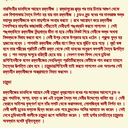
নারসিংহীর ডানদিকে আছেন রক্তবীজ । রম্ভাসুরের মৃত্য্র পর তার চিতার আগুণ থেকে
এক বিশালাকায় দৈত্য নির্গত হয় যার নাম রক্তবীজ । চন্ডও মুন্ড বধের পর দানবরাজ শুম্ভ
মহাসুর রক্তবীজকে বলে মাদুর্গাকে সংহার করতে । রথে আরোহণ করে রক্তবীজ
শৈলশিখরে মাদুর্গার কাছাকাছি পৌঁছতেই দেবীদুর্গা শঙ্খধ্বনি করতে লাগলেন । সেই
শঙ্খধ্বনিতে রক্তবীজ বিন্দুমাত্র ভীত না হয়ে দেবীর নিকট গিয়ে দেবীকে শুম্ভ অথবা
নিশুম্ভকে বিবাহ করতে বলে । দেবী উগ্র থেকে উগ্রতর হয়ে ওঠেন । প্রচ্ন্ড যুদ্ধ হয়
দুজনের মধ্যে । পাপমতি রক্তবীজ দেবীর বাণে বিদ্ধ হয়ে মূর্ছিত হয়ে পড়ে । মূর্ছা ভঙ্গ
হলে তার শরীরের প্রতিটি ফোঁটা রক্ত থেকে সেই দানবের অনুরূপ বলশালী দৈত্য উত্পত্তি
হয় । শত সহস্র অসুরে ধরিত্রী ছেয়ে যায় । দেবগণ তখন বিপদ দেখে চন্ডিকা
রূপিণিদেবীকে বলেন রক্তবীজের দেহনিঃসৃত প্রতিটিরক্তের ফোঁটাকে পান করতে তাহলে
দৈত্যের উত্পত্তি রোধ হবে । চামুন্ডারূপিণিদেবী তাই করতে লাগলেন এবং অতঃপর সেই
রক্তহীন রক্তবীজকে অস্ত্রাঘাতে নিহত করলেন ।
চামুন্ডা
রক্তবীজের ডানদিকে আছেন দেবী চামুন্ডা ধূম্রলোচন বধের পর শুম্ভের আদেশে চন্ড ও
মুন্ড পদাতিক, অশ্ব, হস্ত ও রথ এই চতুরঙ্গ সৈন্য সহ দেবীর উদ্দেশ্যে ধাবিত হয় । দেবী
ক্রোধে অতিশয় কৃষ্ণবর্ণ হলে তাঁর ললাট থেকে করালবদনা, লোলজিহ্বা কালী নির্গত হন ।
দেবী কালী চন্ডের মস্তক ছিন্ন করেন এবং পরে মুন্ডকেও অসির আঘাতে বধ করেন । সেই
দেখে চন্ডিকাদেবী কালীকে চামুন্ডা রূপে অভিহিত করেন । তাই দুর্গার চালচিত্রে চামুন্ডার
অবস্থান যথেষ্ট যুক্তিযুক্ত ।