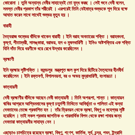
কোরোনা । তুমি অন্যান্য দেবীর সাহায্যেই তো যুদ্ধ করছ । সেই শুনে দেবী বলেন,
সমস্ত দেবীর প্রকাশ তাঁর শরীরেই । এরপরেই তিনি যেইমাত্র শুম্ভকে শূল দিয়ে বক্ষে
আঘাত করেন সাথে সাথেই শুম্ভর মৃত্যু হয় ।
বারাহী
দৈত্যরাজ শুম্ভের বাঁদিকে থাকেন বারাহী । ইনি বরাহ অবতারের শক্তি । বরাহবদনা,
কৃষ্ণা, পীতাম্বরী, সালঙ্কারা, বরাভয়, হল ও মুষলধারিণী । ইনিও অষ্টশক্তির এক শক্তি
যিনি দাঁত দিয়ে ধরণীকে ধরে রেখে উদ্ধার করেছিলেন ।
ব্রহ্মাণী
ইনি ব্রহ্মার সৃষ্টিশক্তি । কমন্ডলুর মন্ত্রপূত জল কুশ দিয়ে ছিটিয়ে দৈত্যদের হীনবীর্য
করেছিলেন । ইনি রক্তবর্ণা, বিশালনয়না, বর ও অভয় মুদ্রাধারিণী, হংসারূঢা ।
কাত্যায়নী
দেবী ব্রহ্মাণীর বাঁদিকে আছেন দেবী কাত্যায়নী । তিনি অপরূপা, শান্ত । কাত্যায়ন
ঋষির আশ্রমে আশ্বিনমাসের কৃষ্ণা চতুর্দশী তিথিতে আবির্ভূতা ও পালিতা এই কন্যা
দেবতাদের তেজে প্রকাশিত হন । তাঁর ত্রিনয়ন থেকে ব্রহ্মা, বিষ্ণু ও মহেশ্বর সৃষ্টি
হয়েছিল । তাই সকল প্রকার জাগতিক ও পারমার্থিক বিপদ থেকে রক্ষা পাবার জন্য
দেবতারা কাত্যায়নীর সাহায্য নেন ।
এছাড়াও চালচিত্রে রয়েছেন ব্রহ্মা, বিষ্ণু, গণেশ, কার্তিক, সূর্য, চন্দ্র, পবন, ইন্দ্রাদি