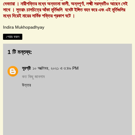
দেবতারা । নারীশক্তির মধ্যে অন্যতমা কালী, অন্নপূর্ণা, লক্ষ্মী সরস্বতীও আছেন সেই
সাথে । সুতরাং চালচিত্রে আঁকা মূর্তিগুলি যথেষ্ট ইঙ্গিত বহন করে এবং এই মূর্তিগুলির
মধ্যে দিয়েই মায়ের সার্বিক শক্তির প্রকাশ ঘটে ।
Indira Mukhopadhyay
শেয়ার করুন
1 টি মন্তব্য:
সুরশ্রী
১০ অক্টোবর, ২০২১ এ ৩:৪৬ PM
কত কিছু জানলাম
উত্তর