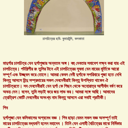
চালচিত্রের ছবি- কুমারটুলি, কলকাতা
মাদুর্গার চালচিত্র যেন দুর্গাপূজার অন্যতম অঙ্গ। বহু দেবতার সমাবেশ লক্ষ্য করা যায় এই
চালচিত্রে। পটশিল্পীর রং তুলির টানে এই চালচিত্রের সুষমা যেন মায়ের মূর্তিকে আরো
সম্পূর্ণ এবং উজ্জ্বল করে তোলে। আমরা কেবল দেবী দুর্গাকে সপরিবারে পূজা হতে দেখি
কিন্তু আসলে হিন্দু সম্প্রদায়ের সকল দেবদেবীরাই কিন্তু উপস্থিত থাকেন ঐ
চালচিত্রতে। সব দেবদেবীরাই যেন দুর্গা কে পিছন থেকে অহোরাত্র আশীর্বাদ বর্ষণ করে
অভয় দেন। বলেন, তুমি লড়াই করে জয় লাভ কর। আমরা সঙ্গে আছি। আমাদের
ত্রেত্রিশ কোটি দেবদেবীর অসংখ্য নাম কিন্তু আসলে এরা সবাই প্রতীকী।
শিব
দুর্গাপূজা যেন কলিকালের অশ্বমেধ যজ্ঞ । শিব ছাড়া যেমন সকল যজ্ঞ অসম্পূর্ণ তাই
মায়ের চালচিত্রের মধ্যমণি হলেন মহাদেব । তিনি যেন এলাহী বৈচিত্রের মাঝে নির্বিকার