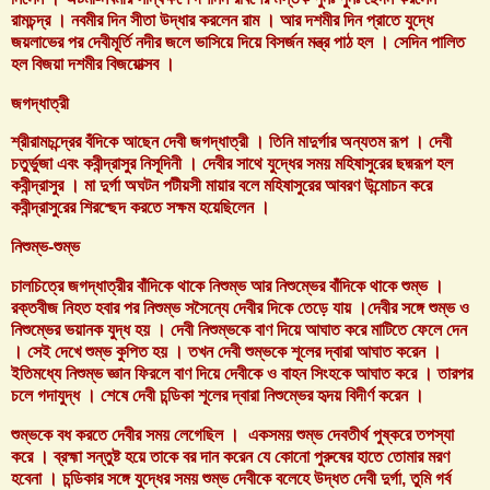
রামচন্দ্র । নবমীর দিন সীতা উদ্ধার করলেন রাম । আর দশমীর দিন প্রাতে যুদ্ধে
জয়লাভের পর দেবীমূর্তি নদীর জলে ভাসিয়ে দিয়ে বিসর্জন মন্ত্র পাঠ হল । সেদিন পালিত
হল বিজয়া দশমীর বিজয়োত্সব ।
জগদ্ধাত্রী
শ্রীরামচন্দ্রের বঁদিকে আছেন দেবী জগদ্ধাত্রী । তিনি মাদুর্গার অন্যতম রূপ । দেবী
চতুর্ভুজা এবং কবীন্দ্রাসুর নিসূদিনী । দেবীর সাথে যুদ্ধের সময় মহিষাসুরের ছদ্মরূপ হল
কবীন্দ্রাসুর । মা দুর্গা অঘটন পটীয়সী মায়ার বলে মহিষাসুরের আবরণ উন্মোচন করে
কবীন্দ্রাসুরের শিরশ্ছেদ করতে সক্ষম হয়েছিলেন ।
নিশুম্ভ-শুম্ভ
চালচিত্রে জগদ্ধাত্রীর বাঁদিকে থাকে নিশুম্ভ আর নিশুম্ভের বাঁদিকে থাকে শুম্ভ ।
রক্তবীজ নিহত হবার পর নিশুম্ভ সসৈন্যে দেবীর দিকে তেড়ে যায় ।দেবীর সঙ্গে শুম্ভ ও
নিশুম্ভের ভয়ানক যুদ্ধ হয় । দেবী নিশুম্ভকে বাণ দিয়ে আঘাত করে মাটিতে ফেলে দেন
। সেই দেখে শুম্ভ কুপিত হয় । তখন দেবী শুম্ভকে শূলের দ্বারা আঘাত করেন ।
ইতিমধ্যে নিশুম্ভ জ্ঞান ফিরলে বাণ দিয়ে দেবীকে ও বাহন সিংহকে আঘাত করে । তারপর
চলে গদাযুদ্ধ । শেষে দেবী চন্ডিকা শূলের দ্বারা নিশুম্ভের হৃদয় বিদীর্ণ করেন ।
শুম্ভকে বধ করতে দেবীর সময় লেগেছিল । একসময় শুম্ভ দেবতীর্থ পুষ্করে তপস্যা
করে । ব্রহ্মা সন্তুষ্ট হয়ে তাকে বর দান করেন যে কোনো পুরুষের হাতে তোমার মরণ
হবেনা । চন্ডিকার সঙ্গে যুদ্ধের সময় শুম্ভ দেবীকে বলেহে উদ্ধত দেবী দুর্গা, তুমি গর্ব