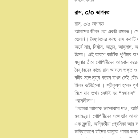
৬ নভে, ২০১৪
রাস, c/o ভাগবত
রাস, c/o ভাগবত
আমাদের জীবন তো একটা রঙ্গমঞ্চ। স
তেমনি। বৈষ্ণবদের কাছে রাস কথাটি গ
অর্থে সার, নির্যাস, আনন্দ, আহ্লাদ, 
উত্‍‌সব। এই কারণে কার্তিক পূর্ণিমার অপর
যমুনার তীরে গোপিনীদের আহ্বান করেন 
বৈষ্ণবদের কাছে রাস আসলে ভক্ত 
নটীর সঙ্গে নৃত্য করেন তখন সেই যৌথ 
মিলন ঘটেছিলো । শ্রীকৃষ্ণ হলেন পূর্ণব
মিশে যায় তখন সেটাই হয় “মহারাস” । 
“রাসলীলা”।
"তোমরা আমাকে ভালোবাসা দাও, আমি 
মহামন্ত্র। গোপিনীদের সঙ্গে তাঁর আব
এক সুন্দরী, অদ্বিতীয়া প্রেমিকা আর সার
ভক্তিযোগে তাঁদের কানুকে পাবার জন্