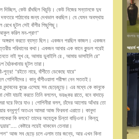
ল দিচ্ছিল, কেউ রাঁধছিল খিচুড়ি। কেউ নিজের সন্তানকে দুধ
কে দফতরে পাঠানোর জন্য দেখভাল করছিল। যে যেমন অবস্থায়
 রেখে ছুটল সেই বাঁশীর পিছুপিছু।
আকুল করিল মন-প্রাণ"
বাংলার ব
িয়ে অঙ্গরাগ করতে ব্যস্ত ছিল। একজন পরছিল কাজল। একজন
আচার্য প্
ল উত্তরীয় পরিধানের কথা। একজন আবার এক কানে কুন্ডল পরেই
েতে নাই সুখ রে, আমায় ডুবাইলি রে , আমায় ভাসাইলি রে"
 রূপ বৈঠকখানায় ছুটল তারা।
মী-পুত্র! "রইতে নারে, বাঁশীতে ডেকেছে যারে"
হল গোপিনীদের। কানু বাঁশীওয়ালা পরীক্ষা নেন সতত‌ই।
নায় বৃন্দাবনের কুঞ্জে এসেছে সব ছেড়েছুড়ে। এর মধ্যে কে কানুকে
 সেটা যাচাই করতে তিনি বললেন, ভয়ঙ্কর রাতে, বনে বাদাড়ে
মরা ঘরে ফিরে যাও। গোপিনীরা বলল, চাঁদের আলোয় আঁধার তো
নোয়ার বন্ধুপূর্ণ অতএব আমরা আজ ফিরবনা এরাতে। কানুদা
োকেরা কি বলবে? তাদের অহেতুক চিন্তা বাড়িওনা। কিন্তু
ুয়ার".... কেষ্টারে লয়েই থাকবেন তেনারা।
 লাগল" আজ সব ছেড়ে চলে এলাম তার জন্যে, আর এখন কিনা