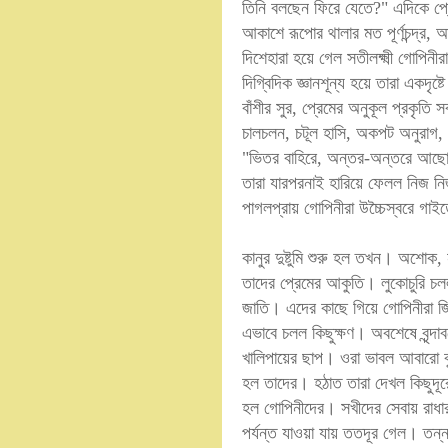
তিনি বলছেন ফিরে যেতে?" এদিকে প্রে
আকাশে রূপোর থালার মত পূর্ণচন্দ্র,
দিশেহারা হয়ে গেল সতীলক্ষ্মী গোপিন
দিগ্বিদিক জ্ঞানশূন্য হয়ে তারা একদৃ
বাঁশীর সুর, প্রেমের অনুকূল প্রকৃত
চালচলন, চটূল হাসি, অকপট অনুরাগ, 
"ভিতর বাহিরে, অন্তর-অন্তরে আছো 
তারা যারপরনাই হারিয়ে ফেলল নিজ নিজ
পাগলপ্রায় গোপিনীরা উচ্চৈস্বরে গাইত
কানুর দুষ্টুমি শুরু হল তখন। অশোক
তাদের প্রেমের আকুতি। লুকোচুরি চলল 
জাতি। এদের কাছে গিয়ে গোপিনীরা জ
এভাবে চলল কিছুক্ষণ। অবশেষে বৃন্দা
খালিপায়ের ছাপ। ওরা ভাবল আবারো বু
হল তাদের। হঠাত তারা দেখল কিছুদূরেই
হল গোপিনীদের। সখীদের সেবায় রাধার
পর্যন্ত যাওয়া যায় ততদূর গেল। তন্ন