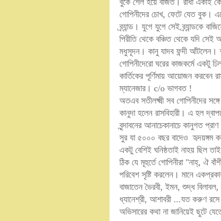
বুকে শেল হয়ে বাজত। রাধা একাই কে
গোপিনীদের চোখ, ফেটে যেত বুক। এহে
ব্র্যান্ড। যুগে যুগে সেই ব্র্যান্ডকে
পিরীতি থেকে বঞ্চিত থেকে যদি সেই আদ
মধুসূদন। কানু যাদব ফন্দী আঁটলেন
গোপিনীদেরো ঘরের কাজকর্মে একটু ঢিল
কার্তিকের পূর্ণিমায় আয়োজন করবেন রাস
ম্যানেজার। c/o ভাগবত !
অতএব সতীলক্ষ্মী সব গোপিনীদের সঙ্
কানুদা হলেন রাসবিহারী। এ হল দ্বা
বৃন্দাবনের আনাচেকানাচে কানুগত প্রা
সুর যা ৫০০০ বছর বাদেও হৃদয়ঙ্গম করছে
একটু বেশিই ঘনিষ্ঠতাই নাহয় ছিল তাই ব
ঠিক যে মূহুর্তে গোপিনীরা "নাহ্‌, ঐ 
পরিবেশ সৃষ্টি করলেন। মানে একপ্রকা
বাজাতেন ভৈরবী, ইমন, শুদ্ধ বিলাবল
ধ্যানেশ্রী, আশাবরী ...যত করুণ রসে 
অভিসারের কথা না জানিয়েই ছুটে যেতে