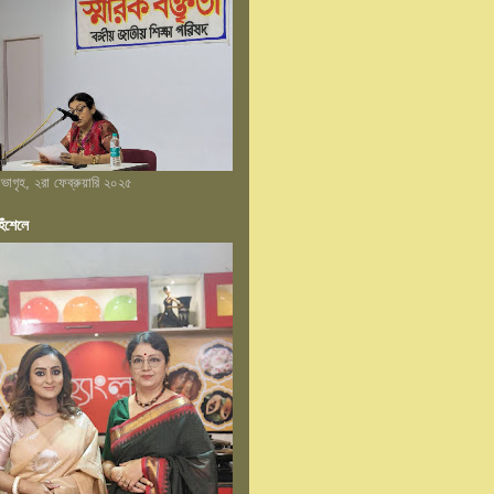
 সভাগৃহ, ২রা ফেব্রুয়ারি ২০২৫
েঁশেলে