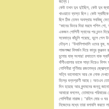
জন্যে।
কেউ তখন দুধ দুইছিল, কেউ দুধ জ্বা
খাওয়াতে ব্যস্ত ছিল। কেউ স্বামী
ছিল ঠিক তেমন অবস্থায় সবকিছু ফেলে
"কানের ভিতর দিয়া মরমে পশিল গো, 
একজন গোপিনী স্নানের পর চন্দন দ
সবেমাত্র কাঁচুলি পরেছে, ভুলে গে
দৌড়ল। "উথালিপাথালি ওদের বুক, মন
লাজলজ্জা বিসর্জন দিয়ে কানুর কুঞ্জবন
চুলোয় যাক্‌ সংসার! রসাতলে যাক স্বা
বাঁশীওয়ালার ডাকে সাড়া দিয়েও বিপদ 
গোপিনীরা পূর্ণিমার রজতশুভ্র জ্যোত্স্
সত্যি ভালোবাসে আর কে লোক দেখানো
হিংস্র বন্যপ্রাণী আছে। অতএব তো
দিন হয়েছে আর বৃন্দাবনের জন্তু জা
আবারো বললেন, তোমাদের পরিবারের ল
গোপিনীরা নারাজ। "রহিল মোর ও ঘর দ
নিজেদের মধ্যে তারা বলাবলি করতে