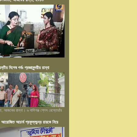
য়ন্তীর বিশেষ পর্বঃ প্রজ্ঞাসুন্দরীর রান্না
লা, আজকের রান্না। ৬ বালিগঞ্জ প্লেস রেস্তোরাঁয়
োজিত আচার্য প্রফুল্লচন্দ্র রায়কে নিয়ে