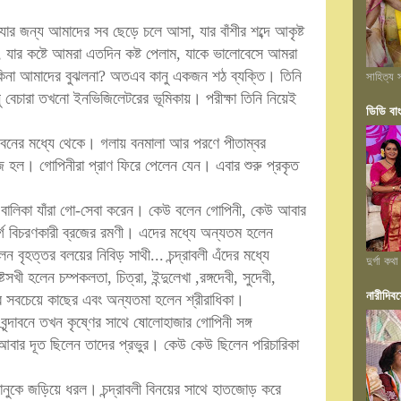
ার জন্য আমাদের সব ছেড়ে চলে আসা, যার বাঁশীর শব্দে আকৃষ্ট
যার কষ্টে আমরা এতদিন কষ্ট পেলাম, যাকে ভালোবেসে আমরা
কিনা আমাদের বুঝলনা? অতএব কানু একজন শঠ ব্যক্তি। তিনি
সাহিত্য স
 বেচারা তখনো ইনভিজিলেটরের ভূমিকায়। পরীক্ষা তিনি নিয়েই
ডিডি বা
 বনের মধ্যে থেকে। গলায় বনমালা আর পরণে পীতাম্বর
 কাজ হল। গোপিনীরা প্রাণ ফিরে পেলেন যেন। এবার শুরু প্রকৃত
লি বালিকা যাঁরা গো-সেবা করেন। কেউ বলেন গোপিনী, কেউ আবার
গে বিচরণকারী ব্রজের রমণী। এদের মধ্যে অন্যতম হলেন
বৃহত্তর বলয়ের নিবিড় সাথী... চন্দ্রাবলী এঁদের মধ্যে
দুর্গা কথা
হলেন চম্পকলতা, চিত্রা, ইন্দুলেখা ,রঙ্গদেবী, সুদেবী,
নারীদিবস
। আর সবচেয়ে কাছের এবং অন্যতমা হলেন শ্রীরাধিকা।
 বৃন্দাবনে তখন কৃষ্ণের সাথে ষোলোহাজার গোপিনী সঙ্গ
বার দূত ছিলেন তাদের প্রভুর। কেউ কেউ ছিলেন পরিচারিকা
য়ে কানুকে জড়িয়ে ধরল। চন্দ্রাবলী বিনয়ের সাথে হাতজোড় করে