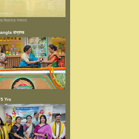
বিদ্যালয়ে সম্মাননা
ngla রান্নাঘর
5 Yrs