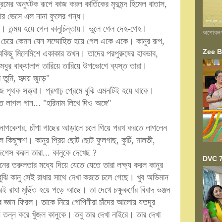
মের অনুঘটক রূপে কাজ করল কার্তিকের মৃদুমন্দ হিমেল বাতাস,
 আর ভেসে এল নানা ফুলের গন্ধ।
ীরা। তন্ময় হয়ে গেল কানুচিন্তায়। ভুলে গেল দেহ-গেহ।
অশোকনগর 
ষ্টে চেয়ে কেমন যেন সম্মোহিত হয়ে গেল একে একে। কানুর রূপ,
Zee Ba
ি সবকিছু মিলেমিশে একাকার তখন। তাদের পরপুরুষের হাবভাব,
মধুর বাক্যালাপ তারিয়ে তারিয়ে উপভোগে ব্যস্ত তারা।
তুমি, হৃদয় জুড়ে"
 পৃথক সত্ত্বা। প্রগাঢ় প্রেমে বুঝি এমনটিই হয়ে থাকে।
ে লাগল গান... "হরিনাম লিখে দিও অঙ্গে"
, নাগকেশর, চাঁপা গাছের আড়ালে চলে গিয়ে পরখ করতে লাগলেন
কিছুক্ষণ। কানুর প্রিয় ছোট ছোট ফুলগাছ, কুর্চি, মালতী,
িগেস করল তারা... কানুকে দেখেছ ?
DVC 7
বনের তরুলতার মধ্যে দিয়ে যেতে যেতে তারা লক্ষ্য করল কানুর
ঝি কানু সেই রাধার সাথে দেখা করতে চলে গেছে। খুব অভিমান
 রাধা মূর্ছিত হয়ে পড়ে আছে। তা দেখে চক্ষুকর্ণের বিবাদ ভঞ্জন
 জ্ঞান ফিরল। তাকে নিয়ে গোপিনীরা চাঁদের আলোয় যতদূর
 তন্ন করে খুঁজল কানুকে। তবু তার দেখা নাইরে। তার দেখা