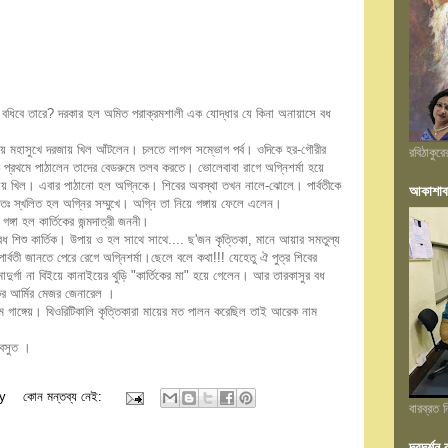
কে বধিবে তারে? দরকার হল অমিত পরাক্রমশালী এক যোদ্ধার যে কিনা অনায়াসে বধ
 নিয়ে মহাসুখে দরজায় খিল আঁটলেন। চলতে লাগল সম্ভোগ পর্ব। ওদিকে হর-গৌরীর
রবিঠাকুর
কে প্রথমে পাঠালেন তাদের বেডরুমে তলব করতে। ভোলেবাবা রাগে অগ্নিশর্মা হয়ে
ায় খিল। এবার পাঠানো হল অগ্নিকে। শিবের অবস্থা ত
খন নালে-ঝোলে। পার্বতীকে
আকাশাব
েতঃ স্খলিত হল অগ্নির সম্মুখে। অগ্নি তা নিয়ে গঙ্গায় ফেলে এলেন।
ঙ্গা হল কার্তিকের জন্মদাত্রী জননী।
 শিশু কার্তিক। উপায় ও হল সাথে সাথে.... ছ'জন কৃত্তিকা, মানে আয়ার সমতুল্য
্বতী জানতে পেরে রেগে অগ্নিশর্মা।ছেলে বলে কথা!!! যেহেতু ঐ পুত্র শিবের
ুর্গা না বিইয়ে কানাইয়ের থুড়ি "কার্তিকের মা" হয়ে গেলেন। আর তারকাসুর বধ
র আর্মির মেজর জেনারেল ।
ক নাম গাঙ্গেয়। থিওরিটিকালি কৃত্তিকারা মায়ের মত পালন করেছিল তাই আরেক নাম
িবসুত ।
y
কোন মন্তব্য নেই:
বারব্রত
দূরদর্শ