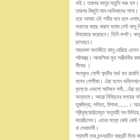
নাই। তারপর কানুর স্তুতি শুরু হল।
তারপর কিছুটা মান-অভিমানের পালা। য
হয়ে আমরা এই গভীর বনে চলে এলাম, 
সকলের কাছে খারাপ হলাম সেই কানু 
মিথ্যাচার করেছেন। তিনি কপট। কানু
চলেছেন।
আচমকা অতর্কিতে কানু বেরিয়ে এলেন
পট্টবস্ত্র। আকস্মিক মৃত সঞ্জীবনীর
লীলার ।
সংস্কৃত গোপী শব্দটির অর্থ হল রাখা
বলেন গোপীকা। এঁরা হলেন ভক্তিমার্
কৃষ্ণের একশো আটজন সখী...এঁরা হলেন 
অন্যতম। আরো নিবিড়তর বলয়ের অষ্টসখী 
তুঙ্গবিদ্যা, ললিতা, বিশাখা.......
শ্রীকৃষ্ণচরিতামৃত অনুযায়ী সব মিলিয়ে
করেছিলেন। এদের মধ্যে কেউ কেউ আ
বা সেবাদাসী।
শ্যামলী তার চন্দনচর্চিত বাহুদুটি দি