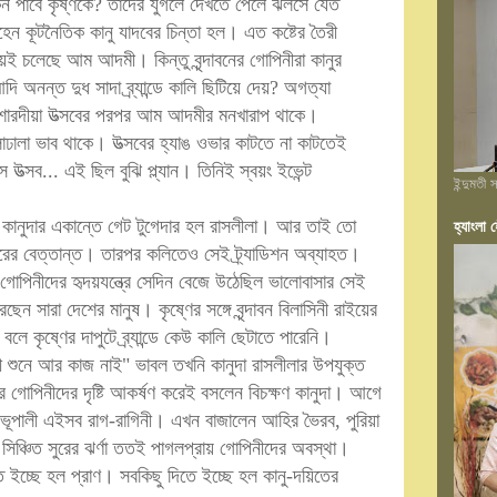
ন পাবে কৃষ্ণকে? তাদের যুগলে দেখতে পেলে ঝলসে যেত
ন কূটনৈতিক কানু যাদবের চিন্তা হল। এত কষ্টের তৈরী
 বাজিয়েই চলেছে আম আদমী। কিন্তু বৃন্দাবনের গোপিনীরা কানুর
ি অনন্ত দুধ সাদা ব্র্যান্ডে কালি ছিটিয়ে দেয়? অগত্যা
। শারদীয়া উত্সবের পরপর আম আদমীর মনখারাপ থাকে।
াঢালা ভাব থাকে। উত্সবের হ্যাঙ ওভার কাটতে না কাটতেই
 উত্সব... এই ছিল বুঝি প্ল্যান। তিনিই স্বয়ং ইভেন্ট
ইন্দুমতী
গে কানুদার একান্তে গেট টুগেদার হল রাসলীলা। আর তাই তো
হ্যাংলা হ
পরের বেত্তান্ত। তারপর কলিতেও সেই ট্র্যাডিশন অব্যাহত।
ণ গোপিনীদের হৃদয়যন্ত্রে সেদিন বেজে উঠেছিল ভালোবাসার সেই
ন সারা দেশের মানুষ। কৃষ্ণের সঙ্গে বৃন্দাবন বিলাসিনী রাইয়ের
লে কৃষ্ণের দাপুটে ব্র্যান্ডে কেউ কালি ছেটাতে পারেনি।
বাঁশী শুনে আর কাজ নাই" ভাবল তখনি কানুদা রাসলীলার উপযুক্ত
র গোপিনীদের দৃষ্টি আকর্ষণ করেই বসলেন বিচক্ষণ কানুদা। আগে
, ভূপালী এইসব রাগ-রাগিনী। এখন বাজালেন আহির ভৈরব, পুরিয়া
সিঞ্চিত সুরের ঝর্ণা তত‌ই পাগলপ্রায় গোপিনীদের অবস্থা।
 ইচ্ছে হল প্রাণ। সবকিছু দিতে ইচ্ছে হল কানু-দয়িতের