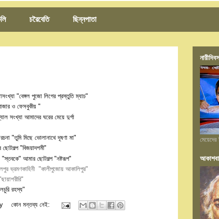
লি
চরৈবেতি
ছিন্নপাতা
নারীদিবস
োসংখ্যা "বেঙ্গল পুজো লিগের প্রস্তুতি ম্যাচ"
বাজার ও ফেসবুকীয় "
্যাল সংখ্যা আমাদের ঘরের মেয়ে দুর্গা
ম্যরচনা "তুমি মিছে ভোলানাথে দূষণা মা"
মেয়েদের 
ছোটগল্প "বিজয়াদশমী"
আকাশবা
 "স্তবকে" আমার ছোটগল্প "নষ্টরূপ"
বোলপুর ভ্রমণকাহিনী "কালীপুজোয় আকালিপুর"
 "ছায়াশরীরি"
লচুরি রহস্য"
y
কোন মন্তব্য নেই: