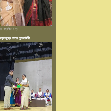
্রত সম্বলিত রান্না
রফুল্লচন্দ্র রায়ের জন্মবার্ষিকী