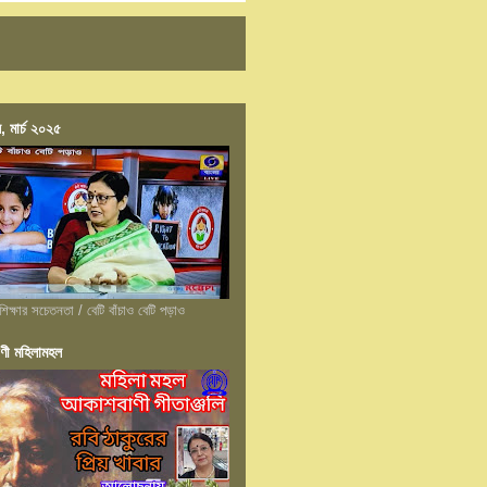
, মার্চ ২০২৫
শিক্ষার সচেতনতা / বেটি বাঁচাও বেটি পড়াও
ণী মহিলামহল