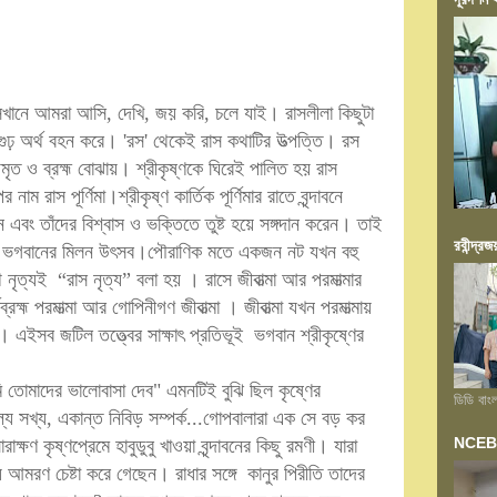
েখানে আমরা আসি, দেখি, জয় করি, চলে যাই। রাসলীলা কিছুটা
ুঢ় অর্থ বহন করে। 'রস' থেকেই রাস কথাটির উত্‍পত্তি। রস
অমৃত ও ব্রহ্ম বোঝায়। শ্রীকৃষ্ণকে ঘিরেই পালিত হয় রাস
 নাম রাস পূর্ণিমা।শ্রীকৃষ্ণ কার্তিক পূর্ণিমার রাতে বৃন্দাবনে
এবং তাঁদের বিশ্বাস ও ভক্তিতে তুষ্ট হয়ে সঙ্গদান করেন। তাই
রবীন্দ্রজ
ও ভগবানের মিলন উৎসব।পৌরাণিক মতে একজন নট যখন বহু
নৃত্যই “রাস নৃত্য” বলা হয় । রাসে জীবাত্মা আর পরমাত্মার
্রহ্ম পরমাত্মা আর গোপিনীগণ জীবাত্মা । জীবাত্মা যখন পরমাত্মায়
এইসব জটিল তত্ত্বের সাক্ষাৎ প্রতিভূই ভগবান শ্রীকৃষ্ণের
তোমাদের ভালোবাসা দেব" এমনটিই বুঝি ছিল কৃষ্ণের
ডিডি বাং
াল্য সখ্য, একান্ত নিবিড় সম্পর্ক...গোপবালারা এক সে বড় কর
NCEB আয়
াক্ষণ কৃষ্ণপ্রেমে হাবুডুবু খাওয়া বৃন্দাবনের কিছু রমণী। যারা
য আমরণ চেষ্টা করে গেছেন। রাধার সঙ্গে কানুর পিরীতি তাদের