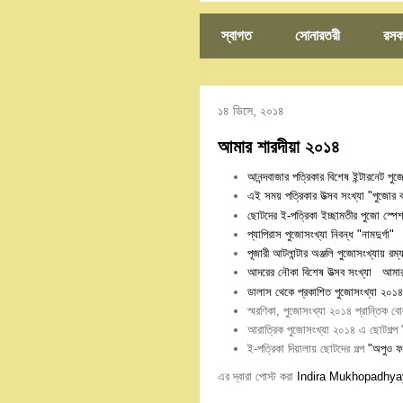
স্বাগত
সোনারতরী
রসক
১৪ ডিসে, ২০১৪
আমার শারদীয়া ২০১৪
আনন্দবাজার পত্রিকার বিশেষ ইন্টারনেট পুজ
এই সময় পত্রিকার উত্সব সংখ্যা "পুজোর 
ছোটদের ই-পত্রিকা ইচ্ছামতীর পুজো স্পেশ
প্যাপিরাস পুজোসংখ্যা নিবন্ধ "নামদুর্গা"
পূজারী আটলান্টার অঞ্জলি পুজোসংখ্যায় র
আদরের নৌকা বিশেষ উত্সব সংখ্যা
আমার 
ডালাস থেকে প্রকাশিত পুজোসংখ্যা ২০১৪
স্মরণিকা, পুজোসংখ্যা ২০১৪ প্রান্তিক 
আরাত্রিক পুজোসংখ্যা ২০১৪ এ ছোটগল্প
ই-পত্রিকা দিয়ালায় ছোটদের গল্প
"অপুও ফ
এর দ্বারা পোস্ট করা
Indira Mukhopadhya