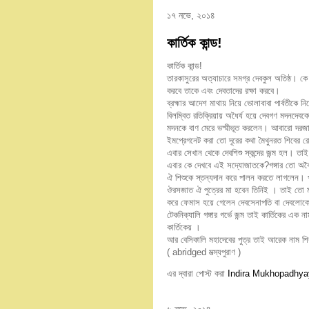
১৭ নভে, ২০১৪
কার্তিক কান্ড!
কার্তিক কান্ড!
তারকাসুরের অত্যাচারে সমগ্র দেবকুল অতিষ্ঠ। 
করবে তাকে এবং দেবতাদের রক্ষা করবে।
ব্রহ্মার আদেশ মাথায় নিয়ে ভোলাবাবা পার্বতীকে
বিলম্বিত রতিক্রিয়ায় অধৈর্য হয়ে দেবগণ মদনদেব
মদনকে বাণ মেরে ভস্মীভূত করলেন। আবারো দরজ
ইমপ্রেগনেট করা তো দূরের কথা মৈথুনরত শিবের র
এবার সেখান থেকে দেবশিশু স্কন্দের জন্ম হল। তাই গ
এবার কে দেখবে এই সদ্যোজাতকে?গঙ্গার তো অবৈধ
ঐ শিশুকে স্তন্যদান করে পালন করতে লাগলেন। পার
ঔরসজাত ঐ পুত্রের মা হবেন তিনিই । তাই তো মাদ
করে ফেমাস হয়ে গেলেন দেবসেনাপতি বা দেবলোকে
টেকনিক্যালি গঙ্গার গর্ভে জন্ম তাই কার্তিকের এ
কার্তিকেয় ।
আর বেসিকালি মহাদেবের পুত্র তাই আরেক নাম শ
( abridged মত্স্যপুরাণ )
এর দ্বারা পোস্ট করা
Indira Mukhopadhya