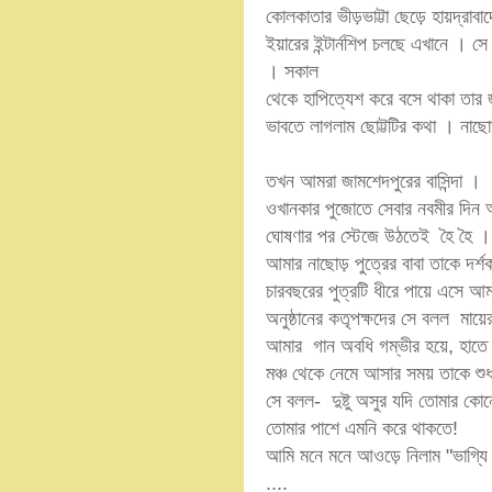
কোলকাতার ভীড়ভাট্টা ছেড়ে হায়দ্র
ইয়ারের ইন্টার্নশিপ চলছে এখানে । স
। সকাল
থেকে হাপিত্যেশ করে বসে থাকা তার 
ভাবতে লাগলাম ছোট্টটির কথা । নাছো
তখন আমরা জামশেদপুরের বাসিন্দা ।
ওখানকার পুজোতে সেবার নবমীর দিন আ
ঘোষণার পর স্টেজে উঠতেই হৈ হৈ ।
আমার নাছোড় পুত্রের বাবা তাকে দর্
চারবছরের পুত্রটি ধীরে পায়ে এসে 
অনুষ্ঠানের কতৃপক্ষদের সে বলল মায়
আমার গান অবধি গম্ভীর হয়ে, হাতে ক
মঞ্চ থেকে নেমে আসার সময় তাকে শু
সে বলল- দুষ্টু অসুর যদি তোমার কোন
তোমার পাশে এমনি করে থাকতে!
আমি মনে মনে আওড়ে নিলাম "ভাগ্যি 
....