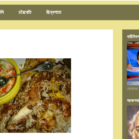
লি
চরৈবেতি
ছিন্নপাতা
নারীদিবস
মেয়েদের 
আকাশবা