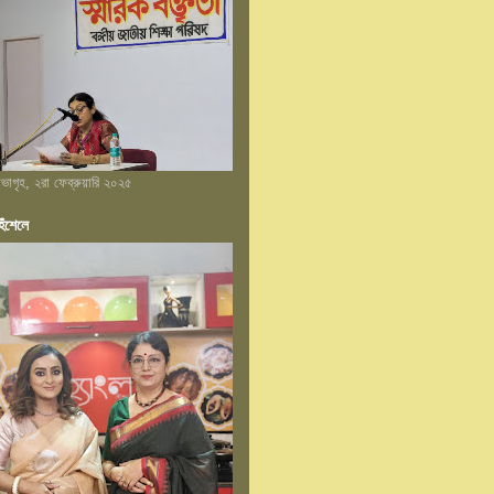
 সভাগৃহ, ২রা ফেব্রুয়ারি ২০২৫
েঁশেলে