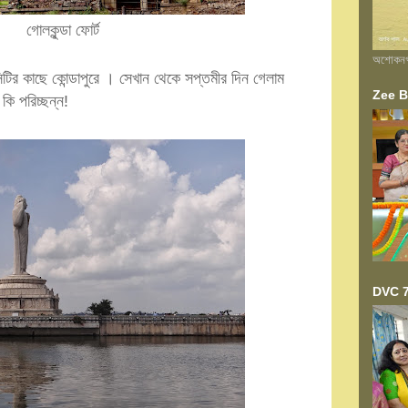
গোলকুন্ডা ফোর্ট
অশোকনগর 
সিটির কাছে কোন্ডাপুরে । সেখান থেকে সপ্তমীর দিন গেলাম
Zee Ba
কি পরিচ্ছন্ন!
DVC 7