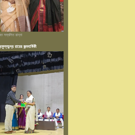
্রত সম্বলিত রান্না
রফুল্লচন্দ্র রায়ের জন্মবার্ষিকী