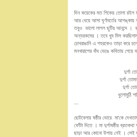
দিন কয়েকের মত শিকেয় তোলা র‌ইল 
আর ধেয়ে আসা ঘূর্ণাবর্তের আশঙ্ক
তবুও ভালো লাগল ছুটির আনন্দে । 
অন্যরকমের । তবে খুব মিস করছিলাম
চোখরাঙানি এ শহরকেও তাড়া করে চলে
মনখারাপের বাঁধ ভেঙে কবিতায় পেয়
দুর্গা 
দুর্গা তোম
দুর্গা 
ধুলোমুঠি শ
...
ছোটবেলায় ষষ্ঠীর ভোরে মা'কে দেখতাম
ফোঁটা দিতে । মা দুর্গাষষ্ঠীর ব্রতকথ
ছাড়া আর কোনো উপায় নেই । সেই শ