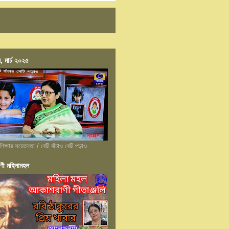
, মার্চ ২০২৫
শিক্ষার সচেতনতা / বেটি বাঁচাও বেটি পড়াও
ণী মহিলামহল