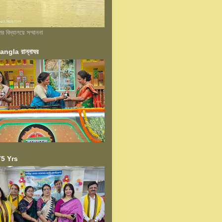
বিদ্যালয়ে সম্মাননা
ngla রান্নাঘর
5 Yrs