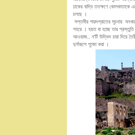
ঢাকের বাদ্যি ততক্ষণে কোলকাতাকে এন
চলছে ।
সপ্তমীর শারদপ্রাতের সূচনায় মনখ
শহরে । হয়ত বা হচ্ছে তার প্রস্তুতি
আওয়াজ.. ন'টি উদ্ভিদ চারা দিয়ে তৈ
দুর্গারূপে পুজো করা ।