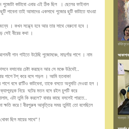
াবাদে পুজোটা কাটাবো এবার এই ঠিক ছিল । ছেলের ফাইনাল
ে ছুটি পাবেনা তাই আমাদের একসাথে পুজোর ছুটি কাটাতে যাওয়া
জন্যে । কখন সন্ধ্যে হবে আর তার সাথে বেরুনো হবে ।
ড় সেই বীরের কথা ।
রবিঠাকুর
গমনী গান গাইতে উঠেছি পুজোমঞ্চে, মাদুর্গার পাশে । নাম
আকাশাব
শকাসনে বসানোর চেষ্টা করছেন আর সে মঞ্চে উঠবেই..
আমার পাশে টপ্‌ করে বসে পড়ল । আমি হতবাক!
ের পাশে বসে রা'টিও কাটবেনা, তাকে বসতে অনুমতি দেওয়া হল ।
্যাপবন্দুক নিয়ে ঘটের মতন বসে র‌ইল চুপটি করে
ধালাম, এটা তুমি কি করলে? বাবার কাছে বসলেই পারতে..
ো ক্ষতি করে ! বীরপুরুষ আবৃত্তির সময় তুমিই তো বলেছিলে
বারব্রত
খোকা ছিল মায়ের সাথে" !
দূরদর্শ