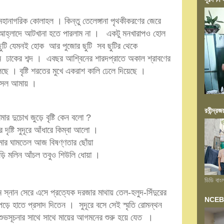
মহানাগরিক কোলাহল । কিন্তু তেলেঙ্গানা পৃথকীকরণের জেরে
ায় আহ্লাদে আটখানা হতে পারলাম না । একটু মনখারাপও হোল
ছুটি যেমনই হোক আর পুজোর ছুটি সব ছুটির থেকে
 ঢাকের শব্দ । এবছর আশ্বিনের শারদপ্রাতে অকাল শ্রাবণের
ছে । বৃষ্টি শরতের মুখে একরাশ কালি ঢেলে দিয়েছে ।
ে বসল আমায় ।
রবীন্দ্রজ
তোমার দুচোখ জুড়ে বৃষ্টি কেন বলো ?
ার দৃষ্টি সুদূরে আঁধারে কিম্বা আলো ।
তোমার ঘামতেল আজ বিষণ্ণতার ছোঁয়া
াড়ি মলিন আঁচল তবুও শিউলি ধোয়া ।
ডিডি বাং
 স্নান সেরে এসে প্রত্যেক দরজার মাথায় তেল-হলুদ-সিঁদুরের
NCEB আয়
া পড়ে হাতে প্রসাদ দিতেন । সুদূরে বসে সেই স্মৃতি রোমন্থন
ুভসূচনার সাথে সাথে মায়ের আগমনের শুরু হয়ে যেত ।