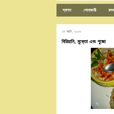
স্বাগত
সোনারতরী
রসক
২৪ অক্টো, ২০১৩
বিরিয়ানি, মুক্তো এবং পুজো