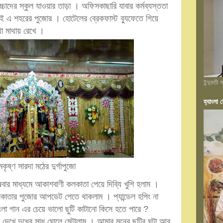
চ্চাদের স্কুল যাওয়ার তাড়া । অফিসকাছারি যাবার কর্মব্যস্ততা
এ শহরের পুজোর । হোটেলের ব্রেকফাস্ট ব্যুফেতে গিয়ে
থা মাথায় রেখে ।
ইন্দুমতী
হ্যাংলা হ
মকৃষ্ণ সারদা মঠের দুর্গাপুজো
ার মাধ্যমে আকাশবাণী কলকাতা পেয়ে দিব্যি খুশি হলাম ।
াতার পুজোর আপডেট পেতে থাকলাম । প্যান্ডেল হপিং না
া গান এর চেয়ে ভালো ছুটি কাটানো কিসে হতে পারে ?
মা দেখে দুধের সাধ ঘোলে মেটালাম । আমার মনের ছুটির ঘন্টা আর