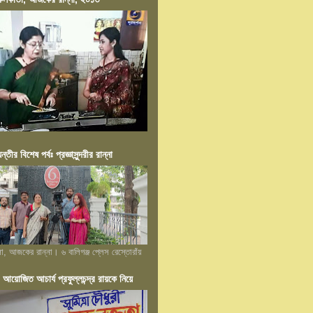
য়ন্তীর বিশেষ পর্বঃ প্রজ্ঞাসুন্দরীর রান্না
লা, আজকের রান্না। ৬ বালিগঞ্জ প্লেস রেস্তোরাঁয়
োজিত আচার্য প্রফুল্লচন্দ্র রায়কে নিয়ে