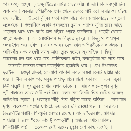
আর মধ্যে মধ্যে ল্যান্ডস্লাইডের নজির
ভরাবর্ষায় না জানি কি অবস্থা ছিল
;
এখানকার
একবার ভাগিরথীকে ওপর থেকে দেখতে পাই তো আবার সে হারিয়ে
!
যায় বহুনীচে । উচ্চতা বৃদ্ধির সাথে সাথে গায়ে গরম জামাকাপড়ের আস্তরণ
একেএকে । গঙ্গনানীতে একটি গরমজলের কুন্ড ও পরাশর মুনির মন্দির আছে ।
পাহাড়ের ধাপে ধাপে ঝর্ণার জল গড়িয়ে পড়ছে অবলীলায় । পাহাড়ী ঝোরায়
রাস্তা জলময় । এল লোহারীনাগ জলবিদ্যুত কেন্দ্র । কিছুদূরে পাহাড়ের
ওপর শৈল শহর হর্ষিল । এবার আবার দেখা গেল ভাগিরথীকে এক ঝলক ।
ভাগিরথীর ওপর মানেরী ড্যাম আরো সুন্দর করেছে স্থানটিকে । কিছুটা
সমতলের মত আর ধারে ধারে কোনিফেরাস পাইন
ক্যাসুরিনার দল সারে সারে
,
। অনেকটা মনোরম রাস্তা ক্যাসুরিনার ছায়াবীথি ধরে । বেশ উপভোগ্য
ড্রাইভ । চওড়া রাস্তা
রোদমাখা আকাশ অথচ আমরা চলেছি ছায়ার হাত
,
ধরে । নীল আকাশ আর সবুজ পাহাড়ে মিলে মিশে একাকার । এল লঙ্কা
ভিউ পয়েন্ট । খুব সুন্দর দেখায় এখান থেকে । এবার এক চমত্কার দৃশ্য ।
দুটি পাহাড়ের মধ্যে তৈরী গর্জ দিয়ে ফেনার মত ফিনকি দিয়ে বেরিয়ে আসছে
ভাগিরথীর স্রোত । পাহাড়ের সিঁড়ি দিয়ে গড়িয়ে নামছে অবিরাম । অসাধারণ
দৃশ্য
এতক্ষণের পথের দুর্গমতা
ভয় ভুলে ছবি নেওয়া শুরু । এবার এল
!
,
ভৈরোঘাঁটির প্রাচীন শিবমন্দির সেখানে রয়েছেন আনন্দ ভৈরবনাথ
মাগঙ্গার
,
পাহারায় । লেখা
ওয়েলকাম টু গঙ্গোত্রী
। মহাদেব এখানে মাগঙ্গার
"
"
সিকিউরিটি গার্ড । ততক্ষণে সেই বরফের চূড়ার বেশ কাছে এসেছি ।