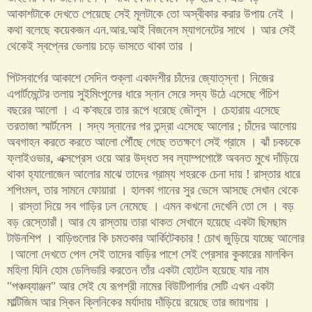
আকাশটাকে দেখতে পেয়েছে সেই মূলটাকে তো অস্বীকার করার উপায় নেই ।
কথা বলেছে কয়েকজন এন
.
আর
.
আই বিজনেস ম্যাগনেটের সাথে । আর সেই
থেকেই স্বপ্নের ভেলায় চড়ে ভাসতে থাকা তার ।
পিটসবার্গের আকাশে সেদিন শুক্লা একাদশীর চাঁদের জ্যোত্‌স্না। নিজের
এপার্টমেন্টের তলায় সুইমিংপুলের ধারে স্নান সেরে সদ্য উঠে এসেছে পঁচিশ
বছরের আলো । এ ক
'
বছরে তার রূপে ধরেছে জৌলুস । চেহারায় এসেছে
তরতাজা স্মার্টনেস । সদ্য স্নানের পর তন্দ্রা এসেছে আলোর
;
চাঁদের আলোয়
অবগাহন করতে করতে আলো পৌঁছে গেছে ততক্ষণে সেই গ্রামে । ঝাঁ চকচকে
ফ্লাইওভার
,
এক্সপ্রেস ওয়ে আর উদ্ধত সব ল্যাম্পপোষ্টে অবনত মুখে দাঁড়িয়ে
থাকা হ্যালোজেন আলোর মাঝে তাদের গ্রাম্য শহরকে চেনা দায়
!
রাস্তার ধারে
শপিংমল
,
তার সামনে ফোয়ারা । হালকা গানের সুর ভেসে আসছে সেখান থেকে
। রাস্তা দিয়ে সব গাড়ির ঢল নেমেছে । এমন কখনো দেখেনি তো সে । বড়
বড় রেস্তোরাঁ। আর যে রাস্তায় তারা থাকত সেখানে হয়েছে একটা ছিমছাম
টাউনশিপ । বাড়িগুলোর কি চমতকার আর্কিটেকচার
!
চোখ জুড়িয়ে যাচ্ছে আলোর
।আলো দেখতে পেল সেই তাদের বাড়ির পাশে সেই প্রেসার কুকারের মালকিন
মহিলা যিনি হোম ডেলিভারি করতেন তাঁর একটা হোটেল হয়েছে যার নাম
"
পঞ্চব্যাঞ্জন
"
আর সেই যে রূপশ্রী নামের বিউটিপার্লার সেটি এখন একটা
মাল্টিজিম আর স্কিন ক্লিনিকের মর্যাদায় দাঁড়িয়ে রয়েছে তার জায়গায় ।