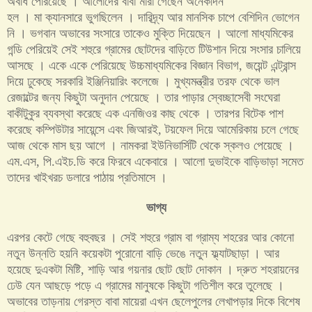
অবধি পেরিয়েছে । আলোদের বাবা মারা গেছেন অনেকদিন
হল । মা ক্যানসারে ভুগছিলেন । দারিদ্র্য আর মানসিক চাপে বেশিদিন ভোগেন
নি । ভগবান অভাবের সংসারে তাকেও মুক্তি দিয়েছেন । আলো মাধ্যমিকের
গন্ডি পেরিয়েই সেই শহুরে গ্রামের ছোটদের বাড়িতে টিউশান দিয়ে সংসার চালিয়ে
আসছে । একে একে পেরিয়েছে উচ্চমাধ্যমিকের বিজ্ঞান বিভাগ
,
জয়েন্ট এন্ট্রান্স
দিয়ে ঢুকেছে সরকারি ইঞ্জিনিয়ারিং কলেজে । মুখ্যমন্ত্রীর তরফ থেকে ভাল
রেজাল্টের জন্য কিছুটা অনুদান পেয়েছে । তার পাড়ার স্বেচ্ছাসেবী সংঘেরা
বাকীটুকুর ব্যবস্থা করেছে এক এনজিওর কাছ থেকে । তারপর বিটেক পাশ
করেছে কম্পিউটার সায়েন্সে এবং জিআরই
,
টয়ফেল দিয়ে আমেরিকায় চলে গেছে
আজ থেকে মাস ছয় আগে । নামকরা ইউনিভার্সিটি থেকে স্কলও পেয়েছে ।
এম
.
এস
,
পি
.
এইচ
.
ডি করে ফিরবে একেবারে । আলো দুভাইকে বাড়িভাড়া সমেত
তাদের খাইখরচ ডলারে পাঠায় প্রতিমাসে ।
ভাগ্য
এরপর কেটে গেছে বহুবছর । সেই শহুরে গ্রাম বা গ্রাম্য শহরের আর কোনো
নতুন উন্নতি হয়নি কয়েকটা পুরোনো বাড়ি ভেঙে নতুন ফ্ল্যাটছাড়া । আর
হয়েছে দুএকটা মিষ্টি
,
শাড়ি আর গয়নার ছোট ছোট দোকান । দ্রুত শহরায়নের
ঢেউ যেন আছড়ে পড়ে এ গ্রামের মানুষকে কিছুটা গতিশীল করে তুলেছে ।
অভাবের তাড়নায় গেরস্ত বাবা মায়েরা এখন ছেলেপুলের লেখাপড়ার দিকে বিশেষ