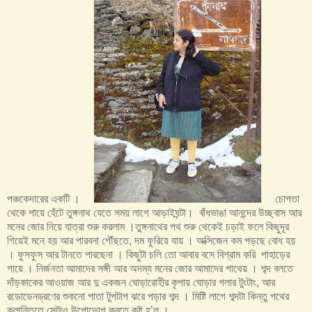
পঞ্চকেদারের একটি ।
চোপতা
থেকে পায়ে হেঁটে তুঙ্গনাথ যেতে সময় লাগে আড়াইঘন্টা। বাঁধভাঙা আনন্দের উচ্ছ্বাস আর
মনের জোর নিয়ে যাত্রা শুরু করলাম ।তুঙ্গনাথের পথ শুরু থেকেই চড়াই ফলে কিছুদূর
গিয়েই মনে হয় আর পারবনা পৌঁছতে, দম ফুরিয়ে যায় । অক্সিজেন কম পড়ছে বোধ হয়
। ফুসফুস আর টানতে পারছেনা । কিছুটা চলি তো আবার বসে বিশ্রাম করি পাহাড়ের
গায়ে । নির্জনতা আমাদের সঙ্গী আর অদম্য মনের জোর আমাদের পাথেয় । শব্দ বলতে
দাঁড়কাকের আওয়াজ আর দু একজন ঘোড়ারোহীর কৃপায় ঘোড়ার গলার টুংটাং, আর
রডোডেনড্রণের শুকনো পাতা টুপটাপ ঝরে পড়ার শব্দ । মিষ্টি লাগে শব্দটা কিন্তু পথের
ক্লান্তিতে সেটাও উপোভোগ করতে কষ্ট হ’ল ।