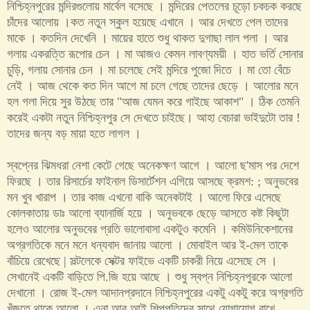
নিশ্চিহ্নপুরের মন্দিরগুলোয় মার্বেল বসেছে । মন্দিরের পেতলের চূড়ো চকচক করছে
চাঁদের আলোয় ।কত নতুন স্কুল হয়েছে এখানে । আর দেখতে পেল তাদের
মাকে । কতদিন দেখেনি । মায়ের হাতে শুধু থাকত দুগাছা লাল পলা । আর
গলায় একরত্তি রূপোর চেন । মা আজও কেমন লাবণ্যময়ী । হাত ভর্তি সোনার
চুড়ি
,
গলায় সোনার চেন । মা চলেছে সেই মন্দিরে পুজো দিতে । মা তো বেঁচে
নেই । আজ থেকে কত দিন আগে মা চলে গেছে তাদের ছেড়ে । আলোর মনে
হল গলা দিয়ে সুর উঠছে তার
"
আজ যেমন করে গাইছে আকাশ
"
। ঠিক তেমনি
করেই একটা নতুন নিশ্চিহ্নপুর সে দেখতে চাইছে। আহা বেচারা ভাইদুটো তার
!
তাদের জন্য বড় মায়া হতে লাগল ।
স্বপ্নের ঝিমধরা নেশা কেটে গেছে অনেকক্ষণ আগে । আলো ছ
'
মাস পর দেশে
ফিরছে । তার রিসার্চের ফাইনাল ডিসার্টেশন এগিয়ে আসছে ক্রমশ
: ;
অনুভবের
মন খুব খারাপ । তার কাজ এখনো বাকি অনেকটাই । আলো ফিরে এসেছে
কোলকাতায় ডাঃ আলো ব্যানার্জি হয়ে । অনুভবকে ছেড়ে আসতে কষ্ট কিছুটা
হলেও আলোর অনুভবের প্রতি ভালোবাসা একটুও কমেনি । কমিউনিকেশানের
অগ্রগতিকে মনে মনে ধন্যবাদ জানায় আলো । মোবাইল আর ই
-
মেল তাকে
বাঁচিয়ে রেখেছে
|
সল্টলেকে সেক্টর ফাইভে একটি চাকরী নিয়ে এসেছে সে ।
সেখানেই একটি বাড়িতে পি
.
জি হয়ে আছে । শুধু স্বপ্ন নিশ্চিহ্নপুরকে আলো
দেখানো । রোজ ই
-
মেল আদানপ্রদানে নিশ্চিহ্নপুরের একটু একটু করে অগ্রগতি
খুঁজতে থাকে আলো । এনা
.
আর
.
আই শিল্পপতিদের সাথে যোগাযোগ রাখে