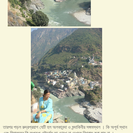
তারপর পড়ল রুদ্রপ্রয়াগ যেটি হল অলকানন্দা ও মন্দাকিনীর সঙ্গমস্থল । কি অপূর্ব স্থান