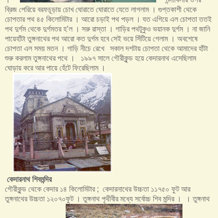
ব্রিজ পেরিয়ে বরফচূড়ায় চোখ ঘোরাতে ঘোরাতে যেতে লাগলাম । গুপ্তকাশী থেকে
চোপতার পথ ৪৫ কিলোমিটার । আরো চড়াই পথ পড়ল । যত এগিয়ে এল চোপতা তত‌ই
পথ দুর্গম থেকে দুর্গমতর হ’ল । সরু রাস্তা । গাড়ির পথটুকুও ভয়ানক দুর্গম । না জানি
পায়েহাঁটা তুঙ্গনাথের পথ আরো কত দুর্গম হবে সেই ভয়ে সিঁটিয়ে গেলাম । অবশেষে
চোপতা এল সময় মতন । গাড়ি নীচে রেখে সকাল দশটায় চোপতা থেকে আমাদের হাঁটা
শুরু করলাম তুঙ্গনাথের পথে । ১৯৯৭ সালে গৌরীকুন্ড হয়ে কেদারনাথ এসেছিলাম
ঘোড়ায় করে আর পায়ে হেঁটে ফিরেছিলাম ।
কেদারনাথ
শিবমন্দির
গৌরীকুন্ড থেকে কেদার ১৪ কিলোমিটার ; কেদারনাথের উচ্চতা ১১৭৫০ ফুট আর
তুঙ্গনাথের উচ্চতা ১২০৭০ফুট । তুঙ্গনাথ পৃথীবীর মধ্যে সর্বোচ্চ শিব মন্দির । । তুঙ্গনাথ