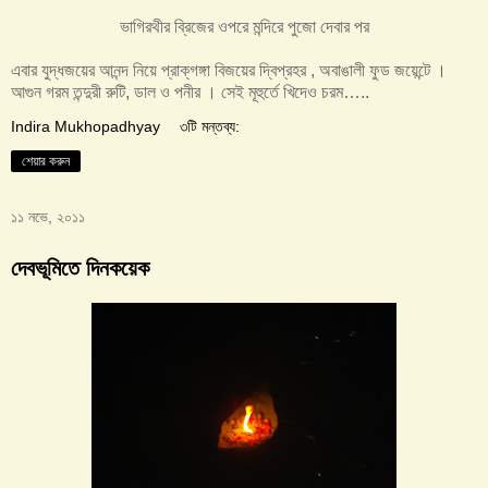
ভাগিরথীর ব্রিজের ওপরে মন্দিরে পুজো দেবার পর
এবার যুদ্ধজয়ের আনন্দ নিয়ে প্রাক্‌গঙ্গা বিজয়ের দ্বিপ্রহর , অবাঙালী ফুড জয়েন্টে ।
আগুন গরম তন্দুরী রুটি, ডাল ও পনীর । সেই মূহুর্তে খিদেও চরম…..
Indira Mukhopadhyay
৩টি মন্তব্য:
শেয়ার করুন
১১ নভে, ২০১১
দেবভূমিতে দিনকয়েক