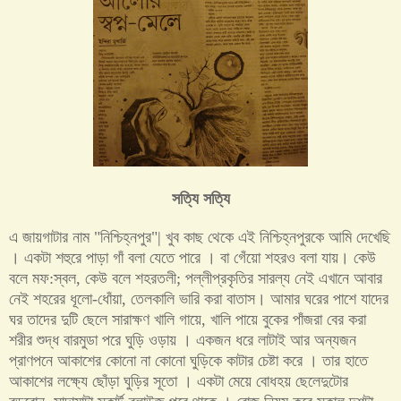
সত্যি সত্যি
এ জায়গাটার নাম
"
নিশ্চিহ্নপুর
"|
খুব কাছ থেকে এই নিশ্চিহ্নপুরকে আমি দেখেছি
। একটা শহুরে পাড়া গাঁ বলা যেতে পারে । বা গেঁয়ো শহরও বলা যায়। কেউ
বলে মফ
:
স্বল
,
কেউ বলে শহরতলী
;
পল্লীপ্রকৃতির সারল্য নেই এখানে আবার
নেই শহরের ধূলো
-
ধোঁয়া
,
তেলকালি ভারি করা বাতাস। আমার ঘরের পাশে যাদের
ঘর তাদের দুটি ছেলে সারাক্ষণ খালি গায়ে
,
খালি পায়ে বুকের পাঁজরা বের করা
শরীর শুদ্ধ বারমুডা পরে ঘুড়ি ওড়ায় । একজন ধরে লাটাই আর অন্যজন
প্রাণপনে আকাশের কোনো না কোনো ঘুড়িকে কাটার চেষ্টা করে । তার হাতে
আকাশের লক্ষ্যে ছোঁড়া ঘুড়ির সূতো । একটা মেয়ে বোধহয় ছেলেদুটোর