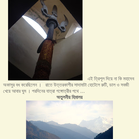
এই ত্রিশূল দিয়ে না কি মহাদেব
অকাসুর বধ করেছিলেন । রাতে উত্তরকাশীর সাদামাটা হোটেলে রুটি, ডাল ও সবজী
খেয়ে আবার ঘুম । পরদিনের যাত্রা গঙ্গোত্রীর পথে …
অতুলনীয় হিমালয়