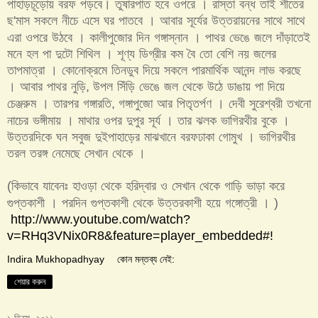
পাহাড়চূড়োয় বরফ পড়বে। তুষারপাত হবে ওপরে । রাস্তা বন্ধ তাই শীতের
ছ
মাস সকলে নীচে এসে ঘর পাতবে । আবার সূর্যের উত্তরায়নের সাথে সাথে
'
এরা ওপরে উঠবে । কালীপুজোর দিন গঙ্গাস্নান । পাথর ভেঙে জলে দাঁড়াতেই
মনে হল পা দুটো শিথিল । শূণ্য ডিগ্রীর কম বৈ তো বেশি নয় জলের
তাপমাত্রা । কোনোক্রমে তিনডুব দিয়ে সকলে পারমার্থিক আনন্দ লাভ করছে
। আবার পাথর নুড়ি
উপল সিঁড়ি ভেঙে জল থেকে উঠে ডাঙায় পা দিয়ে
,
চেঞ্জরুম । তারপর গঙ্গারতি
গঙ্গাপুজো আর পিতৃতর্পণ । দেবী সুরেশ্বরী তখনো
,
নাচের ভঙ্গীমায় । মাথার ওপর দুপুর সূর্য । তার ঝলক ভাগিরথীর বুকে ।
উত্তরদিকে ঘন সবুজ দুইপাহাড়ের মাঝখানে বরফঢাকা গোমুখ । ভাগিরথীর
তরল তরঙ্গ নেমেছে সেখান থেকে ।
কিভাবে যাবেনঃ হাওড়া থেকে হরিদ্বার ও সেখান থেকে গাড়ি ভাড়া করে
(
গুপ্তকাশী । পরদিন গুপ্তকাশী থেকে উত্তরকাশী হয়ে গঙ্গোত্রী ।
)
http://www.youtube.com/watch?
v=RHq3VNix0R8&feature=player_embedded#!
Indira Mukhopadhyay
কোন মন্তব্য নেই:
শেয়ার করুন
১ ডিসে, ২০১১