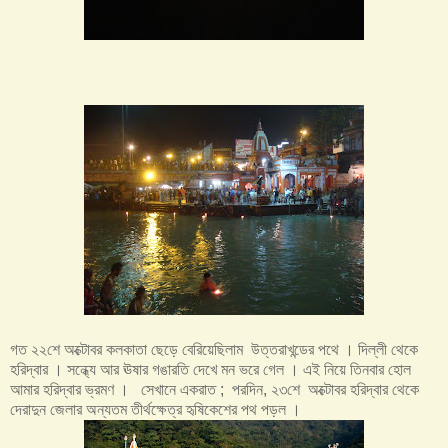
গত ২২শে অক্টোবর কলকাতা ছেড়ে বেরিয়েছিলাম উত্তরাখন্ডের পথে । দিল্লী থেকে
হরিদ্বার । সন্ধ্যে আর ঊষার গঙারতি দেখে মন ভরে গেল । এই নিয়ে তিনবার হোল
আমার হরিদ্বার ভ্রমণ । সেখানে একরাত ; পরদিন, ২৩শে অক্টোবর হরিদ্বার থেকে
দেরাদুন জেলার অন্যতম তীর্থক্ষেত্র হৃষিকেশের পথ পড়ল ।