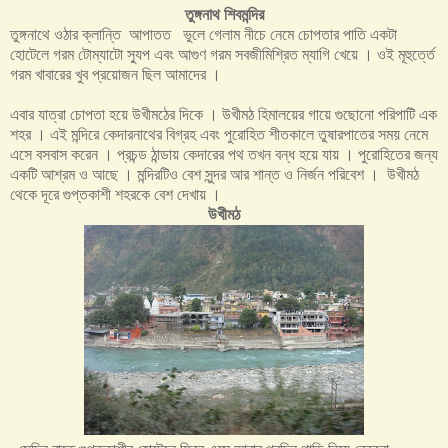
তুঙ্গনাথ শিবমন্দির
তুঙ্গনাথে ওঠার ক্লান্তি আপাতত ভুলে গেলাম নীচে নেমে চোপতার পাতি একটা
হোটেলে গরম টোম্যাটো স্যুপ এবং আগুণ গরম সবজীমিশ্রিত ম্যাগি খেয়ে । ওই মূহুর্ত্তে
গরম খাবারের খুব প্রয়োজন ছিল আমাদের ।
এবার যাত্রা চোপতা হয়ে উখীমঠের দিকে । উখীমঠ হিমালয়ের গায়ে গুছোনো পরিপাটি এক
শহর । এই মন্দিরে কেদারনাথের বিগ্রহ এবং পুরোহিত শীতকালে তুষারপাতের সময় নেমে
এসে বসবাস করেন । প্রচন্ড ঠান্ডায় কেদারের পথ তখন বন্ধ হয়ে যায় । পুরোহিতের জন্য
একটি আশ্রম ও আছে । মন্দিরটিও বেশ সুন্দর আর শান্ত ও নির্জন পরিবেশ । উখীমঠ
থেকে দূরে গুপ্তকাশী শহরকে বেশ দেখায় ।
উখীমঠ