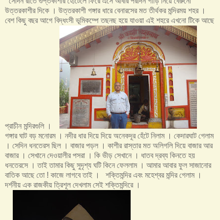
সেদিন রাতে গুপ্তকাশীর হোটেলে ফিরে এসে আবার পরদিন গাড়ি নিয়ে বেরুনো
উত্তরকাশীর দিকে । উত্তরকাশী গঙ্গার ধারে বেনারসের মত তীর্থকর মন্দিরময় শহর ।
বেশ কিছু বছর আগে বিদ্ধংসী ভূমিকম্পে তছনছ হয়ে যাওয়া এই শহরে এখনো টিকে আছে
প্রাচীন মন্দিরগুলি ।
গঙ্গার ঘাট বড় মনোরম । নদীর ধার দিয়ে দিয়ে অনেকদূর হেঁটে নিলাম । কেদারঘাট গেলাম
। সেদিন ধনতেরস ছিল । বাজার পড়ল । কাশীর রাস্তার মত অলিগলি দিয়ে বাজার আর
বাজার । সেখানে দেওয়ালীর পসরা । কি ভীড় সেখানে । ধাতব দ্রব্য কিনতে হয়
ধনতেরসে । তাই তামার কিছু সুদৃশ্য ঘটি কিনে ফেললাম । আমার আবার ফুল সাজানোর
বাতিক আছে তো ! কাজে লাগবে তাই । শক্তিমন্দির এবং মহেশ্বর মন্দির গেলাম ।
দর্শনীয় এক রাজকীয় ত্রিশূল দেখলাম সেই শক্তিমন্দিরে ।