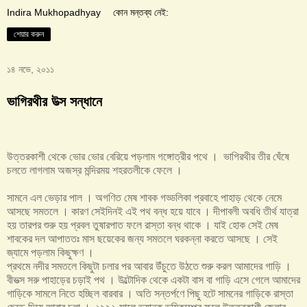
Indira Mukhopadhyay
কোন মন্তব্য নেই:
শেয়ার করুন
১৪ নভে, ২০১১
ভাগিরথীর উত্স সন্ধানে
উত্তরকাশী থেকে ভোর ভোর বেরিয়ে পড়লাম গঙ্গোত্রীর পথে । ভাগিরথীর তীর ঘেঁষে
চলতে লাগলাম অজস্র মন্দিরময় শহরতলীকে ফেলে ।
সামনে এল ভেড়ার পাল । অগণিত মেষ শাবক গড্ডলিকা প্রবাহে পাহাড় থেকে নেমে
আসছে সমতলে । কারণ সেইদিনই এই পথ বন্ধ হয়ে যাবে । দীপাবলী অবধি তীর্থ যাত্রা
হয় তারপর শুরু হয় প্রবল তুষারপাত ফলে রাস্তা বন্ধ থাকে । যাই হোক সেই মেষ
শাবকের দল আপাততঃ মাস ছয়েকের জন্য সমতলে ঘরকন্না করতে আসছে । সেই
জ্যামে পড়লাম কিছুক্ষণ ।
প্রথমে নদীর সমতলে কিছুটা চলার পর আবার উঁচুতে উঠতে শুরু করল আমাদের গাড়ি ।
বীভত্স সরু পাহাড়ের চড়াই পথ । উল্টোদিক থেকে একটা বাস বা গাড়ি এসে গেলে আমাদের
গাড়িকে সামলে নিতে হচ্ছিল বারবার । অতি সন্তর্পণে পিছু হটে সামনের গাড়িকে রাস্তা