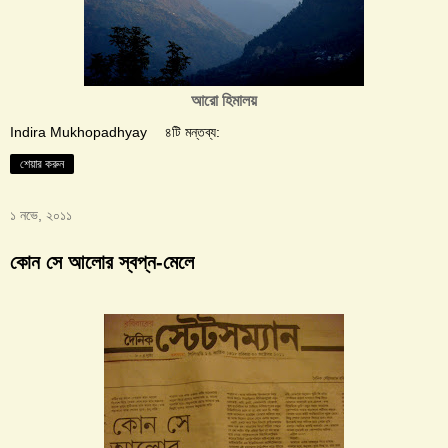
আরো হিমালয়
Indira Mukhopadhyay
৪টি মন্তব্য:
শেয়ার করুন
১ নভে, ২০১১
কোন সে আলোর স্বপ্ন-মেলে