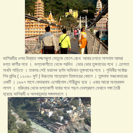
ভাগিরথীর ওপর বিখ্যাত লক্ষ্মণঝুলা সেতুকে ফেলে রেখে আবার চলতে লাগলাম আমরা
গুপ্ত কাশীর পথে । গুপ্তকাশীতে থেকে পরদিন ভোর ভোর তুঙ্গনাথের পথে । চোপতা
অবধি গাড়িতে । তারপর সেই ভয়ানক দুর্গম অভিযান তুঙ্গনাথের পথে । পৃথিবীর সর্বোচ্চ
শিব মন্দির ( ১২০৯০ ফুট ) উচ্চতায় গাড়োয়াল হিমালয়ের কোলে । তুঙ্গনাথ পঞ্চকেদারের
একটি । ১৯৯৭ সালে কেদারনাথ এসেছিলাম গৌরীকুন্ড হয়ে । এবার আরো অন্যরকম
লাগল । হরিদ্বার থেকে গুপ্তকাশী যাবার পথে পড়ল দেবপ্রয়াগ যেখানে গঙ্গা তৈরী
হয়েছে ভাগিরথী ও অলকানন্দার সঙ্গমস্থলে ।