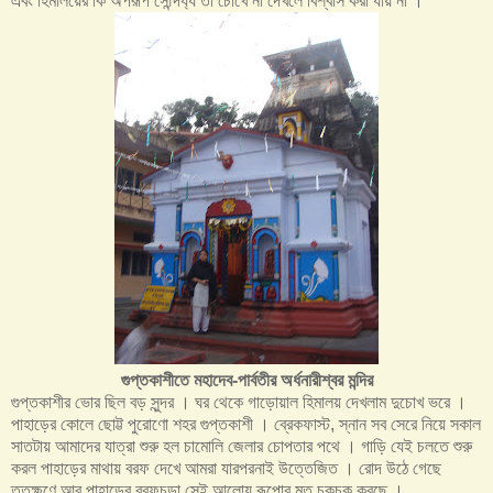
এবং হিমালয়ের কি অপরূপ সৌন্দর্য্য তা চোখে না দেখলে বিশ্বাস করা যায় না ।
গুপ্তকাশীতে মহাদেব-পার্বতীর অর্ধনারীশ্বর মন্দির
গুপ্তকাশীর ভোর ছিল বড় সুন্দর । ঘর থেকে গাড়োয়াল হিমালয় দেখলাম দুচোখ ভরে ।
পাহাড়ের কোলে ছোট্ট পুরোণো শহর গুপ্তকাশী । ব্রেকফাস্ট, স্নান সব সেরে নিয়ে সকাল
সাতটায় আমাদের যাত্রা শুরু হল চামোলি জেলার চোপতার পথে । গাড়ি যেই চলতে শুরু
করল পাহাড়ের মাথায় বরফ দেখে আমরা যারপরনাই উত্তেজিত । রোদ উঠে গেছে
ততক্ষণে আর পাহাড়ের বরফচূড়া সেই আলোয় রূপোর মত চকচক করছে ।