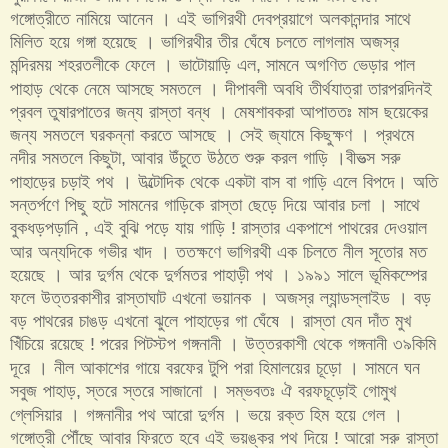
গঙ্গোত্রীতে নামিয়ে আনেন । এই ভাগিরথী দেবপ্রয়াগে অলকানন্দার সাথে
মিলিত হয়ে গঙ্গা হয়েছে । ভাগিরথীর তীর ঘেঁষে চলতে লাগলাম অজস্র
মন্দিরময় শহরতলীকে ফেলে । ভাটোয়াড়ি এল
সামনে অগণিত ভেড়ার পাল
,
পাহাড় থেকে নেমে আসছে সমতলে । দীপাবলী অবধি তীর্থযাত্রা তারপরদিনই
প্রবল তুষারপাতের জন্য রাস্তা বন্ধ । মেষশাবকরা আপাততঃ মাস ছয়েকের
জন্য সমতলে ঘরকন্না করতে আসছে । সেই জ্যামে কিছুক্ষণ । প্রথমে
নদীর সমতলে কিছুটা
আবার উঁচুতে উঠতে শুরু করল গাড়ি ।বীভত্স সরু
,
পাহাড়ের চড়াই পথ । উল্টোদিক থেকে একটা বাস বা গাড়ি এলে বিপদে। অতি
সন্তর্পণে পিছু হটে সামনের গাড়িকে রাস্তা ছেড়ে দিয়ে আবার চলা । সাথে
বুকধড়পড়ানি
এই বুঝি পড়ে যায় গাড়ি
রাস্তার একপাশে পাথরের দেওয়াল
,
!
আর অন্যদিকে গভীর খাদ । ততক্ষণে ভাগিরথী এক চিলতে নীল সূতোর মত
হয়েছে । আর দুর্গম থেকে দুর্গমতর পাহাড়ী পথ । ১৯৯১ সালে ভূমিকম্পের
ফলে উত্তরকাশীর রাস্তাঘাট এখনো ভয়ানক । অজস্র ল্যান্ডস্লাইড । বড়
বড় পাথরের চাঙড় এখনো ঝুলে পাহাড়ের গা ঘেঁষে । রাস্তা যেন দাঁত মুখ
খিঁচিয়ে রয়েছে
পরের পিটস্টপ গঙ্গনানী । উত্তরকাশী থেকে গঙ্গনানী ৩৯কিমি
!
দূরে । নীল আকাশের গায়ে বরফের টুপি পরা হিমালয়ের চূড়ো । সামনে ঘন
সবুজ পাহাড়
স্তরে স্তরে সাজানো । সম্ভবতঃ ঐ বরফচূড়োই গোমুখ
,
গ্লেসিয়ার । গঙ্গনানীর পথ আরো দুর্গম । ভয়ে রক্ত হিম হয়ে গেল ।
গঙ্গোত্রী পৌঁছে আবার ফিরতে হবে এই ভয়ঙ্কর পথ দিয়ে
আরো সরু রাস্তা
!