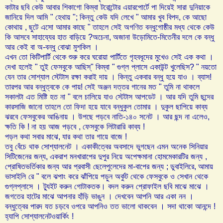
কাটার ছবি কেউ আবার শিকাগো কিম্বা টরোন্টোর এয়ারপোর্টে পা দিয়েই সারা দুনিয়াকে
জানিয়ে দিল আমি
হেথায়
কিন্তু কেউ যদি লেখে
আমার খুব বিপদ
কে আছো
"
";
"
,
কোথায়
ছুটে এসো আমার কাছে
তাহলে সেই অগণিত বন্ধুগোষ্ঠীর মধ্য থেকে কেউ
,
"
কি আসবে সাহায্যের হাত বাড়িয়ে
অচেনা
অজানা উড়োমিতে
মিতেনীর দলে কে বন্ধু
?
,
-
আর কেই বা অ
বন্ধু বোঝা মুশকিল ।
-
এখন তো কিটিপার্টি থেকে শুরু করে ঘরোয়া পার্টিতে গৃহবধূদের মুখেও সেই এক কথা ।
দেখা হলেই
তুই ফেসবুকে আছিস্
কিম্বা
গুগ্‌ল প্লাসে একাউন্ট খুলেছিস
নয়তো
"
"
"
? "
যেন তার সোশ্যাল স্টেটাস রক্ষা করাই দায় । কিন্তু একবার বন্ধু হয়ে যাও । ব্যাস
!
তারপর আর বন্ধুত্বকে কে পায়
সেই অঞ্জন দত্তর গানের মত
তুমি না থাকলে
!
"
সকালটা এত মিষ্টি হত না
বলে চালিয়ে যাও স্টেটাস আপডেট । আর যদি তুমি ছন্দের
"
কারসাজি জানো তাহলে তো ফিদা হয়ে যাবে বন্ধুকুল তোমার । দুকুল ছাপিয়ে কাব্য
ঝরবে ফেসবুকের আঙিনায় । উপছে পড়বে নাতি
১৪০ সনেট । আর ছন্দ না এলেও
-
,
ক্ষতি কি
না হয় আজ পড়বে
ফেসবুকে লিটারারি কাব্য
!
,
!
পড়ল কথা সবার মাঝে
যার কথা তার গায়ে বাজে
,
!
তবু বেঁচে থাক সোশ্যালনেট । একাকীত্বের অবসাদে ভুগছেন এমন অনেক সিনিয়ার
সিটিজেনের জন্য
একরাশ মনখারাপের দুপুর নিয়ে অপেক্ষমানা হোমমেকারটির জন্য
,
,
প্রোষিতভর্তিকার জন্য আর প্রবাসী ছেলেপুলেদের মা
বাপের জন্য
ডুবাইলিরে
আমায়
-
;
,
ভাসাইলি রে
বলে ঝপাং করে ঝাঁপিয়ে পড়ুন অর্কুট থেকে ফেসবুকে ও সেখান থেকে
"
গুগ্‌লপ্লাসে । ট্যুইট করুন গোটাকতক। বদল করুন প্রোফাইল ছবি মাঝে মাঝে ।
জগতের হাটের মাঝে আপনার হাঁড়ি ভাঙুন । দেখবেন আপনি আর একা নন ।
বন্ধুত্বের পারদ যত চড়বে ওপরে আপনিও তত ভালো থাকবেন । সদা থাকো আনন্দে
!
হ্যাপি সোশ্যালনেটওয়ার্কিং
!