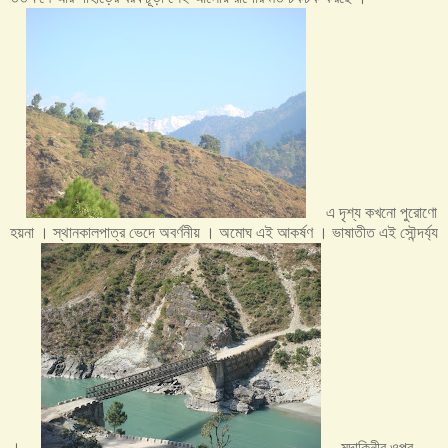
এ দৃশ্য কখনো পুরোণো
হয়না । স্থানকালপাত্র ভেদে অবর্ণনীয় । অমোঘ এই আকর্ষণ । ভাষাতীত এই সৌন্দর্য্য
।
মন্দাকিনীর ওপর