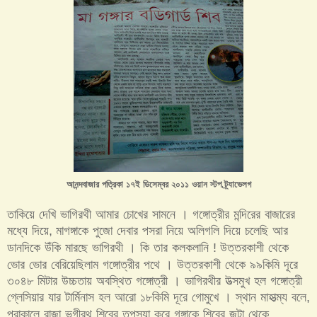
আনন্দবাজার পত্রিকা ১৭ই ডিসেম্বর ২০১১ ওয়ান স্টপ ট্র্যাভেলগ
তাকিয়ে দেখি ভাগিরথী আমার চোখের সামনে । গঙ্গোত্রীর মন্দিরের বাজারের
মধ্যে দিয়ে
মাগঙ্গাকে পুজো দেবার পসরা নিয়ে অলিগলি দিয়ে চলেছি আর
,
ডানদিকে উঁকি মারছে ভাগিরথী । কি তার কলকলানি
উত্তরকাশী থেকে
!
ভোর ভোর বেরিয়েছিলাম গঙ্গোত্রীর পথে । উত্তরকাশী থেকে ৯৯কিমি দূরে
৩০৪৮ মিটার উচ্চতায় অবস্থিত গঙ্গোত্রী । ভাগিরথীর উত্সমুখ হল গঙ্গোত্রী
গ্লেসিয়ার যার টার্মিনাস হল আরো ১৮কিমি দূরে গোমুখে । স্থান মাহাত্ম্য বলে
,
পুরাকালে রাজা ভগীরথ শিবের তপস্যা করে গঙ্গাকে শিবের জটা থেকে