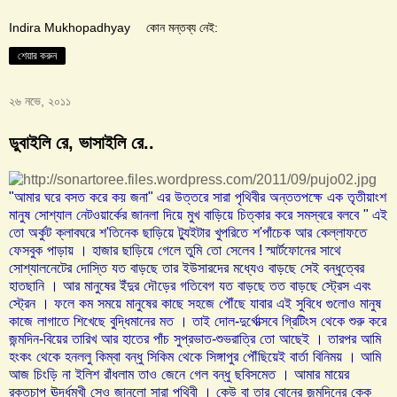
Indira Mukhopadhyay
কোন মন্তব্য নেই:
শেয়ার করুন
২৬ নভে, ২০১১
ডুবাইলি রে, ভাসাইলি রে..
আমার ঘরে বসত করে কয় জনা
এর উত্তরে সারা পৃথিবীর অন্ততপক্ষে এক তৃতীয়াংশ
"
"
মানুষ সোশ্যাল নেটওয়ার্কের জানলা দিয়ে মুখ বাড়িয়ে চিত্কার করে সমস্বরে বলবে
এই
"
তো অর্কুট ক্লাবঘরে শ
তিনেক ছাড়িয়ে ট্যুইটার খুপরিতে শ
পাঁচেক আর কেল্লাফতে
'
'
ফেসবুক পাড়ায় । হাজার ছাড়িয়ে গেলে তুমি তো সেলেব
স্মার্টফোনের সাথে
!
সোশ্যালনেটের দোস্তি যত বাড়ছে তার ইউসারদের মধ্যেও বাড়ছে সেই বন্ধুত্বের
হাতছানি । আর মানুষের ইঁদুর দৌড়ের গতিবেগ যত বাড়ছে তত বাড়ছে স্ট্রেস এবং
স্ট্রেন । ফলে কম সময়ে মানুষের কাছে সহজে পৌঁছে যাবার এই সুবিধে গুলোও মানুষ
কাজে লাগাতে শিখেছে বুদ্ধিমানের মত । তাই দোল
দুর্গোত্সবে গ্রিটিংস থেকে শুরু করে
-
জন্মদিন
বিয়ের তারিখ আর হাতের পাঁচ সুপ্রভাত
শুভরাত্রি তো আছেই । তারপর আমি
-
-
হংকং থেকে হনললু কিম্বা বন্ধু সিকিম থেকে সিঙ্গাপুর পৌঁছিয়েই বার্তা বিনিময় । আমি
আজ চিংড়ি না ইলিশ রাঁধলাম তাও জেনে গেল বন্ধু ছবিসমেত । আমার মায়ের
রক্তচাপ ঊর্দ্ধমুখী সেও জানলো সারা পৃথিবী । কেউ বা তার বোনের জন্মদিনের কেক