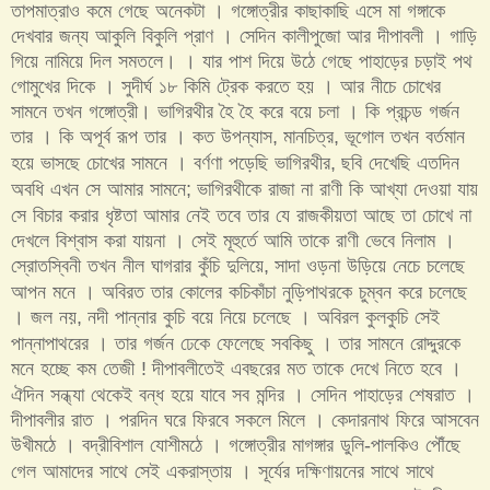
তাপমাত্রাও কমে গেছে অনেকটা । গঙ্গোত্রীর কাছাকাছি এসে মা গঙ্গাকে
দেখবার জন্য আকুলি বিকুলি প্রাণ । সেদিন কালীপুজো আর দীপাবলী । গাড়ি
গিয়ে নামিয়ে দিল সমতলে। । যার পাশ দিয়ে উঠে গেছে পাহাড়ের চড়াই পথ
গোমুখের দিকে । সুদীর্ঘ ১৮ কিমি ট্রেক করতে হয় । আর নীচে চোখের
সামনে তখন গঙ্গোত্রী। ভাগিরথীর হৈ হৈ করে বয়ে চলা । কি প্রচন্ড গর্জন
তার । কি অপূর্ব রূপ তার । কত উপন্যাস
মানচিত্র
ভূগোল তখন বর্তমান
,
,
হয়ে ভাসছে চোখের সামনে । বর্ণণা পড়েছি ভাগিরথীর
ছবি দেখেছি এতদিন
,
অবধি এখন সে আমার সামনে
ভাগিরথীকে রাজা না রাণী কি আখ্যা দেওয়া যায়
;
সে বিচার করার ধৃষ্টতা আমার নেই তবে তার যে রাজকীয়তা আছে তা চোখে না
দেখলে বিশ্বাস করা যায়না । সেই মূহুর্তে আমি তাকে রাণী ভেবে নিলাম ।
স্রোতস্বিনী তখন নীল ঘাগরার কুঁচি দুলিয়ে
সাদা ওড়না উড়িয়ে নেচে চলেছে
,
আপন মনে । অবিরত তার কোলের কচিকাঁচা নুড়িপাথরকে চুম্বন করে চলেছে
। জল নয়
নদী পান্নার কুচি বয়ে নিয়ে চলেছে । অবিরল কুলকুচি সেই
,
পান্নাপাথরের । তার গর্জন ঢেকে ফেলেছে সবকিছু । তার সামনে রোদ্দুরকে
মনে হচ্ছে কম তেজী
দীপাবলীতেই এবছরের মত তাকে দেখে নিতে হবে ।
!
ঐদিন সন্ধ্যা থেকেই বন্ধ হয়ে যাবে সব মন্দির । সেদিন পাহাড়ের শেষরাত ।
দীপাবলীর রাত । পরদিন ঘরে ফিরবে সকলে মিলে । কেদারনাথ ফিরে আসবেন
উখীমঠে । বদ্রীবিশাল যোশীমঠে । গঙ্গোত্রীর মাগঙ্গার ডুলি
পালকিও পৌঁছে
-
গেল আমাদের সাথে সেই এক‌রাস্তায় । সূর্যের দক্ষিণায়নের সাথে সাথে