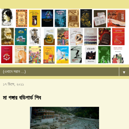
▼
১৭ ডিসে, ২০১১
মা গঙ্গার বডিগার্ড শিব