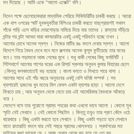
মন দিয়েছে । আমি একে
"
আলো এফেক্ট
"
বলি।
নিদেন পক্ষে ছেলেছোকরারা মাধ্যমিক পেরিয়ে সিকিউরিটির চাকরী করছে । আরো
এক ধাপ ওপরের স্মার্ট যুবকযুবতীরা বিপিওর চাকরী করতে যায়
|
প্রায়শই সকাল
সাঁঝে গাড়ি এসে বাড়ির দোরগোড়ায় নামিয়ে দিয়ে যায় তাদের । রাস্তায় দাঁড়িয়ে
ঘন্টার পর ঘন্টা আড্ডা মারা কালচারটার একটু একটু পরিবর্তন হচ্ছে তখন ।
আলোর চোখে অনেক স্বপ্ন । নিজের মাটির রঙ বদলে দেবার স্বপ্ন । আলো
বিদেশে গিয়ে বৈভব দেখে মনে মনে কল্পনার অনেক কুসুম ফুটিয়েছে তার মনের
বনে। তার পড়াশুনো আজ শেষের মুখে । শুধু বাকী শেষের কিছু ফর্মালিটি ।
পিটসবার্গে আলোর পাশের ঘরের এক রিসার্চ স্কলার অনুভব কুমার বিহারের ছেলে
।কিন্তু কলকাতাতেই বড় হয়েছে । বাংলা বলতে ও লিখতে পারে খাসা ।
আলোর সাথে এই পাঁচ বছরে অনুভবের একটু বেশি ঘনিষ্ঠ সম্পর্ক । সব
ব্যাপারেই দুজনের খুব মতের মিল কেবল একটা ব্যাপার ছাড়া । আলো দেশে
ফিরতে চায়
;
আর অনুভব থেকে যেতে চায় এই আমেরিকার বৈভবকে আঁকড়ে
ধরে ।
সেদেশে বসে তার পুরোণো গ্রাম্য শহরের কথা এখনো ভাবে আলো । কোনো সুখ
স্মৃতি নেই সেখানে । নেই কোনো পিছটান । কিন্তু তবুও তার প্রাণ কেঁদে ওঠে
বারেবারে । কিছু একটা করতে হবে সেখানে । কিছু একটা গড়তে হবে সেখানে
যাতে রাতারাতি বদলে যায় সেই শহুরে গ্রামের খোলনলচে । স্বার্থপরের মত
ভাইদের কথা ভাবেনা সে । আজ যেখান থেকে বড় হয়ে সে এত বড়