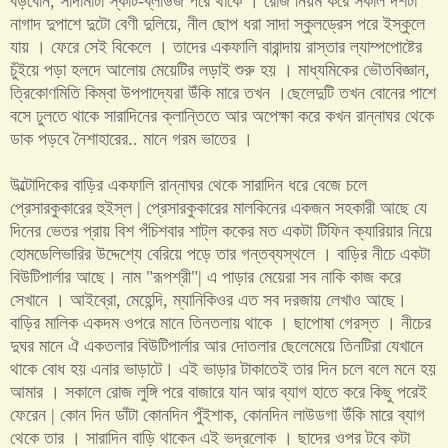
বড়বোন
,
সাদামাটা স্কার্ট
-
ব্লাউজ পরে থাকে । রোজ নিয়ম করে সকাল দশটা
নাগাদ দুপাশে দুটো বেণী দুলিয়ে
,
নীল ছোপ ধরা সাদা স্কুলড্রেস পরে ইস্কুলে
যায় । ফেরে সেই বিকেলে । তাদের একফালি বারান্দায় রাস্তার ল্যাম্পপোষ্টের
চুঁইয়ে পড়া হলদে আলোয় মেয়েটির লড়াই শুরু হয় । মাধ্যমিকের ভৌতবিজ্ঞান
,
ত্রিকোণমিতি কিম্বা উপপাদ্যেরা উঁকি মারে তখন ।ছেলেদুটি তখন বোনের পাশে
বসে ঢুলতে থাকে সারাদিনের ক্লান্তিতে আর অপেক্ষা করে কখন রান্নাঘর থেকে
ডাক পড়বে নৈশাহারের
..
মানে গরম ভাতের ।
উল্টোদিকের বাড়ির একফালি রান্নাঘর থেকে সারাদিন ধরে বেজে চলে
প্রেসারকুকারের হুইস্‌ল
|
প্রেসারকুকারের মালকিনের একজন সহকারী আছে যে
দিনের ভেতর প্রায় বিশ পঁচিশবার শাট্‌ল ককের মত একটা টিফিন ক্যারিয়ার নিয়ে
হোমডেলিভারির উদ্দেশ্যে বেরিয়ে পড়ে তার গন্তব্যস্থলে । বাড়ির নীচে একটা
বিউটিপার্লার আছে। নাম
"
রূপশ্রী
"|
এ পাড়ার মেয়েরা সব নাকি কাজ করে
সেখানে । আইব্রো
,
মেহেন্দি
,
ম্যানিকিওর এত সব দরজায় লেখাও আছে।
বাড়ির মালিক একদম ওপরে মানে তিনতলায় থাকে । ছাপোষা গেরস্ত । নীচের
দুঘর মানে ঐ একতলার বিউটিপার্লার আর দোতলার ছেলেমেয়ে তিনটিরা যেখানে
থাকে বোধ হয় এনার ভাড়াটে। এই ভাড়ার টাকাতেই তার দিন চলে বলে মনে হয়
আমার । সকালে রোজ লুঙ্গি পরে বাজারে যান আর ব্যাগ হাতে করে কিছু পরেই
ফেরেন
|
কোন দিন ডাঁটা কোনদিন পুঁইশাক
,
কোনদিন লাউডগা উঁকি মারে ব্যাগ
থেকে তার । সারাদিন বাড়ি থাকেন এই ভদ্রলোক । ছাদের ওপর টবে কটা