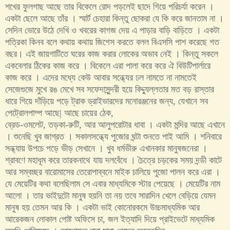
শখের ফুলগাছ আছে তার বিকেলে রোদ পড়লেই ছাদে গিয়ে পরিচর্যা করেন ।
একটা ছেলে আছে তাঁর । স্মার্ট চেহারা কিন্তু ছোকরা যে কি করে জানতাম না ।
সেদিন ভোরে উঠে দেখি ও খবরের কাগজ দেয় এ পাড়ার বাড়ি বাড়িতে । একটা
পত্রিকা কিনব বলে কথায় কথায় জিগেস করতে বলল বিএসসি পাশ করেছে গত
বছর। এই জায়গাটিতে ঘরের কাজ করার লোকের অভাব নেই । কিন্তু সকলে
একবেলার ঠিকের কাজ করে । বিকেলে এরা পালা করে করে ঐ বিউটিপার্লারে
কাজ করে । এদের মধ্যে কেউ আবার সন্ধ্যের ঢল নামতে না নামতেই
সেজেগুজে মুখে রঙ মেখে সব সফেদাসুন্দরী হয়ে বিদ্দ্যুল্লতার মত বড় রাস্তার
ধারে গিয়ে দাঁড়িয়ে পড়ে ট্রাক ড্রাইভারদের মনোরঞ্জনের জন্য
,
যেখানে সব
পেট্রোলপাম্প আছে
|
আছে চায়ের ঠেক
,
ব্রেড
-
ওমলেট
,
তড়কা
-
রুটি
,
আর আলুপরোটার ধাবা । একটা মন্দির আছে এখানে
। শুনেছি খুব জাগ্রত । সকালসন্ধ্যে পুজোর ঘন্টা শুনতে পাই আমি । শনিবারে
সন্ধ্যায় উপচে পড়ে ভীড় সেখানে । খুব ধর্মভীরু এখানকার মানুষজনেরা ।
শ্রাবণে মহাধূম করে তারকনাথে যায় দলবেঁধে । চৈত্রে চড়কের সময় দন্ডী কাটে
আর সম্বচ্ছর বারোমাসের তেরোপাব্বনে মাইক চালিয়ে পুজো পালন করে এরা ।
যে মেয়েটির কথা বলেছিলাম সে এবার মাধ্যমিকে স্টার পেয়েছে । মেয়েটির নাম
আলো । তার ভাইদুটো মানুষ হয়নি তা নয় তবে সারাদিন খেলে বেড়িয়ে যেমন
মানুষ হয় তেমন আর কি । একটা ভাই কোনোরকমে উচ্চমাধ্যমিক আর
আরেকজন লোকাল পোষ্ট অফিসে চা
,
জল ইত্যাদি দিয়ে প্রাইভেটে মাধ্যমিক