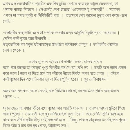
এবার এল ভৈরোঘাঁটি বা প্রাচীন এক শিব মন্দির সেখানে রয়েছেন আনন্দ ভৈরবনাথ, মা
গঙ্গাকে পাহারা দিচ্ছেন । সেখানেই লেখা রয়েছে “ওয়েলকাম টু গঙ্গোত্রী” । মহাদেব
এখানে মা গঙ্গার দ্বারী বা সিকিউরিটি গার্ড । ততক্ষণে সেই বরফের চূড়ার বেশ কাছে এসে
গেছি ।
গঙ্গোত্রীর কাছাকাছি এসে মা গঙ্গাকে দেখবার জন্য আকুলি বিকুলি প্রাণ আমাদের ।
সেদিন কালীপুজো আর দীপাবলী ।
উত্তরদিকে ঘন সবুজ দুইপাহাড়ের মাঝখানে বরফঢাকা গোমুখ । ভাগিরথীর নেমেছে
সেখান থেকে ।
আমার ভূগোল ব‌ইয়ের খোলাপাতা তখন চোখের সামনে
বরফ গলা জলের তাপমাত্রা শূণ্য ডিগ্রীর কম বৈ তো বেশি নয় । ভাবছি বসে নামব কেমন
করে জলে ! জলে পা দিয়ে মনে হল শরীরের নীচের দিকটা অবশ হয়ে গেছে । এদিকে
কালীপুজোর দিন এসে তিনবার ডুব না দিলে পুণ্যি হবেনা । খুব দোটানায় মন !
অন্য জন ততক্ষণে জলে নেমেই বলে ভিডিও তোলো, জলের এমন গর্জন আর শুনতে
পাবেনা ….
স্নান সেরে মা গঙ্গার তীরে বসে পুজো আর আরতি সারলাম । তারপর আসল মন্দিরে গিয়ে
আবার পুজো । দেওয়ালী বলে খুব সাজিয়েছিল ফুল দিয়ে । তবে সেদিন মন্দির বন্ধ হয়ে
যাবে বলে তীর্থযাত্রীর ভীড় নেই বললেই চলে । কিছু লোকাল মানুষজন এসেছিলেন পুজো
দিতে আর দু চার জন দূর থেকে, আমাদের মত ।