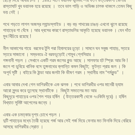
ছেড়ে দিয়ে আবার চলা । ১৯৯১ সালে ভয়ানক ভূমিকম্পের ফলে উত্তরকাশী জেলার
রাস্তাঘাট খুব ভয়ানক হয়ে রয়েছে । তবে ভাল গাড়ি ও অভিজ্ঞ চালক থাকলে তেমন কিছু
ভয় নেই ।
পথে পড়তে লাগল অজস্র ল্যান্ডস্লাইড । বড় বড় পাথরের চাঙড় এখনো ঝুলে রয়েছে
পাহাড়ের গা ঘেঁষে । আর ধ্বসের কারণে রাস্তাগুলির আকৃতি হয়েছে ভয়ানক । যেন দাঁত
মুখ খিঁচিয়ে রয়েছে !
নীল আকাশের গায়ে বরফের টুপি পরা হিমালয়ের চূড়ো । সামনে ঘন সবুজ পাহাড়, স্তরে
স্তরে সাজানো । সম্ভবতঃ ঐ বরফচূড়োই গোমুখ গ্লেসিয়ার ।
গঙ্গনানী পড়ল । সেখানে একটি গরম জলের কুন্ড আছে । সালফার হট স্প্রিং আর কি !
জলে পা ডুবিয়ে খানিক বসে তুঙ্গনাথের ক্লান্তি কমল কিছুটা; ফুটন্ত প্রায় জল । কি
অপূর্ব সৃষ্টি । বাইরে কি ঠান্ডা আর জলটা কি ভীষণ গরম । স্থানীয় নাম “গর্মকুন্ড” ।
এবার আবার দেখা গেল ভাগিরথীকে এক ঝলক । পথে ভাগিরথীর ওপর মানেরী ড্যাম
আরো সুন্দর করে তুলেছে স্থানটিকে । কিছুটা সমতলের মত আর
কিছুদূরে পাহাড়ের ওপর শৈল শহর হর্ষিল ( উত্তরকাশী থেকে ৭৩কিমি দূরে) । হর্ষিল
বিখ্যাত সুমিষ্ট আপেলের জন্যে ।
এবার এক চমত্কার দৃশ্য চোখে পড়ল ।
দুটি পাহাড়ের মধ্যে তৈরী হয়েছে গর্জ আর সেই গর্জ দিয়ে ফেনার মত ফিনকি দিয়ে বেরিয়ে
আসছে ভাগিরথীর স্রোত ।