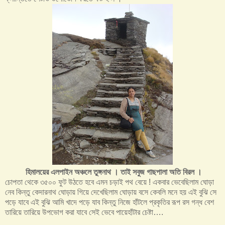
হিমালয়ের এলপাইন অঞ্চলে তুঙ্গনাথ । তাই সবুজ গাছপালা অতি বিরল ।
চোপতা থেকে ৩৫০০ ফুট উঠতে হবে এমন চড়াই পথ বেয়ে ! একবার ভেবেছিলাম ঘোড়া
নেব কিন্তু কেদারনাথ ঘোড়ায় গিয়ে দেখেছিলাম ঘোড়ায় বসে কেবলি মনে হয় এই বুঝি সে
পড়ে যাবে এই বুঝি আমি খাদে পড়ে যাব কিন্তু নিজে হাঁটলে প্রকৃতির রূপ রস গন্ধ বেশ
তারিয়ে তারিয়ে উপভোগ করা যাবে সেই ভেবে পায়েহাঁটার চেষ্টা….