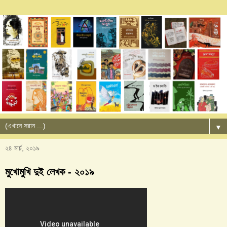
▼
২৪ মার্চ, ২০১৯
মুখোমুখি দুই লেখক - ২০১৯