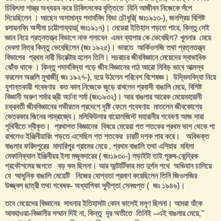
চিকিৎসা শাস্ত্র অধ্যয়ন করে চিকিৎসকের বৃত্তিতে যিনি আজীবন নিজেকে সঁপে
দিয়েছিলেন । আছেন অসামান্য পদার্থবিদ বিভা চৌধুরি( জঃ১৯১৩-), জনপ্রিয় বিশিষ্ট
রসায়নবিদ অসীমা চট্টোপাধ্যায়( জঃ১৯১৭)। মেয়েরা ইতিহাস পড়তে পারে, কিন্তু সেই
জ্ঞান নিয়ে প্রত্নতত্ত্ব বিভাগে নাক গলাবেন এমন ব্যাপার কে ভেবেছিল? খুলনার মেয়ে
দেবলা মিত্র কিন্তু ভেবেছিলেন (জঃ ১৯২৫)। ভারতে আর্কিওলজি তথা প্রত্নতত্ত্ব
বিভাগের প্রথম নারী ডিরেক্টার হলেন তিনি। সচরাচর জীববিজ্ঞানে মেয়েদের স্বাভাবিক
ঝোঁক থাকে । কিন্তু পদার্থবিদ্যা পড়ে জীব বিজ্ঞানের পাঠ আরো নিবিড় ভাবে আত্মস্থ
করলেন অঞ্জলি মুখার্জী( জঃ ১৯২৭-), হয়ে উঠলেন পরিবেশ বিশেষজ্ঞ। উদ্ভিদবিদ্যা নিয়ে
যুগান্তকারী গবেষণায় কত কাল নিজেকে জুড়ে রাখলেন প্রবাসী বাঙালি মেয়ে, বিশিষ্ট
বিজ্ঞানী অরুণ শর্মার স্ত্রী অর্চনা শর্মা (জঃ১৯৩২)। আর বাঙলার আরেক মেয়েমহারানী
চক্রবর্তী জীববিজ্ঞানের গভীরতম প্রদেশে দৃষ্টি ফেলে গবেষণায় মাতলেন জীবকোশের
ভেতরকার জিনের সাম্রাজ্যে। মলিকিউলার বায়োলজিস্ট মহারানীর গবেষণা আজ সারা
পৃথিবীতে স্বীকৃত। প্রথাগত বিজ্ঞানের বিষয়ে মেয়েরা গত শতকের প্রথম ভাগ থেকে পা
রাখলেও ইঞ্জিনীয়ারিং পড়তে এসেছিল গত শতকের চারটি দশক পার করে। অবিভক্ত
বাঙলার ফরিদপুরের মাদারিপুর গ্রামের মেয়ে , প্রথম বাঙালি তথা এশিয়ার মহিলা
মেকানিক্যাল ইঞ্জিনীয়র ইলা মজুমদারের ( জঃ১৯৩০-) লড়াইটা তাই পুরুষ-কেন্দ্রিক
প্রকৌশলের জগতে বড় কম ছিলনা। আর আন্টার্টিকার মত দুর্গম পথে অভিযান চালিয়ে
যে আধুনিক বাঙালি মেয়েটি নিজের যোগ্যতা প্রমাণ করেছিলেন তিনি জিওলজির
উজ্জ্বল ছাত্রী তথা গবেষক- অধ্যাপিকা সুদীপ্তা সেনগুপ্ত ( জঃ ১৯৪৬)।
তবে মেয়েদের বিজ্ঞানের সাধনার ইতিহাসটা কোন কালেই মসৃণ ছিলনা। আমরা যাঁকে
আবহাওয়া-বিজ্ঞানীর সম্মান দিই না, কিন্তু দূর অতীতে তিনিই --এই বাঙলার মেয়ে,”