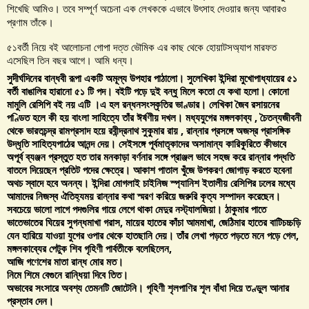
শিখেছি আমিও। তবে সম্পূর্ণ অচেনা এক লেখককে এভাবে উৎসাহ দেওয়ার জন্য আবারও
প্রণাম তাঁকে।
৫১বর্তী নিয়ে বই আলোচনা গোপা দত্ত ভৌমিক এর কাছ থেকে হোয়াটসঅ্যাপ মারফত
এসেছিল তিন বছর আগে। আমি ধন্য।
সুদীর্ঘদিনের বান্ধবী রূপা একটি অমূল্য উপহার পাঠালো। সুলেখিকা ইন্দিরা মুখোপাধ্যায়ের ৫১
বর্তী বাঙালির হারানো ৫১ টি পদ। বইটি পড়ে দুই বন্ধু মিলে কতো যে কথা হলো। কোনো
মামুলি রেসিপি বই নয় এটি ।এ হল রন্ধনসংস্কৃতির ভাণ্ডার। লেখিকা জৈব রসায়নের
পণ্ডিত হলে কী হয় বাংলা সাহিত্যে তাঁর ঈর্ষণীয় দখল। মধ্যযুগের মঙ্গলকাব্য , চৈতন্যজীবনী
থেকে ভারতচন্দ্র রামপ্রসাদ হয়ে রবীন্দ্রনাথ সুকুমার রায় , রান্নার প্রসঙ্গে অজস্র প্রাসঙ্গিক
উদ্ধৃতি সাহিত্যপাঠের আনন্দ দেয়। সেইসঙ্গে পূর্বমাতৃকাদের অসামান্য কারিকুরিতে কীভাবে
অপূর্ব ব্যঞ্জন প্রস্তুত হত তার মনকাড়া বর্ণনার সঙ্গে প্রাঞ্জল ভাবে সহজ করে রান্নার পদ্ধতি
বাতলে দিয়েছেন প্রতিট পদের ক্ষেত্রে। আকাশ পাতাল খুঁজে উপকরণ জোগাড় করতে হবেনা
অথচ স্বাদে হবে অনন্য। ইন্দিরা মোগলাই চাইনিজ স্প্যানিশ ইতালীয় রেসিপির ঢলের মধ্যে
আমাদের নিজস্ব ঐতিহ্যময় রান্নার কথা স্মরণ করিয়ে জরুরি কৃত্য সম্পাদন করেছেন।
সবচেয়ে ভালো লাগে পদগুলির গায়ে লেগে থাকা মেদুর নস্ট্যালজিয়া। ঠাকুমার পাতে
ভাতেভাতের ঘিয়ের সুগন্ধমাখা গরাস, মায়ের হাতের কাঁচা আমমাখা, জেঠিমার হাতের বাটিচচ্চড়ি
যেন হারিয়ে যাওয়া যুগের ওপার থেকে হাতছানি দেয়। তাঁর লেখা পড়তে পড়তে মনে পড়ে গেল,
মঙ্গলকাব্যের পেটুক শিব গৃহিণী পার্বতীকে বলেছিলেন,
আজি গণেশের মাতা রান্ধ মোর মত।
নিমে শিমে বেগুনে রান্ধিয়া দিবে তিত।
অভাবের সংসারে অবশ্য তেমনটি জোটেনি। গৃহিণী শৃলপাণির শূল বাঁধা দিয়ে তণ্ডুল আনার
প্রস্তাব দেন।