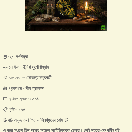
📕বই~
সর্পগন্ধা
✒️ লেখিকা~
ইন্দিরা মুখোপাধ্যায়
🎨 অলংকরণ~
সৌজন্য চক্রবর্তী
🖨️ প্রকাশনা~
দীপ প্রকাশন
💷 মুদ্রিত মূল্য~ ৩০০/-
📋 পৃষ্ঠা~ ১৭৫
📝পাঠ অনুভূতি- লিখলেন
স্নিগ্ধদেব বোস
🌸
এ বছর সংকল্প ছিল আমার অচেনা সাহিত্যিককে চেনার। সেই সূত্রে এক বর্ণিল বই