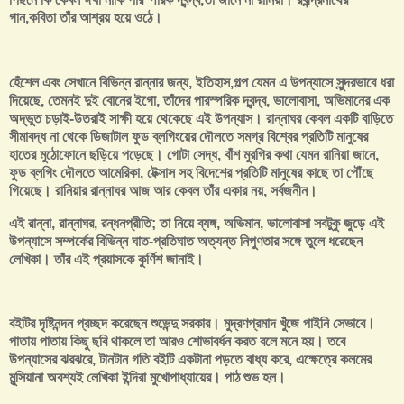
গান,কবিতা তাঁর আশ্রয় হয়ে ওঠে।
হেঁশেল এবং সেখানে বিভিন্ন রান্নার জন্য, ইতিহাস,গল্প যেমন এ উপন্যাসে সুন্দরভাবে ধরা
দিয়েছে, তেমনই দুই বোনের ইগো, তাঁদের পারস্পরিক দ্বন্দ্ব, ভালোবাসা, অভিমানের এক
অদ্ভুত চড়াই-উতরাই সাক্ষী হয়ে থেকেছে এই উপন্যাস। রান্নাঘর কেবল একটি বাড়িতে
সীমাবদ্ধ না থেকে ডিজাটাল ফুড ব্লগিংয়ের দৌলতে সমগ্র বিশ্বের প্রতিটি মানুষের
হাতের মুঠোফোনে ছড়িয়ে পড়েছে। গোটা সেদ্ধ, বাঁশ মুরগির কথা যেমন রানিয়া জানে,
ফুড ব্লগিং দৌলতে আমেরিকা, টেক্সাস সহ বিদেশের প্রতিটি মানুষের কাছে তা পৌঁছে
গিয়েছে। রানিয়ার রান্নাঘর আজ আর কেবল তাঁর একার নয়, সর্বজনীন।
এই রান্না, রান্নাঘর, রন্ধনপ্রীতি; তা নিয়ে ব্যঙ্গ, অভিমান, ভালোবাসা সবটুকু জুড়ে এই
উপন্যাসে সম্পর্কের বিভিন্ন ঘাত-প্রতিঘাত অত্যন্ত নিপুণতার সঙ্গে তুলে ধরেছেন
লেখিকা। তাঁর এই প্রয়াসকে কুর্ণিশ জানাই।
বইটির দৃষ্টিনন্দন প্রচ্ছদ করেছেন শুভেন্দু সরকার। মুদ্রণপ্রমাদ খুঁজে পাইনি সেভাবে।
পাতায় পাতায় কিছু ছবি থাকলে তা আরও শোভাবর্ধন করত বলে মনে হয়। তবে
উপন্যাসের ঝরঝরে, টানটান গতি বইটি একটানা পড়তে বাধ্য করে, এক্ষেত্রে কলমের
মুন্সিয়ানা অবশ্যই লেখিকা ইন্দিরা মুখোপাধ্যায়ের। পাঠ শুভ হল।