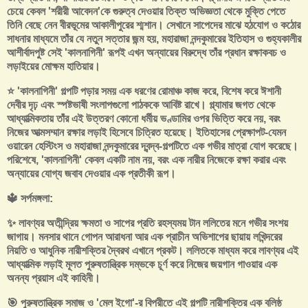
চেয়ে কেবল 'শরীরী আবেদন'কে গুরুত্ব দেওয়ার তিক্ত অভিজ্ঞতা থেকে মুক্তি পেতে
তিনি বেছে নেন বীরভূমের আকালীপুরের শ্মশান। সেখানে সাপেদের মাঝে হঠযোগ ও কঠোর
সাধনার মাধ্যমে তাঁর যে নতুন সত্তার জন্ম হয়, মহারাজা নন্দকুমারের ইতিহাস ও গুহ্যকালীর
আশীর্বাদপুষ্ট সেই 'কালনাগিনী' রূপই এখন অন্যায়ের বিরুদ্ধে তাঁর প্রধান রক্ষাকবচ ও
লড়াইয়ের মোক্ষম হাতিয়ার।
⭐ 'কালনাগিনী' গল্পটি পড়ার সময় এক ধরণের রোমাঞ্চ কাজ করে, বিশেষ করে ঈশানী
দেবীর দৃঢ় এবং স্পষ্টভাষী সংলাপগুলো পাঠককে আবিষ্ট রাখে। গ্ল্যামার জগত থেকে
আধ্যাত্মিকতায় তাঁর এই উত্তরণ কোনো ধর্মীয় ভণ্ডামির ওপর ভিত্তি করে নয়, বরং
নিজের আত্মসম্মান রক্ষার লড়াই হিসেবে চিত্রিত হয়েছে। ইতিহাসের প্রেক্ষাপট-যেমন
ওয়ারেন হেস্টিংস ও মহারাজা নন্দকুমারের দ্বন্দ্ব-গল্পটিতে এক গভীর মাত্রা যোগ করেছে।
পরিশেষে, 'কালনাগিনী' কেবল একটি নাম নয়, বরং এক নারীর নিজেকে রক্ষা করার এবং
অন্যায়ের যোগ্য জবাব দেওয়ার এক প্রতীকী রূপ।
🔱 সর্পমঙ্গলা:
✨ লাবণ্যর অতীন্দ্রিয় ক্ষমতা ও সাপের প্রতি রহস্যময় টান ললিতের মনে গভীর সংশয়
জাগায়। মনসার থানে গোপন আরাধনা আর এক প্রাচীন অভিশাপের ছায়ায় লখিন্দরের
নিয়তি ও আধুনিক নারীশক্তির দ্বৈরথ এখানে প্রকট। ললিতকে মাধ্যম করে লাবণ্যর এই
আধ্যাত্মিক লড়াই মূলত পুরুষতান্ত্রিক দম্ভকে চূর্ণ করে নিজের জয়গান গাওয়ার এক
অনন্য প্রয়াস এই কাহিনী।
🎯 পুরুষতান্ত্রিক সমাজ ও 'মেল ইগো'-র বিপরীতে এই গল্পটি নারীশক্তির এক বলিষ্ঠ