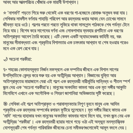
আবহ আর আত্মপরিচয় খোঁজার এক মায়াবী উপাখ্যান।
⭐ 'নাগমণি' পড়তে গিয়ে শুরু থেকেই এক ধরণের গা-ছমছমে রোমাঞ্চ অনুভব করা যায়।
লেখিকার সাবলীল বর্ণনায় পাহাড়ি পরিবেশ আর রহস্যময় গুহার আবহ যেন চোখের সামনে
জীবন্ত হয়ে ওঠে। গল্পের পরতে পরতে লুকিয়ে থাকা সাসপেন্স পাঠককে শেষ পর্যন্ত টেনে
নিয়ে যায়। বিশেষ করে সাপেদের বর্ণনা এবং লোকগাথার ব্যবহার গল্পটিতে এক ধরণের
অতিপ্রাকৃত আবেশ তৈরি করেছে। এটি কেবল একটি অ্যাডভেঞ্চার কাহিনী নয়, বরং
মানুষের সীমাবদ্ধতা এবং প্রকৃতির বিশালতার এক চমৎকার আখ্যান যা শেষ হওয়ার পরেও
মনে এক রেশ রেখে যায়।
🌙 অচেনা পরকীয়া:
✨ শহরের কোলাহলমুক্ত নির্জন মফস্বলে এক দম্পতির জীবনে এক বিশাল সাপের
উপস্থিতিকে কেন্দ্র করে শুরু হয় এক অতীন্দ্রিয় আখ্যান। বিজ্ঞানের যুক্তি আর
অতিপ্রাকৃতের মায়াজালে ঘেরা এই গল্পে এক রহস্যময়ী নারীমূর্তির সান্নিধ্য ও শীতল স্পর্শ
জন্ম দেয় এক ‘অচেনা পরকীয়া’র। মানুষের অবদমিত কামনা আর এক মৃত সঙ্গীর আকুতি
মিলেমিশে এখানে এক অলৌকিক ও শিহরণ জাগানিয়া অভিজ্ঞতার সৃষ্টি করেছে।
🎯 লেখিকা এই গল্পে অতিপ্রাকৃত ও পরাবাস্তবতার নিপুণ বুননে মানুষ এবং আদিম
প্রকৃতির এক রহস্যময় সম্পর্কের রসায়ন ফুটিয়ে তুলেছেন। মৃত সঙ্গীর বিরহে কাতর এক
'মাদি' সাপের হাহাকার যখন মানুষের অবদমিত কামনার সাথে মিলে যায়, তখন জন্ম নেয় এক
অতীন্দ্রিয় 'পরকীয়া'। এক রহস্যময়ী ছায়ার সাথে গড়ে ওঠা এই অদ্ভুত মনস্তাত্ত্বিক
যোগসূত্রটি শেষ পর্যন্ত পারিবারিক জীবনের চেনা সমীকরণগুলোকেই আমূল বদলে দেয়।