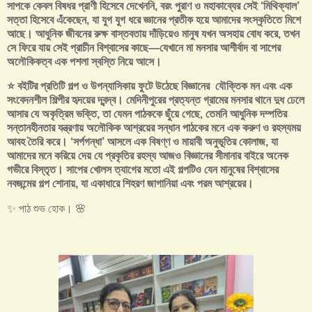
সাপকে কেবল বিষধর প্রাণী হিসেবে দেখেননি, বরং পুরাণ ও মহাকাব্যের সেই ‘মিথিক্যাল’
সত্তা হিসেবে এঁকেছেন, যা যুগ যুগ ধরে জ্ঞানের প্রতীক হয়ে আমাদের সংস্কৃতিতে মিশে
আছে। আধুনিক জীবনের রুক্ষ বাস্তবতায় দাঁড়িয়েও মানুষ যখন অসহায় বোধ করে, তখন
সে ফিরে যায় সেই প্রাচীন বিশ্বাসের কাছে—যেখানে মা মনসার আশীর্বাদ বা সাপের
অলৌকিকত্ব এক পশলা স্বস্তি নিয়ে আসে।
⭐ বইটির প্রতিটি গল্প ও উপন্যাসিকায় ফুটে উঠেছে বিজ্ঞানের যৌক্তিক মন এবং এক
সংবেদনশীল শিল্পীর হৃদয়ের দ্বন্দ্ব। মেদিনীপুরের প্রত্যন্ত গ্রামের মনসার থানে দুধ ঢেলে
আসার যে অকৃত্রিম ভক্তি, তা যেমন পাঠককে ছুঁয়ে গেছে, তেমনি আধুনিক দম্পতির
সন্তানহীনতার যন্ত্রণায় অলৌকিক আশ্রয়ের সন্ধান পাঠকের মনে এক করুণ ও রহস্যময়
আবহ তৈরি করে। ‘সর্পগন্ধা’ আসলে এক বিষণ্ণ ও মায়াবী অনুভূতির কোলাজ, যা
আমাদের মনে করিয়ে দেয় যে প্রকৃতির রহস্য আজও বিজ্ঞানের সীমানার বাইরে অনেক
গভীরে বিস্তৃত। সাপের খোলস ত্যাগের মতো এই গল্পটিও যেন মানুষের বিশ্বাসের
নবজন্মের গল্প শোনায়, যা একাধারে শিহরণ জাগানিয়া এবং পরম আশ্রয়ের।
✨ পাঠ শুভ হোক। 🌸