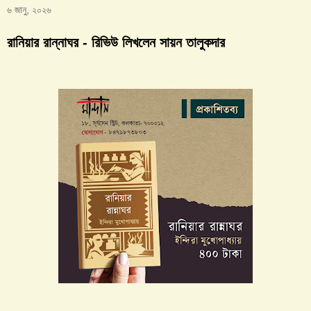
৬ জানু, ২০২৬
রানিয়ার রান্নাঘর - রিভিউ লিখলেন সায়ন তালুকদার