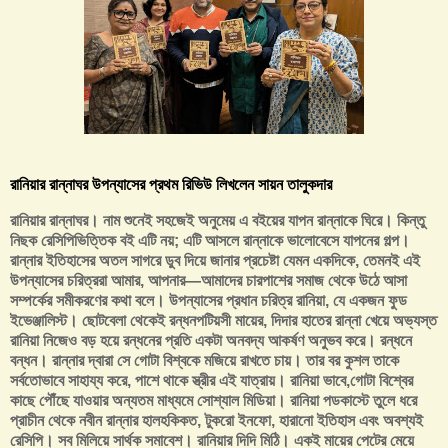
রানিয়ার রান্নাঘর উপন্যাসের প্রথম রিভিউ লিখলেন সায়ন তালুকদার
রানিয়ার রান্নাঘর। নাম শুনেই সহজেই অনুমেয় এ বইয়ের যাপন রান্নাকে ঘিরে। কিন্তু
নিছক রেসিপিভিত্তিক বই এটি নয়; এটি আসলে রান্নাকে ভালোবেসে যাপনের গল্প।
রান্নার ইতিহাসের অতল সাগরে ডুব দিয়ে জানার প্রচেষ্টা যেমন একদিকে, তেমনই এই
উপন্যাসের চরিত্ররা আমার, আপনার—আমাদের চারপাশের সমাজ থেকে উঠে আসা
সম্পর্কের সমীকরণের কথা বলে। উপন্যাসের প্রধান চরিত্র রানিয়া, যে একজন ফুড
ইভেঞ্জালিস্ট। ছোটবেলা থেকেই রন্ধনপটিয়সী মায়ের, দিদার হাতের রান্না খেয়ে অভ্যস্ত
রানিয়া নিজেও বড় হয়ে রন্ধনের প্রতি একটা অনবদ্য আকর্ষণ অনুভব করে। রন্ধনে
বন্ধন। রান্নার দ্বারা সে গোটা বিশ্বকে মজিয়ে রাখতে চায়। তার বর কুশল তাকে
সর্বতোভাবে সাহায্য করে, পাশে থাকে স্ত্রীর এই যাত্রায়। রানিয়া ভাবে,গোটা বিশ্বের
কাছে পৌঁছে যাওয়ার অন্যতম মাধ্যমে সোশ্যাল মিডিয়া। রানিয়া পডকাস্টে তুলে ধরে
প্রাচীন থেকে নবীন রান্নার হালহকিকত, টুকরো ইনফো, হারানো ইতিহাস এবং অবশ্যই
রেসিপি। সব মিলিয়ে সার্থক সমাবেশ। রানিয়ার দিদি মিঠি। একই মায়ের পেটের মেয়ে