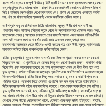
হলেও তাঁরা স্বভাবে সম্পূর্ণ বিপরীত। মিঠি স্বামী শৈবালের সঙ্গে ব্যাঙ্গালোরে থাকে,যেখানে
তথ্যপ্রযুক্তি নিয়ে তাদের কাজ‌। রান্না নিয়ে কোনওদিনই সেভাবে ওয়াকিবহাল ছিল না
মিঠি। রানিয়ার রন্ধনপ্রীতি দেখে ব্যঙ্গ করত সে। রাঁধাই যে মেয়েদের একমাত্র কর্তব্য
নয়, এটা সে সটান জানিয়ে শ্বশুরবাড়ি থেকে অবলীলায় বেরিয়ে আসে।
এ উপন্যাস শুধু যে রানিয়া এবং মিঠির ভালোবাসা, দ্বন্দ্ব, ঈর্ষার গল্প বলে তাই নয়;
পাশাপাশি আরও নানাবিধ চরিত্ররা জুড়ে থেকে উপন্যাসটিকে করে তোলেন আরও মধুর,
বাস্তবতায় মোড়া। আমাদের চারপাশে চোখ রাখলেই আমরা এমন অনেক রানিয়া-মিঠির
মতো দুই বোনকে দেখতে পাব যাঁরা ছোটবেলার একসঙ্গে খেলে,ঝগড়া করে,
ভালোবাসায়,অভিমানে বেড়ে উঠলেও একটা সময়ের পরে এসে ঈর্ষা, দ্বন্দ্ব, স্বার্থপরতার
নাগপাশে জড়িয়ে গিয়ে সম্পর্কগুলোর মর্যাদা হারিয়ে ফেলে।
রানিয়া ফুডব্লগার। সুদূর ডালাসে বসে তাঁকেও নিজেকে প্রমাণ করতে হবে সে কোনো
কিছুতে কম নয়। এ পৃথিবীতে সে এসেছে কিছু দাগ রেখে যাওয়ার জন্য। নানাবিধ খাবার
নিয়ে তাঁর এমন ভালোবাসা রয়েছে যে, তার সুলুকসন্ধানে নেমে সে ধীরে ধীরে হয়ে ওঠে
ফুড ব্লগার। বর্তমান দুনিয়ার যা অত্যন্ত প্রচলিত এবং অর্থ উপার্জনের অন্যতম মাধ্যম
হিসেবে পরিগণিতও। রানিয়া নিজে কিছু করে দেখাতে চায়, সে চায় সারা বিশ্বের কাছে
পরিচিত হতে। পড়াশোনা নিয়ে সেভাবে এগোয়নি বলে কম ব্যঙ্গ সইতে হয়নি তাঁকে।
মিঠির ব্যাঙ্গাত্মক ভঙ্গি তাঁকে বারংবার বিদ্ধ করেছে। তার যোগ্য জবাব দিতে চায় রানিয়া।
ফুড ব্লগিং তো অনেকেই করে, রানিয়ার কন্টেন্ট অভিনবত্বের ছোঁয়া। রসকষহীন মন্তব্য
নয়, বাংলার হেঁশেল থেকে উঠে আসা মা-ঠাকুমার রান্নার ইতিহাস গল্পের ছলে বলে রানিয়া।
সেখানে যেমন ঝালের ঝোলের কথা থাকে, তেমনই থাকে রসুন রুটির ইতিবৃত্ত। দাতসি,
কেজুনে ক্রেওল, পিৎজা, পাওভাজির মতো বিভিন্ন প্রদেশের খাবার কথা যেমন উঠে আসে