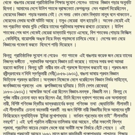
থেকে বাঙলার মেয়েরা প্রাতিষ্ঠানিক শিক্ষার সুযোগ পেলেও তাদের বিজ্ঞান পড়ার অনুমতি
ছিলনা। আমাদের দেশে উনিশ শতকে ব্রাহ্মনেতা কেশবচন্দ্র সেন পরামর্শ দিয়েছিলেন ,
মেয়েদের বিজ্ঞান পড়ার দরকার নেই। সে সময় কোন কোন বিখ্যাত মানুষ বলে থাকতেন ,
মেয়েদের মেধার যথেষ্ট ঘাটতি আছে । তবুও মেয়েরা হাল ছাড়েনি। অনেক মেয়েই এই
সব প্রচলিত বাধার গন্ডি পেরিয়ে তাদের প্রতিভার স্বাক্ষর রাখতে চেয়েছেন । উনিশ
শতকের শেষ ভাগ থেকেই মেয়েরা ডাক্তারি পড়তে এসেছে, বিশ শতকের গোড়ায় ফিজিক্স
, কেমিস্ট্রি, বায়োলজি অঙ্ক নিয়ে দিব্য পড়াশুনো চালিয়ে গেছে। দেশের কত মেয়ে
বিজ্ঞানের গবেষণা করতে বিদেশে পাড়ি দিয়েছেন ।
কিন্তু প্রাতিষ্ঠানিক সুযোগ না পেয়েও গত শতকে এই বাঙলায় কয়েক জন মেয়ে তাদের
নিজস্ব ভঙ্গীতে , স্বাভাবিক আগ্রহে বিজ্ঞান চর্চা করেছে। তাদের সবার কথা আমরা
হয়তো জানিনা। কিন্তু দুটি নারীর নাম এই প্রসঙ্গে উল্লেখ করতেই হয়। প্রথম-জন
রবীন্দ্রনাথের ন’দিদি স্বর্ণকুমারী দেবী(১৮৫৬-১৯৩২), বাঙলা ভাষায় প্রথম বিজ্ঞান
ভিত্তিক প্রবন্ধ রচয়িতা। অন্যজন নিজেকে মেলে ধরেছিলেন বিজ্ঞান নির্ভর সাহিত্যে,
জনবিজ্ঞানের প্রবন্ধে এবং কল্পবিজ্ঞানের দুনিয়ায়। তিনি বেগম রোকেয়া(
১৮৮০-১৯৩২)। আক্ষরিক অর্থে এরা ছিলেন বিজ্ঞান-মনস্ক , বিজ্ঞানী নন। কিন্তু যে
পূর্বজ নারীর চেতনা বহন করে ছিলেন এঁরা, তিনি ছিলেন দ্বাদশ শতকের এক অসামান্যা
নারী, বিশিষ্ট গণিতজ্ঞ দ্বিতীয় ভাস্করাচার্যের কন্যা গণিতজ্ঞ তথা জ্যোতির্বিদ লীলাবতী।
এই লীলাবতীর চেতনা বহনকারী পরবর্তী নয় জন বিশিষ্ট নারী বিজ্ঞানীর দিকে আমাদের দৃষ্টি
ফিরিয়েছেন সুসাহিত্যিক ইন্দিরা মুখোপাধ্যায় । বর্তমান গ্রন্থের নাম তাই” লীলাবতীর
নবদুর্গা”। এই দুর্গা প্রতিম নারীদের তালিকায় যারা আছেন , তাঁরা সকলেই বিদগ্ধ
প্রথমা, প্রচলিত কাচের দেয়াল ভেঙ্গে যারা অভীষ্ট লক্ষে নির্ভয়ে হেঁটে গেছেন । এই
তালিকায় প্রথমেই আছেন ১৮৬১ সালে জাত কাদম্বিনী গঙ্গোপাধ্যায়, পাশ্চাত্য শিক্ষায়