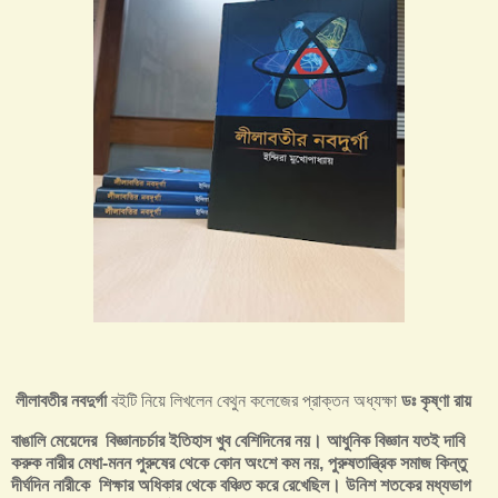
লীলাবতীর নবদুর্গা
বইটি নিয়ে লিখলেন বেথুন কলেজের প্রাক্তন অধ্যক্ষা
ডঃ কৃষ্ণা রায়
বাঙালি মেয়েদের বিজ্ঞানচর্চার ইতিহাস খুব বেশিদিনের নয়। আধুনিক বিজ্ঞান যতই দাবি
করুক নারীর মেধা-মনন পুরুষের থেকে কোন অংশে কম নয়, পুরুষতান্ত্রিক সমাজ কিন্তু
দীর্ঘদিন নারীকে শিক্ষার অধিকার থেকে বঞ্চিত করে রেখেছিল। উনিশ শতকের মধ্যভাগ