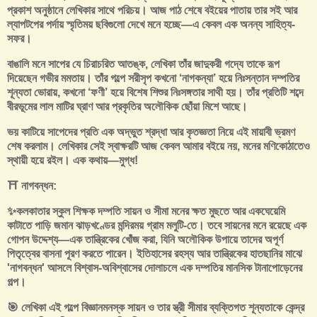
প্রকাশ অনুষ্ঠানে লেখিকার সাথে পরিচয়। আজ পাঠ শেষে বইয়ের পাতায় তার সই আর
ল্যাপটপের পর্দায় স্মৃতিময় ছবিগুলো দেখে মনে হচ্ছে—এ কেবল এক অনন্য সাহিত্য-
সফর।
বাঙালি মনে সাপের যে চিরাচরিত আতঙ্ক, লেখিকা তাঁর জাদুকরী গদ্যে তাকে রূপ
দিয়েছেন গভীর মমতায়। তাঁর গল্পে সরীসৃপ কখনো ‘নাগকন্যা’ হয়ে নিঃসন্তান দম্পতির
শূন্যতা ভোরায়, কখনো ‘ফণী’ হয়ে বিশেষ শিশুর নিঃসঙ্গতার সাথী হয়। তাঁর প্রতিটি শব্দে
বীরভূমের লাল মাটির ঘ্রাণ আর প্রকৃতির অলৌকিক ছোঁয়া মিশে আছে।
ভয় কাটিয়ে সাপেদের প্রতি এক অদ্ভুত শ্রদ্ধা আর কৃতজ্ঞতা নিয়ে এই মায়াবী ভ্রমণ
শেষ করলাম। লেখিকার সেই স্বাক্ষরটি আজ কেবল আমার বইয়ে নয়, মনের মণিকোঠাতেও
স্থায়ী হয়ে রইল। এক কথায়—মুগ্ধ!
⛩️ নাগবন্ধন:
✨কলকাতার স্কুল শিক্ষক দম্পতি সায়ন ও সীমা মনের ক্ষত মুছতে আর একঘেয়েমি
কাটাতে পাড়ি জমান ঝাড়খণ্ডের মন্দিরময় গ্রাম মলুটি-তে। তবে সায়নের মনে রয়েছে এক
গোপন উদ্দেশ্য—এক তান্ত্রিকের খোঁজ করা, যিনি অলৌকিক উপায়ে তাদের অপূর্ণ
পিতৃত্বের বাসনা পূরণ করতে পারেন। ইতিহাসের রহস্য আর তান্ত্রিকের হাতছানির মাঝে
'নাগবন্ধন' আসলে বিশ্বাস-অবিশ্বাসের দোলাচলে এক দম্পতির মানসিক টানাপোড়েনের
গল্প।
🎯 লেখিকা এই গল্পে বিজ্ঞানমনস্ক সায়ন ও তার স্ত্রী সীমার ব্যক্তিগত শূন্যতাকে কেন্দ্র