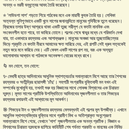
অনন্য ও মরমী বন্ধুত্বের আবহ তৈরি করেছেন।
⭐ 'লাউডগা সাপ' পড়তে গিয়ে পাঠকের মনে এক মায়াবী কুহক তৈরি হয়। লেখিকা
অত্যন্ত সুনিপুণভাবে একটি খুদে সাপের জবানবন্দিতে মানুষের পৃথিবীকে তুলে ধরেছেন।
ফ্রিজের তলার উষ্ণ আশ্রয়ে থাকা একটি তুচ্ছ সরীসৃপ যে কতটা মানবিক এবং
সংবেদনশীল হতে পারে, তা ভাবিয়ে তোলে। গল্পের শেষে ঋভুর মধ্যে যে পরিবর্তন দেখা
যায়, তা একাধারে রহস্যময় এবং আশাব্যঞ্জক। মানুষের অবজ্ঞা আর তুচ্ছতাচ্ছিল্যের
ভিড়ে প্রকৃতি যে কতটা নীরবে আমাদের ক্ষত সারিয়ে দেয়, এই গল্পটি সেই ধ্রুব সত্যকেই
নতুন করে মনে করিয়ে দেয়। এটি কেবল একটি সাপের গল্প নয়, বরং এক অদ্ভুত
ভালোবাসার আখ্যান যা পাঠককে অনেকক্ষণ ঘোরের মধ্যে রাখে।
🌀 মন দোলে, তন দোলে:
✨ মেধাবী ছাত্র আদিনাথের আধুনিক স্থাপত্যচর্চার সমান্তরালে মিশে আছে তার শৈশবের
রহস্যময় ও অতীন্দ্রিয় ছায়াসঙ্গী 'চাঁদু'। সহপাঠী সংগ্রামীর যুক্তিবাদী মন যখন এই
সম্পর্কের মুখোমুখি হয়, তখনই শুরু হয় বিজ্ঞানের সাথে লোকজ বিশ্বাসের এক চিরায়ত
দ্বন্দ্ব। মূলত সাপের প্রতীকি উপস্থিতিতে আদিনাথের সৃজনশীলতা ও তার শিকড়ের
রহস্যময় রসায়নই এই আখ্যানের মূল আকর্ষণ।
🎯 শিকড়ের টান ও সৃজনশীলতার রহস্যময় মেলবন্ধনই এই গল্পের মূল উপজীব্য। এখানে
আধুনিক স্থাপত্যবিদ্যার যুক্তির সাথে গ্রামীণ মিথ ও অতিপ্রাকৃত অনুপ্রেরণা
সমান্তরালে মিশে গেছে, যেখানে 'সাপ' সৃজনশীলতার এক অনন্য প্রতীক। বিজ্ঞান ও
বিশ্বাসের চিরায়ত দ্বন্দ্বকে ছাপিয়ে কাহিনীটি শেষ পর্যন্ত প্রকৃতি ও মানুষের এক নিবিড়