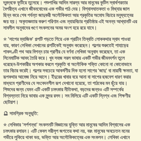
দ্বন্দ্বকে ফুটিয়ে তুলেছে। পশুপাখির আদিম সারল্য আর মানুষের কুটিল স্বার্থপরতার
বৈপরীত্য এখানে জীবনবোধের এক গভীর পাঠ দেয়। বিশ্বাসঘাতকতা ও মিথ্যার জাল
ছিন্ন করে শেষ পর্যন্ত জাদুকরী অলৌকিকতা আর প্রকৃতির অমোঘ বিচারে মনুষ্যত্বের
জয় হয়। অকৃতজ্ঞতার করুণ পরিণাম এবং ন্যায়বিচার প্রতিষ্ঠার এই অনন্য আখ্যানটি এর
সাবলীল অনুবাদের গুণে সংকলনের অমর অংশ হয়ে রয়ে যাবে।
⭐ 'সাপের ম্যাজিক' গল্পটি পড়তে গিয়ে এক প্রাচীন তিব্বতি লোককথার স্বাদ পাওয়া
যায়, কারণ লেখিকা সেখানের গল্পটিকেই অনুবাদ করেছেন। গল্পের শুরুতেই পাহাড়ের
পাকদণ্ডী পথ আর বিপন্ন চার প্রাণীর যে বর্ণনা লেখিকা অনুবাদ করেছেন, তা এক
সিনেমাটিক আবহ তৈরি করে। খুব সহজ সরল ভাষায় একটি গভীর জীবনদর্শন তুলে
ধরেছেন-উপকারীর অপকার করলে প্রকৃতি বা অলৌকিক শক্তি কোনো না কোনোভাবে
তার বিচার করেই। গল্পের সবচেয়ে আকর্ষণীয় দিক হলো সাপের 'জাদু' বা মায়াবী ক্ষমতা, যা
রূপকথার আমেজ নিয়ে আসে। ইঁদুরের খাবার বয়ে আনা বা সাপের ছদ্মবেশ ধারণ করার
মাধ্যমে প্রাণীদের যে সংবেদনশীল রূপ দেখানো হয়েছে, তা পাঠকের মন ছুঁয়ে যায়।
শিশুদের জন্য যেমন এটি একটি চমৎকার নীতিকথা, বড়দের জন্যও এটি সম্পর্কের
বিশ্বস্ততা নিয়ে ভাবার এক সুন্দর রসদ। সব মিলিয়ে এটি একটি স্নিগ্ধ এবং শিক্ষণীয়
ছোটগল্প।
🔮 সামগ্রিক অনুভূতি:
⭐ লেখিকার ‘সর্পগন্ধা’ সংকলনটি বিজ্ঞানের যুক্তি আর মানুষের আদিম বিশ্বাসের এক
চমৎকার রসায়ন। এটি কেবল সরীসৃপ জগতের কথা নয়, বরং মানুষের অবচেতন মনের
গভীরে লুকিয়ে থাকা ভয়, ভক্তি আর অলৌকিকত্বের এক সংকলন। লেখিকা এখানে