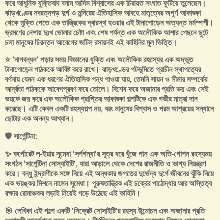
করে আধুনিক যুক্তিবাদ বনাম আদিম বিশ্বাসের এক চিরায়ত সংঘাত ফুটিয়ে তুলেছেন।
ঝাড়খণ্ডের নবরত্নগড় দুর্গ ও মন্দিরের ঐতিহাসিক আবহে মাতৃত্বের অপূর্ণ আকাঙ্ক্ষা
থেকে মুক্তি পেতে এক তান্ত্রিকের দ্বারস্থ হওয়ার এই টানাপোড়েন অত্যন্ত মর্মস্পর্শী।
ভ্রমণের নেশায় দুঃখ ভোলার চেষ্টা এবং শেষ পর্যন্ত এক অলৌকিক আশার পেছনে ছুটে
চলা মানুষের চিরন্তন আবেগের জটিল রসায়নই এই কাহিনির মূল ভিত্তি।
⭐ 'নাগবন্ধন' পড়ার সময় বিজ্ঞানের যুক্তি এবং অলৌকিক রহস্যের এক অদ্ভুত
টানাপোড়েন পাঠককে আবিষ্ট করে রাখে। ঝাড়খণ্ডের পটভূমিতে প্রাচীন স্থাপত্যের
বর্ণনায় যেমন এক ধরণের ঐতিহাসিক গন্ধ পাওয়া যায়, তেমনি সায়ন ও সীমার সম্পর্কের
আর্দ্রতা পাঠককে আবেগপ্রবণ করে তোলে। বিশেষ করে অজানার প্রতি ভয় এবং সেই
ভয়কে জয় করে এক অলৌকিক প্রাপ্তির আকাঙ্ক্ষা গল্পটিকে এক গভীর মাত্রা দান
করেছে। এটি কেবল একটি রহস্যগল্প নয়, বরং মানুষের বিশ্বাস ও পরম আশ্রয়ের সন্ধানে
ছোটার এক অনন্য আখ্যান।
🛡️ সার্পেন্টিনা:
✨ কর্পোরেট ল-ইয়ার সুমেধা 'সর্পগন্ধা'র সূত্র ধরে খুঁজে পান এক অতি-গোপন রহস্যময়
সংগঠন 'সার্পেন্টিনা সোস্যাইটি', যারা আড়ালে থেকে দেশের রাজনীতি ও ভাগ্য নিয়ন্ত্রণ
করে। বন্ধু ইন্দ্রাণীকে সঙ্গে নিয়ে এই অন্ধকার জগতের দুর্ভেদ্য দুর্গে জীবনের ঝুঁকি নিয়ে
এক ভয়ঙ্কর মিশনে নামেন সুমেধা। পুরুষতান্ত্রিক এই চক্রের পাঠোদ্ধার আর অস্তিত্ব
রক্ষার রোমাঞ্চকর লড়াই নিয়েই গড়ে উঠেছে এই কাহিনি।
🎯 লেখিকা এই গল্পে একটি 'সিক্রেট সোসাইটি'র রহস্য উন্মোচন এবং অজানার প্রতি