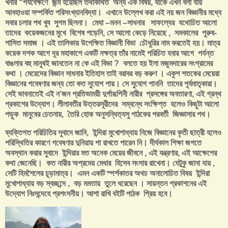
খনার “পর্যবেক্ষণে জন্ম হয়েছিল তথাকথিত অন্য এক বিষয়, যাকে এখন বলা যায়
আবহাওয়া সম্পর্কিত পরিসংখ্যানবিদ্যা। এখানে উল্লেখ করা এই নয় জন বিজ্ঞানীর মধ্যে
সবার চলার পথ খুব সুগম ছিলনা। মেধা –মনন –সাধনার সাফল্যের যথোচিত আলো
তাদের কয়েকজনের মুখে বিশেষ পড়েনি, সে আলো কেড়ে নিয়েছে , সমকালের পুরুষ-
শাসিত সমাজ । এই তালিকায় উপেক্ষিত বিজ্ঞানী বিভা চৌধুরির নাম করতেই হয়। মাত্র
কয়েক দশক আগে দূর মহাকাশে একটি নক্ষত্র তাঁর নামেই পরিচিত হবার আগে পর্যন্ত
বাঙলার বহু মানুষই জানতেন না কে এই বিভা ? বলতে হয় ইলা মজুমদারের সংগ্রামের
কথা । মেয়েদের বিজ্ঞান সাধনার ইতিহাস তাই বরাবর বড় করুণ । একুশ শতকের মেয়েরা
বিজ্ঞানের গবেষণার জন্য তো কত সুযোগ পায়। সে সুযোগ পাননি তাদের পূর্বমাতৃকারা।
সেই ভাবনাতেই এই ন’জন প্রতিভাময়ী দুর্গারূপিনী নারীর প্রসঙ্গের অবতারণা, এই গ্রন্থ
প্রকাশের উদ্যোগ। লীলাবতীর উত্তরসূরীদের সম্বন্ধে সংক্ষিপ্ত হলেও কিছুটা আলো
পড়ুক মানুষের চেতনায়, তৈরি হোক অনুসন্ধিত্যসু পাঠকের পরবর্তী জিজ্ঞাসার পথ।
ব্যক্তিগত পরিচিতির সুবাদে জানি, ইন্দিরা মুখোপাধ্যায় নিজে বিজ্ঞানের কৃতী ছাত্রী হলেও
পরিস্থিতির কারণে গবেষণার দুনিয়ায় পা রাখতে পারেন নি। দীর্ঘকাল শিক্ষা জগতে
অবস্থান করার সুবাদে ইন্দিরার মত অনেক মেয়ের জীবনে , এই যন্ত্রণার, এই আক্ষেপের
কথা জেনেছি। কত নারীর অপ্রমেয় মেধার হিসেব সংসার রাখেনা। যেটুকু জানা যায় ,
সেটি হিমশৈলের চূড়ামাত্র। এমন একটি স্পর্শকাতর অথচ অনালোচিত বিষয় ইন্দিরা
মুখোপাধ্যায় বড় স্বচ্ছন্দে , বড় মমতায় তুলে ধরেছেন । সায়ন্তন প্রকাশনের এই
উদ্যোগ নিঃসন্দেহে প্রশংসনীয়। আশা রাখি বইটি পাঠক প্রিয় হবে।