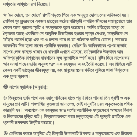
সখ্যতার আখ্যানে রূপ নিয়েছে।
⭐ 'মন দোলে, তন দোলে' গল্পটি পড়তে গিয়ে এক অদ্ভুত দোলাচলের অভিজ্ঞতা হয়।
লেখিকা খুব সুন্দরভাবে একজন ছাত্রের কঠোর পরিশ্রমী নাগরিক জীবনের সমান্তরালে তার
ফেলে আসা গ্রামের স্মৃতি ও সংস্কারকে তুলে ধরেছেন। আদির চরিত্রের মধ্যে যে
দ্বৈততা আছে-একদিকে সে আধুনিক ডিজাইনার হওয়ার স্বপ্ন দেখছে, অন্যদিকে সে
'চাঁদু'র পরামর্শ ছাড়া এক পা-ও চলতে পারে না-তা পাঠককে ভাবিয়ে তোলে। সবচেয়ে
আকর্ষণীয় দিক হলো সাপের প্রতীকি ব্যবহার। বেঞ্জিন রিং আবিষ্কারের গল্পের মতোই
সাপের লেজ কামড়ে থাকার যে ধারণাটি এখানে এসেছে, তা বৈজ্ঞানিক উদ্ভাবন আর
অতিপ্রাকৃতিক বিশ্বাসের মাঝখানের সূক্ষ্ম সুতোটিকে স্পর্শ করে। বৃষ্টির দিনে সাপের ভয়
আর মনসা গাছের ছবির অনুষঙ্গ গল্পে এক রহস্যময় আবহ তৈরি করেছে। সব মিলিয়ে এটি
কেবল একটি ছাত্রের জীবনযুদ্ধ নয়, বরং মানুষের মনের গভীরে লুকিয়ে থাকা বিশ্বাসের
এক সুন্দর প্রকাশ।
🧿 সাপের ম্যাজিক (অনুবাদ):
✨ তিব্বতের দুর্গম পথে এক দয়ালু পথিকের হাতে প্রাণ ফিরে পাওয়া তিন প্রাণী ও এক
মানুষের গল্প এটি। পশুপাখিরা কৃতজ্ঞতা জানালেও, সেই মানুষটির চরম অকৃতজ্ঞতায় পথিক
কারাবন্দি হন। অবশেষে এক রহস্যময় জাদু সর্পের অলৌকিক হস্তক্ষেপে অশুভের বিনাশ
ও নিরপরাধের মুক্তি ঘটে। বিশ্বাসঘাতকতা বনাম মনুষ্যত্বের এই দ্বন্দ্বই গল্পটিকে এক
ধ্রুপদী রূপকথায় উন্নীত করেছে।
🎯 লেখিকার কলমে অনূদিত এই তিব্বতী উপকথাটি উপকার ও অকৃতজ্ঞতার এক চিরায়ত