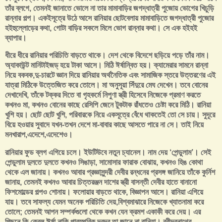
তাঁর ব্লগে, তেমনই জানাতে ভোলে না তার মামাবাড়ির জগদ্ধাত্রী পুজোয় ভোগের খিচুড়ি
রান্নার গল্প। একইসূত্রে উঠে আসে রানিয়ার ছোটবেলায় মামাবাড়িতে জগদ্ধাত্রী পুজোর
হইহুল্লোড়ের কথা, গোটা বাড়ির সকলে মিলে ভোগ রান্নার কথা। সে এক হইহই
ব্যাপার।
ধীরে ধীরে রানিয়ার পরিচিতি বাড়তে থাকে‌। দেশ থেকে বিদেশে ছড়িয়ে পড়ে তাঁর নাম।
অ্যাকাউন্ট মানিটাইজড্ হয়ে টাকা আসে। মিঠি ঈর্ষান্বিত হয়। ক্যামেরার সামনে রান্না
নিয়ে বকবক,দু-চারটে জ্ঞান দিয়ে রানিয়ার অর্থনৈতিক এবং সামাজিক স্তরে উত্তরণের এই
যাত্রা মিঠিকে উত্তেজিত করে তোলে। মা অনুসূয়া সিঁদুরে মেঘ দেখেন। তবে বোনের
দেখাদেখি, তাঁকে টক্কর দিতে বা গৃহকর্মে নিপুণা স্ত্রী হিসেবে নিজেকে প্রমাণ করতে
কখনও মা, কখনও বোনের কাছে রেসিপি জেনে টুকটাক রাঁধতেও চেষ্টা করে মিঠি। রানিয়া
খুশি হয়। ছোট ছোট খুশি, পরিবারকে নিয়ে একসূত্রে বেঁধে থাকতেই তো সে চায়। সুদূরে
বিয়ে হওয়ার সুবাদে যখন-তখন দেশে মা-বাবার কাছে আসতে পারে না সে। তাই নিয়ে
মনখারাপ,এদেশে,এদেশেও।
রানিয়ার ফুড ব্লগ এগিয়ে চলে। ইউটিউবে নতুন চ্যানেল। নাম দেয় ‘পেন্ডুলাম’। সেই
পেন্ডুলাম দুলতে দুলতে কখনও সিঙাড়া, সামোসার ফারাক বোঝায়, কখনও হিঙ কোথা
থেকে এল জানায়। কখনও আবার প্রজ্ঞাসুন্দরী দেবীর রন্ধনের প্রসঙ্গ জানিয়ে তাঁকে কুর্নিশ
জানায়, তেমনই কখনও আবার চিত্তরঞ্জন দাশের স্ত্রী বাসন্তী দেবীর হাতে বানানো
ফিশমোল্ডের গল্পও শোনায়। ফলোয়ার বাড়তে থাকে, বিজ্ঞাপন আসে। রানিয়া এগিয়ে
যায়। তবে সাফল্য যেমন অনেক পরিচিতি দেয়,বিশ্বমাঝারে নিজেকে খ্যাতনামা করে
তোলে; তেমনই আপন সম্পর্কগুলো থেকে কখন যেন ক্রমশ একাকী করে দেয়। এর
পিছনে কি কেবল ঈর্ষা নাকি পারস্পরিক দ্বন্দ্ব,তা জানে না রানিয়া। রবীন্দ্রনাথের