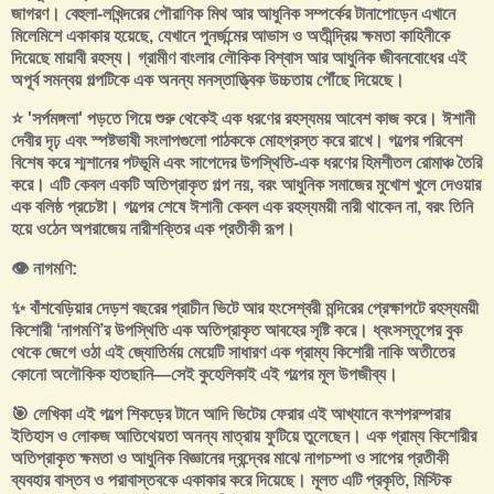
জাগরণ। বেহুলা-লখিন্দরের পৌরাণিক মিথ আর আধুনিক সম্পর্কের টানাপোড়েন এখানে
মিলেমিশে একাকার হয়েছে, যেখানে পুনর্জন্মের আভাস ও অতীন্দ্রিয় ক্ষমতা কাহিনীকে
দিয়েছে মায়াবী রহস্য। গ্রামীণ বাংলার লৌকিক বিশ্বাস আর আধুনিক জীবনবোধের এই
অপূর্ব সমন্বয় গল্পটিকে এক অনন্য মনস্তাত্ত্বিক উচ্চতায় পৌঁছে দিয়েছে।
⭐ 'সর্পমঙ্গলা' পড়তে গিয়ে শুরু থেকেই এক ধরণের রহস্যময় আবেশ কাজ করে। ঈশানী
দেবীর দৃঢ় এবং স্পষ্টভাষী সংলাপগুলো পাঠককে মোহগ্রস্ত করে রাখে। গল্পের পরিবেশ
বিশেষ করে শ্মশানের পটভূমি এবং সাপেদের উপস্থিতি-এক ধরণের হিমশীতল রোমাঞ্চ তৈরি
করে। এটি কেবল একটি অতিপ্রাকৃত গল্প নয়, বরং আধুনিক সমাজের মুখোশ খুলে দেওয়ার
এক বলিষ্ঠ প্রচেষ্টা। গল্পের শেষে ঈশানী কেবল এক রহস্যময়ী নারী থাকেন না, বরং তিনি
হয়ে ওঠেন অপরাজেয় নারীশক্তির এক প্রতীকী রূপ।
👁️ নাগমণি:
✨ বাঁশবেড়িয়ার দেড়শ বছরের প্রাচীন ভিটে আর হংসেশ্বরী মন্দিরের প্রেক্ষাপটে রহস্যময়ী
কিশোরী ‘নাগমণি’র উপস্থিতি এক অতিপ্রাকৃত আবহের সৃষ্টি করে। ধ্বংসস্তূপের বুক
থেকে জেগে ওঠা এই জ্যোতির্ময় মেয়েটি সাধারণ এক গ্রাম্য কিশোরী নাকি অতীতের
কোনো অলৌকিক হাতছানি—সেই কুহেলিকাই এই গল্পের মূল উপজীব্য।
🎯 লেখিকা এই গল্পে শিকড়ের টানে আদি ভিটেয় ফেরার এই আখ্যানে বংশপরম্পরার
ইতিহাস ও লোকজ আতিথেয়তা অনন্য মাত্রায় ফুটিয়ে তুলেছেন। এক গ্রাম্য কিশোরীর
অতিপ্রাকৃত ক্ষমতা ও আধুনিক বিজ্ঞানের দ্বন্দ্বের মাঝে নাগচম্পা ও সাপের প্রতীকী
ব্যবহার বাস্তব ও পরাবাস্তবকে একাকার করে দিয়েছে। মূলত এটি প্রকৃতি, মিস্টিক