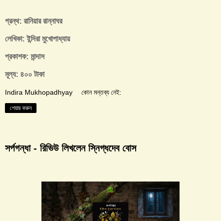
গ্রন্থ: রানিয়ার রান্নাঘর
লেখিকা: ইন্দিরা মুখোপাধ্যায়
প্রকাশক: মান্দাস
মূল্য: ৪০০ টাকা
Indira Mukhopadhyay
কোন মন্তব্য নেই:
শেয়ার করুন
সর্পগন্ধা - রিভিউ লিখলেন স্নিগ্ধদেব বোস