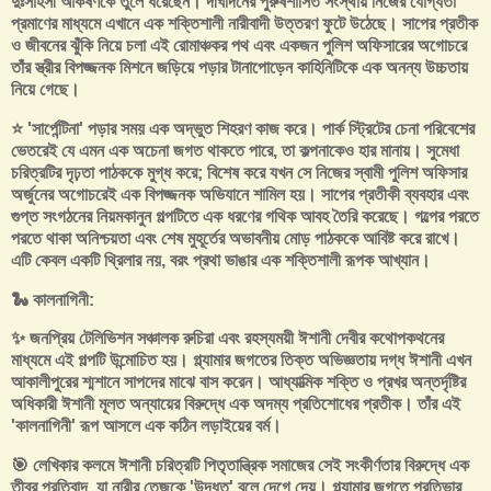
দুঃসাহসী আকর্ষণকে তুলে ধরেছেন। দীর্ঘদিনের পুরুষশাসিত সংস্থায় নিজের যোগ্যতা
প্রমাণের মাধ্যমে এখানে এক শক্তিশালী নারীবাদী উত্তরণ ফুটে উঠেছে। সাপের প্রতীক
ও জীবনের ঝুঁকি নিয়ে চলা এই রোমাঞ্চকর পথ এবং একজন পুলিশ অফিসারের অগোচরে
তাঁর স্ত্রীর বিপজ্জনক মিশনে জড়িয়ে পড়ার টানাপোড়েন কাহিনিটিকে এক অনন্য উচ্চতায়
নিয়ে গেছে।
⭐ 'সার্পেন্টিনা' পড়ার সময় এক অদ্ভুত শিহরণ কাজ করে। পার্ক স্ট্রিটের চেনা পরিবেশের
ভেতরেই যে এমন এক অচেনা জগত থাকতে পারে, তা কল্পনাকেও হার মানায়। সুমেধা
চরিত্রটির দৃঢ়তা পাঠককে মুগ্ধ করে; বিশেষ করে যখন সে নিজের স্বামী পুলিশ অফিসার
অর্জুনের অগোচরেই এক বিপজ্জনক অভিযানে শামিল হয়। সাপের প্রতীকী ব্যবহার এবং
গুপ্ত সংগঠনের নিয়মকানুন গল্পটিতে এক ধরণের গথিক আবহ তৈরি করেছে। গল্পের পরতে
পরতে থাকা অনিশ্চয়তা এবং শেষ মুহূর্তের অভাবনীয় মোড় পাঠককে আবিষ্ট করে রাখে।
এটি কেবল একটি থ্রিলার নয়, বরং প্রথা ভাঙার এক শক্তিশালী রূপক আখ্যান।
🐍 কালনাগিনী:
✨ জনপ্রিয় টেলিভিশন সঞ্চালক রুচিরা এবং রহস্যময়ী ঈশানী দেবীর কথোপকথনের
মাধ্যমে এই গল্পটি উন্মোচিত হয়। গ্ল্যামার জগতের তিক্ত অভিজ্ঞতায় দগ্ধ ঈশানী এখন
আকালীপুরের শ্মশানে সাপদের মাঝে বাস করেন। আধ্যাত্মিক শক্তি ও প্রখর অন্তর্দৃষ্টির
অধিকারী ঈশানী মূলত অন্যায়ের বিরুদ্ধে এক অদম্য প্রতিশোধের প্রতীক। তাঁর এই
'কালনাগিনী' রূপ আসলে এক কঠিন লড়াইয়ের বর্ম।
🎯 লেখিকার কলমে ঈশানী চরিত্রটি পিতৃতান্ত্রিক সমাজের সেই সংকীর্ণতার বিরুদ্ধে এক
তীব্র প্রতিবাদ, যা নারীর তেজকে 'উদ্ধত' বলে দেগে দেয়। গ্ল্যামার জগতে প্রতিভার