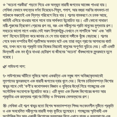
⭐ 'অচেনা পরকীয়া' পড়তে গিয়ে এক অদ্ভুত মায়াবী জগতের আমেজ পাওয়া যায়।
লেখিকা যেভাবে বসন্তের বর্ণনা দিয়েছেন-শিমুল, পলাশ, আর মহুয়া সরণির মাদকতা-তা
পাঠককে শুরুতেই এক স্নিগ্ধ পরিবেশে নিয়ে যায়। গল্পের নামকরণে যে চমক আছে,
কাহিনী এগিয়ে যাওয়ার সাথে সাথে তার সার্থকতা উন্মোচিত হয়। এটি কোনো সাধারণ
নারী-পুরুষের ত্রিকোণ প্রেমের গল্প নয়, বরং এক সরীসৃপের প্রতি মানুষের মুগ্ধতার গল্প।
সবচেয়ে ভালো লাগে ওঝার সেই সরল বিশ্বাসটুকু-যেখানে সে সাপটিকে 'শুভ' এবং 'মাদি
সাপ' হিসেবে চিহ্নিত করে জানায় যে সে তার হারানো সঙ্গীকে খুঁজে বেড়াচ্ছে। গল্পের
শেষে যখন দম্পতির দীর্ঘ প্রতীক্ষার অবসান ঘটে এবং তারা নতুন প্রাণের আগমনের বার্তা
পায়, তখন মনে হয় প্রকৃতি তার নিজের নিয়মেই মানুষের অপূর্ণতা ঘুচিয়ে দেয়। এটি একটি
ভিন্নধর্মী এবং মন ছুঁয়ে যাওয়া ছোটগল্প যা জীবনের 'অচেনা' বাঁকগুলোকে সুন্দরভাবে তুলে
ধরেছে।
🌿 লাউডগা সাপ:
✨ লাউশাকের আঁটিতে লুকিয়ে আসা একরত্তি এক সবুজ সাপ অনিচ্ছাকৃতভাবেই
সুতপাদের অন্দরমহলে এক মায়াবী জগতের দ্বার খুলে দেয়। বিশেষ চাহিদাসম্পন্ন কিশোর
ঋভুর সাথে সেই 'ফণী'র কথোপকথন বিজ্ঞান ও যুক্তির ঊর্ধ্বে গিয়ে গতজন্মের এক
অলৌকিক সংযোগকে উন্মোচিত করে। এটি মূলত এক নিঃসঙ্গ কিশোরের জগত আর
প্রকৃতির এক রহস্যময় প্রাণের নিবিড় ও বিস্ময়কর মেলবন্ধনের গল্প।
🎯 লেখিকা এই গল্পে ঋভুর মতো বিশেষ ক্ষমতাসম্পন্ন শিশুর সংবেদনশীল দৃষ্টিতে প্রকৃতি
ও এক অবহেলিত সরীসৃপের মায়াবী সখ্য ফুটিয়ে তুলেছেন। গতজন্মের স্মৃতিবাহী এক
অলৌকিক টান আর একাকী কিশোরের মনস্তত্ত্ব মিলে এখানে মানুষ ও বন্যপ্রাণের এক