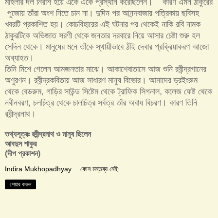
মহিলার দল নিরাশ হয়ে একে একে প্রস্থান করেছিলেন। কারণ এমন ঠাকুরের
পুজোয় তাঁরা অংশ নিতে চান না। দুদিন পর আনন্দবাজার পত্রিকায় ছবিসহ
খবরটি প্রকাশিত হয়। কোচবিহারের এই ঘটনার পর থেকেই নাকি রবি নামক
ঠাকুরটিকে অভিজাত সরণী থেকে জনতার দরবারে নিয়ে আসার চেষ্টা শুরু হল
সেদিন থেকে। মানুষের মনে তাঁকে স্থায়ীভাবে ঠাঁই দেবার প্রক্রিয়াকরণ আজো
অব্যাহত।
তিনি মিশে গেলেন আমজনতার মাঝে। আকাশেবাতাসে আজ শুনি রবীন্দ্রগানের
অণুরণন। রবীন্দ্রকবিতায় আজ সাধারণ মানুষ বিভোর। আমাদের ড্র‌ইংরুম
থেকে বেডরুম, গাড়ির সাউন্ড সিষ্টেম থেকে ট্রাফিক সিগনাল, কলেজ ফেষ্ট থেকে
নবীনবরণ, চলচিত্র থেকে চালচিত্র সর্বত্র তাঁর অবাধ বিচরণ। কারণ তিনি
রবীন্দ্রনাথ।
তথ্যসূত্রঃ রবীন্দ্রনাথ ও মানুষ ছিলেন
আবদুস শাকুর
(দীপ প্রকাশন)
Indira Mukhopadhyay
কোন মন্তব্য নেই:
শেয়ার করুন