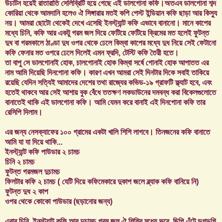
উচাটন হয়েই রাতারাতি সেলিব্রিটি হয়ে গেছে এই ডালগোনা কফি।অতএব ডালগোনা শব্দ
কোরিয়া থেকে আমদানি হলেও ঐ সিঙ্গারার মতই কপি পেস্ট ইন্ডিয়ান কফি ছাড়া আর কিস্যু
নয়। আমরা ছোটো থেকেই দেখে এসেছি ইনস্ট্যান্ট কফি এভাবে বানানো। মানে কাপের
মধ্যে চিনি, কফি আর একটু গরম জল দিয়ে ফেটিয়ে ফেটিয়ে ক্রিমের মত হলেই ফুটন্ত
দুধ বা গরমকালে ঠাণ্ডা দুধ ওপর থেকে ঢেলে কিম্বা কাপের মধ্যে দুধ নিয়ে সেই ফেটানো
কফি ফেনার মত ওপরে ঢেলে দিলেই এমন ফ্রদি, টেস্টি কফি তৈরী হতে।
তা বাপু সে ডালগোনাই হোক, চালগোনাই হোক কিম্বা সর্ষে গোনাই হোক আপাতত এর
নাম আমি দিয়েছি দিনগোনা কফি। কারণ এখন আমরা সেই দিনটার দিকে সবাই তাকিয়ে
রয়েছি যেদিন সত্যিই আমাদের দেশের তথা রাজ্যের কভিড-১৯ গ্রাফটি ফ্ল্যাট হবে, এবং
হতেই থাকবে আর সেই আশায় বুক বেঁধে ততক্ষণ লকডাউনের দমবন্ধ করা বিকেলগুলোতে
বানাতেই থাকি এই ডালগোনা কফি। আমি যেমন করে বানাই এই দিনগোনা কফি তার
রেসিপি দিলাম।
এর জন্য নেসক্যাফের ১০০ গ্রামের একটা খালি শিশি লাগবে। তিনজনের কফি বানাতে
আমি যা যা দিয়ে থাকি...
ইনস্ট্যান্ট কফি পাউডার ২ চামচ
চিনি ২ চামচ
ফুটন্ত গরমজল দুচামচ
ফিলটার কফি ২ চামচ ( যেটি দিয়ে কফিমেকারে দুকাপ জলে ব্ল্যাক কফি বানিয়ে নি)
ফুটন্ত দুধ ২ কাপ
ওপর থেকে কোকো পাউডার (ছড়ানোর জন্য)
এবার চিনি, ইনস্ট্যান্ট কফি আর দুচামচ গরম জল ঐ শিশির মধ্যে ভরে, ছিপি এঁটে ডুগডুগি