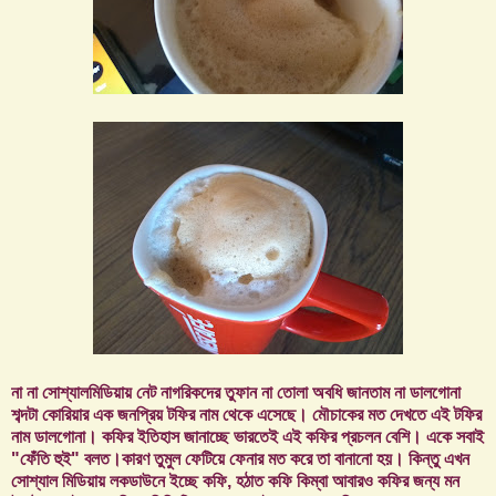
না না সোশ্যালমিডিয়ায় নেট নাগরিকদের তুফান না তোলা অবধি জানতাম না ডালগোনা
শব্দটা কোরিয়ার এক জনপ্রিয় টফির নাম থেকে এসেছে। মৌচাকের মত দেখতে এই টফির
নাম ডালগোনা। কফির ইতিহাস জানাচ্ছে ভারতেই এই কফির প্রচলন বেশি। একে সবাই
"ফেঁতি হুই" বলত।কারণ তুমুল ফেটিয়ে ফেনার মত করে তা বানানো হয়। কিন্তু এখন
সোশ্যাল মিডিয়ায় লকডাউনে ইচ্ছে কফি, হঠাত কফি কিম্বা আবারও কফির জন্য মন