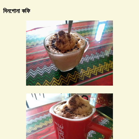
দিনগোনা কফি