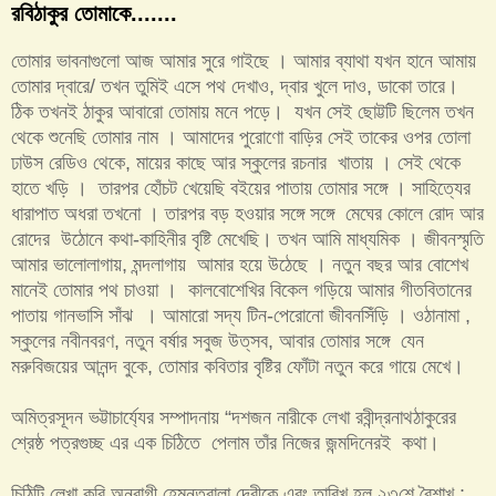
রবিঠাকুর তোমাকে.......
তোমার ভাবনাগুলো আজ আমার সুরে গাইছে । আমার ব্যাথা যখন হানে আমায়
তোমার দ্বারে/ তখন তুমিই এসে পথ দেখাও, দ্বার খুলে দাও, ডাকো তারে।
ঠিক তখনই ঠাকুর আবারো তোমায় মনে পড়ে। যখন সেই ছোট্টটি ছিলেম তখন
থেকে শুনেছি তোমার নাম । আমাদের পুরোণো বাড়ির সেই তাকের ওপর তোলা
ঢাউস রেডিও থেকে, মায়ের কাছে আর স্কুলের রচনার খাতায় । সেই থেকে
হাতে খড়ি । তারপর হোঁচট খেয়েছি ব‌ইয়ের পাতায় তোমার সঙ্গে । সাহিত্যের
ধারাপাত অধরা তখনো । তারপর বড় হওয়ার সঙ্গে সঙ্গে মেঘের কোলে রোদ আর
রোদের উঠোনে কথা-কাহিনীর বৃষ্টি মেখেছি। তখন আমি মাধ্যমিক । জীবনস্মৃতি
আমার ভালোলাগায়, মন্দলাগায় আমার হয়ে উঠেছে । নতুন বছর আর বোশেখ
মানেই তোমার পথ চাওয়া । কালবোশেখির বিকেল গড়িয়ে আমার গীতবিতানের
পাতায় গানভাসি সাঁঝ । আমারো সদ্য টিন-পেরোনো জীবনসিঁড়ি । ওঠানামা ,
স্কুলের নবীনবরণ, নতুন বর্ষার সবুজ উত্‌সব, আবার তোমার সঙ্গে যেন
মরুবিজয়ের আনন্দ বুকে, তোমার কবিতার বৃষ্টির ফোঁটা নতুন করে গায়ে মেখে।
অমিত্রসূদন ভট্টাচার্য্যের সম্পাদনায় “দশজন নারীকে লেখা রবীন্দ্রনাথঠাকুরের
শ্রেষ্ঠ পত্রগুচ্ছ এর এক চিঠিতে পেলাম তাঁর নিজের জন্মদিনেরই কথা।
চিঠিটি লেখা কবি অনুরাগী হেমন্তবালা দেবীকে এবং তারিখ হল ২৩শে বৈশাখ :