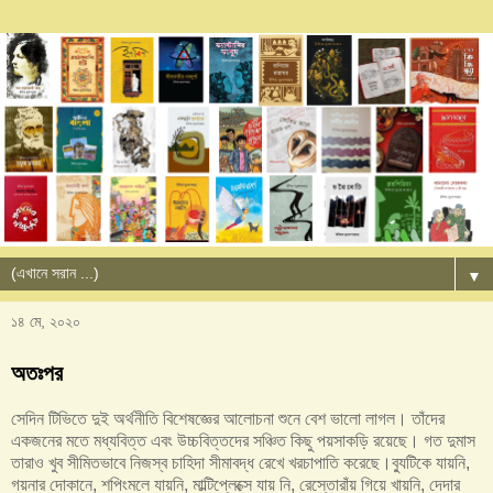
▼
১৪ মে, ২০২০
অতঃপর
সেদিন টিভিতে দুই অর্থনীতি বিশেষজ্ঞের আলোচনা শুনে বেশ ভালো লাগল। তাঁদের
একজনের মতে মধ্যবিত্ত এবং উচ্চবিত্তদের সঞ্চিত কিছু পয়সাকড়ি রয়েছে। গত দুমাস
তারাও খুব সীমিতভাবে নিজস্ব চাহিদা সীমাবদ্ধ রেখে খরচাপাতি করেছে।ব্যুটিকে যায়নি,
গয়নার দোকানে, শপিংমলে যায়নি, মাল্টিপ্লেক্সে যায় নি, রেস্তোরাঁয় গিয়ে খায়নি, দেদার