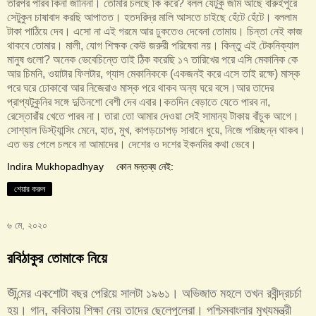
তারপর পারব কিনা জানিনা। তোমার চলছে কি করে? বলল যেটুকু জমি আছে বারুইপুরে
সেটুকুন চাষাবাদ করছি আপাতত। হতদরিদ্র মালি আসতে চাইছে হেঁটে হেঁটে। বললাম
টাকা পাঠিয়ে দেব। এসো না এই গরমে আর ঢুকতেও দেবেনা তোমায়। চিন্তা নেই কাজ
থাকবে তোমার। মালী, যোগ শিক্ষক কেউ জরুরী পরিষেবা নয়। কিন্তু এই টেকনিক্যাল
মানুষ গুলো? অনেক ভেবেচিন্তে তাই ঠিক করেছি ১৭ তারিখের পরে এসি মেকানিক কে
আর চিমনি, ওয়াটার ফিলটার, গ্যাস মেকানিককে (একজনই করে এসে তাই রক্ষে) মাস্ক
পরে ঘরে ঢোকাবো আর নিজেরাও মাস্ক পরে থাকব অন্য ঘরে বসে।আর তাদের
প্রাপ্যটুকুনির সঙ্গে দুতিনশো বেশী দেব এবার।কতদিন বেড়াতে যেতে পারব না,
রেস্তোরাঁয় খেতে পারব না। তারা তো আমার দেওয়া সেই সামান্য টাকায় বাঁচুক আগে।
সোশ্যাল ডিস্ট্যান্সিং মেনে, হাত, মুখ, কাপড়চোপড় সাবানে ধুয়ে, নিজে পরিচ্ছন্ন থাকব।
এত ভয় পেলে চলবে না আমাদের। দেশের ও দশের ইকনমির কথা ভেবে।
Indira Mukhopadhyay
কোন মন্তব্য নেই:
শেয়ার করুন
৬ মে, ২০২০
রবিঠাকুর তোমাকে নিয়ে
জ
ন্মের একশোটা বছর পেরিয়ে সালটা ১৯৬১। অভিজাত মহলে তখন রবীন্দ্রচর্চা
হয়। গান, কবিতায় শিক্ষা নেয় তাদের ছেলেপুলেরা। পশ্চিমবাংলার মুখ্যমন্ত্রী