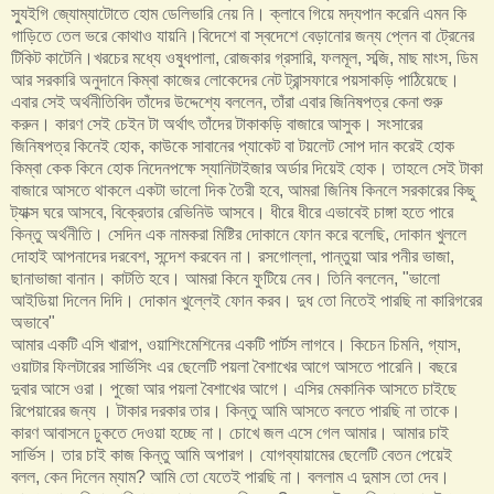
স্যুইগি জ্যোম্যাটোতে হোম ডেলিভারি নেয় নি। ক্লাবে গিয়ে মদ্যপান করেনি এমন কি
গাড়িতে তেল ভরে কোথাও যায়নি।বিদেশে বা স্বদেশে বেড়ানোর জন্য প্লেন বা ট্রেনের
টিকিট কাটেনি।খরচের মধ্যে ওষুধপালা, রোজকার গ্রসারি, ফলমূল, সব্জি, মাছ মাংস, ডিম
আর সরকারি অনুদানে কিম্বা কাজের লোকেদের নেট ট্রান্সফারে পয়সাকড়ি পাঠিয়েছে।
এবার সেই অর্থনীতিবিদ তাঁদের উদ্দেশ্যে বললেন, তাঁরা এবার জিনিষপত্র কেনা শুরু
করুন। কারণ সেই চেইন টা অর্থাৎ তাঁদের টাকাকড়ি বাজারে আসুক। সংসারের
জিনিষপত্র কিনেই হোক, কাউকে সাবানের প্যাকেট বা টয়লেট সোপ দান করেই হোক
কিম্বা কেক কিনে হোক নিদেনপক্ষে স্যানিটাইজার অর্ডার দিয়েই হোক। তাহলে সেই টাকা
বাজারে আসতে থাকলে একটা ভালো দিক তৈরী হবে, আমরা জিনিষ কিনলে সরকারের কিছু
ট্যাক্স ঘরে আসবে, বিক্রেতার রেভিনিউ আসবে। ধীরে ধীরে এভাবেই চাঙ্গা হতে পারে
কিন্তু অর্থনীতি। সেদিন এক নামকরা মিষ্টির দোকানে ফোন করে বলেছি, দোকান খুললে
দোহাই আপনাদের দরবেশ, সন্দেশ করবেন না। রসগোল্লা, পান্তুয়া আর পনীর ভাজা,
ছানাভাজা বানান। কাটতি হবে। আমরা কিনে ফুটিয়ে নেব। তিনি বললেন, "ভালো
আইডিয়া দিলেন দিদি। দোকান খুল্লেই ফোন করব। দুধ তো নিতেই পারছি না কারিগরের
অভাবে"
আমার একটি এসি খারাপ, ওয়াশিংমেশিনের একটি পার্টস লাগবে। কিচেন চিমনি, গ্যাস,
ওয়াটার ফিলটারের সার্ভিসিং এর ছেলেটি পয়লা বৈশাখের আগে আসতে পারেনি। বছরে
দুবার আসে ওরা। পুজো আর পয়লা বৈশাখের আগে। এসির মেকানিক আসতে চাইছে
রিপেয়ারের জন্য । টাকার দরকার তার। কিন্তু আমি আসতে বলতে পারছি না তাকে।
কারণ আবাসনে ঢুকতে দেওয়া হচ্ছে না। চোখে জল এসে গেল আমার। আমার চাই
সার্ভিস। তার চাই কাজ কিন্তু আমি অপারগ। যোগব্যায়ামের ছেলেটি বেতন পেয়েই
বলল, কেন দিলেন ম্যাম? আমি তো যেতেই পারছি না। বললাম এ দুমাস তো দেব।