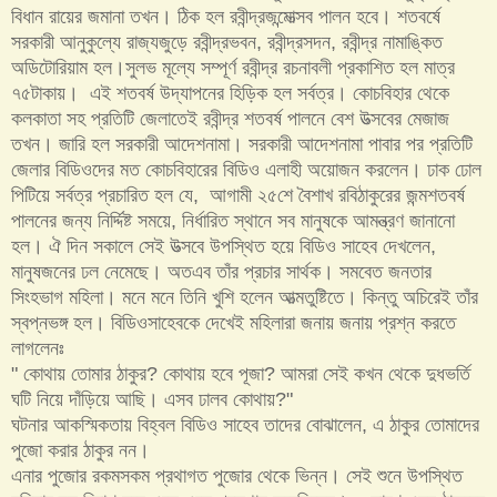
বিধান রায়ের জমানা তখন। ঠিক হল রবীন্দ্রজন্মোত্সব পালন হবে। শতবর্ষে
সরকারী আনুকুল্যে রাজ্যজুড়ে রবীন্দ্রভবন, রবীন্দ্রসদন, রবীন্দ্র নামাঙ্কিত
অডিটোরিয়াম হল।সুলভ মূল্যে সম্পূর্ণ রবীন্দ্র রচনাবলী প্রকাশিত হল মাত্র
৭৫টাকায়। এই শতবর্ষ উদ্‌যাপনের হিড়িক হল সর্বত্র। কোচবিহার থেকে
কলকাতা সহ প্রতিটি জেলাতেই রবীন্দ্র শতবর্ষ পালনে বেশ উত্সবের মেজাজ
তখন। জারি হল সরকারী আদেশনামা। সরকারী আদেশনামা পাবার পর প্রতিটি
জেলার বিডিওদের মত কোচবিহারের বিডিও এলাহী অয়োজন করলেন। ঢাক ঢোল
পিটিয়ে সর্বত্র প্রচারিত হল যে, আগামী ২৫শে বৈশাখ রবিঠাকুরের জন্মশতবর্ষ
পালনের জন্য নির্দ্দিষ্ট সময়ে, নির্ধারিত স্থানে সব মানুষকে আমন্ত্রণ জানানো
হল। ঐ দিন সকালে সেই উত্সবে উপস্থিত হয়ে বিডিও সাহেব দেখলেন,
মানুষজনের ঢল নেমেছে। অতএব তাঁর প্রচার সার্থক। সমবেত জনতার
সিংহভাগ মহিলা। মনে মনে তিনি খুশি হলেন আত্মতুষ্টিতে। কিন্তু অচিরেই তাঁর
স্বপ্নভঙ্গ হল। বিডিওসাহেবকে দেখেই মহিলারা জনায় জনায় প্রশ্ন করতে
লাগলেনঃ
" কোথায় তোমার ঠাকুর? কোথায় হবে পূজা? আমরা সেই কখন থেকে দুধভর্তি
ঘটি নিয়ে দাঁড়িয়ে আছি। এসব ঢালব কোথায়?"
ঘটনার আকস্মিকতায় বিহ্বল বিডিও সাহেব তাদের বোঝালেন, এ ঠাকুর তোমাদের
পুজো করার ঠাকুর নন।
এনার পুজোর রকমসকম প্রথাগত পুজোর থেকে ভিন্ন। সেই শুনে উপস্থিত