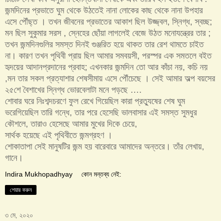
জন্মদিনের প্রভাতে ঘুম থেকে উঠতেই নানা লোকের কাছ থেকে নানা উপহার
এসে পৌঁছ্ত । তখন জীবনের প্রভাতের আকাশ ছিল উজ্জ্বল, স্নিগ্ধ, স্বচ্ছ;
মন ছিল সুকুমার সরস , স্নেহের ছোঁয়া লাগলেই বেজে উঠত মনোযন্ত্রের তার ;
তখন জন্মদিনগুলির সমস্ত দিনই গুঞ্জরিত হয়ে থাকত তার রেশ থামতে চাইত
না। কারণ তখন পৃথিবী প্রায় ছিল আমার সমবয়সী, পরস্পর এক সমতলে ব‌ইত
হৃদয়ের আদানপ্রদানের প্রবাহ; এখনকার জন্মদিন তো আর কাঁচা নয়, কচি নয়
,মন তার সকল প্রত্যাশার শেষসীমায় এসে পৌঁচেছে । সেই আমার অল্প বয়সের
২৫শে বৈশাখের স্নিগ্ধ ভোরবেলাটা মনে পড়ছে ….
শোবার ঘরে নিঃশব্দচরণে ফুল রেখে গিয়েছিল কারা প্রত্যুষের শেষ ঘুম
ভরেগিয়েছিল তারি গন্ধে, তার পরে হেসেছি ভালবাসার এই সমস্ত সুমধুর
কৌশলে, তারাও হেসেছে আমার মুখের দিকে চেয়ে,
সার্থক হয়েছে এই পৃথিবীতে জন্মগ্রহণ ।
শোকাতাপা সেই মানুষটির জন্ম হয় বারেবারে আমাদের অন্তরে। তাঁর লেখায়,
গানে।
Indira Mukhopadhyay
কোন মন্তব্য নেই:
শেয়ার করুন
৩ মে, ২০২০