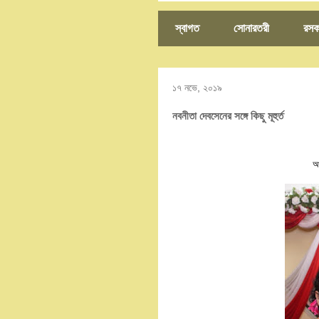
স্বাগত
সোনারতরী
রসক
১৭ নভে, ২০১৯
নবনীতা দেবসেনের সঙ্গে কিছু মূহুর্ত
আ