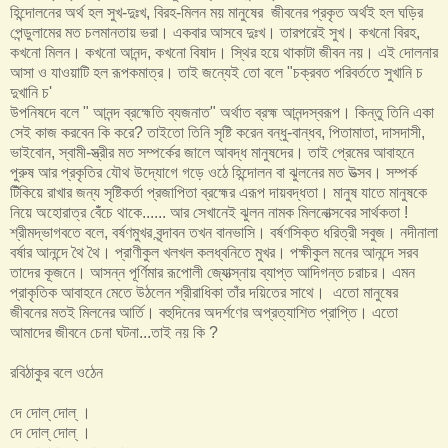
হিন্দোলনের অর্থ হল সুখ-দুঃখ, বিরহ-মিলন ময় মানুষের জীবনের প্রকৃত অর্থ‌ই হল ঘড়ির
পেন্ডুলামের মত চলমানতায় ভরা। একবার আসবে দুঃখ। তারপরেই সুখ। কখনো বিরহ,
কখনো মিলন। কখনো আনন্দ, কখনো বিষাদ। স্থির হয়ে থাকাটা জীবন নয়। এই দোলনার
আসা ও যাওয়াটি হল রূপকমাত্র। তাই জন্যেই তো বলে "চক্রবত পরিবর্ততে সুখানি চ
দুখানি চ'
উপনিষদে বলে " আনন্দ ব্রহ্মেতি ব্যজনাত" অর্থাত ব্রহ্ম আনন্দস্বরূপ। কিন্তু তিনি একা
সেই কাজ করবেন কি করে? তাইতো তিনি সৃষ্টি করেন বন্ধু-বান্ধব, পিতামাতা, দাসদাসী,
ভাইবোন, স্বামী-স্ত্রীর মত সম্পর্কের জালে আবদ্ধ মানুষদের। তাই প্রেমের আবাহনে
পুরুষ আর প্রকৃতির যৌথ উদ্যোগে গড়ে ওঠে হিন্দোলন বা ঝুলনের মত উত্সব। সম্পর্ক
টিঁকিয়ে রাখার জন্য সৃষ্টিকর্তা প্রজাপিতা ব্রহ্মের এরূপ দায়বদ্ধতা। মানুষ যাতে মানুষকে
নিয়ে অহোরাত্র বেঁঁচে থাকে...... আর সেখানেই ঝুলন নামক মিলনোত্সবের সার্থকতা !
শ্রীমদ্ভাগবতে বলে, বর্ষণমুখর বৃন্দাবন তখন বানভাসি। বর্ষণসিক্ত ধরিত্রী সবুজ। নদীনালা
বর্ষার আনন্দে থৈ থৈ। প্রাণীকুল খলখল কলধ্বনিতে মুখর। পক্ষীকুল মনের আনন্দে সরব
তাদের কূজনে। আসন্ন পূর্ণিমার রূপোলী জ্যোত্স্নায় ব্যাপ্ত আদিগন্ত চরাচর। এমন
প্রাকৃতিক আবাহনে মেতে উঠলেন শ্রীরাধিকা তাঁর দয়িতের সাথে। এতো মানুষের
জীবনের মত‌ই মিলনের আর্তি। বহুদিনের অদর্শণের অপ্রত্যাশিত প্রাপ্তি। এতো
আমাদের জীবনে চেনা ঘটনা...তাই নয় কি ?
রবিঠাকুর বলে ওঠেন
দে দোল্‌ দোল্‌ ।
দে দোল্‌ দোল্‌ ।