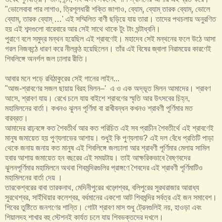
"ভোলেবাবা পার লাগাও, ত্রিশূলধারী শক্তি জাগাও, ব্যোম্‌, ব্যোম্‌ তারক ব্যোম্‌, ভোলে
ব্যোম্‌, তারক ব্যোম্‌ …' এই সম্মিলিত বাণী ছড়িয়ে যায় তারা। তাদের পথচলায় অনুরণিত
হয় এই শব্দগুলো বারেবারে আর সেই সাথে থাকে টুং টাং ঘন্টাধ্বনি।
পুরাণে বলে সমুদ্র মন্থন হয়েছিল এই শ্রাবণেই। মহাদেব সেই মন্থনের ফলে উঠে আসা
গরল নিজকন্ঠে ধারণ করে নীলকন্ঠ হয়েছিলেন। তাঁর এই বিষের জ্বালা নিরাময়ের কারণেই
শিবলিঙ্গে অনর্গল জল ঢালার রীতি।
আবার মনে পড়ে রবিঠাকুরের সেই গানের লাইন...
"আজ-শ্রাবণের সজল ছায়ায় বিরহ মিলন–' এ ও এক অদ্ভূত মিলন আমাদের। শ্রাবণ
আসে, শ্রাবণ যায়। রেখে চলে যায় বাইশে শ্রাবণের স্মৃতি আর উৎসবের চিহ্ন,
মহামিলনের বার্তা। কখনও ঝুলন পূর্ণিমা বা রাখীবন্ধন কখনও শ্রাবণী পূর্ণিমার মত
বারব্রত।
আমাদের রাঢ়বঙ্গে কত শৈবতীর্থ আর কত পরিচিত এই সব প্রাচীন শৈবতীর্থে এই শ্রাবণেই
মানুষ জমায়েত হয় পুণ্যলাভের আশায়। শুধুই কি পুণ্যলাভ? এই দল বেঁধে প্রতিটি পাড়া
থেকে জনায় জনায় কত মানুষ এই শিবলিঙ্গে জলঢালা আর শ্রাবণী পূর্ণিমার মেলায় সামিল
হবার আশায় জমায়েত হন বছরের এই সময়টায়। তাই আক্ষরিকভাবে বৈষ্ণবদের
ঝুলনপূর্ণিমার মহামিলনে অথবা শিবমন্দিরগুলির প্রাঙ্গণে শৈবদের এই শ্রাবণী পূর্ণিমাটিও
মহামিলনের বার্তা দেয় ।
তারকেশ্বরের বাবা তারকনাথ, মেদিনীপুরের খড়্গেশ্বর, বলিপুরের সুরথরাজার আরাধ্য
সুরথেশ্বর, সাইঁথিয়ার কলেশ্বর, বর্ধমানের একশো আট শিবমন্দির সর্বত্র এই জন সমাবেশ।
শিবের তুষ্টিতে জনগণের শান্তি। গোটা শ্রাবণ মাস শুধু ট্রেনগুলিই নয়, হাওড়া এবং
শিয়ালদহ শাখার বহু স্টেশনই কার্যত চলে যায় শিবভক্তদের দখলে।