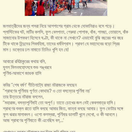
জলযাত্রীদের জন্য পসরা নিয়ে আশপাশের গ্রাম থেকে দোকানিরাও বসে পড়ে।
প্লাস্টিকের ঘট, মাটির কলসি, ফুল বেলপাতা, গেরুয়া পোশাক, বাঁক, গামছা, তোয়ালে, বাঁক
সাজানোর উপকরণ হিসেবে ঘণ্টা, কী থাকে না সেখানে? এভাবেই বুঝি বছরের পর বছর
টিকে থাকে হিন্দুদের শিবমহিমা, তাদের ধর্মবিশ্বাস। শ্রাবণ যে মহাদেবের বড়ো প্রিয়
মাস। ভক্তের ঢল নামাতে তিনিও খুশি হন যে!
আবারো রবিঠাকুরের কথায় বলি,
যুগল মিলনমহোৎসবে শুভ শঙ্খরবে
পূর্ণিমা-আকাশে জাগুক হাসি
কবির "শেষ বর্ষণ' গীতিনাট্যে রাজা নটরাজকে বলছেন
"শ্রাবণের পূর্ণিমায় পূর্ণতা কোথায়? ও তো বসন্তের পূর্ণিমা নয়'
তার উত্তরে নটরাজ বললেন,
"মহারাজ, বসন্তপূর্ণিমাই তো অপূর্ণ। তাতে চোখের জল নেই কেবলমাত্র হাসি।
শ্রাবণের শুক্ল রাতে হাসি বলছে আমার জিত, কান্না বলছে আমার। ফুল ফোটার সঙ্গে
ফুল ঝরার মালাবদল। ওগো কলস্বরা, পূর্ণিমার ডালাটি খুলে দেখো, ও কী আনলে।
আজ শ্রাবণের পূর্ণিমাতে কী এনেছিস বল্‌...'