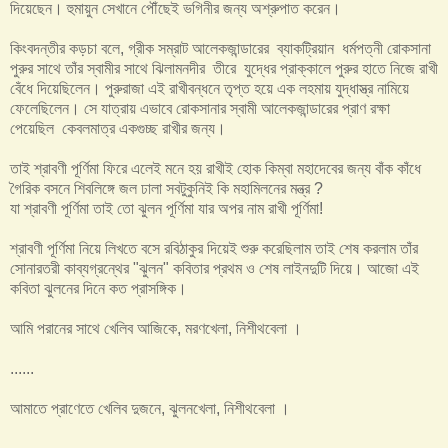
দিয়েছেন। হুমায়ুন সেখানে পৌঁছেই ভগিনীর জন্য অশ্রুপাত করেন।
কিংবদন্তীর কড়চা বলে, গ্রীক সম্রাট আলেকজান্ডারের ব্যাকট্রিয়ান ধর্মপত্নী রোকসানা
পুরুর সাথে তাঁর স্বামীর সাথে ঝিলামনদীর তীরে যুদ্ধের প্রাক্কালে পুরুর হাতে নিজে রাখী
বেঁধে দিয়েছিলেন। পুরুরাজা এই রাখীবন্ধনে তৃপ্ত হয়ে এক লহমায় যুদ্ধাস্ত্র নামিয়ে
ফেলেছিলেন। সে যাত্রায় এভাবে রোকসানার স্বামী আলেকজান্ডারের প্রাণ রক্ষা
পেয়েছিল কেবলমাত্র একগুচ্ছ রাখীর জন্য।
তাই শ্রাবণী পূর্ণিমা ফিরে এলেই মনে হয় রাখীই হোক কিম্বা মহাদেবের জন্য বাঁক কাঁধে
গৈরিক বসনে শিবলিঙ্গে জল ঢালা সবটুকুনিই কি মহামিলনের মন্ত্র ?
যা শ্রাবণী পূর্ণিমা তাই তো ঝুলন পূর্ণিমা যার অপর নাম রাখী পূর্ণিমা!
শ্রাবণী পূর্ণিমা নিয়ে লিখতে বসে রবিঠাকুর দিয়েই শুরু করেছিলাম তাই শেষ করলাম তাঁর
সোনারতরী কাব্যগ্রন্থের "ঝুলন" কবিতার প্রথম ও শেষ লাইনদুটি দিয়ে। আজো এই
কবিতা ঝুলনের দিনে কত প্রাসঙ্গিক।
আমি পরানের সাথে খেলিব আজিকে, মরণখেলা, নিশীথবেলা ।
......
আমাতে প্রাণেতে খেলিব দুজনে, ঝুলনখেলা, নিশীথবেলা ।