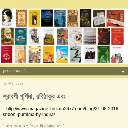
▼
২১ আগ, ২০১৬
শ্রাবণী পূর্ণিমা, রবিঠাকুর এবং
http://www.magazine.kolkata24x7.com/blog/21-08-2016-
sriboni-purnima-by-indira/
" আজ শ্রাবণের পূর্ণিমাতে কী এনেছিস বল্‌–'