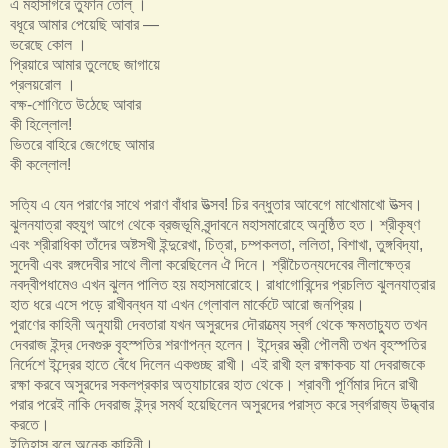
এ মহাসাগরে তুফান তোল্‌ ।
বধূরে আমার পেয়েছি আবার —
ভরেছে কোল ।
প্রিয়ারে আমার তুলেছে জাগায়ে
প্রলয়রোল ।
বক্ষ-শোণিতে উঠেছে আবার
কী হিল্লোল!
ভিতরে বাহিরে জেগেছে আমার
কী কল্লোল!
সত্যি এ যেন পরাণের সাথে পরাণ বাঁধার উত্সব! চির বন্ধুতার আবেগে মাখোমাখো উত্সব।
ঝুলনযাত্রা বহুযুগ আগে থেকে ব্রজভূমি বৃন্দাবনে মহাসমারোহে অনুষ্ঠিত হত। শ্রীকৃষ্ণ
এবং শ্রীরাধিকা তাঁদের অষ্টসখী ইন্দুরেখা, চিত্রা, চম্পকলতা, ললিতা, বিশাখা, তুঙ্গবিদ্যা,
সুদেবী এবং রঙ্গদেবীর সাথে লীলা করেছিলেন ঐ দিনে। শ্রীচৈতন্যদেবের লীলাক্ষেত্র
নবদ্বীপধামেও এখন ঝুলন পালিত হয় মহাসমারোহে। রাধাগোবিন্দের প্রচলিত ঝুলনযাত্রার
হাত ধরে এসে পড়ে রাখীবন্ধন যা এখন গ্লোবাল মার্কেটে আরো জনপ্রিয়।
পুরাণের কাহিনী অনুযায়ী দেবতারা যখন অসুরদের দৌরাত্ম্যে স্বর্গ থেকে ক্ষমতাচ্যুত তখন
দেবরাজ ইন্দ্র দেবগুরু বৃহস্পতির শরণাপন্ন হলেন। ইন্দ্রের স্ত্রী পৌলমী তখন বৃহস্পতির
নির্দেশে ইন্দ্রের হাতে বেঁধে দিলেন একগুচ্ছ রাখী। এই রাখী হল রক্ষাকবচ যা দেবরাজকে
রক্ষা করবে অসুরদের সকলপ্রকার অত্যাচারের হাত থেকে। শ্রাবণী পূর্ণিমার দিনে রাখী
পরার পরেই নাকি দেবরাজ ইন্দ্র সমর্থ হয়েছিলেন অসুরদের পরাস্ত করে স্বর্গরাজ্য উদ্ধ্বার
করতে।
ইতিহাস বলে অনেক কাহিনী।