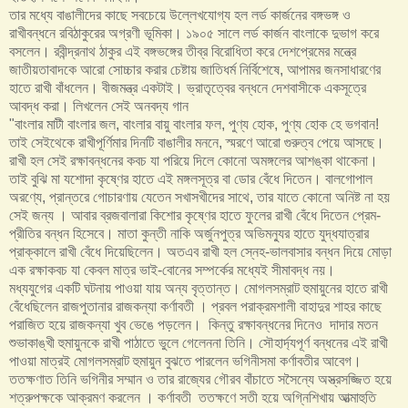
তার মধ্যে বাঙালীদের কাছে সবচেয়ে উল্লেখযোগ্য হল লর্ড কার্জনের বঙ্গভঙ্গ ও
রাখীবন্ধনে রবিঠাকুরের অগ্রণী ভূমিকা। ১৯০৫ সালে লর্ড কার্জন বাংলাকে দুভাগ করে
বসলেন। রবীন্দ্রনাথ ঠাকুর এই বঙ্গভঙ্গের তীব্র বিরোধিতা করে দেশপ্রেমের মন্ত্রে
জাতীয়তাবাদকে আরো সোচ্চার করার চেষ্টায় জাতিধর্ম নির্বিশেষে, আপামর জনসাধারণের
হাতে রাখী বাঁধলেন। বীজমন্ত্র একটাই। ভ্রাতৃত্বের বন্ধনে দেশবাসীকে একসূত্রে
আবদ্ধ করা। লিখলেন সেই অনবদ্য গান
"বাংলার মাটী বাংলার জল, বাংলার বায়ু বাংলার ফল, পুণ্য হোক, পুণ্য হোক হে ভগবান!
তাই সেইথেকে রাখীপূর্ণিমার দিনটি বাঙালীর মননে, স্মরণে আরো গুরুত্ব পেয়ে আসছে।
রাখী হল সেই রক্ষাবন্ধনের কবচ যা পরিয়ে দিলে কোনো অমঙ্গলের আশঙ্কা থাকেনা।
তাই বুঝি মা যশোদা কৃষ্ণের হাতে এই মঙ্গলসূত্র বা ডোর বেঁধে দিতেন। বালগোপাল
অরণ্যে, প্রান্তরে গোচারণায় যেতেন সখাসখীদের সাথে, তার যাতে কোনো অনিষ্ট না হয়
সেই জন্য । আবার ব্রজবালারা কিশোর কৃষ্ণের হাতে ফুলের রাখী বেঁধে দিতেন প্রেম-
প্রীতির বন্ধন হিসেবে। মাতা কুন্তী নাকি অর্জুনপুত্র অভিমন্যুর হাতে যুদ্ধযাত্রার
প্রাক্কালে রাখী বেঁধে দিয়েছিলেন। অতএব রাখী হল স্নেহ-ভালবাসার বন্ধন দিয়ে মোড়া
এক রক্ষাকবচ যা কেবল মাত্র ভাই-বোনের সম্পর্কের মধ্যেই সীমাবদ্ধ নয়।
মধ্যযুগের একটি ঘটনায় পাওয়া যায় অন্য বৃত্তান্ত। মোগলসম্রাট হুমায়ুনের হাতে রাখী
বেঁধেছিলেন রাজপুতানার রাজকন্যা কর্ণাবতী । প্রবল পরাক্রমশালী বাহাদুর শাহর কাছে
পরাজিত হয়ে রাজকন্যা খুব ভেঙে পড়লেন। কিন্তু রক্ষাবন্ধনের দিনেও দাদার মতন
শুভাকাঙ্খী হুমায়ুনকে রাখী পাঠাতে ভুলে গেলেননা তিনি। সৌহার্দ্যপূর্ণ বন্ধনের এই রাখী
পাওয়া মাত্র‌ই মোগলসম্রাট হুমায়ুন বুঝতে পারলেন ভগিনীসমা কর্ণাবতীর আবেগ।
ততক্ষণাত তিনি ভগিনীর সম্মান ও তার রাজ্যের গৌরব বাঁচাতে সসৈন্যে অস্ত্রসজ্জিত হয়ে
শত্রুপক্ষকে আক্রমণ করলেন । কর্ণাবতী ততক্ষণে সতী হয়ে অগ্নিশিখায় আত্মাহুতি