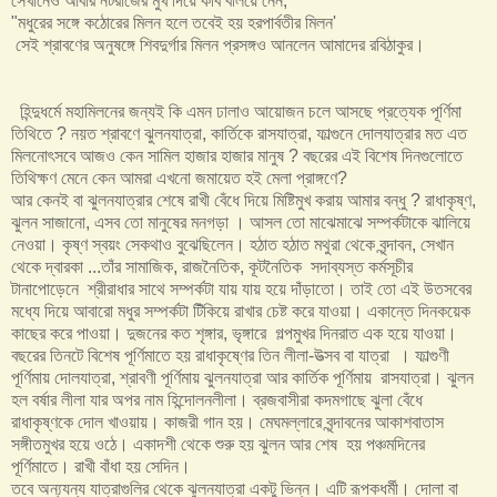
সেখানেও আবার নটরাজের মুখ দিয়ে কবি বলিয়ে নেন,
"মধুরের সঙ্গে কঠোরের মিলন হলে তবেই হয় হরপার্বতীর মিলন'
সেই শ্রাবণের অনুষঙ্গে শিবদুর্গার মিলন প্রসঙ্গও আনলেন আমাদের রবিঠাকুর।
হিন্দুধর্মে মহামিলনের জন্য‌ই কি এমন ঢালাও আয়োজন চলে আসছে প্রত্যেক পূর্ণিমা
তিথিতে ? নয়ত শ্রাবণে ঝুলনযাত্রা, কার্তিকে রাসযাত্রা, ফাল্গুনে দোলযাত্রার মত এত
মিলনোৎসবে আজও কেন সামিল হাজার হাজার মানুষ ? বছরের এই বিশেষ দিনগুলোতে
তিথিক্ষণ মেনে কেন আমরা এখনো জমায়েত হ‌ই মেলা প্রাঙ্গণে?
আর কেন‌ই বা ঝুলনযাত্রার শেষে রাখী বেঁধে দিয়ে মিষ্টিমুখ করায় আমার বন্ধু ? রাধাকৃষ্ণ,
ঝুলন সাজানো, এসব তো মানুষের মনগড়া । আসল তো মাঝেমাঝে সম্পর্কটাকে ঝালিয়ে
নেওয়া। কৃষ্ণ স্বয়ং সেকথাও বুঝেছিলেন। হঠাত হঠাত মথুরা থেকে বৃন্দাবন, সেখান
থেকে দ্বারকা ...তাঁর সামাজিক, রাজনৈতিক, কূটনৈতিক সদাব্যস্ত কর্মসূচীর
টানাপোড়েনে শ্রীরাধার সাথে সম্পর্কটা যায় যায় হয়ে দাঁড়াতো। তাই তো এই উতসবের
মধ্যে দিয়ে আবারো মধুর সম্পর্কটা টিঁকিয়ে রাখার চেষ্ট করে যাওয়া। একান্তে দিনকয়েক
কাছের করে পাওয়া। দুজনের কত শৃঙ্গার, ভৃঙ্গারে গল্পমুখর দিনরাত এক হয়ে যাওয়া।
বছরের তিনটে বিশেষ পূর্ণিমাতে হয় রাধাকৃষ্ণের তিন লীলা-উত্সব বা যাত্রা । ফাল্গুণী
পূর্ণিমায় দোলযাত্রা, শ্রাবণী পূর্ণিমায় ঝুলনযাত্রা আর কার্তিক পূর্ণিমায় রাসযাত্রা। ঝুলন
হল বর্ষার লীলা যার অপর নাম হিন্দোলনলীলা। ব্রজবাসীরা কদমগাছে ঝুলা বেঁধে
রাধাকৃষ্ণকে দোল খাওয়ায়। কাজরী গান হয়। মেঘমল্লারে বৃন্দাবনের আকাশবাতাস
সঙ্গীতমুখর হয়ে ওঠে। একাদশী থেকে শুরু হয় ঝুলন আর শেষ হয় পঞ্চমদিনের
পূর্ণিমাতে। রাখী বাঁধা হয় সেদিন।
তবে অন্য্যন্য যাত্রাগুলির থেকে ঝুলনযাত্রা একটু ভিন্ন। এটি রূপকধর্মী। দোলা বা