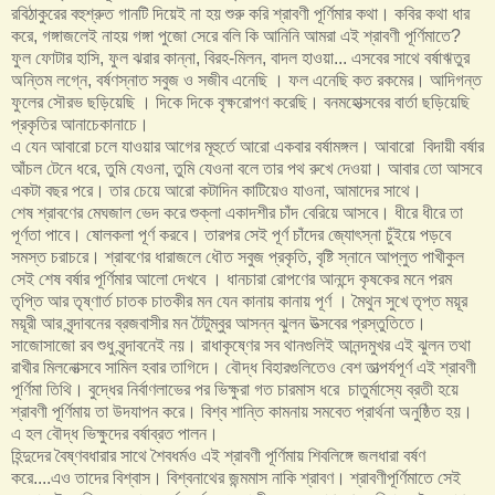
রবিঠাকুরের বহুশ্রুত গানটি দিয়েই না হয় শুরু করি শ্রাবণী পূর্ণিমার কথা। কবির কথা ধার
করে, গঙ্গাজলেই নাহয় গঙ্গা পুজো সেরে বলি কি আনিনি আমরা এই শ্রাবণী পূর্ণিমাতে?
ফুল ফোটার হাসি, ফুল ঝরার কান্না, বিরহ-মিলন, বাদল হাওয়া... এসবের সাথে বর্ষাঋতুর
অন্তিম লগ্নে, বর্ষণস্নাত সবুজ ও সজীব এনেছি । ফল এনেছি কত রকমের। আদিগন্ত
ফুলের সৌরভ ছড়িয়েছি । দিকে দিকে বৃক্ষরোপণ করেছি। বনমহোত্সবের বার্তা ছড়িয়েছি
প্রকৃতির আনাচেকানাচে।
এ যেন আবারো চলে যাওয়ার আগের মূহুর্তে আরো একবার বর্ষামঙ্গল। আবারো বিদায়ী বর্ষার
আঁচল টেনে ধরে, তুমি যেওনা, তুমি যেওনা বলে তার পথ রুখে দেওয়া। আবার তো আসবে
একটা বছর পরে। তার চেয়ে আরো কটাদিন কাটিয়েও যাওনা, আমাদের সাথে।
শেষ শ্রাবণের মেঘজাল ভেদ করে শুক্লা একাদশীর চাঁদ বেরিয়ে আসবে। ধীরে ধীরে তা
পূর্ণতা পাবে। ষোলকলা পূর্ণ করবে। তারপর সেই পূর্ণ চাঁদের জ্যোৎস্না চুঁইয়ে পড়বে
সমস্ত চরাচরে। শ্রাবণের ধারাজলে ধৌত সবুজ প্রকৃতি, বৃষ্টি স্নানে আপ্লুত পাখীকুল
সেই শেষ বর্ষার পূর্ণিমার আলো দেখবে । ধানচারা রোপণের আনন্দে কৃষকের মনে পরম
তৃপ্তি আর তৃষ্ণার্ত চাতক চাতকীর মন যেন কানায় কানায় পূর্ণ । মৈথুন সুখে তৃপ্ত ময়ূর
ময়ূরী আর বৃন্দাবনের ব্রজবাসীর মন টৈটুম্বুর আসন্ন ঝুলন উত্সবের প্রস্তুতিতে।
সাজোসাজো রব শুধু বৃন্দাবনেই নয়। রাধাকৃষ্ণের সব থানগুলিই আনন্দমুখর এই ঝুলন তথা
রাখীর মিলনোত্সবে সামিল হবার তাগিদে। বৌদ্ধ বিহারগুলিতেও বেশ তাত্পর্যপূর্ণ এই শ্রাবণী
পূর্ণিমা তিথি। বুদ্ধের নির্বাণলাভের পর ভিক্ষুরা গত চারমাস ধরে চাতুর্মাস্যে ব্রতী হয়ে
শ্রাবণী পূর্ণিমায় তা উদযাপন করে। বিশ্ব শান্তি কামনায় সমবেত প্রার্থনা অনুষ্ঠিত হয়।
এ হল বৌদ্ধ ভিক্ষুদের বর্ষাব্রত পালন।
হিন্দুদের বৈষ্ণবধারার সাথে শৈবধর্মও এই শ্রাবণী পূর্ণিমায় শিবলিঙ্গে জলধারা বর্ষণ
করে....এও তাদের বিশ্বাস। বিশ্বনাথের জন্মমাস নাকি শ্রাবণ। শ্রাবণীপূর্ণিমাতে সেই