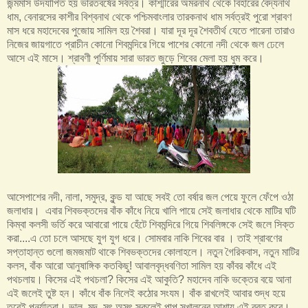
জন্মমাস উদযাপিত হয় ভারতবর্ষের সর্বত্র। কাশ্মীরের অমরনাথ থেকে বিহারের বৈদ্যনাথ
ধাম, বেনারসের কাশীর বিশ্বনাথ থেকে পশ্চিমবাংলার তারকনাথ ধাম সর্বত্র‌ই পুরো শ্রাবণ
মাস ধরে মহাদেবের পুজোয় সামিল হয় শৈবরা। যারা দূর দূর শৈবতীর্থ যেতে পারেনা তারাও
নিজের জায়গাতে প্রাচীন কোনো শিবমন্দিরে গিয়ে পাশের কোনো নদী থেকে জল ঢেলে
আসে এই মাসে। শ্রাবণী পূর্ণিমায় সারা ভারত জুড়ে শিবের মেলা হয় ধুম করে।
আসেপাশের নদী, নালা, সমুদ্র, কুন্ড যা আছে সবই তো বর্ষার জল পেয়ে ফুলে ফেঁপে ওঠা
জলাধার। এবার শিবভক্তদের বাঁক কাঁধে নিয়ে খালি পায়ে সেই জলাধার থেকে মাটির ঘটি
কিম্বা কলসী ভর্তি করে আবারো পায়ে হেঁটে শিবমন্দিরে গিয়ে শিবলিঙ্গকে সেই জলে সিক্ত
করা....এ তো চলে আসছে যুগ যুগ ধরে। সোমবার নাকি শিবের বার । তাই শ্রাবণের
সপ্তাহান্ত গুলো জমজমাট থাকে শিবভক্তদের কোলাহলে। নতুন গৈরিকবাস, নতুন মাটির
কলস, বাঁক আরো আনুষাঙ্গিক কতকিছু! আবালবৃদ্ধবণিতা সামিল হয় কাঁবর কাঁধে এই
পথচলায়। কিসের এই পথচলা? কিসের এই আকুতি? মহাদেব নাকি ভক্তের বয়ে আনা
এই জলেই তুষ্ট হন। কাঁধে বাঁক নিলেই কঠোর সংযম। বাঁক রাখলেই আবার শুদ্ধ হয়ে
তবেই পুনর্যাত্রা। ভাল, মন্দ, সৎ অসৎ সকলেই পাপ স্খালনের আশায় এই ব্রত করে।