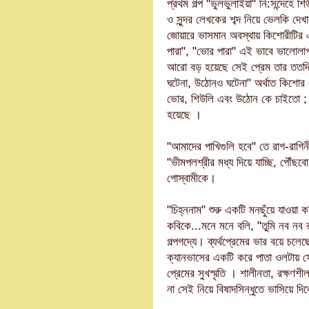
প্রথম গল্প "ভুলভুলাইয়া" নি:সন্দেহে 
ও সুন্দর লেখকের শব্দ নিয়ে ভেলকি দেখ
জোয়ারে ভাসমান অবস্থায় কিশোরীটির 
পারা", "ভোর পারা" এই ভাবে ভালোলাগা
আরো বড় হয়েছে সেই প্রেম তার ততদ
ঘটেনা, উঠোনও ঘটেনা" অর্থাত কিশোর
ভোর, শিউলি এবং উঠোন কে চাইতো ; এখ
হয়েছে ।
"আমাদের পাখিগুলি হবে" তে রাগ-রাগিনী
"ভীমপলশ্রীর মধ্য দিয়ে যাচ্ছি, পৌঁছবো
গোস্বামীকে।
"চিহ্ননাম" শুরু একটি মনছুঁয়ে যাওয়া
কবিকে...মনে মনে বলি, "তুমি নব নব র
গল্পগদ্যে। ব্যর্থপ্রেমের ভার বয়ে চ
ক্যানভাসের একটি করে পাতা ওলটায় সে
প্রেমের সুখস্মৃতি । শালীনতা, রক্ষণশ
না সেই নিয়ে বিষাদসিন্ধুতে ভাসিয়ে দ