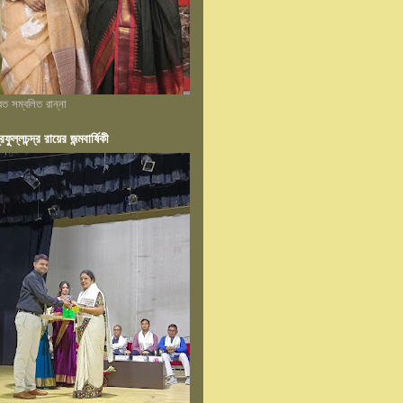
্রত সম্বলিত রান্না
রফুল্লচন্দ্র রায়ের জন্মবার্ষিকী