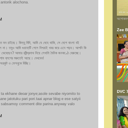
 antorik alochona.
অশোকনগর 
AM
Zee Ba
ে মন চাইছে। কিন্তু দিদি, আমি যে দেহে থাকি, সে দেশে বাংলা বই
 মেলে না। তবুও আমি গুয়াহাটি গেলে নিশ্চয়ই খবর করে এনে পড়ব। আপনি কি
বেছেন? আমার রবীন্দ্রনাথ নিয়ে লেখাটা দৈনিক জনকণ্ঠে বেরুচ্ছে।
পাম ব্লগের শুরুতেই আছে। দেখবেন!
কুট ও ফেসবুকে দিচ্ছি।
DVC 7
ta ekhane deoar jonye;asole sevabe niyomito to
ane jatotuku pari pori.taai apnar blog e ese satyii
o sabsamoy comment dite parina.anyway valo
PM