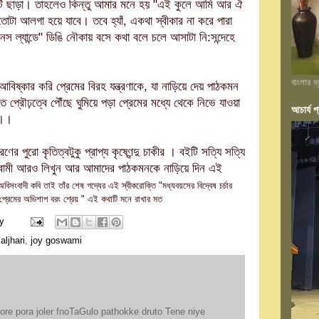
ষদুটি ছাড়া। তাহলেও কিন্তু আমার মনে হয় "এই কুলে আমি আর ঐ
ূতোটা আলগা হয়ে যাবে। তবে হ্যাঁ, একথা স্বীকার না করে পারা
যানস ল্যান্ডে" ডিঙি নৌকায় বসে কথা বলে চলে আসাটা নি:সন্দেহে
বাংলার ব
িষ্কার করি প্রেমের বিরহ যন্ত্রণাকে, যা নাড়িয়ে দেয় পাঠকমন
প্রৌঢ়ত্বে পৌঁছে ঘুমিয়ে পড়া প্রেমের মধ্যে থেকে নিভে যাওয়া
আচার্য প্
 ।।
 পুরো কৃতিত্বটুকু প্রাপ্য কৃষ্ণেন্দু চাকীর । ব‌ইটি সত্যি সত্যি
স্বামী আরও লিখুন আর আমাদের পাঠকমনকে নাড়িয়ে দিন এই
অবিসংবাদী কবি তাই তাঁর শেষ গদ্যের এই স্বীকরোক্তি "মধ্যবয়সের বিদ্বেষ চর্চার
 প্রেমের অভিশাপ বরং শ্রেয় " এই কথাটি মনে রাখার মত
y
jaljhari
,
joy goswami
jhore pora joler fnoTaGulo pathokke druto Tene niye