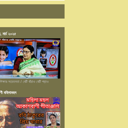
, মার্চ ২০২৫
শিক্ষার সচেতনতা / বেটি বাঁচাও বেটি পড়াও
ণী মহিলামহল