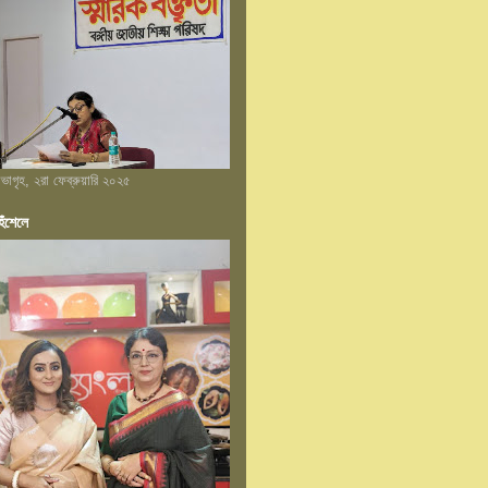
 সভাগৃহ, ২রা ফেব্রুয়ারি ২০২৫
েঁশেলে