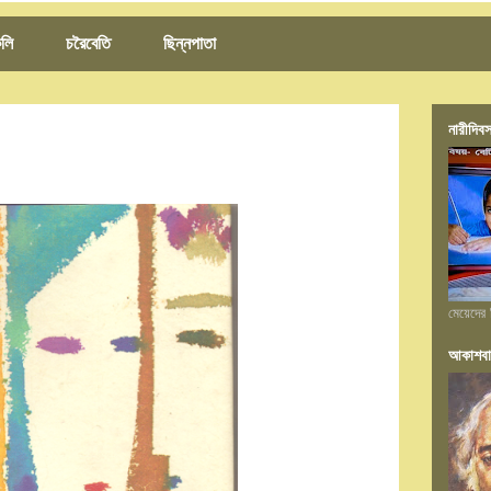
লি
চরৈবেতি
ছিন্নপাতা
নারীদিবস
মেয়েদের 
আকাশবা