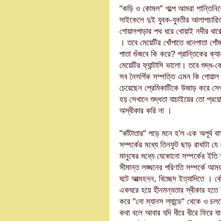
"কড়ি ও কোমল" গল্পে আমরা শান্তিনিক
সাইকেলে দুই যুবক-যুবতীর আলাপচারিতা 
গোয়ালপাড়ার পথ ধরে খোয়াই নদীর ধার
। তবে মেয়েটির খোঁপাতে ধনেপাতা গোঁ
পাতা গুঁজবে কি করে? প্রান্তিকের ক্
মেয়েটির ফ্যান্টাসি ভালো। তবে শুদ্ধ-
সব নৈসর্গিক সম্পত্তি এমন কি গোয়াল
চেয়েছেন প্রেমিকাটিকে উজাড় করে সেখ
হয় সেখানে শুদ্ধতা যাচাইয়ের তো প্র
অস্বীকার করি না ।
"কাঁটাতার" পড়ে মনে হ'ল এক অপূর্ব ব
সম্পর্কের মধ্যে তিনফুট ছাড় রাখাটা 
মানুষের মধ্যে যেকোনো সম্পর্কের ইতি
সীমান্ত লঙ্ঘনের পরিণতি সম্পর্কে আম
ঘটে আত্মহনন, বিচ্ছেদ ইত্যাদিতে । ক
একঘরে হয়ে হীনমন্যতার স্বীকার হতে 
করে "নো ম্যানস ল্যান্ডে" থেকে ও চলতে
কথা বলে আবার যদি ধীরে ধীরে ফিরে যা