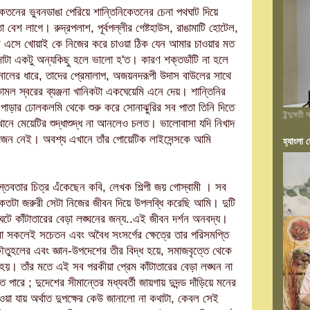
েতনের ভুবনডাঙা পেরিয়ে শান্তিনিকেতনের চেনা পথঘাট দিয়ে
বেশ লাগে। রুদ্রপলাশ, পূর্বপল্লীর গেষ্টহাউস, রাঙামাটি হোটেল,
ে এসে খোয়াই কে নিজের করে চাওয়া ঠিক যেন আমার চাওয়ার মত
জাটা একটু অন্যকিছু হলে ভালো হ'ত। কারণ শক্তডাঁটি না হলে
যানালের ধারে, তাদের প্রেমালাপ, অজয়নদরূপী উদাস বাউলের সাথে
কোমল স্বরের ব্যঞ্জনা খানিকটা একঘেয়েমি এনে দেয়। শান্তিনির
 পাড়ার ঢোলকলমি থেকে শুরু করে সোনাঝুরির সব পাতা তিনি দিতে
ইন্দুমতী
ানে মেয়েটির শুদ্ধাশুদ্ধ না আনলেও চলত। ভালোবাসা যদি নিখাদ
য়োজন নেই। অবশ্য এখানে তাঁর পোয়েটিক লাইসেন্সকে আমি
হ্যাংলা হ
াস্তবতার চিত্র এঁকেছেন কবি, লেখক শিল্পী জয় গোস্বামী । সব
যে কতটা জরুরী সেটা নিজের জীবন দিয়ে উপলব্ধি করেছি আমি। দুটি
 ঘটে কাঁটাতারের বেড়া লঙ্ঘনের জন্য..এই জীবন দর্শন অনবদ্য।
রা সকলেই সচেতন এবং অবৈধ সংসর্গের ক্ষেত্রে তার পরিসমপ্তি
ৌতুহলের এবং জ্ঞান-উপদেশের তীর বিদ্ধ হয়ে, সমাজবৃত্তে থেকে
হয়। তাঁর মতে এই সব পরকীয়া প্রেম কাঁটাতারের বেড়া লঙ্ঘন না
 পারে ; দুদেশের সীমান্তের মধ্যবর্তী জায়গায় দুদন্ড দাঁড়িয়ে মনের
ওয়া যায় অর্থাত দুপক্ষের কেউ জানালো না কথাটা, কেবল সেই