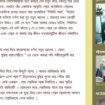
শিউলির নস্টালজিয়াকে মনে করিয়ে দেয় নতুন করে, কিন্তু তার চেয়ে
ানো, যেখানে তাঁর একদিকে প্রকৃতি প্রেম অন্যদিকে প্রেমের
একদিকে ঝগড়া করতে পারা অন্যদিকে "শিউলি পারা", "উঠোন
 গুলিকে বর্ণনা করা খুব নতুন ধরনের । তারপরে যখন মেয়েটি
িনে উধাও। তাই সে বলে "আজ আমার ভোরও ঘটেনা, শিউলিও
 প্রেমে এই গুলি ঘটতো | সে ও তখন প্রেম কে আঁকড়ে ধরে
ন প্রেম না থাকায় তার জীবন ননরোম্যান্টিক জীবনে পর্যবাসিত
র মধ্য দিয়ে যাত্রাপথের বর্ণনা নতুন ধরনের । যেমন
রবীন্দ্রজ
 পুরিয়া ধ্যানেশ্রীতে " এর থেকে আমরা পাই সঙ্গীতানুরাগী জয়
 কবিতা দিয়ে শেষ কিছুটা গদ্যে । আবার আবিষ্কার করি
ূপে এসো প্রাণে" চিহ্ননামের ঘুড়ির সুতো ধরে পৌঁছে যাই
লেছে কেউ একজন ; তার প্রেমিকা আজ বিবাহিতা। আর স্মৃতির
ডিডি বাং
ই ব্যক্তিটি । রোমন্থন করে প্রেমিকার সাথে তার প্রথম
ীলতার লক্ষণরেখা কে মুছে দিয়ে কেন তাদের প্রেম প্রকাশ্যে আসবে
NCEB আয়
িলেন প্রেমিকাকে লেখা কবিতা ।