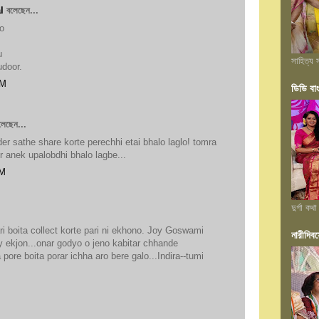
l
বলেছেন...
o
u
সাহিত্য স
udoor.
AM
ডিডি বা
েছেন...
er sathe share korte perechhi etai bhalo laglo! tomra
er anek upalobdhi bhalo lagbe...
AM
দুর্গা কথা
i boita collect korte pari ni ekhono. Joy Goswami
নারীদিবস
 ekjon...onar godyo o jeno kabitar chhande
 pore boita porar ichha aro bere galo...Indira--tumi