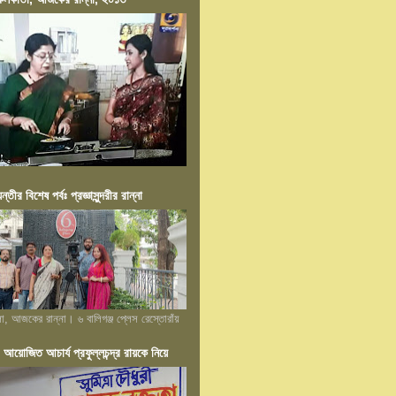
য়ন্তীর বিশেষ পর্বঃ প্রজ্ঞাসুন্দরীর রান্না
লা, আজকের রান্না। ৬ বালিগঞ্জ প্লেস রেস্তোরাঁয়
োজিত আচার্য প্রফুল্লচন্দ্র রায়কে নিয়ে