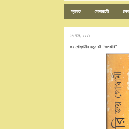
স্বাগত
সোনারতরী
রসক
২৭ নভে, ২০০৯
জয় গোস্বামীর নতুন ব‌ই "জলঝারি"