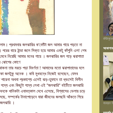
রবিঠাকুর
ড়লাম। প্রথমবার জলঝারির ক'ফোঁটা জল আমার গায়ে পড়তে না
আকাশাব
 পরের বারে ঠান্ডা জলে সিক্ত হয়ে আমার একটু কাঁপুনি এল! শেষ
মি মেখে নিয়েছি আমার মনের গায়ে । জলঝারির জল পড়ে ঝরাপাতা
র ঝোপের কোণে
াকনা তার মরচে পড়া বিবর্ণতা ! আমাদের মতো ঝরাপাতাদের দলে
াকা জলটুকু অনেক । কবি মুখবন্ধে নিজেই বলেছেন, যেসব
তে পারেনা অথবা প্রকাশ্যে এলেই ঝড়-তুফানে তা ধ্বংসেই বিলীন
া গদ্যে এবং কিছুটা পদ্যে লেখা এই "জলঝারি" ব‌ইটিতে জলঝারি
বনকে খানিকটা এযাবত্কাল দেখে এসেছে, বিশ্বাসের ভেলায় চড়ে
ছে, সম্পর্কের টানাপোড়েনে যারা জীবনের জলছবি আঁকতে গিয়ে
ই জলঝারি ।
বারব্রত
দূরদর্শ