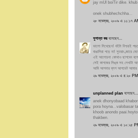
jay mUl boiTir dike. khub
onek shubhechchha...
২৮ নভেম্বর, ২০০৯ এ ১১:১৭ 
সুশান্ত কর
বলেছেন...
ভালো লিখেছেন! বইটা নিশ্চয়ই পড়ত
বাঙালিরা পড়ে না! সুতরাং ব্জারে
এই আলোচনা কোথাও ছাপবেন বলে ভে
সেই কাগজের লিঙ্ক সহ লেখাটা আ
আমি আপনার ব্লগ আপডেট আমার অর
২৯ নভেম্বর, ২০০৯ এ ৪:২০ PM
unplanned plan
বলেছেন...
anek dhonyobaad khabor 
pora hoyna...valobasar ta
khoob anondo paai.hoyt
thakben.
২৯ নভেম্বর, ২০০৯ এ ১০:২৫ 