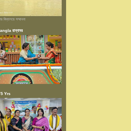
বিদ্যালয়ে সম্মাননা
ngla রান্নাঘর
5 Yrs