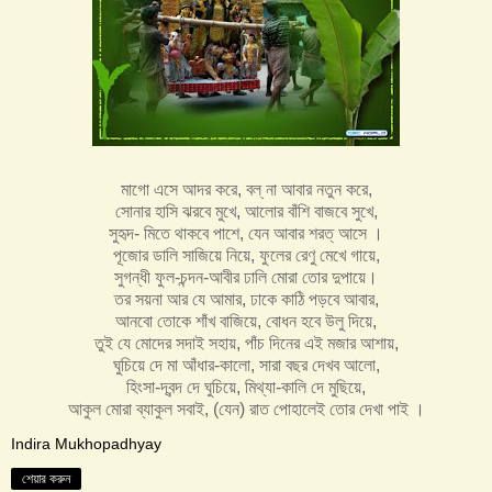
মাগো এসে আদর করে, বল্‌ না আবার নতুন করে,
সোনার হাসি ঝরবে মুখে, আলোর বাঁশি বাজবে সুখে,
সুহৃদ- মিতে থাকবে পাশে, যেন আবার শরত্‌ আসে ।
পূজোর ডালি সাজিয়ে নিয়ে, ফুলের রেণু মেখে গায়ে,
সুগন্ধী ফুল-চন্দন-আবীর ঢালি মোরা তোর দুপায়ে।
তর সয়না আর যে আমার, ঢাকে কাঠি পড়বে আবার,
আনবো তোকে শাঁখ বাজিয়ে, বোধন হবে উলু দিয়ে,
তুই যে মোদের সদাই সহায়, পাঁচ দিনের এই মজার আশায়,
ঘুচিয়ে দে মা আঁধার-কালো, সারা বছর দেখব আলো,
হিংসা-দ্বন্দ দে ঘুচিয়ে, মিথ্যা-কালি দে মুছিয়ে,
আকুল মোরা ব্যাকুল সবাই, (যেন) রাত পোহালেই তোর দেখা পাই ।
Indira Mukhopadhyay
শেয়ার করুন