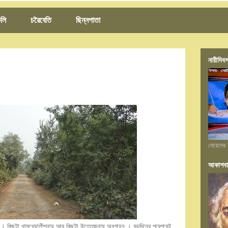
লি
চরৈবেতি
ছিন্নপাতা
নারীদিবস
মেয়েদের 
আকাশবা
ণ । কিছুটা খামখেয়ালীপনায় আর কিছুটা উত্তেজনায় অবগাহন । বড়দিনের পরেপরেই