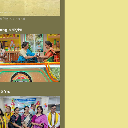
বিদ্যালয়ে সম্মাননা
ngla রান্নাঘর
5 Yrs