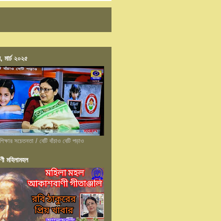
, মার্চ ২০২৫
শিক্ষার সচেতনতা / বেটি বাঁচাও বেটি পড়াও
ণী মহিলামহল