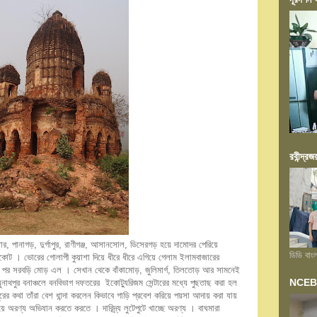
রবীন্দ্রজ
র, পানাগড়, দুর্গাপুর, রাণীগঞ্জ, আসানসোল, ডিসেরগড় হয়ে দামোদর পেরিয়ে
ডিডি বাং
ঞ্চকোট । ভোরের গোলাপী কুয়াশা দিয়ে ধীরে ধীরে এগিয়ে গেলাম ইলামবাজারের
ার পর সরবড়ি মোড় এল । সেখান থেকে বাঁকামোড়, জুলিমার্গ, তিলতোড় আর সামনেই
NCEB আয়
ুনাথপুর বনাঞ্চলে বনবিভাগ দফতরের ইকোট্যুরিজম সেন্টারের মধ্যে পুছতাছ করা হল
ের কথা তাঁরা বেশ ধান্দা করলেন কিভাবে গাড়ি প্রবেশ করিয়ে পয়সা আদায় করা যায়
ে অরণ্য অভিযান করতে করতে । দারিদ্র্য লুটেপুটে খাচ্ছে অরণ্য । বাঘমারা