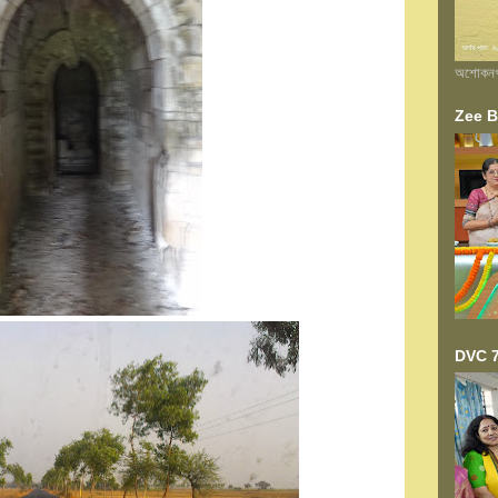
অশোকনগর 
Zee Ba
DVC 7