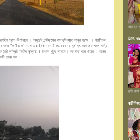
সাহিত্য স
ডিডি বা
ির গ্রাম কীর্ণাহারে । অদূরেই চন্ডীদাসের বাসভূমিখ্যাত নানুর গ্রাম । প্রান্তিক
াস্তার ওপর "ফাইকাস" নামে এক ইকো রেসর্টে বছরের শেষ সূর্যাস্ত দেখতে দেখতে লস্যি
 তৈরী লস্যিটি অতীব সুস্বাদু । বিশাল পুকুর সামনে। বক মাছ ধরে খাচ্ছে । বনের
সবজী কেনা হল ।
দুর্গা কথা
নারীদিবস