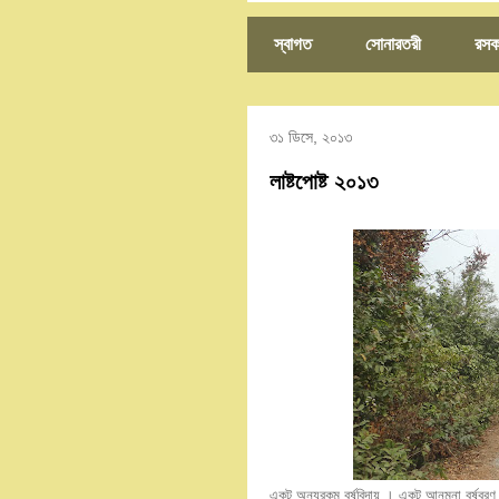
স্বাগত
সোনারতরী
রসক
৩১ ডিসে, ২০১৩
লাষ্টপোষ্ট ২০১৩
একটু অন্যরকম বর্ষবিদায় । একটু আনমনা বর্ষবর