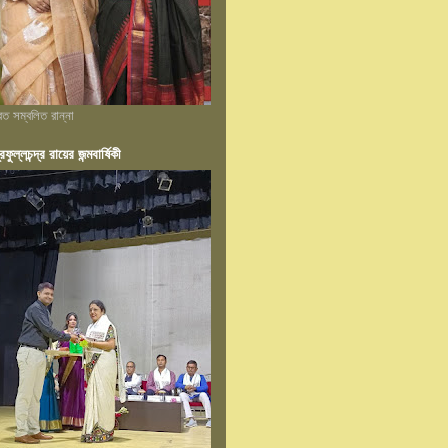
্রত সম্বলিত রান্না
রফুল্লচন্দ্র রায়ের জন্মবার্ষিকী