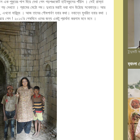
 এক পুকুরের পাশ দিয়ে দেখা গেল গড়পঞ্চকোট হাইস্কুলের পাঁচিল । সেই রাস্তা
ে গড় দেখতে । গ্রামের মেঠো পথ। দুধারে মরাই ভরা ধান উঠেছে সবেমাত্র। আর
্য, এখনো দারিদ্র্য । আজ তাদের পৌষপার্বণ হবার কথা। নবান্নে মুখরিত হবার কথা ।
রয়ে গেল ! ২০১৩'র শেষদিনে ওদের জন্য একটু প্রার্থনা করলাম মনে মনে ।
ইন্দুমতী
হ্যাংলা হ