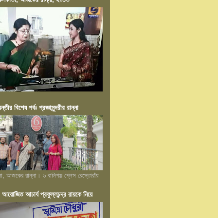
য়ন্তীর বিশেষ পর্বঃ প্রজ্ঞাসুন্দরীর রান্না
লা, আজকের রান্না। ৬ বালিগঞ্জ প্লেস রেস্তোরাঁয়
োজিত আচার্য প্রফুল্লচন্দ্র রায়কে নিয়ে