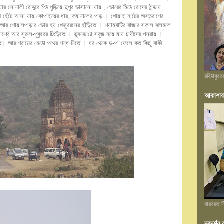
র সোনালী রোদ্দুরে পিঠ পুড়িয়ে দুপুর ভাসানো যায় , ভোরের মিঠে রোদের ঠান্ডায়
েখে হেঁটে আসা যায় কোপাইয়ের ধার, ক্যানালের পাড় । খোয়াই হাটের অস্তরাগের
ে আর গোয়ালপাড়ার ভোর হয় খেজুররসের হাঁড়িতে । শ্যামবাটির বাজার সকাল ঝলমলে
্শ্বে আর সুরুল-পুকুরের চিংড়িতে । ভুবনডাঙা সবুজ হয়ে যায় চাষীদের পসরায় ।
। আর গ্রামের মেঠো পথের গন্ধ নিতে । ঘর থেকে দু-পা ফেলে কত কিছু বাকী
রবিঠাকুর
আকাশাব
বারব্রত
দূরদর্শ