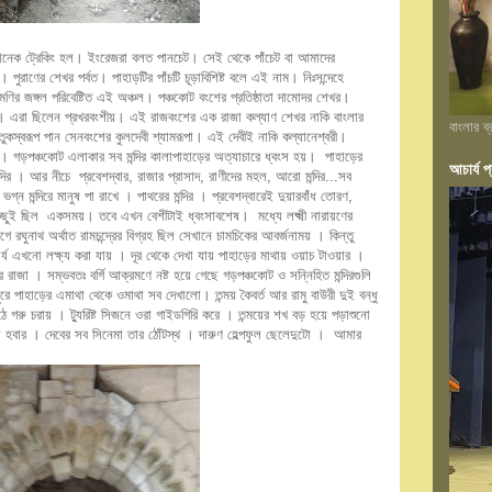
াখানেক ট্রেকিং হল। ইংরেজরা বলত পানচেট। সেই থেকে পাঁচেট বা আমাদের
পুরাণের শেখর পর্বত। পাহাড়টির পাঁচটি চূড়াবিশিষ্ট বলে এই নাম। নিঃসন্দেহে
ির জঙ্গল পরিবেষ্টিত এই অঞ্চল। পঞ্চকোট বংশের প্রতিষ্ঠাতা দামোদর শেখর।
েকে। এরা ছিলেন প্রখরবংশীয়। এই রাজবংশের এক রাজা কল্যাণ শেখর নাকি বাংলার
বাংলার ব
ুকস্বরূপ পান সেনবংশের কুলদেবী শ্যামরূপা। এই দেবী‌ই নাকি কল্যানেশ্বরী।
রটি। গড়পঞ্চকোট এলাকার সব মন্দির কালাপাহাড়ের অত্যাচারে ধ্বংস হয়। পাহাড়ের
আচার্য প্
দির । আর নীচে প্রবেশদ্বার, রাজার প্রাসাদ, রাণীদের মহল, আরো মন্দির...সব
ন মন্দিরে মানুষ পা রাখে । পাথরের মন্দির । প্রবেশদ্বারেই দুয়ারবাঁধ তোরণ,
 সবকিছুই ছিল একসময়। তবে এখন বেশীটাই ধ্বংসাবশেষ। মধ্যে লক্ষ্মী নারায়ণের
 রঘুনাথ অর্থাত রামচন্দ্রের বিগ্রহ ছিল সেখানে চামচিকের আবর্জনাময় । কিন্তু
কার্য এখনো লক্ষ্য করা যায় । দূর থেকে দেখা যায় পাহাড়ের মাথায় ওয়াচ টাওয়ার ।
 রাজা । সম্ভবতঃ বর্গি আক্রমণে নষ্ট হয়ে গেছে গড়পঞ্চকোট ও সন্নিহিত মন্দিরগুলি
ে পাহাড়ের এমাথা থেকে ওমাথা সব দেখালো। তন্ময় কৈবর্ত আর রামু বাউরী দুই বন্ধু
গরু চরায় । ট্যুরিষ্ট সিজনে ওরা গাইডগিরি করে । তন্ময়ের শখ বড় হয়ে পড়াশুনো
 হবার । দেবের সব সিনেমা তার ঠোঁটস্থ । দারুণ হেল্পফুল ছেলেদুটো । আমার