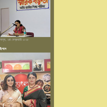
 সভাগৃহ, ২রা ফেব্রুয়ারি ২০২৫
েঁশেলে