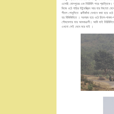
এসেছি বোলপুরের এক নিরিবিলি শহর প্রান্তিকে। যা
ভিজে ওঠে গাড়ির উইন্ডস্ক্রিন আর যার উষ্ণতা ম
শীতল গোধূলিতে নক্সীকাঁথা যেখানে কথা হয়ে ওঠ
হয় বিকিকিনিতে । সরগরম হয়ে ওঠে চিতল-পাবদা-পার
পৌষমেলায় যায় আমবাঙালী। আমি যাই নিরিবিলিতে
এখনো সেই ভেবে মরে যাই ।