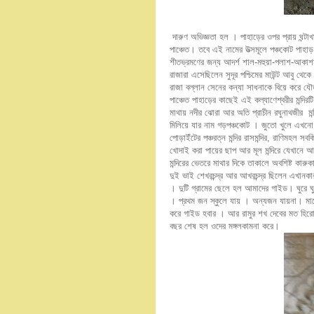
দারুণ অভিজ্ঞতা হল । পাহাড়ের ওপর প্রায় ঘন্ট
পাঞ্চেত। তবে এই নামের উত্সমূলে পঞ্চকোট পাহাড়। 
শীতভ্রমণের জন্য আদর্শ শাল-মহুয়া-পলাশ-আকাশমণ
রাজারা এসেছিলেন সুদূর পশ্চিমের মাউন্ট আবু থ
রাজা বল্লান সেনের কন্যা সাধনাকে বিয়ে করে যৌত
পাঞ্চেত পাহাড়ের কাছেই এই কল্যাণেশ্বরীর মন্দি
মাথায় নদীর ঝোরা আর অতি প্রাচীন রঘুনাথজীর মন্
মিলিয়ে যার নাম গড়পঞ্চকোট । জুতো খুলে এখনো ভগ্
পোড়াইঁটের পঞ্চরত্ন মন্দির রাসমন্দির, রাণিমহল
খোদাই করা পায়ের ছাপ আর মূল মন্দিরে যেখানে আগে
মন্দিরের ভেতরে মাথার দিকে তাকালে অবশিষ্ট কারু
দুই ভাই শেখরচন্দ্র আর আখরচন্দ্র ছিলেন এখানকার
। দুটি গ্রামের ছেলে হল আমাদের গাইড। ঘুরে ঘুর
। প্রথম জন স্কুলে যায় । অন্যজন যায়না। মাঠে 
করে গাইড হবার । আর রামুর শখ দেবের মত হিরো
বছর শেষ হল ওদের মঙ্গলকামনা করে।