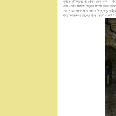
জুনিয়ার হাইস্কুলের পর গোবাগ মোড় পড়ল । বিশাল
ধরেই গেলাম স্থানীয় মানুষকে জিগেস করতে করত
গোয়াল ভরা গরুও আছে তাদের কিন্তু তবুও দারিদ্র
কিন্তু স্থানকালপাত্রভেদে বাংলা আজো এমনটাই 