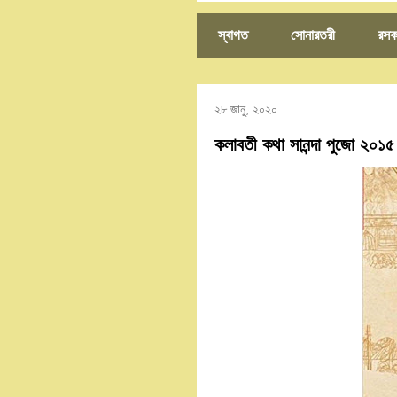
স্বাগত
সোনারতরী
রসক
২৮ জানু, ২০২০
কলাবতী কথা সানন্দা পুজো ২০১৫