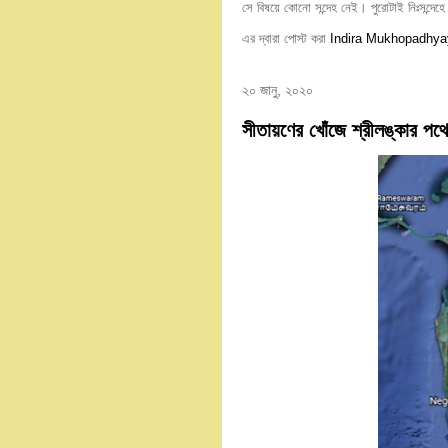
সে বিষয়ে কোনো সন্দেহ নেই। পুরোটাই নিঃসন্দে
এর দ্বারা পোস্ট করা
Indira Mukhopadhya
২০ জানু, ২০২০
সীতায়ণের খোঁজে শ্রীলঙ্কার পথ