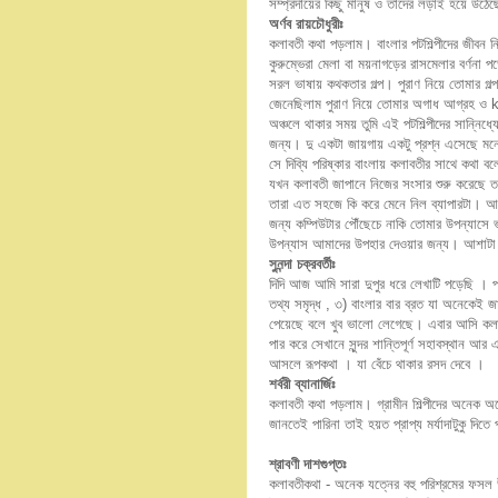
সম্প্রদায়ের কিছু মানুষ ও তাদের লড়াই হয়ে উঠে
অর্ণব রায়চৌধুরীঃ
কলাবতী কথা পড়লাম। বাংলার পটশিল্পীদের জীবন
কুরুম্ভেরা মেলা বা ময়নাগড়ের রাসমেলার বর্ণন
সরল ভাষায় কথকতার গল্প। পুরাণ নিয়ে তোমার গল
জেনেছিলাম পুরাণ নিয়ে তোমার অগাধ আগ্রহ ও 
অঞ্চলে থাকার সময় তুমি এই পটশিল্পীদের সান্নি
জন্য। দু একটা জায়গায় একটু প্রশ্ন এসেছে ম
সে দিব্যি পরিষ্কার বাংলায় কলাবতীর সাথে ক
যখন কলাবতী জাপানে নিজের সংসার শুরু করেছে তখন
তারা এত সহজে কি করে মেনে নিল ব্যাপারটা। আর 
জন্য কম্পিউটার পৌঁছেচে নাকি তোমার উপন্যাস
উপন্যাস আমাদের উপহার দেওয়ার জন্য। আশাটা
সুনন্দা চক্রবর্তীঃ
দিদি আজ আমি সারা দুপুর ধরে লেখাটি পড়েছি । প
তথ্য সমৃদ্ধ , ৩) বাংলার বার ব্রত যা অনেকেই জা
পেয়েছে বলে খুব ভালো লেগেছে। এবার আসি কলাব
পার করে সেখানে সুন্দর শান্তিপূর্ণ সহাবস্থান আ
আসলে রূপকথা । যা বেঁচে থাকার রসদ দেবে ।
শর্বরী ব্যানার্জিঃ
কলাবতী কথা পড়লাম। গ্রামীন শিল্পীদের অনেক অনেক
জানতেই পারিনা তাই হয়ত প্রাপ্য মর্যাদাটুকু দি
শ্রাবণী দাশগুপ্তঃ
কলাবতীকথা - অনেক যত্নের বহু পরিশ্রমের ফসল উ