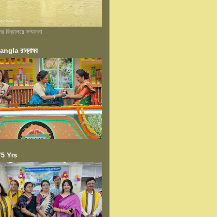
বিদ্যালয়ে সম্মাননা
ngla রান্নাঘর
5 Yrs