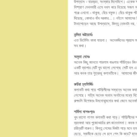
উপন্যাস - বারব্রত, সংস্কার মিলেমিশে। একেক 
নিষ্প্রাণ দেখনদারী এসে দখল করে নিয়েছে সজল আ
গঞ্জে এখনো - থাকুক, বেঁচে থকুক। বেঁচে থাকুক 
দিয়েছে, কোথাও বাঁধ দরকার...। নইলে আমাদের ন
টানাপোড়েন আছে উপন্যাসে, কিন্তু তেমনটা নয়,
নন্দিতা ভট্টাচার্যঃ
এত ডিটেলিং ভাবা যায়না। অনেকদিনের প্রয়াস ম
সব কথা।
অমৃতা ঘোষঃ
অনেক কিছু জানতে পারলাম বাঙলার পটচিত্রও কি
একটি ব্যাপার যেটি খুব ভালো লেগেছে সেটি হল 
আর কনক তার পুত্রবধূ কলাবতীকে। আমাদের জ
রুচিরা চ্যাটার্জিঃ
কলাবতী কথা পড়ে পটশিল্পীদের সম্বন্ধে অনেক 
লেগেছে। সত্যি অনেক অভাব অনটনের মধ্যে দিয়ে
গল্পগুলি বিশেষতঃ উমনোঝুমনোর কথা জেনে অনেক
শর্মিলা দাশগু
প্তঃ
খুব ভালো লাগল কলাবতী কথা পড়ে। পটশিল্পীদের 
ব্রতকথা আর পুজোআর্চার গল্প জানতামনা। কনক আর
চরিত্রটি দারুন। কিন্তু শেষের দিকটা পড়ে মনে 
ছেড়ে, স্বামীকে ছেড়ে সে চলে গেল কি করে? হতেই