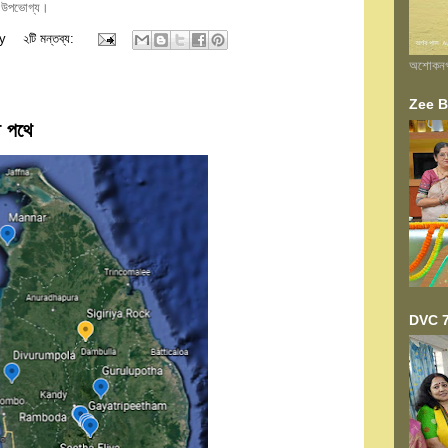
হে উপভোগ্য।
y
২টি মন্তব্য:
অশোকনগর 
Zee Ba
ে পথে
DVC 7