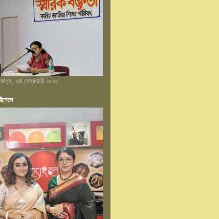
 সভাগৃহ, ২রা ফেব্রুয়ারি ২০২৫
েঁশেলে