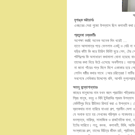
স
মৃগাঙ্ক ভট্টাচার্যঃ
এবছরের সেরা পুজো উপন্যাস ছিল কলাবতী কথ
প্রত্যুষা চক্রবর্তীঃ
অপেক্ষা করছি অনেক অনেক দিন ধরেই ...
হাতে আসামাত্র পড়ে ফেললাম একটু ও দেরি না 
ঘড়ির কাঁটা কি করে তিরিশ মিনিট ঘুরে গেল, টের প
পটশিল্পের কি অসাধারণ কথামালা বোনা হয়েছে বাং
তাদের কথা নিয়ে উঠে এসেছে অবলীলায়। নয়াগ্রাম 
না জানা গাঁয়ের গন্ধ মিলে মিশে একাকার হয়ে গেছ
লোটন ষষ্ঠীর কথার সাথে ।আর চরিত্রেরা ! মাটির 
সবশেষে লেখিকার উদ্দেশ্যে বলি, আপনি লুপ্তপ্রা
অতনু বন্দ্যোপাধ্যায়ঃ
কাছের মানুষদের নাম যখন বহুল প্রচারিত পত্রিকার
প্রিয় মানুষ, বন্ধু ও দিদি ইন্দিরাদির প্রথম উপ
মেদিনীপুর নিয়ে রীতিমত রিসার্চ করা এ উপন্যাস। মে
ব্রতকথার নানা হারিয়ে যাওয়া গল্প, গ্রামীন মেল
যে অবাক হতে হয় লেখকের পরিশ্রম ও গবেষনায়। উপ
মনস্তত্ব, দারিদ্র, সামাজিক ও রাজনৈতিক বাধা,
ইটের সারিতে। লতু, কনক, কলাবতী, মিকি, আকিও
সংস্কারের গল্প, তাদের বিচিত্র জীবন চর্চা, প্রতিবা