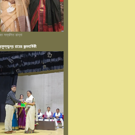
্রত সম্বলিত রান্না
রফুল্লচন্দ্র রায়ের জন্মবার্ষিকী