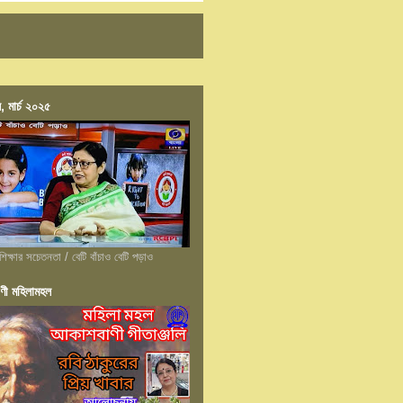
, মার্চ ২০২৫
শিক্ষার সচেতনতা / বেটি বাঁচাও বেটি পড়াও
ণী মহিলামহল