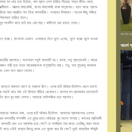
সময়ে মন ভার হয়ে উঠেছে, কত দ্রুত এসব হারিয়ে গিয়েছে শহুরে জীবন থেকে,
ত্মীয়তা - আত্মার কাছাকাছি, মনের কাছাকাছি থাকা মানুষদের। হয়ত আছে গ্রামে-
পটচিত্র আর স্বরচিত গান নিয়ে কলাবতীরা। শহরায়ন বিশ্বায়ন - অনেক কিছু শুকিয়ে
িজস্বতা হারিয়ে যাবে।
 খুব সাবলীল ভাবে ঘটে যায় ওঠা-পড়া। জটিলতা ধরা যায়না তেমন।
বাংলার ব
নে হচ্ছে। বাংলাকে এভাবে একেবারে টেনে তুলে এনেছ, তুলে ধরেছ ভুলে যাওয়া
আচার্য প্
ংবদন্তীর ব্যাপারে। অসাধারণ শুধুই কলাবতী নয়। কনক, লতু প্রত্যেকেই। আরো
একজন নারী হয়ে অন্য আরেকজনকে অণুপ্রাণিত করা। লতু, তার পুত্রবধূ কনককে
ীবন এমন হলে বরতে যেতাম।
কথা জানতে পারলাম আগে যা অজানা ছিল। ওদের ছবি আঁকার ডিটেলস জেনে ভালো
 লড়াই করে ওঁরা এই শিল্পকে বাঁচিয়ে রেখেছেন। বাংলার সব ব্রতকথার ছোতছোট
দিন বাদে খুব মজা পেলাম। আবারো নস্টালজিক হয়ে পড়লাম।
সম্বন্ধে অজানা কথা, ওদের ছবি আঁকার ডিটেলস, আমাদের গ্রামবাংলার এতসব
 কলাবতীর সম্পর্কটা এত সুন্দর ভাবে দেখিয়েছ খুব ভালো লাগছে। কনকের প্রতিবাদী
হল কলাবতী কেন এত স্বার্থপর হয়ে গেল? যে শাশুড়িমা তার জন্য এতকিছু করল তাকে
 পারে এটাই বাস্তব কিন্তু কনক এত পুজো করে কি পেল? খুব‌ই বাস্তবিক পটভূমি