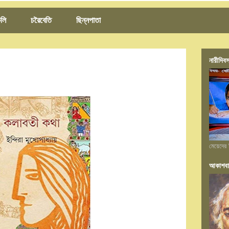
লি
চরৈবেতি
ছিন্নপাতা
নারীদিবস
মেয়েদের 
আকাশবা