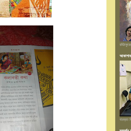
রবিঠাকুর
আকাশাব
বারব্রত
দূরদর্শ