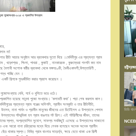
ানন্দা পুজোসংখ্যা-২০১৫ এ প্রকাশিত উপন্যাস
া।
করে,
েলাম না!
লার রীতি আচার অনুষ্ঠান আর ব্রতকথার সুতো দিয়ে ।মেদিনীপুর এর প্রত্যন্ত গ্রাম
, খড়্গেশ্বর , পিংলা, পাথরা , কুকাই , নানকারচক , কুরুম্ভেরা গনগনি কত নাম
রবীন্দ্রজ
ে বৈশাখী অশোক ষষ্ঠীর ব্রতকথা থেকে মঙ্গলচণ্ডী, ভৈমীএকাদশী,বিপত্তারিণী ,
গন্ধ পাচ্ছি যেন ।
য় একটি শিল্পকে পুনঃজীবিত করার প্রয়াস করেছেন ।
 পুজোসংখ্যায় দেখি, গর্বে ও খুশিতে ভরে ওঠে।
ন্যাস প্রকাশিত হয়েছে সানন্দা পুজো সংখ্যায়। ‘কলাবতী কথা’। পড়া শেষ করলাম কাল।
দিনীপুরের প্রত্যন্ত গ্রাম গঞ্জের অলিগলি, গ্রামীন সংস্কৃতি ও তার রীতিনীতি,
ডিডি বাং
া ও উতসব, নানা পার্বন ও গ্রামীন মানুষের জীবনের এত ডিটেইলস এ উপন্যাসে পেলাম
ন্যাসের পটভূমিকা হল গ্রাম বাঙলার পট শিল্প। এই পটশিল্পীদের জীবন, তাদের
 তাদের স্বপ্ন, অপ্রত্যাশিত সুযোগ, সাফল্য সবকিছুই এসেছে এ উপন্যাসের সাজানো
NCEB আয়
 এবং আরো নানা চরিত্রদের মধ্যে দিয়ে লেখক বলেছেন অনেক অনেক গ্রামীন
দ, বেঁচে থাকার স্বপ্ন। নিবিড় গ্রাম বাংলার সাহচর্য্য, ক্ষয়ে যেতে থাকা এক শিল্পী