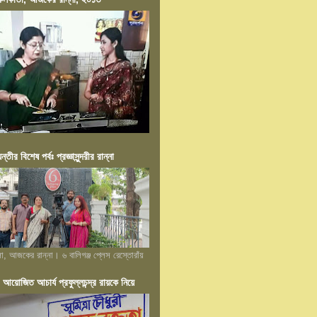
য়ন্তীর বিশেষ পর্বঃ প্রজ্ঞাসুন্দরীর রান্না
লা, আজকের রান্না। ৬ বালিগঞ্জ প্লেস রেস্তোরাঁয়
োজিত আচার্য প্রফুল্লচন্দ্র রায়কে নিয়ে