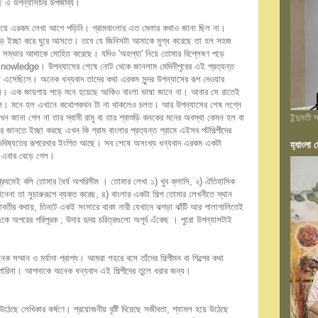
ছে এ উপন্যাসটির উপজীব্য।
 নিয়ে এরকম লেখা আগে পড়িনি। গ্রামবাংলার এত মেলার কথাও জানা ছিল না।
া পড়ে ইচ্ছা করে ঘুরে আসতে। তবে যে জিনিসটা আমাকে মুগ্ধ করেছে তা হল সহজ
্প সম্ভার আমাকে মোহিত করেছে। যদিও 'অহল্যা' নিয়ে তোমার বিশ্লেষণ পড়ে
knowledge। উপন্যাসের শেষে নোট থেকে জানলাম মেদিনীপুরের এই প্রত্যন্ত
ধ্যে এসেছিলে। অনেক ধন্যবাদ তাদের কথা এরকম সুন্দর উপন্যাসের রূপ দেওয়ার
নে। এক জায়গায় পড়ে মনে হয়েছে আকিও বাংলা ভাষা জানে না। আবার সে রাতেই
থা বলে। মনে হল এখানে কথোপকথন টা না থাকলেও চলত। আর উপন্যাসের শেষ লগ্নে
 জানা গেল না তার স্বামী রামু বা তার শ্বাশুড়ি কনকের মনের অবস্থা কেমন হল বা
ইন্দুমতী
জানতে ইচ্ছা করছে এখন কি গ্রাম বাংলার প্রত্যন্ত গ্রামে এইসব পটশিল্পীদের
ে ভবিষ্যতের রূপরেখার ইংগিত আছে। সব শেষে অসংখ্য ধন্যবাদ এরকম একটা
হ্যাংলা হ
 এবার বেড়ে গেল।
্রথমেই বলি তোমার ধৈর্য অপরিসীম । তোমার লেখা ১) খুব ক্লাসি, ২) ঐতিহাসিক
নেনা তা সুচারুরূপে ব্যক্ত করেছ, ৪) বাংলার একটা শিল্প তোমার লেখনীতে স্থান
তীর কথায়, তিনটে একই সংসারে থাকা নারী যেখানে ঝগড়া ঝাঁটি আর গালাগালিতেই
র একে অপরের পরিপূরক , উদার হৃদয় চরিত্রগুলো অপূর্ব এঁকেছ । পুরো উপন্যাসটাই
 সম্মান ও মর্যাদা প্রাপ্য। আমরা শহরে বসে তাঁদের শিল্পীমন বা শিল্পের কথা
তে পারিনা। আপনাকে অনেক ধন্যবাদ এই শিল্পীদের তুলে ধরার জন্য।
ঠেছে লেখিকার কর্ষণে। প্রয়োজনীয় বৃষ্টি দিয়েছে সজীবতা, শ্যামল হয়ে উঠেছে