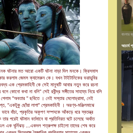
বাংলার ব
আচার্য প্
নেক ঘটনার মত আরো একটি ঘটনা নাড়া দিল মনকে। ক্রিসমাস
কার করলাম জেমস ক্যামেরুন কে। যখন টাইটানিকের ভরাডুবির
 অনবদ্য এক প্রেমকাহিনী কে সেই মানুষটি আবার নতুন করে রচনা
ে কোনো কথা না বলি" সেই রবীন্দ্র সঙ্গীতের সাহায্য নিয়ে বলি
 পেলাম "অবতার " ছবিতে । নেই সস্তার মেলোড্রামা, নেই
িপ্ত, "একটুকু ছোঁয়া লাগা" প্রেমকাহিনী । অরণ্য-মঞ্জিলমাঝে
ভাবে বাঁচা, প্রকৃতির অকৃপণ সম্পদকে আঁকড়ে ধরে স্বতন্ত্র
তার পরেই ঘটমান বর্তমানে যা প্রতিনিয়ত ঘটে চলেছে অর্থাত
এল এক ঘূর্নিঝড় ...একদল শত্রুপক্ষ চাইলো তাদের শেষ করে
আর একদল মিত্রপক্ষ বৈজ্ঞানিক প্রক্রিয়ার সাহায্যে একজন