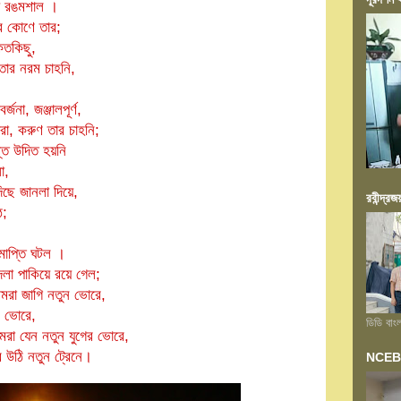
য়ে রঙমশাল ।
র কোণে তার;
কতকিছু,
 তার নরম চাহনি,
না, জঞ্জালপূর্ণ,
রা, করুণ তার চাহনি;
্তে উদিত হয়নি
ো,
ছে জানলা দিয়ে,
রবীন্দ্রজ
ে;
াপ্তি ঘটল ।
লা পাকিয়ে রয়ে গেল;
মরা জাগি নতুন ভোরে,
ন ভোরে,
ডিডি বাং
া যেন নতুন যুগের ভোরে,
 উঠি নতুন ট্রেনে।
NCEB আয়