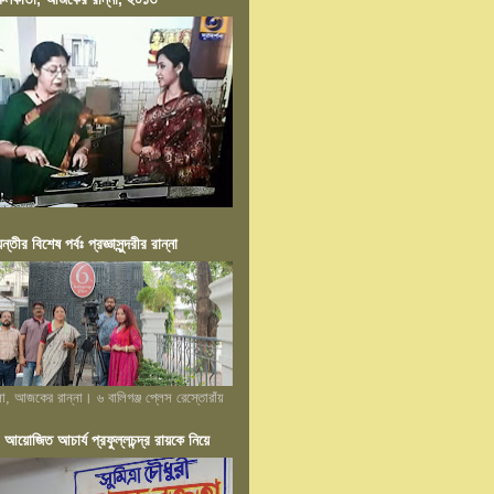
য়ন্তীর বিশেষ পর্বঃ প্রজ্ঞাসুন্দরীর রান্না
লা, আজকের রান্না। ৬ বালিগঞ্জ প্লেস রেস্তোরাঁয়
োজিত আচার্য প্রফুল্লচন্দ্র রায়কে নিয়ে