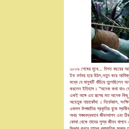
২০০৯ শেষের মুখে... বিগত বছরের অ
ইভ বর্নময় হয়ে উঠল,নতুন করে আবিষ্
মধ্যে যে মানুষটি বাঁচিয়ে তুলেছিলেন
করলেন ইতিহাস। "অনেক কথা যাও যে বল
এক‌ই অঙ্গে এত রূপের মত অনেক কিছু
অহেতুক নাচাকোঁদা । নির্ভেজাল, সংক্ষ
একদল উপজাতির প্রকৃতির বুকে স্বাধীন 
অথচ সঙ্ঘবদ্ধভাবে জীবনযাপন এবং ঠিক 
কোথা থেকে তাদের সুস্থ জীবন যাপনে 
উদ্ধার করবে তাদের প্রাকৃতিক সম্পদ 