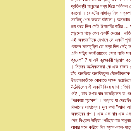
প্রতিবন্ধী মানুষের মধ্য দিয়ে অবিক
করলো । রোবটের সাহায্য নিল শত্রুপক্
সবকিছু শেষ করতে চাইলো। অন্যথায় 
জয় করে নিল সেই উপজাতিগোষ্ঠীর ... 
প্রেমেও পড়ে গেল একটি মেয়ের | নাতি
এই অবতারটিকে যেখানে সে একটি পূর্না
কোমল মনোবৃত্তি তে সাড়া দিল সেই অ
একি সত্যি সফটওয়ারের খেলা নাকি সনাত
প্রবেশ" ? যা এই ব্রহ্মচারী প্রমাণ করে
। নিজের আত্মিকসত্ত্বা কে এক রাজার 
তাঁর অনভিজ্ঞ অনাবিষ্কৃত যৌনজীবনকে
উভয়াভারতী
কে বোঝাতে সক্ষম হয়েছিলেন
উঠেছিলেন ঐ একটি বিষয় ছাড়া ; তিনি 
নেই ; তার উপায় বার করেছিলেন যা জে
"পরকায়া প্রবেশ" । শঙ্কর যা পেরেছিল
বিজ্ঞানের সাহায্যে। মূল কথা "আত্ম
অবতারের গল্প । এক এক বার এক একটি
সেই বিখ্যাত উক্তি "পরিত্রাণায় সাধুনাম 
আবার মনে করিয়ে দিল স্থান-কাল-পাত