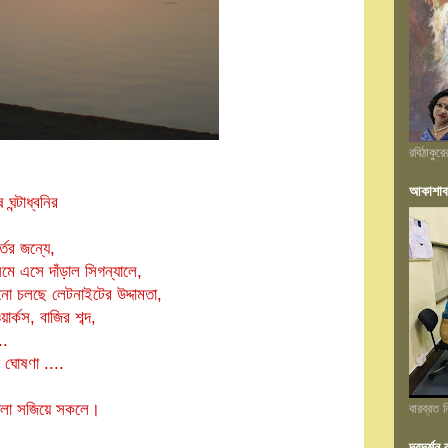
রবিঠাকুর
আকাশাব
ঘন্টাধ্বনির
তের জন্যে,
েমে এসে দাঁড়াল সিগন্যালে,
নো চলছে লেটনাইটের উদ্দামতা,
্কস, বাজির শব্দ,
..
 ঘোষণা ....
লা সজিয়ে সকলে
।
বারব্রত
দূরদর্শ