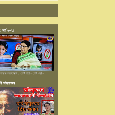
, মার্চ ২০২৫
শিক্ষার সচেতনতা / বেটি বাঁচাও বেটি পড়াও
ণী মহিলামহল