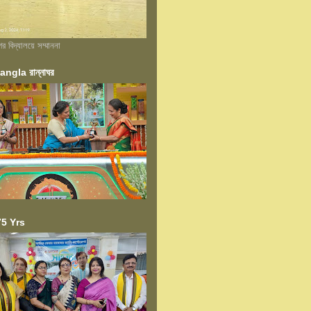
বিদ্যালয়ে সম্মাননা
ngla রান্নাঘর
5 Yrs