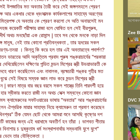
ল সেই উপজাতির মত অবতার তৈরী করে সেই জঙ্গলমহলে প্রেরণ
ষ আর একধার থেকে ধ্বংসাত্মক কার্যকলাপের সাহায্যে অরণ্যের
মিত্রপক্ষ যে অবতার কে প্রেরণ করলো সে অতি অনায়সেই মন
অশোকনগর 
সহজ কয়েকটি পরীক্ষায় রাজা বলে ঘোষিত হল সেই বীরপুরুষ,
Zee Ba
দীর্ঘ অথচ মনছোঁয়া এক রোমান্স | তবে সব থেকে মনকে নাড়া দিল
ঙ্গ মানুষ, নেই তার কোনো প্রতিবন্ধকতা , তার হৃদয়ের সকল
রণ্য-তনয়া । কিন্তু কি করে হল তার এই অবতারত্বে পদার্পণ?
ন ভারতের আদি অকৃত্তিম প্রবাদ পুরুষ শঙ্করাচার্যের "পরকায়া
 দেখিয়েছিলেন দক্ষিণের পন্ডিত মন্ডন মিশ্রের স্ত্রী উভয়াভারতী
কে
দেহে ধারণ করেছিলেন এবং নাবালক, ব্রহ্মচারী শঙ্কর গৃহীর মত
 বুঝে সেই বিষয়ে সম্যক জ্ঞান লাভ করে
মন্ডন মিশ্রের স্ত্রী
 | কারণ মাত্র বার বছর বয়সে সকল শাস্ত্রে তিনি পারদর্শী হয়ে
হার স্বীকার করতে রাজী নন অথচ সেক্স সম্বন্ধে কোনো জ্ঞান
মস ক্যামেরুনের সফটওয়ারের ভাষায় "অবতার" আর শঙ্করাচার্যের
DVC 7
েন ঐশ্বরিক মায়ার সাহায্য নিয়ে ক্যামেরুন তা প্রমাণ করেছেন
া অবিনশ্বর" ঠিক যেমন ছোট থেকে আমরা শুনে আসছি কৃষ্ণের দশ
 কাজের জন্য এই ধরাধামে অবতীর্ণ হন তাঁরা । ভাগবত গীতার
বিনাশায় চ দুষ্কৃতাম ধর্ম সংস্থাপনার্থায় সম্ভবামি যুগে যুগে"
্র ভেদে তার যৌক্তিকতা ।