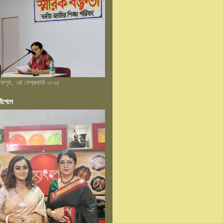
 সভাগৃহ, ২রা ফেব্রুয়ারি ২০২৫
েঁশেলে