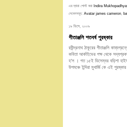
এর দ্বারা পোস্ট করা
Indira Mukhopadhya
লেবেলসমূহ:
Avatar james cameron
,
ba
১৯ ডিসে, ২০০৯
গীতাঞ্জলি শতবর্ষ পুরষ্কার
রবীন্দ্রনাথ ঠাকুরের গীতাঞ্জলি কাব্যগ্রন্
কবিতা আর্কাইভের পক্ষ থেকে সদ্যপ্রকাশি
হ'ল । গত ১৫ই ডিসেম্বর বড়িশা হাইস্কু
উপমঞ্চে ইন্দিরা মুখার্জি কে এই পুরষ্ক