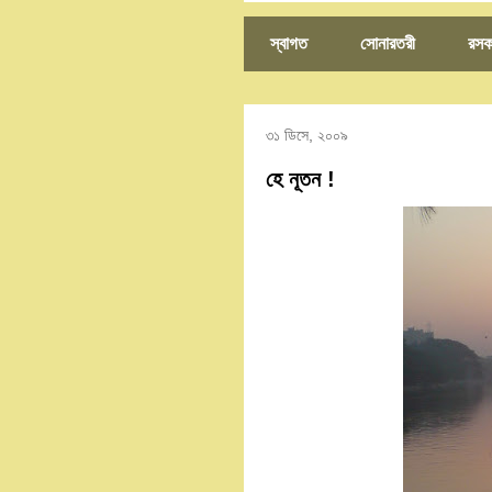
স্বাগত
সোনারতরী
রসক
৩১ ডিসে, ২০০৯
হে নূতন !