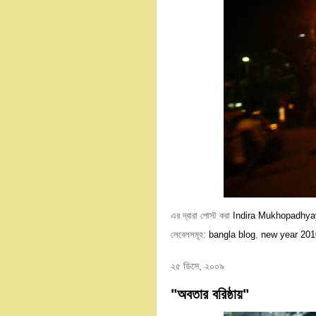
এর দ্বারা পোস্ট করা
Indira Mukhopadhya
লেবেলসমূহ:
bangla blog
,
new year 201
২৫ ডিসে, ২০০৯
"অবতার বরিষ্ঠায়"