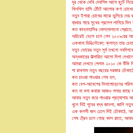
দূর থেকে দেখি দেবশিশু আসে ছুটে নি
খিলখিল হাসি ঠোঁটে আলোর কণা চোখে
নতুন ইশারা চোখের মাঝে ভুলিয়ে দেয় 
ব্যথার গায়ে সুখের প্রলেপ লাগিয়ে দিল
কত কান্নাহাসির দোলদোলানো স্রোতে,
অচিরেই ভেসে চলে গেল ২০০৯য়ের আবর্জ
একখানা ডিঙিনৌকো; ক্লান্ত তার চেহা
নতুন ভোরের নতুন সূর্য তখনো নবদিগন
অন্ধকারের উত্সারিত আলো দিশা দেখাল
আমরা দেখতে পেলাম ২০১০ কে উঁকি দি
পা রাখলাম নতুন বছরের দরজার চৌকাঠ
কত চাওয়া পাওয়ার শেষ হল,
কত বেগ-আবেগের টানাপোড়েনের পরিসম
কত না বলা কথারা আজও গলার কাছে দ
আবার নতুন করে পাওয়ার প্রত্যাশায় আ
খুলে দিই পূবের বদ্ধ জানলা, জাগি নতু
এক কলসী জল ঢেলে দিই চৌকাঠে, আমর
শেষ ট্রেন চলে গেছে কাল রাতে, আবার