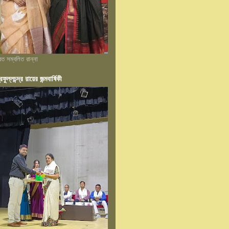
্রত সম্বলিত রান্না
রফুল্লচন্দ্র রায়ের জন্মবার্ষিকী