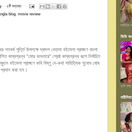
y
৫টি মন্তব্য:
ngla blog
,
movie review
সাহিত্য স
ডিডি বা
থের শতবর্ষ পূর্ত্তি উপলক্ষে দ্বাদশ বেহালা ব‌ইমেলা প্রাঙ্গণে বাংলা
ত কাব্যগ্রন্থ "মোর ভাবনারে" শ্রেষ্ঠ কাব্যগ্রন্থ রূপে নির্বাচিত
লে ব‌ইমেলা প্রাঙ্গণে কবি বিষ্ণু দে-কথা সাহিত্যিক সুবোধ ঘোষ
ার প্রদান করা হল।
দুর্গা কথা
নারীদিবস