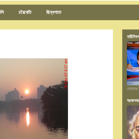
লি
চরৈবেতি
ছিন্নপাতা
নারীদিবস
মেয়েদের 
আকাশবা