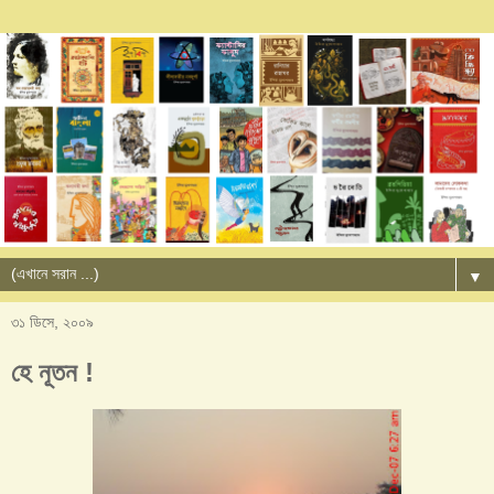
▼
৩১ ডিসে, ২০০৯
হে নূতন !