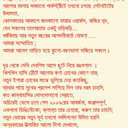
আলোর মালায় সাজানো পার্কস্ট্রীটে তখনো চলছে লেটনাইটের
উদ্দামতা,
কোলকাতার আকাশে জমকালো ফায়ার ওয়ার্কস, বাজির শব্দ,
যেন সকলের ততপরতায় একটু তড়িঘড়ি...
বর্ষবিদায় আর নতুন বছরের আগমনীবার্তা ঘোষণা ....
আমরা সম্মোহিত ;
আমরা আবেগ তাড়িত হয়ে কুলো-বরণডালা সজিয়ে সকলে
।
দূর থেকে দেখি দেবশিশু আসে ছুটে নিয়ে রঙমশাল ।
খিলখিল হাসি ঠোঁটে আলোর কণা চোখের কোণে তার;
নতুন ইশারা চোখের মাঝে ভুলিয়ে দেয় কতকিছু,
ব্যথার গায়ে সুখের প্রলেপ লাগিয়ে দিল তার নরম চাহনি,
কত কান্নাহাসির দোলদোলানো স্রোতে,
অচিরেই ভেসে চলে গেল ২০০৯য়ের আবর্জনা, জঞ্জালপূর্ণ,
একখানা ডিঙিনৌকো; ক্লান্ত তার চেহারা, করুণ তার চাহনি;
নতুন ভোরের নতুন সূর্য তখনো নবদিগন্তে উদিত হয়নি
অন্ধকারের উত্সারিত আলো দিশা দেখালো,