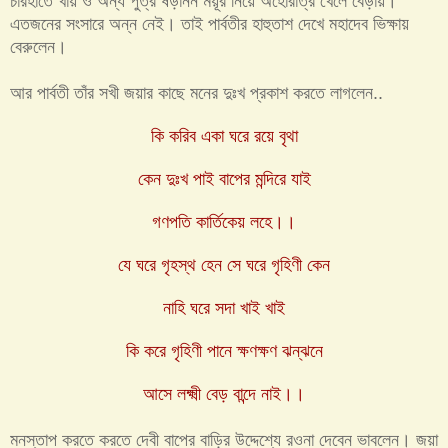
চারহাতে খায় ও অন্য পুত্র ষড়ানন ময়ূর নিয়ে অহোরাত্র খেলে বেড়ায়।
এতজনের সংসারে অন্ন নেই। তাই পার্বতীর হাহুতাশ দেখে মহাদেব ভিক্ষায়
বেরুলেন।
আর পার্বতী তাঁর সখী জয়ার কাছে মনের দুঃখ প্রকাশ করতে লাগলেন..
কি করিব একা ঘরে রয়ে বৃথা
কেন দুঃখ পাই বাপের মন্দিরে যাই
গণপতি কার্তিকেয় লহে।।
যে ঘরে গৃহস্থ হেন সে ঘরে গৃহিণী কেন
নাহি ঘরে সদা খাই খাই
কি করে গৃহিণী পানে ক্ষণক্ষণ ঝন্‌ঝনে
আসে লক্ষ্মী বেড় বান্দে নাই।।
মনস্তাপ করতে করতে দেবী বাপের বাড়ির উদ্দেশ্যে রওনা দেবেন ভাবলেন। জয়া