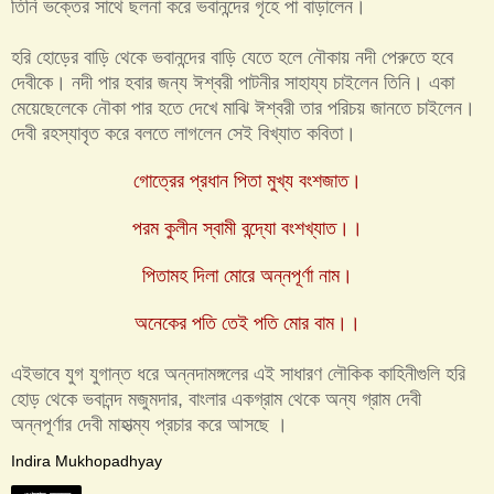
তিনি ভক্তের সাথে ছলনা করে ভবানন্দের গৃহে পা বাড়ালেন।
হরি হোড়ের বাড়ি থেকে ভবানন্দের বাড়ি যেতে হলে নৌকায় নদী পেরুতে হবে
দেবীকে। নদী পার হবার জন্য ঈশ্বরী পাটনীর সাহায্য চাইলেন তিনি। একা
মেয়েছেলেকে নৌকা পার হতে দেখে মাঝি ঈশ্বরী তার পরিচয় জানতে চাইলেন।
দেবী রহস্যাবৃত করে বলতে লাগলেন সেই বিখ্যাত কবিতা।
গোত্রের প্রধান পিতা মুখ্য বংশজাত।
পরম কুলীন স্বামী বন্দ্যো বংশখ্যাত।।
পিতামহ দিলা মোরে অন্নপূর্ণা নাম।
অনেকের পতি তেই পতি মোর বাম।।
এইভাবে যুগ যুগান্ত ধরে অন্নদামঙ্গলের এই সাধারণ লৌকিক কাহিনীগুলি হরি
হোড় থেকে ভবানন্দ মজুমদার, বাংলার একগ্রাম থেকে অন্য গ্রাম দেবী
অন্নপূর্ণার দেবী মাহাত্ম্য প্রচার করে আসছে ।
Indira Mukhopadhyay