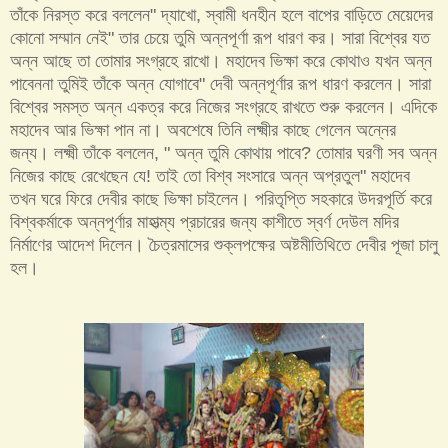
তাঁকে নিরস্ত করে বললেন" দ্যাখো, স্বামী ধনহীন হলে বাপের বাড়িতে মেয়েদের
কোনো সম্মান নেই" তার চেয়ে তুমি অন্নপূর্ণা রূপ ধারণ কর। সারা বিশ্বের যত
অন্ন আছে তা তোমার সংগ্রহে রাখো। মহাদেব ভিক্ষা করে কোথাও যখন অন্ন
পাবেননা তুমিই তাঁকে অন্ন যোগাবে" দেবী অন্নপূর্ণার রূপ ধারণ করলেন। সারা
বিশ্বের সমস্ত অন্ন একত্র করে নিজের সংগ্রহে রাখতে শুরু করলেন। এদিকে
মহাদেব আর ভিক্ষা পান না। অবশেষে তিনি লক্ষ্মীর কাছে গেলেন অন্নের
জন্য। লক্ষ্মী তাঁকে বললেন, " অন্ন তুমি কোথায় পাবে? তোমার ঘরণী সব অন্ন
নিজের কাছে রেখেছেন যে! তাই তো বিশ্ব সংসারে অন্ন অপ্রতুল" মহাদেব
তখন ঘরে ফিরে দেবীর কাছে ভিক্ষা চাইলেন। পরিতৃপ্তি সহকারে উদরপূর্তি করে
বিশ্বকর্মাকে অন্নপূর্ণার মাহাত্ম্য প্রচারের জন্য কাশীতে স্বর্ণ দেউল মদির
নির্মাণের আদেশ দিলেন। চৈত্রমাসের শুক্লপক্ষের অষ্টমীতিথিতে দেবীর পূজা চালু
হল।