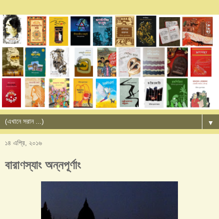
▼
১৪ এপ্রি, ২০১৬
বারাণস্যাং অন্নপূর্ণাং