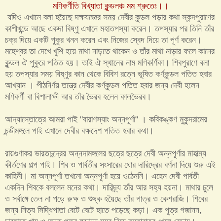
মণিকর্ণীতি বিখ্যাতা কুন্ডলঞ্চ মম শ্রুতেঃ।।
যদিও এখানে বলা হয়ৈছে দক্ষযজ্ঞের সময় দেবীর কুন্ডল পড়ার কথা স্কন্দপুরাণের
কাশীখন্ডে আছে একদা বিষ্ণু এখানে মহাতপস্যা করেন। তপস্যার পর তিনি তাঁর
চক্র দিয়ে একটি পুকুর খনন করেন এবং নিজের স্বেদ দিয়ে তা পূর্ণ করেন।
মহেশ্বর তা দেখে খুশি হয়ে মাথা নাড়তে থাকেন ও তাঁর মাথা নাড়ার ফলে কানের
কুন্ডল ঐ পুকুরে পতিত হয়। তাই ঐ স্থানের নাম মণিকর্ণিকা। শিবপুরাণে বলা
হয় তপস্যার সময় বিষ্ণুর কান থেকে বিবিশ রত্নে ভূষিত কর্ণকুন্ডল পতিত হবার
আখ্যান । পীঠনির্ণয় তন্ত্রে দেবীর কর্ণকুন্ডল পতিত হবার জন্য দেবী হলেন
মণিকর্ণী বা বিশালাক্ষী আর তাঁর ভৈরব হলেন কালভৈরব।
আদ্যাস্তোত্রে আমরা পাই "বারাণস্যাং অন্নপূর্ণা" । কবিকঙ্কণ মুকুন্দরামের
চন্ডীমঙ্গলে পাই এখানে দেবীর বক্ষদেশ পতিত হবার কথা।
রায়গুণাকর ভারতচন্দ্রের অন্নদামঙ্গলের ছত্রে ছত্রে দেবী অন্নপূর্ণার মাহাত্ম্য
কীর্তণের গল্প পাই। শিব ও পার্বতীর সংসারের ঘোর দারিদ্রের বর্ণনা দিয়ে শুরু এই
কাহিনী। মা অন্নপূর্ণা তখনো অন্নপূর্ণা হয়ে ওঠেননি। এহেন দেবী পার্বতী
একদিন শিবকে বললেন মনের কথা। দারিদ্র্য তাঁর আর সহ্য হয়না। মাথার চুলে
ও সর্বাঙ্গে তেল না পড়ে রুক্ষ ও শুষ্ক হয়ৈছে তাঁর গাত্র ও কেশরাজি। শিবের
জন্য নিত্য সিদ্ধিপাতা বেটে বেটে হাতে পড়েছে কড়া। এক পুত্র গজানন,