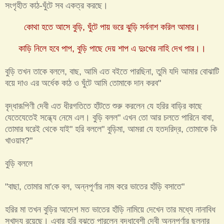
সংগৃহীত কাঠ-ঘুঁটে সব একত্র করছে।
কোথা হতে আসে বুড়ি, ঘুঁটে পায় ভরে ঝুড়ি সর্বনাশ করিল আমার।
কাড়ি নিলে হবে পাপ, বুড়ি পাছে দেয় শাপ এ দুঃখের নাহি দেখ পার।।
বুড়ি তখন তাকে বললে, বাছ, আমি এত ব‌ইতে পারছিনা, তুমি যদি আমার বোঝাটি
বয়ে দাও এর অর্ধেক কাঠ ও ঘুঁটে আমি তোমাকে দান করব"
বৃদ্ধারূপিণী দেবী এত ধীরগতিতে হাঁটতে শুরু করলেন যে হরির বাড়ির কাছে
যেতেযেতেই সন্ধ্যে নেমে এল। বুড়ি বলল" এখন তো আর চলতে পারিনে বাবা,
তোমার ঘরেই থেকে যাই" হরি বললে" বুড়িমা, আমরা যে হতদরিদ্র, তোমাকে কি
খাওয়াব?"
বুড়ি বললে
"বাছা, তোমার মা'কে বল, অন্নপূর্ণার নাম করে ভাতের হাঁড়ি বসাতে"
হরির মা তখন বুড়ির আদেশ মত ভাতের হাঁড়ি নামিয়ে দেখেন তার মধ্যে নানাবিধ
সুখাদ্য রয়েছে। এবার হরি বুঝতে পারলেন বৃদ্ধাবেশী দেবী অন্নপূর্ণার ছলনার