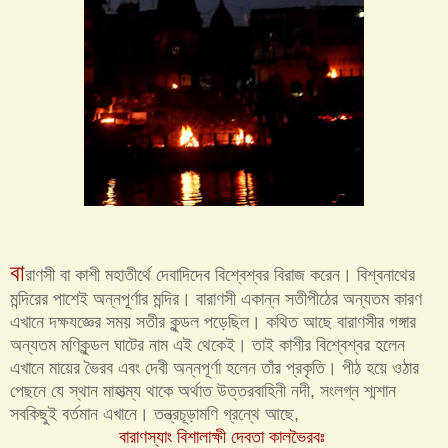
বা
রাণসী বা কাশী মহাতীর্থে দেবাদিদেব বিশ্বেশ্বর বিরাজ করেন। বিশ্বনাথের
মন্দিরের পাশেই অন্নপূর্ণার মন্দির। বারাণসী একান্ন সতীপীঠের অন্যতম কারণ
এখানে দক্ষযজ্ঞের সময় সতীর কুন্ডল পড়েছিল। কথিত আছে বারাণসীর গঙ্গার
অন্যতম মণিকুন্ডল ঘাটের নাম এই থেকেই। তাই কাশীর বিশ্বেশ্বর হলেন
এখানে মায়ের ভৈরব এবং দেবী অন্নপূর্ণা হলেন তাঁর প্রকৃতি। পীঠ হয়ে ওঠার
পেছনে যে স্থান মাহাত্ম্য থাকে অর্থাত উত্তরবাহিনী নদী, সংলগ্ন শ্মশান
সবকিছুই বর্তমান এখানে। তন্ত্রচূড়ামণি গ্রন্থে আছে,
বারাণস্যাং বিশালাক্ষী দেবতা কালভৈরবঃ