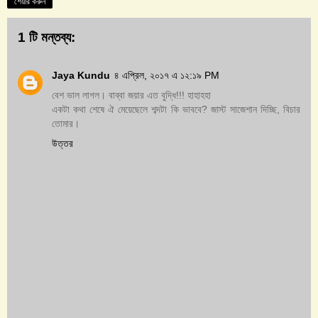
শেয়ার করুন
1 টি মন্তব্য:
Jaya Kundu
৪ এপ্রিল, ২০১৭ এ ১২:১৯ PM
বেশ ভাল লাগল। বাব্বা জয়ার এত বুদ্ধি!!! হাহাহহা
একটা কথা শেষে ঐ মেয়েছেলে শব্দটা কি ভাববে? জাস্ট সাজেশান দিচ্ছি, বিচার
তোমার।
উত্তর