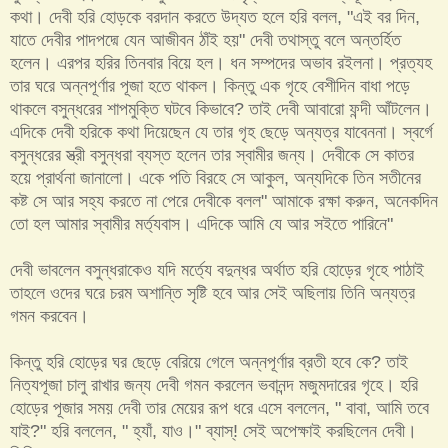
কথা। দেবী হরি হোড়কে বরদান করতে উদ্যত হলে হরি বলল, "এই বর দিন,
যাতে দেবীর পাদপদ্মে যেন আজীবন ঠাঁই হয়" দেবী তথাস্তু বলে অন্তর্হিত
হলেন। এরপর হরির তিনবার বিয়ে হল। ধন সম্পদের অভাব র‌ইলনা। প্রত্যহ
তার ঘরে অন্নপূর্ণার পূজা হতে থাকল। কিন্তু এক গৃহে বেশীদিন বাধা পড়ে
থাকলে বসুন্ধরের শাপমুক্তি ঘটবে কিভাবে? তাই দেবী আবারো ফন্দী আঁটলেন।
এদিকে দেবী হরিকে কথা দিয়েছেন যে তার গৃহ ছেড়ে অন্যত্র যাবেননা। স্বর্গে
বসুন্ধরের স্ত্রী বসুন্ধরা ব্যস্ত হলেন তার স্বামীর জন্য। দেবীকে সে কাতর
হয়ে প্রার্থনা জানালো। একে পতি বিরহে সে আকুল, অন্যদিকে তিন সতীনের
কষ্ট সে আর সহ্য করতে না পেরে দেবীকে বলল" আমাকে রক্ষা করুন, অনেকদিন
তো হল আমার স্বামীর মর্ত্যবাস। এদিকে আমি যে আর স‌ইতে পারিনে"
দেবী ভাবলেন বসুন্ধরাকেও যদি মর্ত্যে বদুন্ধর অর্থাত হরি হোড়ের গৃহে পাঠাই
তাহলে ওদের ঘরে চরম অশান্তি সৃষ্টি হবে আর সেই অছিলায় তিনি অন্যত্র
গমন করবেন।
কিন্তু হরি হোড়ের ঘর ছেড়ে বেরিয়ে গেলে অন্নপূর্ণার ব্রতী হবে কে? তাই
নিত্যপূজা চালু রাখার জন্য দেবী গমন করলেন ভবানন্দ মজুমদারের গৃহে। হরি
হোড়ের পূজার সময় দেবী তার মেয়ের রূপ ধরে এসে বললেন, " বাবা, আমি তবে
যাই?" হরি বললেন, " হ্যাঁ, যাও।" ব্যাস্! সেই অপেক্ষাই করছিলেন দেবী।