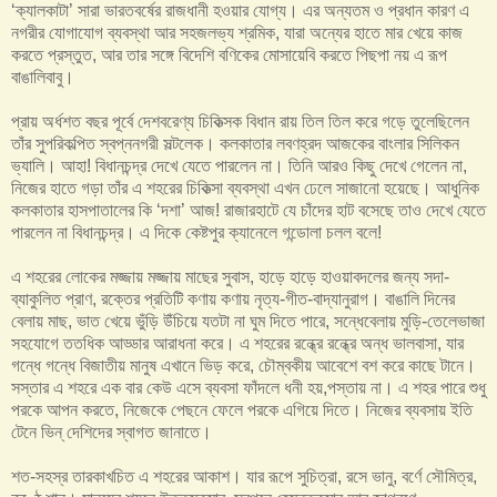
‘ক্যালকাটা’ সারা ভারতবর্ষের রাজধানী হওয়ার যোগ্য। এর অন্যতম ও প্রধান কারণ এ
নগরীর যোগাযোগ ব্যবস্থা আর সহজলভ্য শ্রমিক, যারা অন্যের হাতে মার খেয়ে কাজ
করতে প্রস্তুত, আর তার সঙ্গে বিদেশি বণিকের মোসায়েবি করতে পিছপা নয় এ রূপ
বাঙালিবাবু।
প্রায় অর্ধশত বছর পূর্বে দেশবরেণ্য চিকিত্সক বিধান রায় তিল তিল করে গড়ে তুলেছিলেন
তাঁর সুপরিকল্পিত স্বপ্ননগরী সল্টলেক। কলকাতার লবণহ্রদ আজকের বাংলার সিলিকন
ভ্যালি। আহা! বিধানচন্দ্র দেখে যেতে পারলেন না। তিনি আরও কিছু দেখে গেলেন না,
নিজের হাতে গড়া তাঁর এ শহরের চিকিত্সা ব্যবস্থা এখন ঢেলে সাজানো হয়েছে। আধুনিক
কলকাতার হাসপাতালের কি ‘দশা’ আজ! রাজারহাটে যে চাঁদের হাট বসেছে তাও দেখে যেতে
পারলেন না বিধানচন্দ্র। এ দিকে কেষ্টপুর ক্যানেলে গন্ডোলা চলল বলে!
এ শহরের লোকের মজ্জায় মজ্জায় মাছের সুবাস, হাড়ে হাড়ে হাওয়াবদলের জন্য সদা-
ব্যাকুলিত প্রাণ, রক্তের প্রতিটি কণায় কণায় নৃত্য-গীত-বাদ্যানুরাগ। বাঙালি দিনের
বেলায় মাছ, ভাত খেয়ে ভুঁড়ি উঁচিয়ে যতটা না ঘুম দিতে পারে, সন্ধেবেলায় মুড়ি-তেলেভাজা
সহযোগে ততধিক আড্ডার আরাধনা করে। এ শহরের রন্ধ্রে রন্ধ্রে অন্ধ ভালবাসা, যার
গন্ধে গন্ধে বিজাতীয় মানুষ এখানে ভিড় করে, চৌম্বকীয় আবেশে বশ করে কাছে টানে।
সস্তার এ শহরে এক বার কেউ এসে ব্যবসা ফাঁদলে ধনী হয়,পস্তায় না। এ শহর পারে শুধু
পরকে আপন করতে, নিজেকে পেছনে ফেলে পরকে এগিয়ে দিতে। নিজের ব্যবসায় ইতি
টেনে ভিন্ দেশিদের স্বাগত জানাতে।
শত-সহস্র তারকাখচিত এ শহরের আকাশ। যার রূপে সুচিত্রা, রসে ভানু, বর্ণে সৌমিত্র,