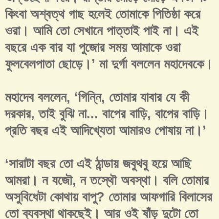
কিংবা অশ্বত্থ গাছ হলেই তোমাকে পিতিষ্ঠা করে
ওরা। আমি তো সেখানে পাত্তাই পাই না। এই
বছরে এক বার যা পুজোর সময় আমাকে ওরা
ফুলবেলপাতা ছোড়ে।’ মা দুর্গা বললেন মহাদেবকে।
মহাদেব বললেন, ‘গিন্নি, তোমার যাবার যে কী
দরকার, তাই বুঝি না... বাপের বাড়ি, বাপের বাড়ি।
প্রতি বছর এই আদিখ্যেতা আমারও পোষায় না।’
‘সারাটা বছর তো এই ঠান্ডায় জবুথবু হয়ে আছি
আমরা। ন যজৌ, ন তস্থৌ অবস্থা। বলি তোমার
অসুবিধেটা কোথায় বাপু? তোমার আফগারি বিলাসের
তো ব্যবস্থা থাকছেই। আর ওই ষাঁড় দুটো তো