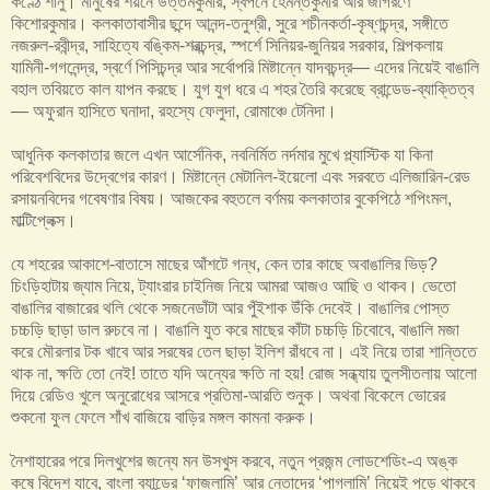
কণ্ঠে শানু। মানুষের শয়নে উত্তমকুমার, স্বপনে হেমন্তকুমার আর জাগরণে
কিশোরকুমার। কলকাতাবাসীর ছন্দে আনন্দ-তনুশ্রী, সুরে শচীনকর্তা-কৃষ্ণচন্দ্র, সঙ্গীতে
নজরুল-রবীন্দ্র, সাহিত্যে বঙ্কিম-শরত্চন্দ্র, স্পর্শে সিনিয়র-জুনিয়র সরকার, শিল্পকলায়
যামিনী-গগনেন্দ্র, স্বর্ণে পিসিচন্দ্র আর সর্বোপরি মিষ্টান্নে যাদবচন্দ্র— এদের নিয়েই বাঙালি
বহাল তবিয়তে কাল যাপন করছে। যুগ যুগ ধরে এ শহর তৈরি করেছে ব্রান্ডেড-ব্যাক্তিত্ব
— অফুরান হাসিতে ঘনাদা, রহস্যে ফেলুদা, রোমাঞ্চে টেনিদা।
আধুনিক কলকাতার জলে এখন আর্সেনিক, নবনির্মিত নর্দমার মুখে প্ল্যাস্টিক যা কিনা
পরিবেশবিদের উদ্বেগের কারণ। মিষ্টান্নে মেটানিল-ইয়েলো এবং সরবতে এলিজারিন-রেড
রসায়নবিদের গবেষণার বিষয়। আজকের বহুতলে বর্ণময় কলকাতার বুকেপিঠে শপিংমল,
মাল্টিপ্লেক্স।
যে শহরের আকাশে-বাতাসে মাছের আঁশটে গন্ধ, কেন তার কাছে অবাঙালির ভিড়?
চিংড়িহাটায় জ্যাম নিয়ে, ট্যাংরার চাইনিজ নিয়ে আমরা আজও আছি ও থাকব। ভেতো
বাঙালির বাজারের থলি থেকে সজনেডাঁটা আর পুঁইশাক উঁকি দেবেই। বাঙালির পোস্ত
চচ্চড়ি ছাড়া ডাল রুচবে না। বাঙালি যুত করে মাছের কাঁটা চচ্চড়ি চিবোবে, বাঙালি মজা
করে মৌরলার টক খাবে আর সরষের তেল ছাড়া ইলিশ রাঁধবে না। এই নিয়ে তারা শান্তিতে
থাক না, ক্ষতি তো নেই! তাতে যদি অন্যের ক্ষতি না হয়! রোজ সন্ধ্যায় তুলসীতলায় আলো
দিয়ে রেডিও খুলে অনুরোধের আসরে প্রতিমা-আরতি শুনুক। অথবা বিকেলে ভোরের
শুকনো ফুল ফেলে শাঁখ বাজিয়ে বাড়ির মঙ্গল কামনা করুক।
নৈশাহারের পরে দিলখুশের জন্যে মন উসখুস করবে, নতুন প্রজন্ম লোডশেডিং-এ অঙ্ক
কষে বিদেশ যাবে, বাংলা ব্যান্ডের ‘ফাজলামি’ আর নেতাদের ‘পাগলামি’ নিয়েই পড়ে থাকবে