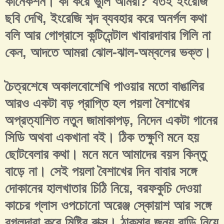
কানেকশন। কী করে ভুলি আমরা? যত‌ই ইংরেজি
ছবি দেখি, ইংরেজি শব্দ ব্যবহার করে অনর্গল কথা
বলি আর গোগ্রাসে কন্টিনেন্টাল খাবারদাবার গিলি না
কেন, আদতে আমরা ঝোল-ঝাল-অম্বলের ভক্ত।
চৈত্রশেষে অকালবোশেখি পাওয়ার মতো বাঙালির
আরও একটা বড় প্রাপ্তি হল পয়লা বৈশাখের
অপ্রত্যাশিত নতুন জামাকাপড়, নিদেন একটা গানের
সিডি অথবা একখানা ব‌ই। ঠিক তক্ষুণি মনে হয়
ছোটবেলার কথা। মনে মনে আমাদের বয়স কিন্তু
বাড়ে না। সেই পয়লা বৈশাখের দিন বাবার সঙ্গে
দোকানের হালখাতার চিঠি নিয়ে, বরফকুচি দেওয়া
কাচের গ্লাস ওপচোনো অরেঞ্জ স্কোয়াশ আর সঙ্গে
বগলদাবা করে মিষ্টির বাক্স। ঠাকুমার জন্য বাড়ি নিয়ে