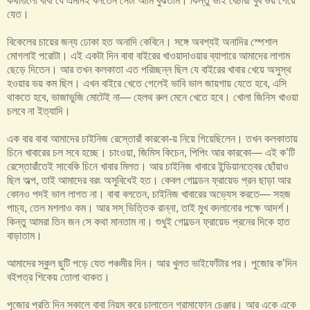
কথাগুলো বাবা যে এমনিই বলতেন সেটা আমি বুঝতাম। কিন্তু ভাই বেচারা খুব ভয় পেয়ে
যেত।
বিকেলের চায়ের জন্য ঢোকা হত অনাদি কেবিনে। সঙ্গে অবশ্যই অনাদির স্পেশাল
মোগলাই পরোটা। এই একটা দিন বাবা বাইরের খাওয়াদাওয়ার ব্যাপারে আমাদের লাগাম
ছেড়ে দিতেন। আর তখন কলকাতা এত পরিচ্ছন্ন ছিল যে বাইরের খাবার খেয়ে অসুস্থ
হওয়ার ভয় কম ছিল। এখন বাইরে খেতে গেলেই ভাবি ভাল জায়গায় যেতে হবে, এসি
থাকতে হবে, ভাজাভুজি মোটেই না— হেলথ রুল মেনে খেতে হবে। খোলা জিনিস খাওয়া
চলবে না ইত্যাদি।
এক বার বাবা আমাদের চাইনিজ রেস্তোরাঁ কারকো-য় নিয়ে গিয়েছিলেন। তখন কলকাতায়
চিনে খাবারের চল সবে হচ্ছে। চাংওয়া, জিমিস কিচেন, পিপিং আর কারকো— এই ক’টি
রেস্তোরাঁতেই সাবেকি চিনে খাবার মিলত। আর চাইনিজ খাবারে ইন্ডিয়ানত্বের ছোঁয়াও
ছিল অল্প, তাই আমাদের বরং অসুবিধেই হত। কেবল গোল্ডেন ফ্রায়েড প্রন ছাড়া আর
কোনও পদই ভাল লাগত না। বাবা বলতেন, চাইনিজ খাবারের অভ্যেস করতে— সহজ
পাচ্য, তেল মশলাও কম। আর সস্ ভিত্তিক রান্না, তাই মুখ বদলানোর পক্ষে আদর্শ।
কিন্তু আমরা তিন জন সে কথা মানতাম না। শুধুই গোল্ডেন ফ্রায়েড প্রনের দিকে হাত
বাড়াতাম।
আমাদের স্কুল ছুটি পড়ে যেত পঞ্চমীর দিন। আর খুলত ভাইফোঁটার পর। পুজোর ক’দিন
বইপত্র শিকেয় তোলা থাকত।
পুজোর প্রতি দিন সকালে বাবা নিয়ম করে চালাতেন গ্রামাফোন চেঞ্জার। আর একে একে