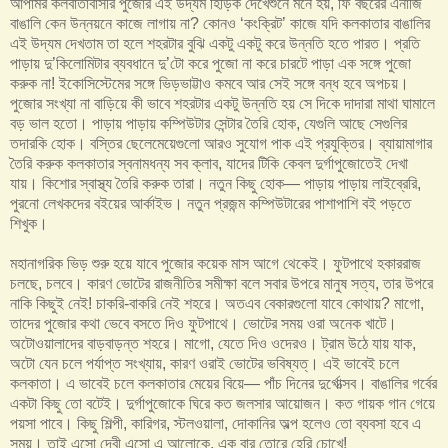
আপামর কলবাতাবাসীর পুজোর এই উদ্যম হিড়িক দেখেশুনে মনে হয়, ফি বছরের এনার্জি
বাঙালি কেন উন্নয়নে কাজে লাগায় না? কোনও ‘কংক্রিট’ কাজে যদি কলকাতার বাঙালির
এই উদ্যম দেখতাম তা হলে শহরটার বুঝি একটু একটু করে উন্নতি হতে পারত। প্রতি
পাড়ায় দু’কিলোমিটার ব্যবধানে দু’টো করে পুজো না করে চারটে পাড়া এক সঙ্গে পুজো
করুক না! ইকোসিস্টেমের সঙ্গে ভিড়ভাট্টাও কমবে আর সেই সঙ্গে বন্ধ হবে অপচয়।
পুজোর সংখ্যা না বাড়িয়ে কী ভাবে শহরটার একটু উন্নতি হয় সে দিকে দাদারা মাথা ঘামালে
বড় ভাল হতো। পাড়ায় পাড়ায় কম্পিউটার সেন্টার তৈরি হোক, যেগুলি আছে সেগুলির
তদারকি হোক। বস্তির ছেলেমেয়েগুলো আরও সুযোগ পাক এই প্রযুক্তির। ব্যায়ামাগার
তৈরি করুক কলকাতার স্বনামধন্য সব ক্লাব, যাদের টিকি কেবল দুর্গাপুজোতেই দেখা
যায়। কিশোর স্বাস্থ্য তৈরি করুক তারা। নতুন কিছু হোক— পাড়ায় পাড়ায় লাইব্রেরি,
পুরনো লেখকদের বইয়ের আর্কাইভ। নতুন প্রজন্ম কম্পিউটারের পাশাপাশি বই পড়তে
শিখুক।
মহানাগরিক ভিড় শুরু হয়ে যাবে পুজোর কয়েক মাস আগে থেকেই। ফুটপাথে হকাররাজ
চলছে, চলবে। কারণ ভোটের রাজনীতির সমীক্ষা বলে সবার উপরে মানুষ সত্য, তার উপরে
নাকি কিছুই নেই! চাকরি-বাকরি নেই শহরে। অতএব বেকারগুলো যাবে কোথায়? মাগো,
তাদের পুজোর কথা ভেবে বসতে দিও ফুটপাথে। ভোটের সময় ওরা অনেক খাটে।
অটোওয়ালাদের বাড়বাড়ন্ত শহরে। মাগো, যেতে দিও ওদেরও। ট্রাম উঠে যায় যাক,
অটো যেন চলে পর্যাপ্ত সংখ্যায়, কারণ ওরাই ভোটের ভবিষ্যত্। এই ভাবেই চলে
কলকাতা। এ ভাবেই চলে কলকাতার মেয়ের বিয়ে— পাঁচ দিনের দুর্গোত্সব। বাঙালির গর্বের
একটা কিছু তো বটেই। দুর্গাপুজোকে ঘিরে কত জলসার আয়োজন। কত গায়ক গান গেয়ে
পয়সা পাবে। কিছু শিল্পী, কারিগর, স্টলওয়ালা, দোকানির অল্প হলেও তো ব্যবসা হবে এ
সময়। তাই এসো দেবী এসো এ আলোকে, এক বার তোরে হেরি চোখে!