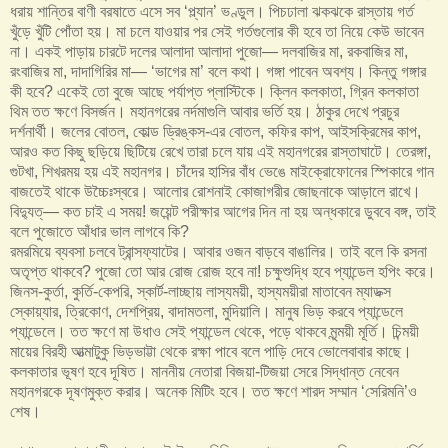
ধরায় শান্তির বাণী বরষাতে এসে সব ‘প্ল্যান’ ভণ্ডুল। পিচঢালা ঝকঝকে রাস্তায় গর্ত
খুঁড়ে খুঁটি পোঁতা হয়। মা চলে যাওয়ার পর সেই গর্তগুলোর কী হবে তা নিয়ে কেউ ভাবেন
না। একই পাড়ায় চারটে দলের আলাদা আলাদা পুজো— দলবাজির মা, রকবাজির মা,
রংবাজির মা, দাদাগিরির মা— ‘ভাগের মা’ বলে কথা। গঙ্গা পাবেন অবশ্য। কিন্তু গঙ্গার
কী হবে? একেই তো বুজে আছে পর্যাপ্ত প্লাস্টিকে। ক্লিন কলকাতা, গ্রিন কলকাতা
থিম তত ক্ষণে বিসর্জন। মহানগরের নর্দমাগুলি আবার ভর্তি হয়। ঠাকুর দেখে প্রচুর
দর্শনার্থী। জলের বোতল, কোল্ড ড্রিঙ্কস-এর বোতল, কফির কাপ, আইসক্রিমের কাপ,
আরও কত কিছু ছড়িয়ে ছিটিয়ে রেখে তারা চলে যায় এই মহানগরের রাস্তাঘাটে। তেরঙ্গা,
গুটখা, শিখরময় হয় এই মহানগর। চাঁদের হাসির বাঁধ ভেঙে মাইক্রোফোনের স্পিকারে গান
বাজতেই থাকে উচ্চৈঃস্বরে। আলোর রোশনাই কোজাগরীর জোছনাকে আড়ালে রাখে।
বিদ্যুত্— কত চাই এ সময়! জয়েন্ট পরীক্ষার আগের দিন না হয় অন্ধকারে ডুববে বঙ্গ, তাই
বলে পুজোতে আঁধার ভাল লাগবে কি?
রমরমিয়ে ব্যবসা চলবে ট্রান্সফ্যাটের। আবার ওজন বাড়বে বাঙালির। তাই বলে কি রসনা
অতৃপ্ত থাকবে? পুজো তো আর রোজ রোজ হবে না! চক্ষুশুদ্ধি হবে প্যান্ডেল হপিং করে।
জিনস-কুর্তা, কুর্তি-কেপরি, স্কার্ট-লাচ্ছায় লাস্যময়ী, হাস্যময়ীরা মাতাবেন ম্যাডক্স
স্কোয়্যার, ত্রিকোণ, দেশপ্রিয়, বাদামতলা, মুদিয়ালি। মানুষ ভিড় করবে প্যান্ডেলে
প্যান্ডেলে। তত ক্ষণে মা উধাও সেই প্যান্ডেল থেকে, পড়ে থাকবে মৃন্ময়ী মূর্তি। চিন্ময়ী
মায়ের বিরহী আত্মাটুকু ভিড়ভাট্টা থেকে রক্ষা পাবে বলে পাড়ি দেবে ভোলেবাবার কাছে।
কলকাতার ভূষণ হবে দূষিত। মাননীয় নেতারা বিজয়া-টিজয়া সেরে সিদ্ধান্ত নেবেন
মহানগরকে দূষণমুক্ত করার। অনেক মিটিং হবে। তত ক্ষণে শারদ সম্মান ‘সেরিমনি’ও
শেষ।