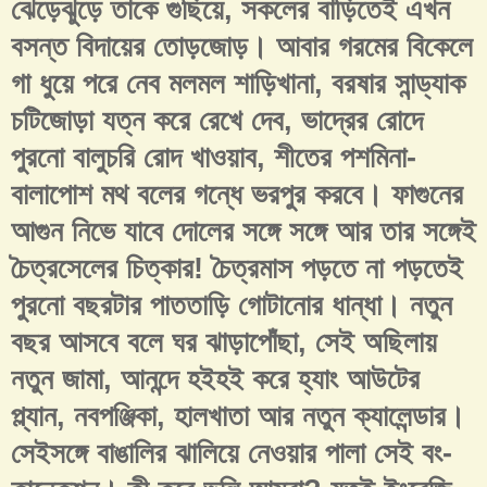
ঝেড়েঝুড়ে তাকে গুছিয়ে, সকলের বাড়িতেই এখন
বসন্ত বিদায়ের তোড়জোড়। আবার গরমের বিকেলে
গা ধুয়ে পরে নেব মলমল শাড়িখানা, বরষার সান্ড্যাক
চটিজোড়া যত্ন করে রেখে দেব, ভাদ্রের রোদে
পুরনো বালুচরি রোদ খাওয়াব, শীতের পশমিনা-
বালাপোশ মথ বলের গন্ধে ভরপুর করবে। ফাগুনের
আগুন নিভে যাবে দোলের সঙ্গে সঙ্গে আর তার সঙ্গেই
চৈত্রসেলের চিত্কার! চৈত্রমাস পড়তে না পড়তেই
পুরনো বছরটার পাততাড়ি গোটানোর ধান্ধা। নতুন
বছর আসবে বলে ঘর ঝাড়াপোঁছা, সেই অছিলায়
নতুন জামা, আনন্দে হইহই করে হ্যাং আউটের
প্ল্যান, নবপঞ্জিকা, হালখাতা আর নতুন ক্যালেন্ডার।
সেইসঙ্গে বাঙালির ঝালিয়ে নেওয়ার পালা সেই বং-