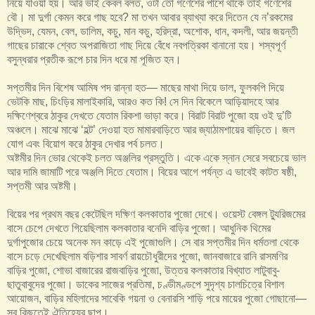
নিয়ে যাওয়া হয়। আর ভাই কেবল বলত, ওটা তো গণেশের পাশে থাকে তাই গণেশের
বৌ। মা দুর্গা কেমন করে গাছ হবে? মা তখন আবার ব্যাখ্যা করে দিতেন যে ন’রকমের
উদ্ভিদ, যেমন, বেল, ডালিম, কচু, মান কচু, হরিদ্রা, অশোক, ধান, কদলী, আর জয়ন্তী
গাছের চারাকে শ্বেত অপরাজিতা গাছ দিয়ে বেঁধে নবপত্রিকা বানানো হয়। শস্যপূর্ণ
বসুন্ধরার প্রতীক রূপে চার দিন ধরে মা পূজিত হন।
সপ্তমীর দিন বিশেষ আমিষ পদ রান্না হত— মাছের মাথা দিয়ে ডাল, ফুলকপি দিয়ে
ভেটকি মাছ, চিংড়ির মালাইকারি, আরও কত কি! সে দিন বিকেলে আড়িয়াদহে আর
দক্ষিণেশ্বরে ঠাকুর দেখতে যেতাম রিকশা ভাড়া করে। বিরাট বিরাট পুজো হয় ওই দু’টি
অঞ্চলে। মাঝে মাঝে ‘হল্ট’ দেওয়া হত মামারবাড়িতে আর জ্যাঠামশায়ের বাড়িতে। জল
যোগ এবং বিয়োগ করে ঠাকুর দেখার পর্ব চলত।
অষ্টমীর দিন ভোর থেকেই চলত অঞ্জলির প্রস্তুতি। একে একে স্নান সেরে সবচেয়ে ভাল
আর দামি জামাটি পরে অঞ্জলি দিতে যেতাম। বিয়ের আগে পর্যন্ত এ ভাবেই কাটত ষষ্ঠী,
সপ্তমী আর অষ্টমী।
বিয়ের পর প্রথম বছর কেটেছিল দক্ষিণ কলকাতার পুজো দেখে। ওয়েস্ট বেঙ্গল ট্যুরিজমের
বাসে চেপে দেখতে গিয়েছিলাম কলকাতার বনেদি বাড়ির পুজো। আধুনিক থিমের
দুর্গাপুজোর চেয়ে অনেক মন কাড়ে এই পুজোগুলি। সে বার সপ্তমীর দিন ধর্মতলা থেকে
বাসে চড়ে দেখেছিলাম বড়িশার সাবর্ণ রায়চৌধুরীদের পুজো, জানবাজারে রানি রাসমণির
বাড়ির পুজো, শোভা বাজারের রাজবাড়ির পুজো, উত্তর কলকাতার বিখ্যাত লাটুবাবু-
ছাতুবাবুদের পুজো। ডাকের সাজের প্রতিমা, চণ্ডীমণ্ডপে সুদৃশ্য চালচিত্রে বিশাল
আয়োজন, বাড়ির মহিলাদের সাবেকি গয়না ও বেনারসি শাড়ি পরে মায়ের পুজো গোছানো—
সব কিছুতেই ঐতিহ্যের ছাপ।