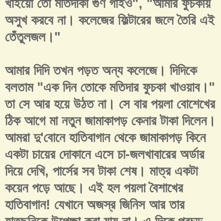
খাইয়ো তো মতিদাকা গুণ গাইও", "আমার ফুচকায়
অসুখ করবে না। কলেজের ফিল্টারের জলে তৈরি এই
তেঁতুলজল।"
আমার দিদি তখন পড়ত অন্য কলেজে। দিদিকে
বলতাম "এক দিন তোকে মতিদার ফুচকা খাওয়াব।"
তা সে আর হয়ে উঠত না। সে বার পয়লা বোশেখের
ঠিক আগে মা নতুন জামাকাপড় কেনার টাকা দিলেন।
আমরা দু'বোনে হাতিবাগান থেকে জামাকাপড় কিনে
একটা চায়ের দোকানে এসে চা-জলখাবারের অর্ডার
দিয়ে দেখি, পার্সের সব টাকা শেষ। মাত্র একটা
কয়েন পড়ে আছে। এই হল পয়লা বৈশাখের
হাতিবাগান! যেখানে অজস্র জিনিস আর তার