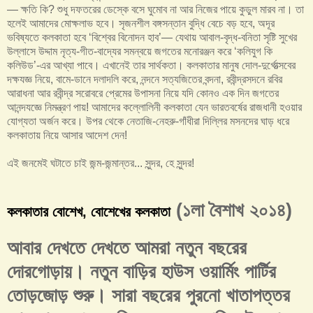
— ক্ষতি কি? শুধু দফতরের ডেস্কে বসে ঘুমোব না আর নিজের পায়ে কুড়ুল মারব না। তা
হলেই আমাদের মোক্ষলাভ হবে। সৃজনশীল বঙ্গসন্তান বুদ্ধি বেচে বড় হবে, অদূর
ভবিষ্যতে কলকাতা হবে ‘বিশ্বের বিনোদন হাব’— যেথায় আবাল-বৃদ্ধ-বনিতা সৃষ্টি সুখের
উল্লাসে উদ্দাম নৃত্য-গীত-বাদ্যের সমন্বয়ে জগতের মনোরঞ্জন করে ‘কলিযুগ কি
কলিউড’-এর আখ্যা পাবে। এখানেই তার সার্থকতা। কলকাতার মানুষ দোল-দুর্গোত্সবের
দক্ষযজ্ঞ নিয়ে, বামে-ডানে দলাদলি করে, নন্দনে সত্যজিতের বন্দনা, রবীন্দ্রসদনে রবির
আরাধনা আর রবীন্দ্র সরোবরে প্রেমের উপাসনা নিয়ে যদি কোনও এক দিন জগতের
আনন্দযজ্ঞে নিমন্ত্রণ পায়! আমাদের কল্লোলিনী কলকাতা যেন ভারতবর্ষের রাজধানী হওয়ার
যোগ্যতা অর্জন করে। উপর থেকে নেতাজি-নেহরু-গাঁধীরা দিল্লির মসনদের ঘাড় ধরে
কলকাতায় নিয়ে আসার আদেশ দেন!
এই জনমেই ঘটাতে চাই জন্ম-জন্মান্তর... সুন্দর, হে সুন্দর!
(১লা বৈশাখ ২০১৪)
কলকাতার বোশেখ, বোশেখের কলকাতা
আবার দেখতে দেখতে আমরা নতুন বছরের
দোরগোড়ায়। নতুন বাড়ির হাউস ওয়ার্মিং পার্টির
তোড়জোড় শুরু। সারা বছরের পুরনো খাতাপত্তর