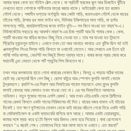
আমার ফ্রক কেনা হত স্টাইল টেক্স থেকে। মা প্রতিটি ফ্রকের ঝুল আর ডিজাইন খুঁটিয়ে
দেখতেন যাতে পোশাকে শালীনতার মাত্রা বজায় থাকে। ভাইয়েরটা কেনা হত রহমান
স্টোর্স থেকে। গঙ্গাদীন গুপ্তার অর্গ্যান্ডি আর কোটা শাড়ি, জয়সওয়াল স্টোর্স থেকে মায়ের
তাঁতের শাড়ি, ঠাম্মার দুধ সাদা ফাইন থান, দিদিমার ইঞ্চিপাড়ের সাদা শাড়ি, মা দুর্গার
লালপেড়ে শাড়ি, জ্যাঠামশাইদের জন্য ফাইন ধুতি— সব কিনে যাওয়া হত নাহুম’স-এ।
নিউমার্কেটের সবচেয়ে বড় আকর্ষণ নাহুম’স-এর চিজ প্যাটি আর ডি গামার কেক। কেক,
প্যাটি খাওয়ার পর বাড়ির জন্যও কিছু নিয়ে নেওয়া হত। তার পর যাওয়া হত লিন্ডসে
স্ট্রিটের হ্যান্ডলুম হাউসে। এখানে তখন তো আর আনাচে কানাচে এত বুটিক ছিল না! তাই
এক্সক্লুসিভ পিওর সিল্ক শাড়ি কিনতে মা ওখানেই যেতেন। আর সেখানে এক ঢিলে দুই
পাখি! পর্দার কাপড়, বেডশিট সব কিছুই মিলত ন্যায্য দামে। বাবার জন্য প্রায় জোর করে
মহাদেবী এন্ড মেহতা থেকে শার্ট প্যান্টের পিস কিনতেন মা।
তখন শহর কলকাতায় হাতে গোনা খাবারের দোকান ছিল। কিন্তু এ পাড়ায় সঠিক দামের
ছোট বড় রেস্তোরাঁ ছিল বেশ কিছু। ছোলা বাটুরে আর স্পেশাল কুলফি মালাই খেতাম
ইন্দ্রমহলে। র‌্যালি’স-এর সিরাপ আর সিমাইয়ের পায়েস সহযোগে এমন সুন্দর কুলফি
মালাই বোধহয় আর কোথাও তখন পাওয়া যেত না। এর পর সিম্ফনিতে আমাদের
অভিযান। নতুন পুজোর গানের এলপি রেকর্ড। আর তখন এইচএমভি থেকে শিল্পীদের
গানের রেকর্ড কিনলে একটা গানের লিরিকসের বই দিত। মায়ের নজর থাকত ওই বইয়ের
দিকেই। তত ক্ষণে ফুটপাতের দোকান থেকে ভাই মায়ের আঁচলে গেরো দিয়ে একটা গাড়ি
বা মোটরসাইকেল বা একটা ক্যাডবেরি বাগিয়ে বসে আছে। আমার একটা হেয়ারব্যান্ড,
জামার সঙ্গে ম্যাচ করে দু’টো ক্লিপ আর রিবনও কেনা হয়ে গিয়েছে। বাবা রেগেমেগে
বলছেন ‘‘এ বছরই শেষ। তোমাদের নিয়ে আর আসা যাবে না এখানে। এত বায়না!”