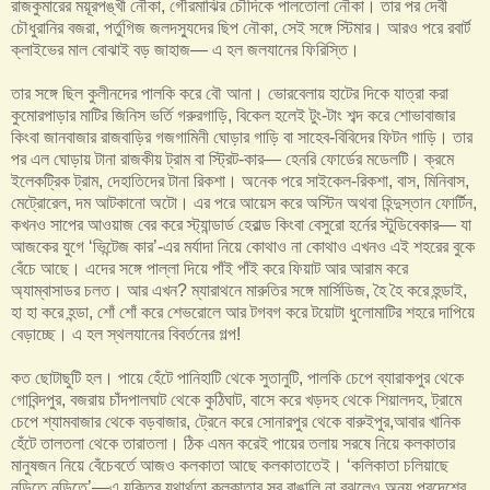
রাজকুমারের ময়ূরপঙ্খী নৌকা, গৌরমাঝির চৌদিকে পালতোলা নৌকা। তার পর দেবী
চৌধুরানির বজরা, পর্তুগিজ জলদস্যুদের ছিপ নৌকা, সেই সঙ্গে স্টিমার। আরও পরে রবার্ট
ক্লাইভের মাল বোঝাই বড় জাহাজ— এ হল জলযানের ফিরিস্তি।
তার সঙ্গে ছিল কুলীনদের পালকি করে বৌ আনা। ভোরবেলায় হাটের দিকে যাত্রা করা
কুমোরপাড়ার মাটির জিনিস ভর্তি গরুরগাড়ি, বিকেল হলেই টুং-টাং শব্দ করে শোভাবাজার
কিংবা জানবাজার রাজবাড়ির গজগামিনী ঘোড়ার গাড়ি বা সাহেব-বিবিদের ফিটন গাড়ি। তার
পর এল ঘোড়ায় টানা রাজকীয় ট্রাম বা স্ট্রিট-কার— হেনরি ফোর্ডের মডেলটি। ক্রমে
ইলেকট্রিক ট্রাম, দেহাতিদের টানা রিকশা। অনেক পরে সাইকেল-রিকশা, বাস, মিনিবাস,
মেট্রোরেল, দম আটকানো অটো। এর পরে আয়েস করে অস্টিন অথবা হিন্দুস্তান ফোর্টিন,
কখনও সাপের আওয়াজ বের করে স্ট্যান্ডার্ড হেরাল্ড কিংবা বেসুরো হর্নের স্টুডিবেকার— যা
আজকের যুগে ‘ভিন্টেজ কার’-এর মর্যাদা নিয়ে কোথাও না কোথাও এখনও এই শহরের বুকে
বেঁচে আছে। এদের সঙ্গে পাল্লা দিয়ে পাঁই পাঁই করে ফিয়াট আর আরাম করে
অ্যাম্বাসাডর চলত। আর এখন? ম্যারাথনে মারুতির সঙ্গে মার্সিডিজ, হৈ হৈ করে হুন্ডাই,
হা হা করে হন্ডা, শোঁ শোঁ করে শেভরোলে আর টগবগ করে টয়োটা ধুলোমাটির শহরে দাপিয়ে
বেড়াচ্ছে। এ হল স্থলযানের বিবর্তনের গল্প!
কত ছোটাছুটি হল। পায়ে হেঁটে পানিহাটি থেকে সুতানুটি, পালকি চেপে ব্যারাকপুর থেকে
গোবিন্দপুর, বজরায় চাঁদপালঘাট থেকে কুঠিঘাট, বাসে করে খড়দহ থেকে শিয়ালদহ, ট্রামে
চেপে শ্যামবাজার থেকে বড়বাজার, ট্রেনে করে সোনারপুর থেকে বারুইপুর,আবার খানিক
হেঁটে তালতলা থেকে তারাতলা। ঠিক এমন করেই পায়ের তলায় সরষে নিয়ে কলকাতার
মানুষজন নিয়ে বেঁচেবর্তে আজও কলকাতা আছে কলকাতাতেই। ‘কলিকাতা চলিয়াছে
নড়িতে নড়িতে’—এ যুক্তির যথার্থতা কলকাতার সব বাঙালি না বুঝলেও অন্য প্রদেশের