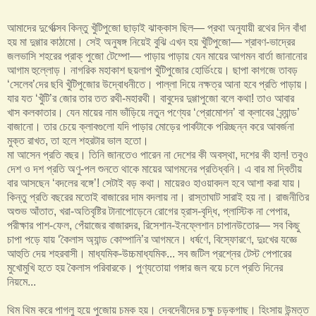
আমাদের দুর্গোত্সব কিন্তু খুঁটিপুজো ছাড়াই ঝাক্কাস ছিল— প্রথা অনুযায়ী রথের দিন বাঁধা
হয় মা দুগ্গার কাঠামো। সেই অনুষঙ্গ নিয়েই বুঝি এখন হয় খুঁটিপুজো— শ্রাবণ-ভাদ্রের
জলভাসি শহরের প্রাক্ পুজো টেম্পো— পাড়ায় পাড়ায় যেন মায়ের আগমন বার্তা জানানোর
আগাম হুল্লোড়। নাগরিক মহাকাশ ছয়লাপ খুঁটিপুজোর হোর্ডিংয়ে। ছাপা কাগজে তাবড়
‘সেলেব’দের ছবি খুঁটিপুজোর উদ্বোধনীতে। পাল্লা দিয়ে নক্ষত্র আনা হবে প্রতি পাড়ায়।
যার যত ‘খুঁটি’র জোর তার তত রথী-মহারথী। বাবুদের দুগ্গাপুজো বলে কথা! তাও আবার
খাস কলকাতার। যেন মায়ের নাম ভাঁড়িয়ে নতুন পণ্যের ‘প্রোমোশন’ বা ক্লাবের ‘ব্র্যান্ড’
বাজানো। তার চেয়ে ক্লাবগুলো যদি পাড়ার মোড়ের পার্কটাকে পরিচ্ছন্ন করে আবর্জনা
মুক্ত রাখত, তা হলে শহরটার ভাল হতো।
মা আসেন প্রতি বছর। তিনি জানতেও পারেন না দেশের কী অবস্থা, দশের কী হাল! তবুও
দেশ ও দশ প্রতি অণু-পল শুনতে থাকে মায়ের আগমনের প্রতিধ্বনি। এ বার মা দ্বিতীয়
বার আসছেন ‘বদলের বঙ্গে’! সেটাই বড় কথা। মায়েরও হাওয়াবদল হবে আশা করা যায়।
কিন্তু প্রতি বছরের মতোই বাজারের দাম বদলায় না। রাস্তাঘাট সারাই হয় না। রাজনীতির
অশুভ আঁতাত, খরা-অতিবৃষ্টির টানাপোড়েনে রোগের হ্রাস-বৃদ্ধি, প্লাস্টিক না পেপার,
পরীক্ষার পাশ-ফেল, পেঁয়াজের বাজারদর, রিসেশান-ইনফ্লেশান চাপানউতোর— সব কিছু
চাপা পড়ে যায় ‘কৈলাস অ্যান্ড কোম্পানি’র আগমনে। ধর্ষণে, বিস্ফোরণে, দুঃখের যজ্ঞে
আহুতি দেয় শহরবাসী। মাধ্যমিক-উচ্চমাধ্যমিক... সব জটিল প্রশ্নের টেস্ট পেপারের
মুখোমুখি হতে হয় কৈলাস পরিবারকে। পুণ্যতোয়া গঙ্গার জল বয়ে চলে প্রতি দিনের
নিয়মে...
থিম থিম করে পাগলু হয়ে পুজোয় চমক হয়। দেবদেবীদের চক্ষু চড়কগাছ। হিংসায় উন্মত্ত