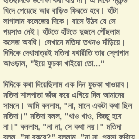
হাতছনিকে উপেক্ষা করা যায় না। এ দিকে প্রচন্ড
খিদে পেয়েছে আর বাড়িও ফিরতে হবে। হাঁটা
লাগালাম কলেজের দিকে। বাসে উঠব যে সে
পয়সাও নেই। হাঁটতে হাঁটতে দুজনে পৌঁছলাম
কলেজ অবধি। সেখানে মতিদা তখনও দাঁড়িয়ে।
দিদিকে দেখামাত্রই মতিদা যথারীতি তার স্লোগান
আওড়াল, "ইয়ে ফুচকা খাইয়ো তো..."
দিদিকে কথা দিয়েছিলাম এক দিন ফুচকা খাওয়াব।
মতিদা শালপাতা ভাঁজ করে এগিয়ে দিল আমাদের
সামনে। আমি বললাম, "না, মানে একটা কথা ছিল
মতিদা।" মতিদা বলল, "খাও খাও, কিচ্ছু হবে
না।" বললাম, "না না, সে কথা নয়।" মতিদা
বলল, "মা বকবে?” বললাম, "না না, পয়সা ফুরিয়ে