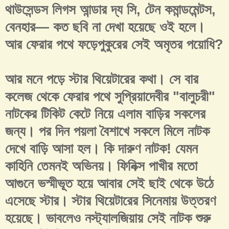
থাউসেন্ডস লিগস আন্ডার দ্য সি, টেন কমান্ডমেন্টস,
বেনহার— কত ছবি না দেখা হয়েছে ওই হলে।
আর ফেরার পথে ফড়েপুকুরের সেই অমৃতর পয়োধি?
আর মনে পড়ে স্টার থিয়েটারের কথা। সে বার
কলেজ থেকে ফেরার পথে সুপ্রিয়াদেবীর "বালুচরী"
নাটকের টিকিট কেটে নিয়ে এলাম বাড়ির সকলের
জন্য। পর দিন পয়লা বৈশাখে সকলে মিলে নাটক
দেখে বাড়ি আসা হল। কি দারুণ নাটক! যেমন
কাহিনি তেমনই অভিনয়। ফিনিক্স পাখীর মতো
আগুনে ভস্মীভূত হয়ে আবার সেই ছাই থেকে উঠে
এসেছে স্টার। স্টার থিয়েটারের সিনেমায় উত্তরণ
হয়েছে। ভাবলেও নস্ট্যালজিয়ায় সেই নাটক শুরু