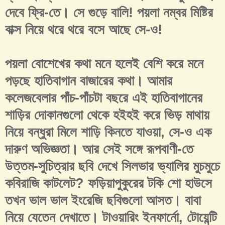
দেবে ফ্রি-তে। সে গুড়ে বালি! পয়লা নম্বর মিষ্টির
বাক্স নিয়ে থরে থরে বসে আছে সে-ও!
পয়লা বোশেখের কথা মনে হলেই বেশি করে মনে
পড়ছে হাতিবাগান বাজারের কথা। আমার
কলেজবেলার পাঁচ-পাঁচটা বছরে এই হাতিবাগানের
শাড়ির দোকানগুলো থেকে হইহই করে ভিড় মাথায়
নিয়ে বন্ধুরা মিলে শাড়ি কিনতে যাওয়া, সে-ও এক
দারুণ অভিজ্ঞতা। আর সেই সঙ্গে রূপবাণী-তে
উত্তম-সুচিত্রার ছবি দেখে সিলভার ভ্যালির মুচমুচে
কবিরাজি কাটলেট? ফড়িয়াপুকুরের টকি শো হাউসে
তখন ভাল ভাল ইংরেজি ছবিগুলো আসত। বাবা
নিয়ে যেতেন দেখাতে। টাওয়ারিং ইনফার্নো, টোয়েন্টি