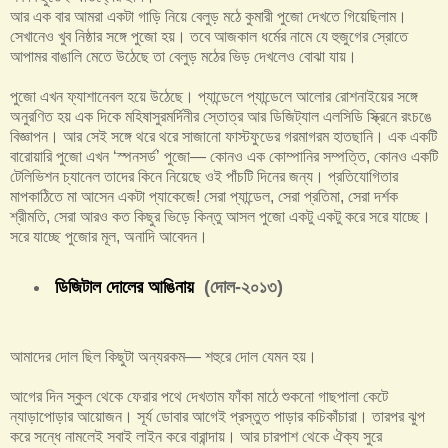
আর এক বার আমরা একটা গাড়ি নিয়ে বেলুড় মঠে কুমারী পুজো দেখতে গিয়েছিলাম।
সেখানেও খুব নিষ্ঠার সঙ্গে পুজো হয়। তবে আজকাল ধর্মের নামে যে হুজুগের স্রোতে
আপামর বাঙালি মেতে উঠেছে তা বেলুড় মঠের ভিড় দেখলেও বোঝা যায়।
পুজো এখন ফ্যাশানেবল হয়ে উঠেছে। প্যান্ডেলে প্যান্ডেলে আলোর রোশনাইয়ের সঙ্গে
অনুরণিত হয় এক দিকে মহিষাসুরমর্দিনীর স্তোত্র আর ডিজিট্যাল এলসিডি স্ক্রিনে রংচঙে
বিজ্ঞাপন। আর সেই সঙ্গে থরে থরে সাজানো ফাস্টফুডের গরমাগরম হাতছানি। এক একটি
বারোয়ারি পুজো এখন ‘স্পনসর্ড’ পুজো— কোনও এক কোম্পানির সম্পত্তি, কোনও একটি
টেলিভিশন চ্যানেল তাদের কিনে নিয়েছে ওই পাঁচটি দিনের জন্য। প্রতিযোগিতার
মাপকাঠিতে মা আসেন একটা প্যাকেজে! সেরা প্যান্ডেল, সেরা প্রতিমা, সেরা দর্শক
শ্রীমতি, সেরা আরও কত কিছুর ভিড়ে কিন্তু আসল পুজো একটু একটু করে সরে যাচ্ছে।
সরে যাচ্ছে পুজোর মূল, অনাদি আবেদন।
ডিজিটাল দোলের আঙিনায়
(দোল-২০১৩)
আমাদের দোল ছিল কিছুটা অন্যরকম— শহুরে দোল যেমন হয়।
আগের দিন স্কুল থেকে ফেরার পথে দেখতাম ফাঁকা মাঠে শুকনো গাছপালা কেটে
ন্যাড়াপোড়ার আয়োজন। সূর্য ডোবার আগেই প্রস্তুত পাড়ার কচিকাঁচারা। তারপর ঝুপ
করে সন্ধে নামলেই সবাই লাইন করে বারান্দায়। আর চারপাশ থেকে ঐক্য সুরে