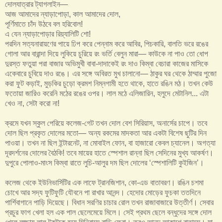
দোলযাত্রার ট্যাগলাইন—
আজ আমাদের ন্যাড়াপোড়া, কাল আমাদের দোল,
পূর্ণিমাতে চাঁদ উঠবে বল হরিবোল!
এ যেন ন্যাড়াপোড়ার রিয়্যালিটি শো!
পরদিন সত্যনারায়ণের পায়ে ঢিপ করে পেন্নাম করে আবির, পিচকারি, বালতি ভরে রঙের
গোলা আর বারান্দা দিয়ে লুকিয়ে চুরিয়ে রং ভর্তি বেলুন মারা— কাউকে না পাও তো ধোপ
দুরস্ত ফতুয়া পরা বাজার অভিমুখী বাবা-দাদাকেই রং দাও কিম্বা বেচারা কাজের মাসিকে
একেবারে চুবিয়ে দাও রঙে। এর সঙ্গে অবিরত মুখ চালানো— ঠাকুর ঘর থেকে ঠাম্মার পুজো
করা ফুট কড়াই, মুড়কির চুড়ো ক্রমশ নিম্নগামী হতে থাকে, হাতে রঙিন মঠ। তখন কেউ
ফতোয়া জারিও করেনি মঠের রঙের ওপর। লাল মঠে এলিজারিন, হলুদে মেটানিল... এটা
খেও না, সেটা করো না!
ক্রমে যখন স্কুল পেরিয়ে কলেজ-গেট তখন দোল বেশ সিরিয়াস, অনার্সের চাপে। তবে
দোল ছিল প্রকৃত দোলের মতো— অন্য রকমের মাদকতা আর একটা বিশেষ ছুটির দিন
পাওয়া। তখন না ছিল ইন্টারনেট, না মোবাইল ফোন, বা হাজারো কেবল চ্যানেল। অগত্যা
দূরদর্শনের দোলের বৈঠকি! তবে মায়ের হাতে স্পেশাল রান্না ছিল সেদিনের মুখ্য আকর্ষণ।
দুপুরে পোলাও-মাংস কিম্বা রাতে লুচি-আলুর দম ছিল দোলের ‘স্পেশালিটি কুইজিন’।
কলেজ থেকে ইউনিভার্সিটির এক লাফে ট্রানজিশান, কো-এড বাতাবরণ। রঙিন চশমা
চোখে আর সদ্য ফুটিফুটি যৌবনে পা রাখার আনন্দ। হেদোর মোড়ের ফুচকা ততদিনে
পার্শিবাগানে পাড়ি দিয়েছে। বিধান সরণির চাচার রোল তখন রাজাবাজারে উত্তীর্ণ। সেবার
প্রচুর ফাগ খেলা হল এক পাল ছেলেমেয়ে মিলে। সেই প্রথম ছেলে বন্ধুদের সঙ্গে দোল