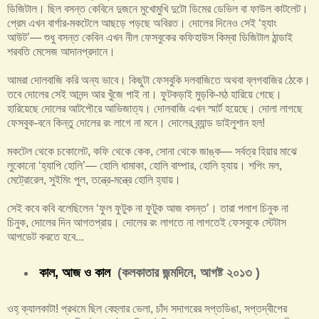
ডিজিটাল। ছিল বসন্ত কেবিনে দুজনে মুখোমুখি দুটো ডিমের ডেভিল বা ফাউল কাটলেট।
প্রেম এখন বার্গার-মকটেলে আছড়ে পড়ছে অবিরত। দোলের দিনেও সেই ‘হ্যাং
আউট’— শুধু বসন্ত কেবিন এখন নীল ফেসবুকের কফিহাউস কিম্বা ডিজিটাল ঠান্ডাই
শরবতি মেসেজ আদানপ্রদানে।
আমরা দোলবাজি করি অন্য ভাবে। কিছুটা ফেসবুকি দলবাজিতে অথবা ব্লগবাজির ঠেকে।
তবে দোলের সেই আনন্দ আর খুঁজে পাই না। ফুটকড়াই মুড়কি-মঠ হারিয়ে গেছে।
হারিয়েছে দোলের আটপৌরে আভিজাত্য। দোলবাজি এখন স্মার্ট হয়েছে। দোলা লাগছে
ফেসবুক-বনে কিন্তু দোলের রং লাগে না মনে। দোলের ব্র্যান্ড ডাইলুশান হল!
মকটেল থেকে চকোলেট, কফি থেকে কেক, সোনা থেকে জাঙ্ক— সর্বত্র হিয়ার মাঝে
লুকোনো ‘হ্যাপি হোলি’— হোলি ধামাকা, হোলি বাম্পার, হোলি হ্যায়। শপিং মল,
মেট্রোরেল, সুইমিং পুল, তন্ত্রে-মন্ত্রে হোলি হ্যায়।
সেই কবে কবি বলেছিলেন ‘ফুল ফুটুক না ফুটুক আজ বসন্ত’। তারা পলাশ চিনুক না
চিনুক, দোলের দিন আগতপ্রায়। দোলের রং লাগতে না লাগতেই ফেসবুকে স্টেটাস
আপডেট করতে হবে...
কাল, আজ ও কাল
(কলকাতার জন্মদিনে, আগষ্ট ২০১৩ )
ওহ্ ক্যালকাটা! প্রথমে ছিল বেহুলার ভেলা, চাঁদ সদাগরের সপ্তডিঙা, সপ্তদ্বীপের