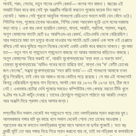
সানাই, শরদ, সেতার, নতুন গানের এলপি রেকর্ড— কলের গান বাজত। বছরের এই
সময়টা নিয়ম করে বাবা সেই শব্দ যন্ত্রটির পরিচর্যা করতেন পুজোর কয়েক দিন আগে
থেকেই। আজও সেই পুরনো আধুনিক গানগুলো রেডিওতে শুনলে মনটা যেন কেঁদে ওঠে।
শিউলির গন্ধ, পুজোর ঢাকের আওয়াজ, শিশির ভেজা শরত্কাল ছুট্টে এসে মনের দরজায়
কড়া নাড়ে। এক বার কেনা হয়েছিল হেমন্ত, মান্না, আরতি, প্রতিমা, শ্যামল, সন্ধ্যা,
অনুপ ঘোষালের সাতটা ছোট ৪৫ আরপিএম-এর রেকর্ড, এইচএমভি থেকে বেরিয়েছিল।
আর সবচেয়ে মজা হল দুপুরে খাওয়া দাওয়ার পর সাতটা ছোট রেকর্ড এক সঙ্গে ওই চেঞ্জারে
বসিয়ে সেট করে ঘুমিয়ে পড়লে নিজের থেকেই একটা একটা করে বাজতে থাকবে। খুব মজা
হত— নতুন গান যা প্যান্ডেলে প্যান্ডেলে বাজছে তা আবার আমাদের বাড়িতেও বাজছে।
অনুপ ঘোষালের ‘বিয়ে করবই না’, আরতি মুখোপাধ্যায়ের ‘বন্য বন্য এ অরণ্য ভাল’,
হেমন্ত মুখোপাধ্যায়ের ‘আমিও পথের মতো হারিয়ে যাব’, মান্না দের “ক’ ফোঁটা চোখের
জল ফেলেছ”, সন্ধ্যা মুখোপাধ্যায়ের ‘গহন রাতি ঘনায়’— এই গানগুলো আমাকে তখন
ছুঁয়ে গিয়েছিল, তাই বোধ হয় আজও মনের কোটরে পড়ে রয়েছে। সে বার এই গানগুলোই
কিন্তু বেরিয়েছিল পুজোর গান হিসেবে, সালটা বোধ হয় ১৯৭৩ কি ১৯৭৪ হবে, ঠিক মনে
নেই। এখনকার ছোটরা দেখি পুজোর সময়েও কম্পিউটার গেম খেলছে নয়তো টিভি খুলে
ঘণ্টার পর ঘণ্টা কার্টুন দেখছে। তাদের ঠেলেঠুলে প্যান্ডেলে পাঠাতে হয় আরতি দেখতে
আর অঞ্জলি দিয়ে প্রসাদ খেয়ে আসার জন্য।
সপ্তমীর দিন সকাল থেকেই সব প্যান্ডেলে পড়ে যেত নবপত্রিকার স্নান করানোর ধুম।
আলমবাজার গঙ্গার ঘাট খুব কাছে বলে সকাল থেকেই শোনা যেত ঢাকের আওয়াজ।
প্রত্যেক বার মা বলতেন নবপত্রিকার পুজো মানে আসলে মা দুর্গার পুজোই। অত বড়
মৃন্ময়ী মূর্তি তো আর গঙ্গায় নিয়ে গিয়ে স্নান করানো যায় না, তাই নব পত্রিকা বা কলাবউকে