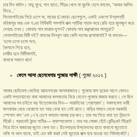
চার দিন কাটল। নাড়ু মুখে, পান হাতে, সিঁদুর খেলে মা মুচকি হেসে বলবেন, ‘আবার আসিব
ফিরে...’
সিংহমশাইয়ের পিঠে চেপে মা, মায়ের দু’জোড়া ছেলেপুলে, একাই একশো উগ্রপন্থী
মহিষাসুর আর এক গণ্ডা নির্বিবাদী পশুপাখি বাক্স প্যাঁটরা প্যাক করে রেডি হয়ে জুলজুল করে
দেখছে তখন। কোথায় পাব বলরাম-যুগল? কোথায় পাব বাঞ্ছারামের পান্তুয়া?
সেনমশাইয়ের মিষ্টি দই? যাদবের দিলখুশ আর কেসি দাসের রসোমালাই? মা বলবেন—
‘চলো চলো চলো সবে,
কৈলাসে গিয়ে হবে,
চমরীর দুধে মিষ্টিমালাই,
বানাবো সকলে খাবে’
ফেলে আসা ছেলেবেলার পুজোর সাক্ষী
( পুজো ২০১২ )
আমার ছোটবেলা কেটেছে বরাহনগরের আলমবাজারে। পুজোর মাস দুয়েক আগে কোনও
একটা সপ্তাহান্তে বাবা আমাদের কলকাতায় নিয়ে যেতেন পুজোর বাজার করতে। সে ছিল
আমাদের সব চাইতে বড় উত্তেজনার দিন— সারাদিনের ‘প্রোগ্রাম’। সকালবেলা ভারী
জলখাবার খেয়ে বেরোনো হত আর ফেরা হত সেই রাতে। বাড়ির সামনে থেকে সরকারি
স্পেশাল বাস ‘এস ১৭’য় চেপে বসতাম আমরা চার জন। তার পর গিয়ে নামা হত লিন্ডসে
স্ট্রিট। প্রথমেই ঠান্ডা পানীয়— ক্যাম্পাকোলা। তার পর সোজা হেঁটে বেন্টিঙ্কট স্ট্রিটে
গিয়ে চিনে বাজারের জুতো কেনা হত। চিনেপাড়ার উস্তাদদের হাতে বানানো জুতোতে
নাকি পা ভাল থাকে, তাই এত কষ্ট করা! সেই জুতোর বাক্স বয়ে যাওয়া হত নিউমার্কেটে।