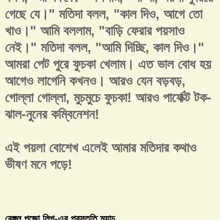
গেছে যে।" মতিদা বলল, "কাল দিও, আগে তো
খাও।" আমি বললাম, "বাড়ি ফেরার পয়সাও
নেই।" মতিদা বলল, "আমি দিচ্ছি, কাল দিও।"
আমরা পেট পুরে ফুচকা খেলাম। এত ভাল বোধ হয়
আগেও লাগেনি কখনও। আরও যেন বড়বড়,
গোল্লা গোল্লা, মুচমুচে ফুচকা! আরও পার্ফেক্ট টক-
ঝাল-নুনের কম্বিনেশন!
এই পয়লা বোশেখ এলেই আমার মতিদার কথাও
ভীষণ মনে পড়ে!
বেঙ্গল পুজো লিগ-এর প্রস্তুতি ম্যাচ