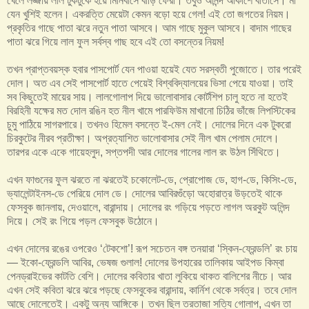
খেলে লজ্জায় লাল টুকটুকে হয়ে মিনিবাসে বাড়ি ফেরা। তবুও আনন্দ আকাশে বাতাসে। মা
যেন খুশিই হলেন। একরত্তি মেয়েটা কেমন বড়ো হয়ে গেল! এই তো জগতের নিয়ম।
প্রকৃতির গাছে পাতা ঝরে নতুন পাতা আসবে। আম গাছে মুকুল আসবে। বাদাম গাছের
পাতা ঝরে গিয়ে লাল ফুল সর্বস্ব গাছ হবে এই তো বসন্তের নিয়ম!
তখন প্রাপ্তবয়স্ক হবার পাসপোর্ট যেন পাওয়া হয়েই যেত সরস্বতী পুজোতে। তার পরেই
দোল। অত এব সেই পাসপোর্ট হাতে পেয়েই বিশ্ববিদ্যালয়ের ভিসা পেয়ে যাওয়া। তাই
সব কিছুতেই মায়ের সায়। লালগোলাপ দিয়ে ভালোবাসার কোর্টশিপ চালু হতে না হতেই
বিরহিনী যক্ষের মত দোল রঙিন হত নীল খামে পারফিউম মাখানো চিঠির ভাঁজে লিপস্টিকের
চুমু পাঠিয়ে সাগরপারে। তখনও হিমেল বসন্তে ই-মেল নেই। দোলের দিনে এক টুকরো
চিরকুটের নীরব প্রতীক্ষা। অপ্রত্যাশিত ভালোবাসার সেই নীল খাম পেলাম দোলে।
তারপর একে একে গায়েহলুদ, সপ্তপদী আর দোলের গালের লাল রং উঠল সিঁথিতে।
এখন ফাগুনের ফুল ঝরতে না ঝরতেই চকোলেট-ডে, প্রোপোজ ডে, হাগ-ডে, কিসিং-ডে,
ভ্যালেন্টাইনস-ডে পেরিয়ে দোল ডে। দোলের আবিরগুঁড়ো অহোরাত্র উড়তেই থাকে
ফেসবুক জানলায়, দেওয়ালে, বারান্দায়। দোলের রং গড়িয়ে পড়তে লাগল অরকুট অলিন্দ
দিয়ে। সেই রং গিয়ে পড়ল ফেসবুক উঠোনে।
এখন দোলের রঙের ওপরেও ‘টেকশো’! রূপ সচেতন বঙ্গ তনয়ারা ‘স্কিন-ফ্রেন্ডলি’ রং চায়
— ইকো-ফ্রেন্ডলি আবির, ভেষজ গুলাল! দোলের উপহারের তালিকায় আইপড কিম্বা
পেনড্রাইভের কাটতি বেশি। দোলের কবিতার খাতা লুকিয়ে থাকত বালিশের নীচে। আর
এখন সেই কবিতা ঝরে ঝরে পড়ছে ফেসবুকের বারান্দায়, কার্নিশ থেকে সর্বত্র। তবে দোল
আছে দোলেতেই। একটু অন্য আঙ্গিকে। তখন ছিল তরতাজা সত্যি গোলাপ, এখন তা