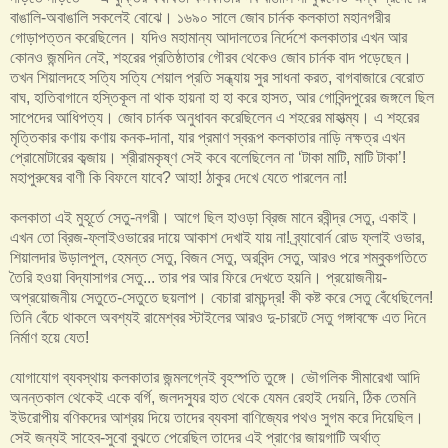
বাঙালি-অবাঙালি সকলেই বোঝে। ১৬৯০ সালে জোব চার্নক কলকাতা মহানগরীর
গোড়াপত্তন করেছিলেন। যদিও মহামান্য আদালতের নির্দেশে কলকাতার এখন আর
কোনও জন্মদিন নেই, শহরের প্রতিষ্ঠাতার গৌরব থেকেও জোব চার্নক বাদ পড়েছেন।
তখন শিয়ালদহে সত্যি সত্যি শেয়াল প্রতি সন্ধ্যায় সুর সাধনা করত, বাগবাজারে বেরোত
বাঘ, হাতিবাগানে হস্তিকূল না থাক হায়না হা হা করে হাসত, আর গোবিন্দপুরের জঙ্গলে ছিল
সাপেদের আধিপত্য। জোব চার্নক অনুধাবন করেছিলেন এ শহরের মাহাত্ম্য। এ শহরের
মৃত্তিকার কণায় কণায় কনক-দানা, যার প্রমাণ স্বরূপ কলকাতার নাড়ি নক্ষত্র এখন
প্রোমোটারের কব্জায়। শ্রীরামকৃষ্ণ সেই কবে বলেছিলেন না ‘টাকা মাটি, মাটি টাকা’!
মহাপুরুষের বাণী কি বিফলে যাবে? আহা! ঠাকুর দেখে যেতে পারলেন না!
কলকাতা এই মুহূর্তে সেতু-নগরী। আগে ছিল হাওড়া ব্রিজ মানে রবীন্দ্র সেতু, একাই।
এখন তো ব্রিজ-ফ্লাইওভারের দায়ে আকাশ দেখাই যায় না! ব্র্যাবোর্ন রোড ফ্লাই ওভার,
শিয়ালদার উড়ালপুল, হেমন্ত সেতু, বিজন সেতু, অরবিন্দ সেতু, আরও পরে শম্বুকগতিতে
তৈরি হওয়া বিদ্যাসাগর সেতু... তার পর আর ফিরে দেখতে হয়নি। প্রয়োজনীয়-
অপ্রয়োজনীয় সেতুতে-সেতুতে ছয়লাপ। বেচারা রামচন্দ্র! কী কষ্ট করে সেতু বেঁধেছিলেন!
তিনি বেঁচে থাকলে অবশ্যই রামেশ্বর স্টাইলের আরও দু-চারটে সেতু গঙ্গাবক্ষে এত দিনে
নির্মাণ হয়ে যেত!
যোগাযোগ ব্যবস্থায় কলকাতার জন্মলগ্নেই বৃহস্পতি তুঙ্গে। ভৌগলিক সীমারেখা আদি
অনন্তকাল থেকেই একে বর্গি, জলদস্যুর হাত থেকে যেমন রেহাই দেয়নি, ঠিক তেমনি
ইউরোপীয় বণিকদের আশ্রয় দিয়ে তাদের ব্যবসা বাণিজ্যের পথও সুগম করে দিয়েছিল।
সেই জন্যই সাহেব-সুবো বুঝতে পেরেছিল তাদের এই প্রাণের জায়গাটি অর্থাত্