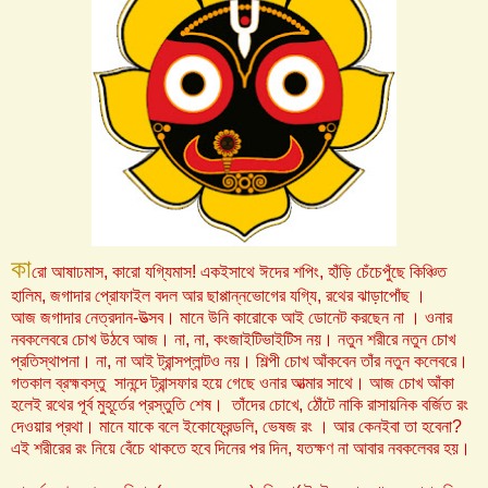
কা
রো আষাঢমাস, কারো যগ্যিমাস! এক‌ইসাথে ঈদের শপিং, হাঁড়ি চেঁচেপুঁছে কিঞ্চিত
হালিম, জগাদার প্রোফাইল বদল আর ছাপ্পান্নভোগের যগ্যি, রথের ঝাড়াপোঁছ ।
আজ জগাদার নেত্রদান-উত্সব। মানে উনি কারোকে আই ডোনেট করছেন না । ওনার
নবকলেবরে চোখ উঠবে আজ। না, না, কংজাইটিভাইটিস নয়। নতুন শরীরে নতুন চোখ
প্রতিস্থাপনা। না, না আই ট্রান্সপ্লান্টও নয়। শিল্পী চোখ আঁকবেন তাঁর নতুন কলেবরে।
গতকাল ব্রহ্মবস্তু সানন্দে ট্রান্সফার হয়ে গেছে ওনার আত্মার সাথে। আজ চোখ আঁকা
হলেই রথের পূর্ব মুহূর্তের প্রস্তুতি শেষ। তাঁদের চোখে, ঠোঁটে নাকি রাসায়নিক বর্জিত রং
দেওয়ার প্রথা। মানে যাকে বলে ইকোফ্রেন্ডলি, ভেষজ রং । আর কেন‌ইবা তা হবেনা?
এই শরীরের রং নিয়ে বেঁচে থাকতে হবে দিনের পর দিন, যতক্ষণ না আবার নবকলেবর হয়।