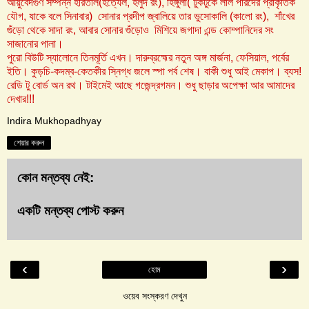
আয়ুর্বেদগুণ সম্পন্ন হরিতাল(হত্যেল, হলুদ রং), হিঙ্গুলা( টুকটুকে লাল পারদের প্রাকৃতিক
যৌগ, যাকে বলে সিনাবার) সোনার প্রদীপ জ্বালিয়ে তার ভুসোকালি (কালো রং), শাঁখের
গুঁড়ো থেকে সাদা রং, আবার সোনার গুঁড়ো‌ও মিশিয়ে জগাদা এন্ড কোম্পানিদের সং
সাজানোর পালা।
পুরো বিউটি স্যালোনে তিনমূর্তি এখন। দারুব্রহ্মের নতুন অঙ্গ মার্জনা, ফেসিয়াল, পর্বের
ইতি। কুড়চি-কদম্ব-কেতকীর স্নিগ্ধ জলে স্পা পর্ব শেষ। বাকী শুধু আই মেকাপ। ব্যস!
রেডি টু বোর্ড অন রথ। টাইমেই আছে গজেন্দ্রগমন। শুধু ছাড়ার অপেক্ষা আর আমাদের
দেখার!!!
Indira Mukhopadhyay
শেয়ার করুন
কোন মন্তব্য নেই:
একটি মন্তব্য পোস্ট করুন
‹
›
হোম
ওয়েব সংস্করণ দেখুন