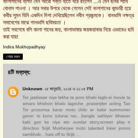
বাংলাগানের হালটা যেন আরো শক্ত হাতে ধরে র‌ইলেন ...এ যেন ছবির সাথে
বোনাস পাওনা । আর সবার উপরে থেকে গেলেন সেই বংলাগানের কান্ডারী হয়ে
কবীর সুমন যিনি একদিন দিশা দেখিয়েছিলেন নবীন প্রজন্মকে। বানভাসি নক্ষত্র
সমাবেশের মাঝে গানভাসি ছবিময়তা ।
তাই সবশেষে বলি বাংলা গানের জয়, বাংলাভাষার জয়জয়াকার নিয়ে এভাবেও ছবি
করা যায়!
Indira Mukhopadhyay
শেয়ার করুন
৪টি মন্তব্য:
Unknown
২৫ জানুয়ারি, ২০১৪ এ ১১:০৫ PM
Tor jaatiswar niye lekha ta pore bhalo laglo.ei movie ta
amaro bhishon bhalo lageche .prasenjiter acting Tao
Tor prosonsa karar moto chilo ar kabir summoner
ganer to kono tulonai nei....bangla sahityer itihiaser
kabi gan ke niye ato sundar story,screen play n
direction Srijit Mukherjee moto talented loker jonnoi
sambhab....hats off to Srijit ...