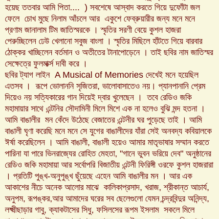
হয়েছ ততবার আমি পিতা.... ) সবশেষে আস্বাদ করতে গিয়ে দুফোঁটা জল
ফেলে চোখ মুছে নিলাম আঁচলে আর একুশে ফেব্রুয়ারীর জন্য মনে মনে
প্রণাম জানালাম টিম জাতিস্মরকে । স্মৃতির সরণী বেয়ে কুশল হাজরা
পেরুচ্ছিলেন ঢেউ খেলানো সবুজ বাংলা । স্মৃতির মিছিলে হাঁটতে গিয়ে বারবার
ঠোক্কর খাচ্ছিলেন বর্তমান ও অতীতের টানাপোড়েনে । তাই ছবির নাম জাতিস্মর
সেক্ষেত্রে ফুলমার্ক্স দাবী করে ।
ছবির ট্যাগ লাইন A Musical of Memories দেখেই মনে হয়েছিল
এতসব । রূপে ভোলাননি সৃজিতরা, ভালোবাসাতেও নয়। প্যানপানানি প্রেম
দিয়েও নয় সত্যিকারের গান দিয়েই দ্বার খুলেছেন । তবে রেডিও জকি
মহামায়ার সাথে এন্টনির সৌদামিনী মিলে মিশে এক না হলেও বুঝি মন্দ হতনা ।
আমি বাঙালীর মন কেঁদে উঠেছে বেজাতের এন্টনীর ঘর পুড়েছে তাই । আমি
বাঙালী ঘৃণা করেছি মনে মনে সে যুগের বাঙালীদের যাঁরা সেই অনবদ্য কবিয়ালকে
ঈর্ষা করেছিলেন । আমি বাঙালী, বাঙালী হয়েও আমার মাতৃভাষার সম্মান করতে
পারিনা যা পারে ভিনরাজ্যের রোহিত মেহতা, "গানে ভুবন ভরিয়ে দেব" অনুষ্ঠানের
রেডিও জকি মহামায়া আর সর্বোপরি বিজাতীয় এন্টনী ফিরিঙ্গী ওরফে কুশল হাজরারা
। প্রতিটি পুঙ্খ-অনুপুঙ্খ ছুঁয়েছে এহেন আমি বাঙালীর মন । আর এক
আকাশের নীচে অনেক আলোর মাঝে কালিকাপ্রসাদ, খরাজ, শ্রীকান্ত আচার্য,
অনুপম, রূপঙ্কর,আর আমাদের ঘরের সব ছেলেগুলো যেমন চন্দ্রবিন্দুর অনিন্দ্য,
লক্ষ্মীছাড়ার গাবু, ক্যাকটাসের সিধু, ফসিলসের রূপম ইসলাম সকলে মিলে