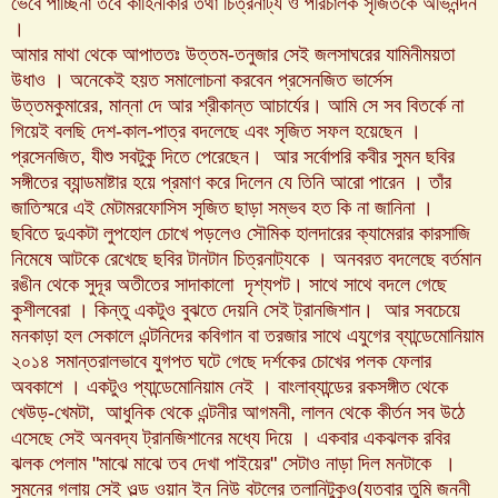
ভেবে পাচ্ছিনা তবে কাহিনীকার তথা চিত্রনাট্য ও পরিচালক সৃজিতকে অভিনন্দন
।
আমার মাথা থেকে আপাততঃ উত্তম-তনুজার সেই জলসাঘরের যামিনীময়তা
উধাও । অনেকেই হয়ত সমালোচনা করবেন প্রসেনজিত ভার্সেস
উত্তমকুমারের, মান্না দে আর শ্রীকান্ত আচার্যের। আমি সে সব বিতর্কে না
গিয়েই বলছি দেশ-কাল-পাত্র বদলেছে এবং সৃজিত সফল হয়েছেন ।
প্রসেনজিত, যীশু সবটুকু দিতে পেরেছেন। আর সর্বোপরি কবীর সুমন ছবির
সঙ্গীতের ব্যান্ডমাষ্টার হয়ে প্রমাণ করে দিলেন যে তিনি আরো পারেন । তাঁর
জাতিস্মরে এই মেটামরফোসিস সৃজিত ছাড়া সম্ভব হত কি না জানিনা ।
ছবিতে দুএকটা লুপহোল চোখে পড়লেও সৌমিক হালদারের ক্যামেরার কারসাজি
নিমেষে আটকে রেখেছে ছবির টানটান চিত্রনাট্যকে । অনবরত বদলেছে বর্তমান
রঙীন থেকে সুদূর অতীতের সাদাকালো দৃশ্যপট। সাথে সাথে বদলে গেছে
কুশীলবেরা । কিন্তু একটুও বুঝতে দেয়নি সেই ট্রানজিশান। আর সবচেয়ে
মনকাড়া হল সেকালে এন্টনিদের কবিগান বা তরজার সাথে এযুগের ব্যান্ডেমোনিয়াম
২০১৪ সমান্তরালভাবে যুগপত ঘটে গেছে দর্শকের চোখের পলক ফেলার
অবকাশে । একটুও প্যান্ডেমোনিয়াম নেই । বাংলাব্যান্ডের রকসঙ্গীত থেকে
খেউড়-খেমটা, আধুনিক থেকে এন্টনীর আগমনী, লালন থেকে কীর্তন সব উঠে
এসেছে সেই অনবদ্য ট্রানজিশানের মধ্যে দিয়ে । একবার একঝলক রবির
ঝলক পেলাম "মাঝে মাঝে তব দেখা পাইয়ের" সেটাও নাড়া দিল মনটাকে ।
সুমনের গলায় সেই ওল্ড ওয়ান ইন নিউ বটলের তলানিটুকুও(যতবার তুমি জননী