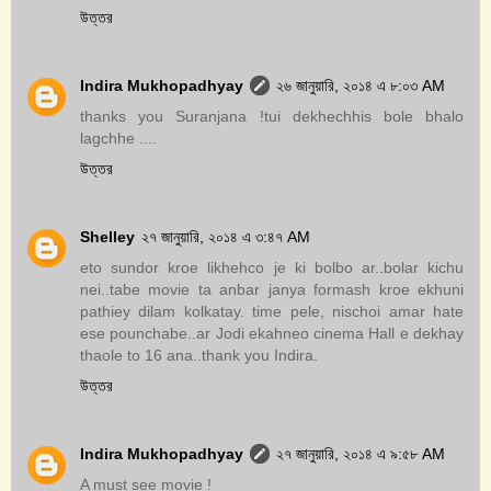
উত্তর
Indira Mukhopadhyay
২৬ জানুয়ারি, ২০১৪ এ ৮:০৩ AM
thanks you Suranjana !tui dekhechhis bole bhalo
lagchhe ....
উত্তর
Shelley
২৭ জানুয়ারি, ২০১৪ এ ৩:৪৭ AM
eto sundor kroe likhehco je ki bolbo ar..bolar kichu
nei..tabe movie ta anbar janya formash kroe ekhuni
pathiey dilam kolkatay. time pele, nischoi amar hate
ese pounchabe..ar Jodi ekahneo cinema Hall e dekhay
thaole to 16 ana..thank you Indira.
উত্তর
Indira Mukhopadhyay
২৭ জানুয়ারি, ২০১৪ এ ৯:৫৮ AM
A must see movie !