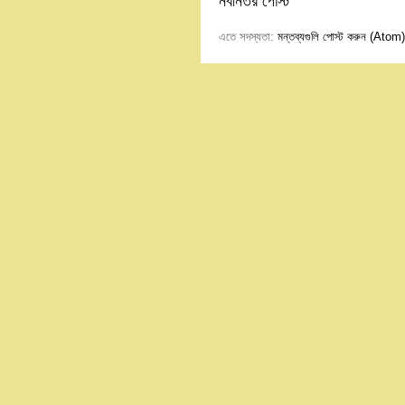
নবীনতর পোস্ট
এতে সদস্যতা:
মন্তব্যগুলি পোস্ট করুন (Atom)