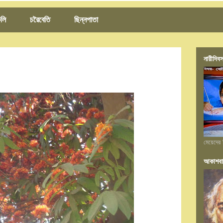
লি
চরৈবেতি
ছিন্নপাতা
নারীদিবস
মেয়েদের 
আকাশবা