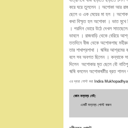
যাত্রাপথে বীজ ছড়াতে ছড়াতে চলল অ
করে ঘরে তুললেন । অশোকা আর রাজপু
ছেলে ও এক মেয়ের মা হল । অশোকার শ
কথা বিস্মৃত হল অশোকা । ভাত মুখে 
। পরদিন ভোরে উঠে দেখল সাতছেলে
ভাবলে । রাজবাড়ি থেকে বেরিয়ে আশ
ততদিনে বীজ থেকে অশোকগাছ মহীরুহ
তার শাখাপ্রশাখা । ঋষির আশ্রমের
বলে সব অবগত ছিলেন । কন্যাকে সাথ
দিলেন অশোকার মৃত ছেলে বৌ নাতিপ
ঋষি বললেন অশোকষষ্টীর ব্রত পালন
এর দ্বারা পোস্ট করা
Indira Mukhopadhya
কোন মন্তব্য নেই:
একটি মন্তব্য পোস্ট করুন