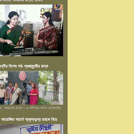
য়ন্তীর বিশেষ পর্বঃ প্রজ্ঞাসুন্দরীর রান্না
লা, আজকের রান্না। ৬ বালিগঞ্জ প্লেস রেস্তোরাঁয়
োজিত আচার্য প্রফুল্লচন্দ্র রায়কে নিয়ে