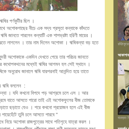
ষির পর্ণকুটীর ছিল ।
পথে অশোকগাছের নীচে এক সদ্য প্রসূতা কন্যাকে কাঁদতে
ঋষি জানতে পারলেন কন্যাটি এক শাপভ্রষ্টা হরিণী মায়ের ।
রতে লাগলেন । তার নাম দিলেন অশোকা । ঋষিকন্যা বড় হতে
রবিঠাকুর
আকাশাব
সুন্দরী অশোকাকে একদিন দেখতে পেয়ে তার পরিচয় জানতে
ত্রের কথোপকথনের মধ্যেই ঋষির আগমন হল সেই স্থানে ।
 ঋষিকে অনুরোধ জানালে ঋষি যারপরনাই আনন্দিত হয়ে তাতে
য়ে ঋষি বললেন :
 কন্যা । যদি কখনো বিপদে পড় আশ্রমে চলে এস । আর
শ্রমে যাতে আসতে পারো তাই এই অশোকফুলের বীজ তোমাকে
ছড়াতে ছড়াতে যেও । পরে কখনো প্রয়োজন হলে এই বীজ
 পায়েহেঁটে তুমি চলে আসতে পারবে "
বারব্রত
ে নিয়ে অশোকা রাজপুত্রের সাথে পতিগৃহে যাত্রা করল ।
দূরদর্শ