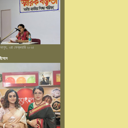
 সভাগৃহ, ২রা ফেব্রুয়ারি ২০২৫
েঁশেলে