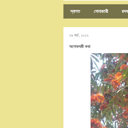
স্বাগত
সোনারতরী
রসক
২৯ মার্চ, ২০১২
অশোকষষ্ঠী কথা