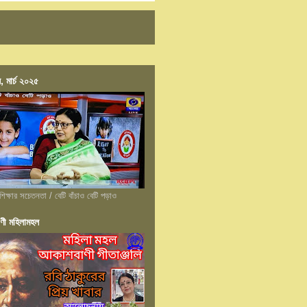
, মার্চ ২০২৫
শিক্ষার সচেতনতা / বেটি বাঁচাও বেটি পড়াও
ণী মহিলামহল