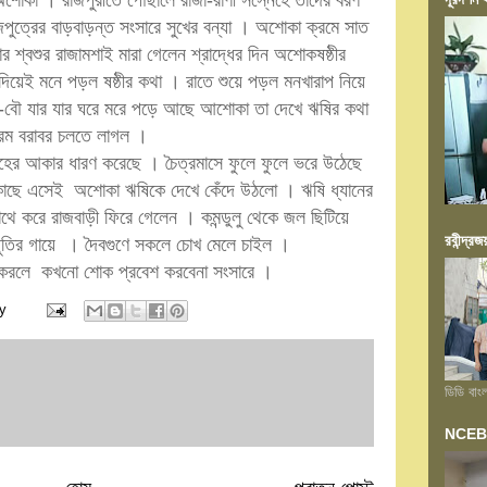
শোকা । রাজপুরীতে পৌঁছালে রাজা-রাণী সস্নেহে তাদের বরণ
ত্রের বাড়বাড়ন্ত সংসারে সুখের বন্যা । অশোকা ক্রমে সাত
্বশুর রাজামশাই মারা গেলেন শ্রাদ্ধের দিন অশোকষষ্ঠীর
দিয়েই মনে পড়ল ষষ্ঠীর কথা । রাতে শুয়ে পড়ল মনখারাপ নিয়ে
-বৌ যার যার ঘরে মরে পড়ে আছে আশোকা তা দেখে ঋষির কথা
্রম বরাবর চলতে লাগল ।
ের আকার ধারণ করেছে । চৈত্রমাসে ফুলে ফুলে ভরে উঠেছে
 কাছে এসেই অশোকা ঋষিকে দেখে কেঁদে উঠলো । ঋষি ধ্যানের
ে করে রাজবাড়ী ফিরে গেলেন । কমন্ডুলু থেকে জল ছিটিয়ে
রবীন্দ্রজ
ুতির গায়ে । দৈবগুণে সকলে চোখ মেলে চাইল ।
 করলে কখনো শোক প্রবেশ করবেনা সংসারে ।
y
ডিডি বাং
NCEB আয়