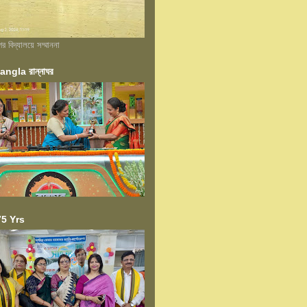
বিদ্যালয়ে সম্মাননা
ngla রান্নাঘর
5 Yrs