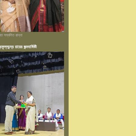
্রত সম্বলিত রান্না
রফুল্লচন্দ্র রায়ের জন্মবার্ষিকী