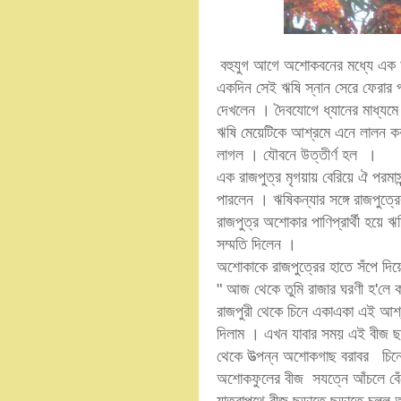
বহুযুগ আগে অশোকবনের মধ্যে এক ঋ
একদিন সেই ঋষি স্নান সেরে ফেরার 
দেখলেন । দৈবযোগে ধ্যানের মাধ্যমে 
ঋষি মেয়েটিকে আশ্রমে এনে লালন ক
লাগল । যৌবনে উত্তীর্ণ হল ।
এক রাজপুত্র মৃগয়ায় বেরিয়ে ঐ পরমা
পারলেন । ঋষিকন্যার সঙ্গে রাজপু
রাজপুত্র অশোকার পাণিপ্রার্থী হয়ে
সম্মতি দিলেন ।
অশোকাকে রাজপুত্রের হাতে সঁপে দি
" আজ থেকে তুমি রাজার ঘরণী হ'লে
রাজপুরী থেকে চিনে একাএকা এই আ
দিলাম । এখন যাবার সময় এই বীজ 
থেকে উত্পন্ন অশোকগাছ বরাবর চিনে
অশোকফুলের বীজ সযত্নে আঁচলে বেঁধ