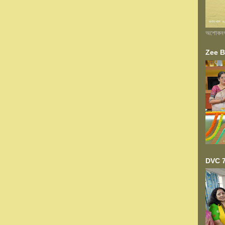
অশোকনগর 
Zee Ba
DVC 7