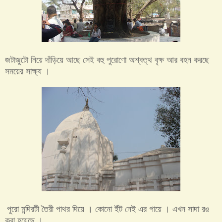
জটাজুটো নিয়ে দাঁড়িয়ে আছে সেই বহু পুরোণো অশ্বত্থ বৃক্ষ আর বহন করছে
সময়ের সাক্ষ্য ।
পুরো মন্দিরটী তৈরী পাথর দিয়ে । কোনো ইঁট নেই এর গায়ে । এখন সাদা রঙ
করা হয়েছে ।