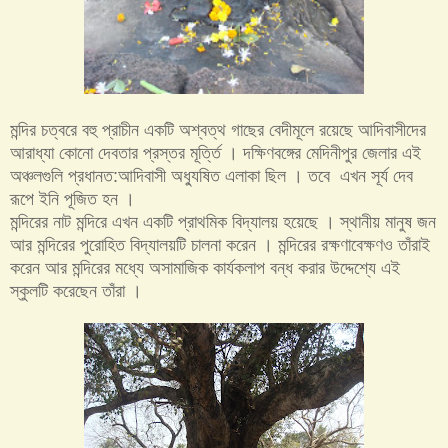
মন্দির চত্বরে বহু প্রাচীন একটি অশ্বত্থ গাছের বেদীমূলে রয়েছে আদিবাসীদের
আরাধ্যা কোনো দেবতার প্রস্তর মূর্ত্তি । দক্ষিণবঙ্গের মেদিনীপুর জেলার এই
অঞ্চলগুলি প্রধানত:আদিবাসী অধ্যুষিত এলাকা ছিল । তবে এখন সূর্য দেব
রূপে ইনি পূজিত হন ।
মন্দিরের নাট মন্দিরে এখন একটি প্রাথমিক বিদ্যালয় হয়েছে । স্থানীয় মানুষ জন
আর মন্দিরের পুরোহিত বিদ্যালয়টি চালনা করেন । মন্দিরের রক্ষণাবেক্ষণও তাঁরাই
করেন আর মন্দিরের মধ্যে অসামাজিক কার্যকলাপ বন্ধ করার উদ্দেশ্যে এই
স্কুলটি করেছেন তাঁরা ।