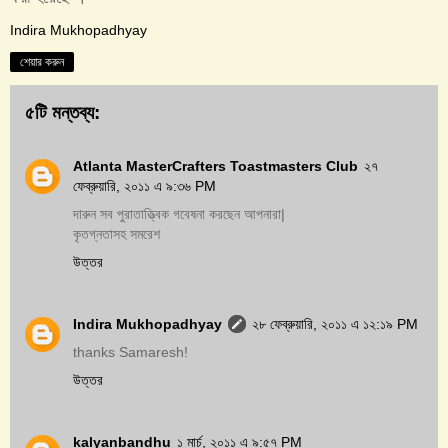
Indira Mukhopadhyay
শেয়ার করুন
৫টি মন্তব্য:
Atlanta MasterCrafters Toastmasters Club
২৭
ফেব্রুয়ারি, ২০১১ এ ৯:৩৬ PM
দারুন সব পুরাতাত্ত্বিক গবেষনা করছেন আপনারা|
কৃতগ্নতাসহ সমরেশ
উত্তর
Indira Mukhopadhyay
২৮ ফেব্রুয়ারি, ২০১১ এ ১২:১৯ PM
thanks Samaresh!
উত্তর
kalyanbandhu
১ মার্চ, ২০১১ এ ৯:৫৭ PM