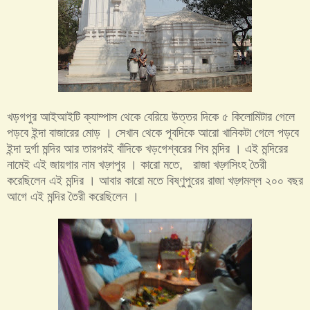
খড়গপুর আইআইটি ক্যাম্পাস থেকে বেরিয়ে উত্তর দিকে ৫ কিলোমিটার গেলে
পড়বে ইন্দা বাজারের মোড় । সেখান থেকে পূবদিকে আরো খানিকটা গেলে পড়বে
ইন্দা দুর্গা মন্দির আর তারপরই বাঁদিকে খড়গেশ্বরের শিব মন্দির । এই মন্দিরের
নামেই এই জায়গার নাম খড়্গপুর । কারো মতে, রাজা খড়্গসিংহ তৈরী
করেছিলেন এই মন্দির । আবার কারো মতে বিষ্ণুপুরের রাজা খড়্গমল্ল ২০০ বছর
আগে এই মন্দির তৈরী করেছিলেন ।