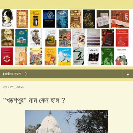
▼
২৭ ফেব, ২০১১
"খড়গপুর" নাম কেন হ'ল ?