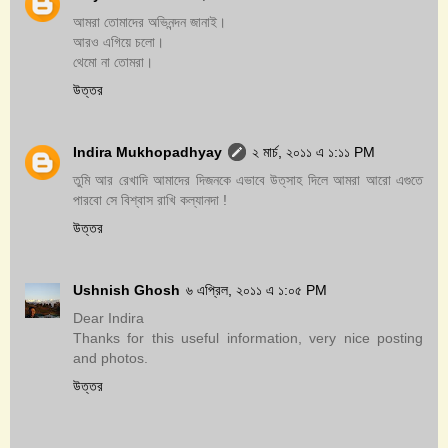
আমরা তোমাদের অভিনন্দন জানাই।
আরও এগিয়ে চলো।
থেমো না তোমরা।
উত্তর
Indira Mukhopadhyay
২ মার্চ, ২০১১ এ ১:১১ PM
তুমি আর রেখাদি আমাদের দিজনকে এভাবে উত্‌সাহ দিলে আমরা আরো এগুতে
পারবো সে বিশ্বাস রাখি কল্যানদা !
উত্তর
Ushnish Ghosh
৬ এপ্রিল, ২০১১ এ ১:০৫ PM
Dear Indira
Thanks for this useful information, very nice posting
and photos.
উত্তর