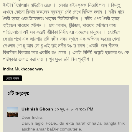
ইস্টার্ন হিমালয়ান মাউন্টেন রেঞ্জ । সেবার রাইনক্রুজ নিয়েছিলাম । কিন্তু
এখানে কোনো রিভার ক্রুজের ব্যবস্থা নেই দেখে বিস্মিত হলাম । নদীর ধারে
তৈরী হচ্ছে ওয়াংডিফোদরং শহরের নিউটাউনশিপ । নদীর ওপর তৈরী হচ্ছে
হাইডেল পাওয়ার স্টেশন । চাষ-আবাদ, টুরিজম, পাওয়ার স্টেশনে কাজ
গাড়িচালানো এই সব করেই জীবিকা নির্বাহ হয় এদেশের মানুষের । হোটেলে
ফেরার পথে এক জায়গায় দুটি নদীর সঙ্গম স্থলে এক অভিনব রঙয়ের খেলা
দেখলাম পো চু আর মো চু এই দুই নদীর রঙ দু রকম ; একটি জল নীলাভ,
ক্রিস্টাল ক্লিয়ার আর একটির রঙ ঘোলা । একটা নিদ্দির্ষ্ট পয়েন্টে দুজনের রঙ কে
পরিষ্কার তফাত করা যায় । খুব সুন্দর ছবি নিল পৃথ্বীশ ।
Indira Mukhopadhyay
শেয়ার করুন
৫টি মন্তব্য:
Ushnish Ghosh
১৩ জুন, ২০১০ এ ৭:৩১ PM
Dear Indira
Darun laglo PoDe...du ekta haraf chhaDa bangla thik
aschhe amar baDi-r computer e.