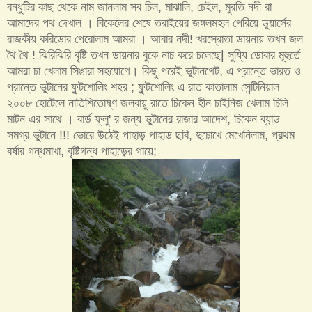
বন্ধুটির কাছ থেকে নাম জানলাম সব চিল, মাঝালি, চেইল, মুরতি নদী রা
আমাদের পথ দেখাল । বিকেলের শেষে তরাইয়ের জঙ্গলমহল পেরিয়ে ডুয়ার্সের
রাজকীয় করিডোর পেরোলাম আমরা । আবার নদী! খরস্রোতা ডায়নায় তখন জল
থৈ থৈ ! ঝিরিঝিরি বৃষ্টি তখন ডায়নার বুকে নাচ করে চলেছে| সুয্যি ডোবার মূহুর্তে
আমরা চা খেলাম সিঙারা সহযোগে। কিছু পরেই ভুটানগেট, এ প্রান্তে ভারত ও
প্রান্তে ভুটানের ফুন্টশোলিং শহর ; ফুন্টশোলিং এ রাত কাতালাম সেন্টিনিয়াল
২০০৮ হোটেলে নাতিশিতোষ্ণ জলবায়ু রাতে চিকেন হীন চাইনিজ খেলাম চিলি
মাটন এর সাথে । বার্ড ফ্লু' র জন্য ভুটানের রাজার আদেশ, চিকেন ব্যান্ড
সমগ্র ভুটানে !!! ভোরে উঠেই পাহাড় পাহাড ছবি, দুচোখে মেখেনিলাম, প্রথম
বর্ষার গন্ধমাখা, বৃষ্টিগন্ধ পাহাড়ের গায়ে;