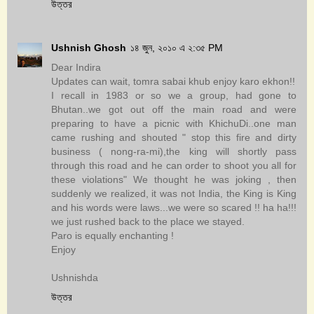
উত্তর
Ushnish Ghosh
১৪ জুন, ২০১০ এ ২:৩৫ PM
Dear Indira
Updates can wait, tomra sabai khub enjoy karo ekhon!!
I recall in 1983 or so we a group, had gone to
Bhutan..we got out off the main road and were
preparing to have a picnic with KhichuDi..one man
came rushing and shouted " stop this fire and dirty
business ( nong-ra-mi),the king will shortly pass
through this road and he can order to shoot you all for
these violations" We thought he was joking , then
suddenly we realized, it was not India, the King is King
and his words were laws...we were so scared !! ha ha!!!
we just rushed back to the place we stayed.
Paro is equally enchanting !
Enjoy
Ushnishda
উত্তর