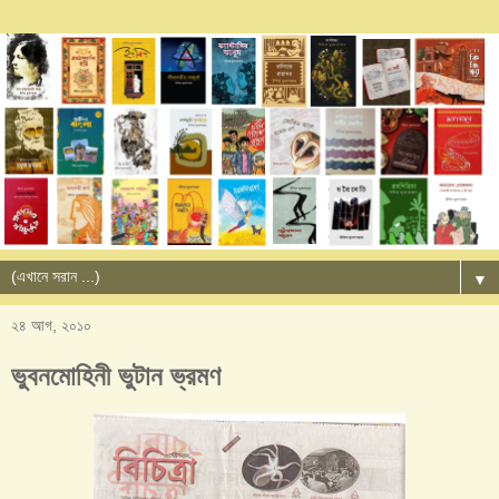
▼
২৪ আগ, ২০১০
ভুবনমোহিনী ভুটান ভ্রমণ