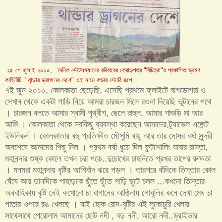
২৫ শে জুলাই ২০১০, দৈনিক স্টেটসম্যানের রবিবারের ক্রোড়পত্র "বিচিত্রা"য় প্রকাশিত ভ্রমণ
কাহিনীটি "থান্ডার ড্রাগনের দেশে" এই নামে কভার স্টোরি রূপে
৭ই জুন ২০১০, কোলকাতা ছেড়েছি, এসেছি প্রথমে ফ্লাইটে বাগডোগরা ও
সেখান থেকে একটা গাড়ি নিয়ে আমরা চারজন মিলে রওনা দিয়েছি ভুটানের পথে
। চারজন বলতে আমার স্বামী পৃথ্বীশ, ছেলে রাহুল, আমার শাশুড়ি মা আর
আমি । কোলকাতা থেকে সবকিছু ব্যবস্থা করেছেন আমাদের ট্র্যাভেল এজেন্ট
ইউনিকর্ন । কোলকাতার বহু প্রতিক্ষীত মৌসুমি বায়ু আর তার দোসর বর্ষা সুন্দরী
অবশেষে আমাদের পিছু নিল । প্রথম বর্ষা ধুয়ে দিল ফুন্টশোলিং যাবার রাস্তা,
মহানন্দার শুষ্ক কোলে তখন চরা পড়ে..দুচোখের চাহনিতে প্রখর তাপের রুক্ষতা
। মনমরা মহানন্দায় বৃষ্টির আশির্বাদ ঝরে পড়ল । তারপরে বাঁদিকে তিস্তার কোল
ঘেঁষে আর ডানদিকে পাহাড়কে ছুঁতে ছুঁতে গাড়ি ছুটে চলল ...কখনো তিস্তার
অববাহিকায় বৃষ্টি নেই কখোনো চা বাগানের আঙিনায় গোধূলির কনে দেখা মেঘ চা
পাতার ওপরে রঙ খেলছে । যাই হোক রোদ-বৃষ্টির এই লুকোচুরি খেলার
সাথেসাথে পেরোলাম আমাদের ছোট নদী , বড় নদী, আরো নদী..ড্রাইভার