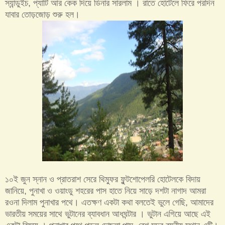
স্যান্ডুইচ, প্যাটি আর কেক দিয়ে ডিনার সারলাম । রাতে হোটেলে ফিরে পরদিন
যাবার তোড়জোড় শুরু হল।
১০ই জুন স্নান ও প্রাতরাশ সেরে থিম্ফুর ফুন্টশোপেলরি হোটেলকে বিদায়
জানিয়ে, পুনাখা ও ওয়াংডু শহরের পাস হাতে নিয়ে সাড়ে দশটা নাগাদ আমরা
রওনা দিলাম পুনাখার পথে। এতক্ষণ একটা কথা বলতেই ভুলে গেছি, আমাদের
ভারতীয় সময়ের সাথে ভুটানের ব্যাবধান আধঘন্টার । ভুটান এগিয়ে আছে এই