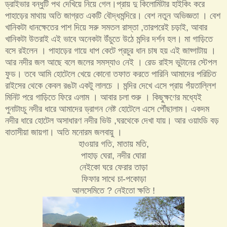
ড্রাইভার বন্ধুটি পথ দেখিয়ে নিয়ে গেল।প্রায় দু কিলোমিটার হাইকিং করে
পাহাড়ের মাথায় অতি জাগ্রত একটি বৌদ্ধমন্দিরে। বেশ নতুন অভিজ্ঞতা । বেশ
খানিকটা ধানক্ষেতের পাশ দিয়ে সরু সমতল রাস্তা ,তারপরেই চড়াই, আবার
খানিকটা উতরাই এই ভাবে অনেকটা উঁচুতে উঠে মন্দির দর্শন হল। মা গাড়িতে
বসে র‌ইলেন । পাহাড়ের গায়ে ধাপ কেটে প্রচুর ধান চাষ হয় এই জায্গাটায় ।
আর নদীর জল আছে বলে জলের সমস্যাও নেই । রেড রাইস ভুটানের স্টেপল
ফুড। তবে আমি হোটেলে খেয়ে কোনো তফাত করতে পারিনি আমাদের পরিচিত
রাইসের থেকে কেবল রঙটা একটু লালচে । মন্দির দেখে এসে প্রায় পঁয়তাল্লিশ
মিনিট পরে গাড়িতে ফিরে এলাম । আবার চলা শুরু । কিছুক্ষণের মধ্যেই
পুনাটাংচু নদীর ধারে আমাদের ড্রাগন নেষ্ট হোটেলে এসে পৌঁছালাম। একদম
নদীর ধারে হোটেল অসাধারণ নদীর ভিউ ,ঘরথেকে দেখা যায়। আর ওয়াংডি বড়
বাতাসীয়া জায়গা। অতি মনোরম জলবায়ু ।
হাওয়ার গতি, মাতায় মতি,
পাহাড় ঘেরা, নদীর ঘোরা
নেইকো ঘরে ফেরার তাড়া
ফিফার সাথে চা-পকোড়া
আলসেমিতে ? নেইতো ক্ষতি !