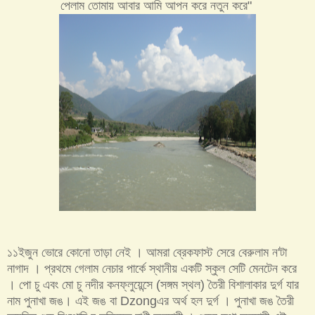
পেলাম তোমায় আবার আমি আপন করে নতুন করে"
১১ইজুন ভোরে কোনো তাড়া নেই । আমরা ব্রেকফাস্ট সেরে বেরুলাম ন'টা
নাগাদ । প্রথমে গেলাম নেচার পার্কে স্থানীয় একটি স্কুল সেটি মেনটেন করে
। পো চু এবং মো চু নদীর কনফ্লুয়েন্সে (সঙ্গম স্থল) তৈরী বিশালাকার দুর্গ যার
নাম পুনাখা জঙ। এই জঙ বা Dzongএর অর্থ হল দুর্গ । পুনাখা জঙ তৈরী