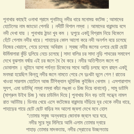
পুনাখার কাছেই ওনাখা গ্রামে পুনাটাংচু নদীর ধারে মনোময় কটেজ ; আমাদের
হোটেলের নাম জাংডো পেলরি । নদীটি বিশাল লম্বা । আমাদের বারান্দায় বসে
নদী দেখা যায় । পুনাখায় ঠান্ডা খুব কম । দুপুরে একটু বিশ্রাম নিয়ে বিকেলে
হেঁটে গেলাম নদীর ধারে। পাহাড়ের কোল আলো করে নদী অনর্গল বয়ে চলেছে
নিজের খেয়ালে, গেয়ে চলেছে অবিরাম । স্বচ্ছ নদীর জলের ওপরে ছোট্ট ছোট্ট
ঊর্মিমালারা কুঁচি দুলিয়ে নেচে চলেছে | সাদা বালির চর সাদা নুড়ি পাথরের সমাবেশ
দেখে বুঝলাম বর্ষায় এই চর জলে থৈ থৈ করে। নদীর অতিশীতল জলে পা
ডোবালাম । ভুটানে আসা পর্যন্ত চিকেনের সাথে আড়ি চলছে বলে রাহুল একটু
মনমরা হয়েছিল কিন্তু নদীর জলে নামতে পেরে সে দুঃখটা ভুলে গেল ! রাতের
খাওয়া সারলাম হোটেলে আজ টিপিক্যাল ভুটানিজ কুইজিন খেলাম । এসপারাগাস
স্যুপ, এমা ডাটসি( লম্বা লম্বা কাঁচা লঙ্কা ও চিজ দিয়ে বানানো) , সামু ডাটসি
(মাশ্রুম উইথ চিজ ) আর চাউমিন দিয়ে | পুনাখায় দিন বড় তাই সন্ধ্যে নামল
রাত আটটায়। ডিনার খেয়ে এসে কটেজের বারান্দায় দাঁড়িয়ে দূর থেকে নদীর ধারে,
পাহাড়ের গায়ে ছোট ছোট বাড়ির সব আলো জ্বলা দেখে মনে হোল
"তোমার সবুজ অন্ধকারে জোনাক জ্বলে ঘরে ঘরে,
নদীর সুরে সুর মিলিয়ে আমি এলাম তোমার দ্বারে
পাহাড় তোমার মাদকতায়, নদীর স্রোতের উচ্ছলতায়