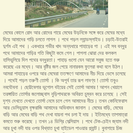
মেঘের কোলে রোদ আর রোদের গায়ে মেঘের উড়নিকে সঙ্গে করে মেঘের মধ্যে
দিয়ে আমাদের গাড়ি চলতে লাগল । পথে পড়ল ল্যান্ডস্লাইড। চড়াই-উতরাই
দুর্গম এই পথ । একধারে গভীর খাদ অন্যধারে পাহাড়ের গা । এই সব বন্ধুর
পথে আমাদের গাড়ির গতি কিছুটা কমে গেল। পাগলা ঝোরা দের কলকল
হাসিভুলিয়ে দিল পথের বন্ধুরতা। পাহাড় গুলো যেন আরো সবুজ হতে শুরু
করেছে এর মধ্যে। আর বৃষ্টির জল পেয়ে নানারকম ফুলেরা কথা বলে উঠল।
আমরা পাহাড়ের ওপরে আর মেঘেরা ততক্ষণে আমাদের নীচ দিয়ে ভেসে চলেছে
। পথেই পড়ল তরুণী তোর্সা । কি অপূর্ব তার রূপ লাবণ্য ! তোর্সা তবুও
নবযৌবনা । ছোট্টবেলার ভূগোল ব‌ইয়ের সেই তোর্সা আমার ! আপন খেয়ালে
তরঙ্গায়িত তোর্সার জলোচ্ছ্বাস নুড়িপাথরকে অবিরত চুম্বন করে চলেছে । সেই
দৃশ্য দেখতে দেখতে তোর্সা নেমে চলে গেল আমাদের নীচে। তখন কোনিফেরাস
আর ডেসিডুয়াস বৃক্ষরাজি আমাদের অভিবাদন জানাল । মেঘের বাড়ি, মেঘের
বাড়ি আর মেঘের বাড়ি পথ দেখা যায়না পথ চলা ই দায় । ইতিমধ্যে তাপমাত্রা
কমতে শুরু করেছে । তখন ১৪ ডিগ্রি সেল্সিয়াস । পথে টেক-চেইন জ্যাম নদী
আর চুখা নদী যার ওপর বিখ্যাত চুখা হাইডেল পাওয়ার প্ল্যান্ট। বুনাগায়ে চিজ