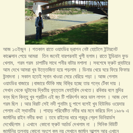
আজ ১৩ইজুন । গতকাল রাতে ওয়াংডির ড্রাগন নেষ্ট হোটেলে ইন্টারনেট
কানেক্সান পেয়ে আমরা তিন জনেই যারপরনাই খুশী হলাম। রাতে ইন্ডিয়ান ফুড
খেলাম, গরম গরম চাপাটির সাথে পনীর বাটার মশালা । সবশেষে ফ্রুট প্ল্যাটারে
আম দেখে আমরা খুব উত্তেজিত হয়ে পড়লাম । ডিনার খেয়ে ঘরে ফিরে ফিফার
উন্মাদনা । সকাল হতেই স্নান খাওয়া সেরে বেরিয়ে পড়া । আজ গেলাম
ওয়াংডির বাজারে ।বাজারে শুঁটকি মাছ বিক্রি হচ্ছে তার গন্ধে টেঁকা দায় ।
সেখান থেকে ভুটানের দ্বিতীয় বৃহত্তম ফোর্ট্রেস দেখতে। রবিবার বলে মন্দির
বন্ধ ছিল কিন্তু খুব প্রাচীন এই জ্ং টি পরিদর্শন করে ভাল লাগল । আজ বেশ
গরম ছিল । আর বিরাট সেই নদী পুনাটাং চু পাশে বলেই খুব হিউমিড ওয়েদার
পেলাম এই স্থানটির । পাহাড় পরিবেষ্টিত নদীর ধার মনে করিয়ে দিল ১৯৮৯ এ
জার্মানির রাইন নদীর কথা । তবে রাইনের ধারে প্রচুর গ্রেপ ভিনিয়ার্ডস
দেখেছিলাম । এখানে কোনো ফ্রুট অর্চার্ড দেখলাম না । সিনিক বিউটি
জার্মানির তুলনায় কোনো অংশে কম নয় সেখানে জার্মান আল্পস আর এখানে