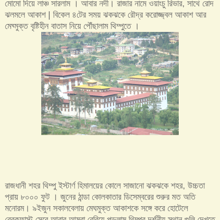
মোমো দিয়ে লাঞ্চ সারলাম । আবার নদী। রাজার নামে ওয়াংচু রিভার, সাথে রোদ
ঝলমলে আকাশ | বিকেল ৪টের সময় ঝকঝকে রৌদ্র করোজ্জ্বল আকাশ আর
মেঘ্মুক্ত বৃষ্টিহীন বাতাস নিয়ে পৌঁছালাম থিম্পুতে ।
রাজধানী শহর থিম্পু ইস্টার্ণ হিমালয়ের কোলে সাজানো ঝকঝকে শহর, উচ্চতা
প্রায় ৮০০০ ফুট । জুনের ঠান্ডা কোলকাতার ডিসেম্বরের শুরুর মত অতি
মনোরম। ৯ইজুন সকালবেলায় মেঘমুক্ত আকাশকে সঙ্গে করে হোটেলে
ব্রেকফাস্ট সেরে আবার আমরা বেরিয়ে পড়লাম থিম্পুর দর্শনীয় স্থান গুলি দেখতে