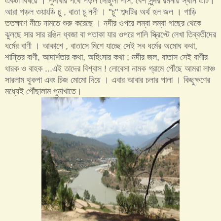
একটা বিষয়ে । পুনাখার পথে পড়ল দোছুলা পাস, বেশ সুন্দর রমনীয় স্থান এটি।
আরা পড়ল ওয়াংডি চু , বাতা চু নদী । "চু" শব্দটির অর্থ হল জল । গাড়ি
ততক্ষণে নীচে নামতে শুরু করেছে । নদীর ওপরে লম্বা লম্বা গাছের থেকে
ঝুলছে সার সার রঙিন ধ্বজা বা পতাকা যার ওপরে পালি স্ক্রিপ্টে লেখা তিব্বতীদের
ধর্মের বাণী । আকাশে , বাতাসে মিশে যাচ্ছে সেই সব ধর্মের অমোঘ কথা,
শান্তির বাণী, আদার্শতার কথা, অহিংসার কথা ; নদীর জল, বাতাস সেই বাণীর
ধারক ও বাহক ...এই তাদের বিশ্বাস ! লোবেসা নামক গ্রামে পৌঁছে আমরা লাঞ্চ
সারলাম থুকপা এবং চিজ মোমো দিয়ে । এবার আবার চলার পালা । কিছুক্ষণের
মধ্যেই পৌঁছালাম পুনাখাতে।