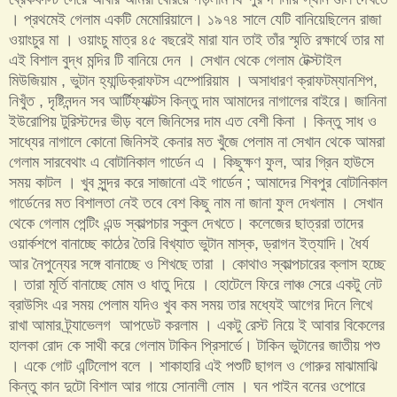
। প্রথমেই গেলাম একটি মেমোরিয়ালে। ১৯৭৪ সালে যেটি বানিয়েছিলেন রাজা
ওয়াংচুর মা । ওয়াংচু মাত্র ৪৫ বছরেই মারা যান তাই তাঁর স্মৃতি রক্ষার্থে তার মা
এই বিশাল বুদ্ধ মন্দির টি বানিয়ে দেন । সেখান থেকে গেলাম টেক্স্টাইল
মিউজিয়াম , ভুটান হ্যান্ডিক্রাফটস এম্পোরিয়াম । অসাধারণ ক্রাফটম্যানশিপ,
নিখুঁত , দৃষ্টিনন্দন সব আর্টিফ্যাক্টস কিন্তু দাম আমাদের নাগালের বাইরে। জানিনা
ইউরোপিয় টুরিস্টদের ভীড় বলে জিনিসের দাম এত বেশী কিনা । কিন্তু সাধ ও
সাধ্যের নাগালে কোনো জিনিসই কেনার মত খুঁজে পেলাম না সেখান থেকে আমরা
গেলাম সারবেথাং এ বোটানিকাল গার্ডেন এ । কিছুক্ষণ ফুল, আর গ্রিন হাউসে
সময় কাটল । খুব সুন্দর করে সাজানো এই গার্ডেন ; আমাদের শিবপুর বোটানিকাল
গার্ডেনের মত বিশালতা নেই তবে বেশ কিছু নাম না জানা ফুল দেখলাম । সেখান
থেকে গেলাম পেন্টিং এন্ড স্কাল্পচার স্কুল দেখতে। কলেজের ছাত্ররা তাদের
ওয়ার্কশপে বানাচ্ছে কাঠের তৈরি বিখ্যাত ভুটান মাস্ক, ড্রাগন ইত্যাদি। ধৈর্য
আর নৈপুন্যের সঙ্গে বানাচ্ছে ও শিখছে তারা । কোথাও স্কাল্পচারের ক্লাস হচ্ছে
। তারা মূর্তি বানাচ্ছে মোম ও ধাতু দিয়ে । হোটেলে ফিরে লাঞ্চ সেরে একটু নেট
ব্রাউসিং এর সময় পেলাম যদিও খুব কম সময় তার মধ্যেই আগের দিনে লিখে
রাখা আমার ট্র্যাভেলগ আপডেট করলাম । একটু রেস্ট নিয়ে ই আবার বিকেলের
হালকা রোদ কে সাথী করে গেলাম টাকিন প্রিসার্ভে। টাকিন ভুটানের জাতীয় পশু
। একে গোট এন্টিলোপ বলে । শাকাহারি এই পশুটি ছাগল ও গোরুর মাঝামাঝি
কিন্তু কান দুটো বিশাল আর গায়ে সোনালী লোম । ঘন পাইন বনের ওপোরে