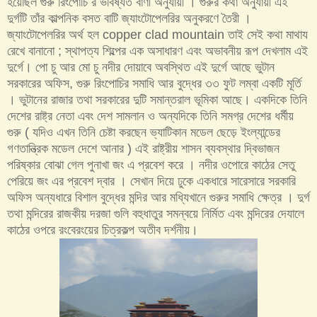
হয়েছিল গুরু রিংপোচি র ভবিষ্যত বাণী অনুযায়ী । গুরুর কথা অনুযায়ী এই
দুর্গটি তাঁর কাল্পনিক বসত বাটি জ্যাংটোপেলরির অনুকরণে তৈরী ।
জ্যাংটোপেলরির অর্থ হল copper clad mountain তাই সেই কথা মাথায
রেখে বানানো ; স্থাপত্য শিল্পের এক অসাধারণ এবং অভাবনীয় রূপ দেখলাম এই
দুর্গে। পো চু আর মো চু নদীর দোয়াবে অবস্থিত এই দুর্গে আছে ভুটান
সরকারের অফিস, গুরু রিংপোচির সমাধি আর বুদ্ধের ৩৩ ফুট লম্বা একটি মূর্তি
। ভুটানের রাজার তথা সরকারের দুটি সমান্তরাল ভূমিকা আছে। একদিকে তিনি
দেশের রাষ্ট্র নেতা এবং দেশ সামলান ও অন্যদিকে তিনি সমগ্র দেশের ধর্মীয়
গুরু ( যদিও এখন তিনি চেষ্টা করছেন ভ্যাটিকান মডেল ছেড়ে ইংল্যান্ডের
গণতান্ত্রিক মডেল দেশে আনার ) এই রাষ্ট্রীয় শাসন ব্যবস্থার দ্বিভাজন
পরিষ্কার বোঝা গেল পুনাখা জং এ প্রবেশ করে । নদীর ওপোরে কাঠের সেতু
পেরিয়ে জং এর প্রবেশ দ্বার । সেখান দিয়ে ঢুকে একধারে সারেসারে সরকারি
অফিস অন্যধারে বিশাল বুদ্ধের মন্দির আর মধ্যিখানে গুরুর সমাধি ক্ষেত্র । দুর্গ
তথা মন্দিরের রাজকীয় দরজা গুলি বহুধাতুর সমন্বয়ে নির্মিত এবং মন্দিরের দেযালে
কাঠের ওপরে রংবেরংয়ের চিত্রকল্প অতীব দর্শনীয়।