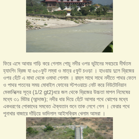
ফিরে এসে আবার গাড়ি করে গেলাম পোচু নদীর ওপর ভুটানের সবচেয়ে দীর্ঘতম
হ্যাংগিং ব্রিজ যা ৬৫০ফুট লম্বা ও মাত্র ৫ফুট চওড়া । হাওয়ায় দুলে ব্রিজের
ওপর হেঁটে এ মাথা থেকে ওমাথা গেলাম । রাহুল সাথে সাথে নদীতে পাথর ফেলে
ও পাথর পতনের সময় মোবাইল ফোনের স্টপওয়াচে নোট করে নিউটোনিয়ান
মেকানিক্সের সূত্র (1/2 gt2)ধরে জল থেকে ব্রিজের উচ্চতা মাপল নিমেষের
মধ্যে ৩১ মিটার (আন্দাজ); নদীর ধার দিয়ে হেঁটে আসার পথে ঝোপের মধ্যে
একধরণের পোকাদের সমবেত ঐক্যতান শুনে তাক লেগে গেল । ফেরার পথে
পুনাখার বাজারে দাঁড়িয়ে ভাদিলাল আইসক্রিম খেলাম আমরা ।