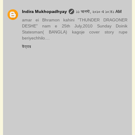
Indira Mukhopadhyay
১১ আগস্ট, ২০১০ এ ১০:৪১ AM
amar ei Bhramon kahini "THUNDER DRAGONER
DESHE" nam e 25th July,2010 Sunday Doinik
Statesman( BANGLA) kagoje cover story rupe
beriyechhilo....
উত্তর